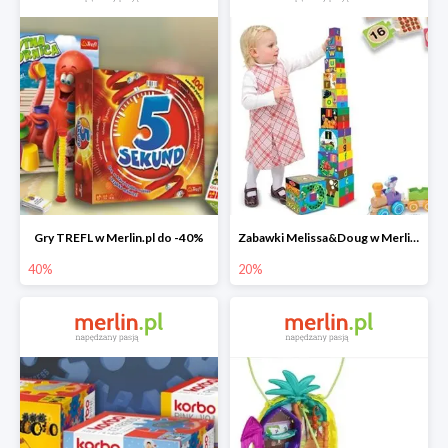
Gry TREFL w Merlin.pl do -40%
Zabawki Melissa&Doug w Merlin.pl do -20%
40%
20%