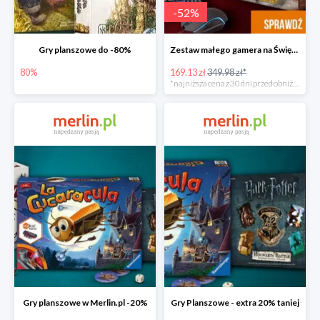
-
52
%
Gry planszowe do -80%
Zestaw małego gamera na Święta w super cenie
80%
169.13 zł
349.98 zł*
*najniższa cena z 30 dni przed obniżką
Gry planszowe w Merlin.pl -20%
Gry Planszowe - extra 20% taniej