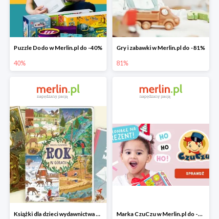
Puzzle Dodo w Merlin.pl do -40%
Gry i zabawki w Merlin.pl do -81%
40%
81%
Książki dla dzieci wydawnictwa Nasza Księgarnia w Merlin.pl do -40%
Marka CzuCzu w Merlin.pl do -40%