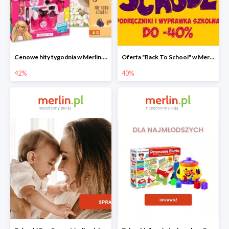
Cenowe hity tygodnia w Merlin.pl do -42%
Oferta "Back To School" w Merlin.pl do -40%
42%
40%