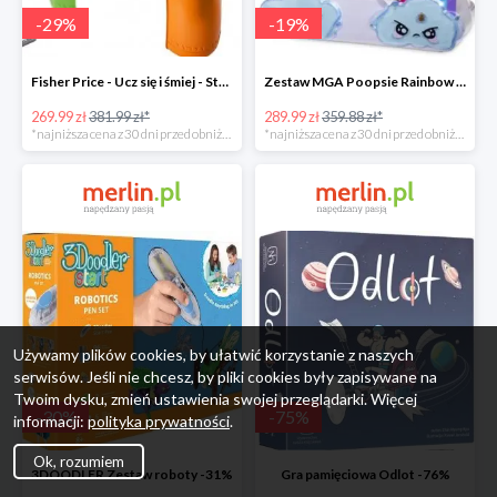
-
29
%
-
19
%
Fisher Price - Ucz się i śmiej - Stolik interaktywny
Zestaw MGA Poopsie Rainbow Surprise Slime Kit -20%
269.99 zł
381.99 zł*
289.99 zł
359.88 zł*
*najniższa cena z 30 dni przed obniżką
*najniższa cena z 30 dni przed obniżką
Używamy plików cookies, by ułatwić korzystanie z naszych
serwisów. Jeśli nie chcesz, by pliki cookies były zapisywane na
Twoim dysku, zmień ustawienia swojej przeglądarki. Więcej
-
30
%
-
75
%
informacji:
polityka prywatności
.
Ok, rozumiem
3DOODLER Zestaw roboty -31%
Gra pamięciowa Odlot -76%