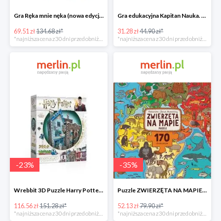
Gra Ręka mnie nęka (nowa edycja) -49%
Gra edukacyjna Kapitan Nauka. Świat -31%
69.51 zł
134.68 zł*
31.28 zł
44.90 zł*
*najniższa cena z 30 dni przed obniżką
*najniższa cena z 30 dni przed obniżką
-
23
%
-
35
%
Wrebbit 3D Puzzle Harry Potter Ollivander's Wand Shop -23%
Puzzle ZWIERZĘTA NA MAPIE -35%
116.56 zł
151.28 zł*
52.13 zł
79.90 zł*
*najniższa cena z 30 dni przed obniżką
*najniższa cena z 30 dni przed obniżką