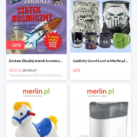
-
38
%
Zestaw Zbuduj statek kosmiczny do -39%
Gadżety Good Loot w Merlin.pl do -60%
18.57 zł
29.99 zł*
60%
*najniższa cena z 30 dni przed obniżką