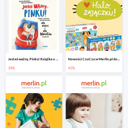
Jesteś ważny, Pinku! Książka o poczuciu własnej wartości
Nowości CzuCzu w Merlin.pl do -45%
34%
45%