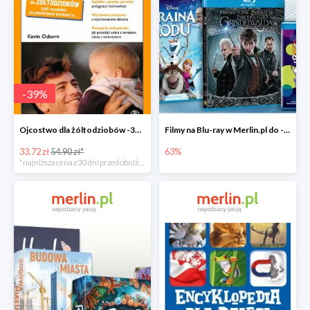
-
39
%
Ojcostwo dla żóltodziobów -39%
Filmy na Blu-ray w Merlin.pl do -63%
33.72 zł
54.90 zł*
63%
*najniższa cena z 30 dni przed obniżką