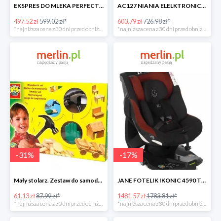
EKSPRES DO MLEKA PERFECT PREP Tommee Tippee -17%
AC127 NIANIA ELELKTRONICZNA Z CZUJNIKIEM RUCHU -17%
497.52 zł
599.02 zł*
603.79 zł
726.98 zł*
*najniższa cena z 30 dni przed obniżką
*najniższa cena z 30 dni przed obniżką
-
31
%
-
17
%
Mały stolarz. Zestaw do samodzielnego wykonania -30%
JANE FOTELIK IKONIC 4590 T77 NOMADS -17%
61.13 zł
87.99 zł*
1481.57 zł
1783.81 zł*
*najniższa cena z 30 dni przed obniżką
*najniższa cena z 30 dni przed obniżką