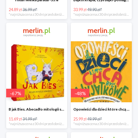
24.89 zł
36.99 zł*
33.99 zł
49.90 zł*
*najniższa cena z 30 dni przed obniżką
*najniższa cena z 30 dni przed obniżką
-
67
%
-
48
%
B jak Bies. Abecadło mitologii słowiańskiej. ABC mitów świata -67%
Opowieści dla dzieci które chcą być wyjątkowe -49%
11.69 zł
34.99 zł*
25.99 zł
49.99 zł*
*najniższa cena z 30 dni przed obniżką
*najniższa cena z 30 dni przed obniżką