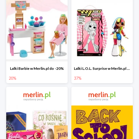
Lalki Barbie w Merlin.pl do -20%
Lalki L.O.L. Surprise w Merlin.pl do -37%
20%
37%