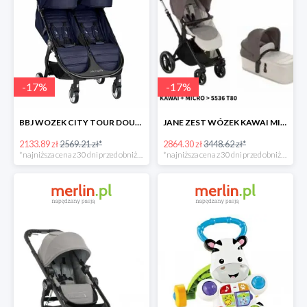
-
17
%
-
17
%
BBJ WOZEK CITY TOUR DOUBLE SEACREST -17%
JANE ZEST WÓZEK KAWAI MICRO -17%
2133.89 zł
2569.21 zł*
2864.30 zł
3448.62 zł*
*najniższa cena z 30 dni przed obniżką
*najniższa cena z 30 dni przed obniżką