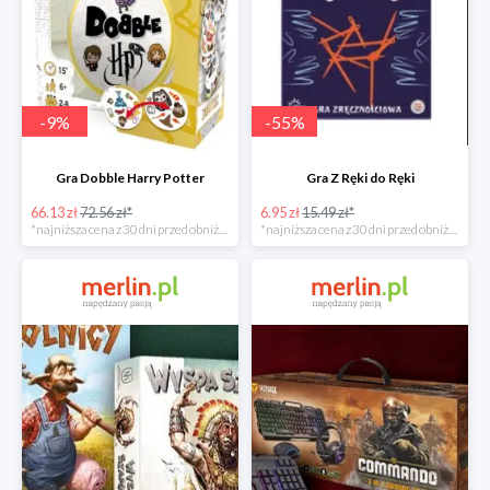
-
9
%
-
55
%
Gra Dobble Harry Potter
Gra Z Ręki do Ręki
66.13 zł
72.56 zł*
6.95 zł
15.49 zł*
*najniższa cena z 30 dni przed obniżką
*najniższa cena z 30 dni przed obniżką