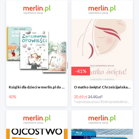
-
41
%
Książki dla dzieci w merlin.pl do -40%
O matko święta! Chrześcijańska mama od A do Z -41%
40%
20.69 zł
34.90 zł*
*najniższa cena z 30 dni przed obniżką