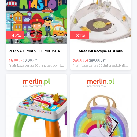
-
47
%
-
31
%
POZNAJĘ MIASTO - MIEJSCA LUDZIE POJAZDY ZWIERZĘTA -47%
Mata edukacyjna Australia
15.99 zł
29.99 zł*
269.99 zł
389.99 zł*
*najniższa cena z 30 dni przed obniżką
*najniższa cena z 30 dni przed obniżką