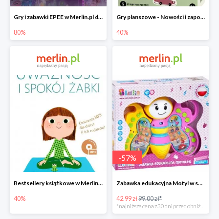
Gry i zabawki EPEE w Merlin.pl do -80%
Gry planszowe - Nowości i zapowiedzi w Merlin.pl do -40%
80%
40%
-
57
%
Bestsellery książkowe w Merlin.pl do -40%
Zabawka edukacyjna Motyl w super cenie
40%
42.99 zł
99.00 zł*
*najniższa cena z 30 dni przed obniżką