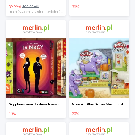
39.99 zł
109.99 zł*
30%
*najniższa cena z 30 dni przed obniżką
Gry planszowe dla dwóch osób w Merlin.pl do -40%
Nowości Play Doh w Merlin.pl do -20%
40%
20%