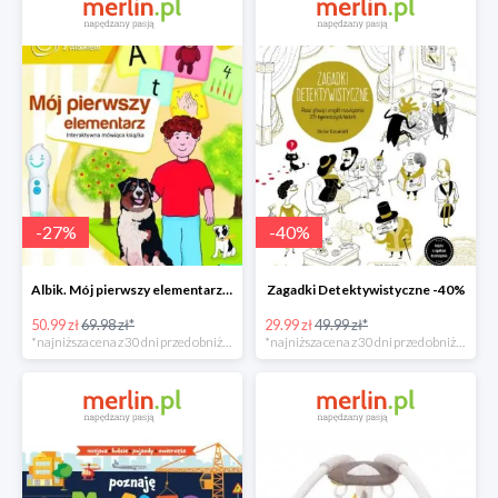
-
27
%
-
40
%
Albik. Mój pierwszy elementarz - książka interaktywna -28%
Zagadki Detektywistyczne -40%
50.99 zł
69.98 zł*
29.99 zł
49.99 zł*
*najniższa cena z 30 dni przed obniżką
*najniższa cena z 30 dni przed obniżką