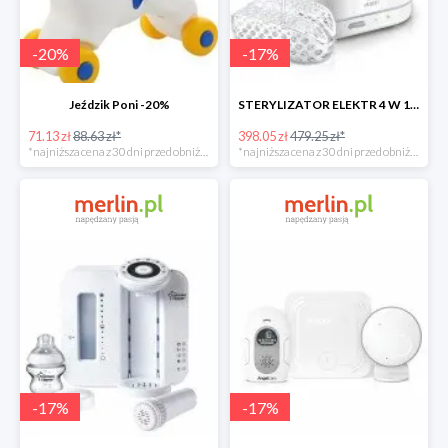
-
20
%
-
17
%
Jeździk Poni -20%
STERYLIZATOR ELEKTR 4 W 1 -17%
71.13 zł
88.63 zł*
398.05 zł
479.25 zł*
*najniższa cena z 30 dni przed obniżką
*najniższa cena z 30 dni przed obniżką
-
17
%
-
17
%