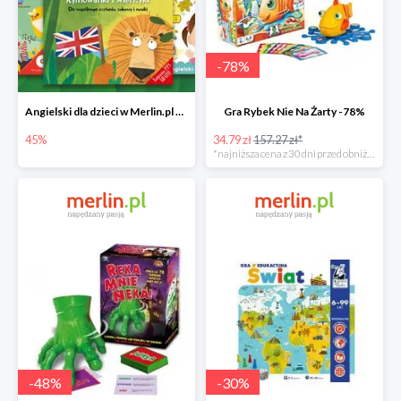
-
78
%
Angielski dla dzieci w Merlin.pl do -45%
Gra Rybek Nie Na Żarty -78%
45%
34.79 zł
157.27 zł*
*najniższa cena z 30 dni przed obniżką
-
48
%
-
30
%