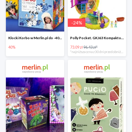
-
24
%
Klocki Korbo w Merlin.pl do -40%
Polly Pocket. GKJ63 Kompaktowa torebka -25%
40%
73.09 zł
96.43 zł*
*najniższa cena z 30 dni przed obniżką