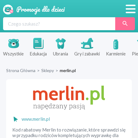
Promocje
Produkty
Sklepy
Wszystkie
Edukacja
Ubrania
Gry i zabawki
Karmienie
Pie
Blog
Strona Główna
>
Sklepy
>
merlin.pl
Wyprawka
www.merlin.pl
Kod rabatowy Merlin to rozwiązanie, które sprawdzi się
w przypadku rodziców kompletujących wyprawkę dla