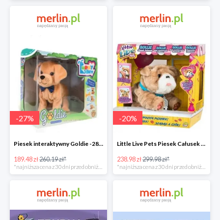
-
27
%
-
20
%
Piesek interaktywny Goldie -28%
Little Live Pets Piesek Całusek Rollie -21%
189.48 zł
260.19 zł*
238.98 zł
299.98 zł*
*najniższa cena z 30 dni przed obniżką
*najniższa cena z 30 dni przed obniżką