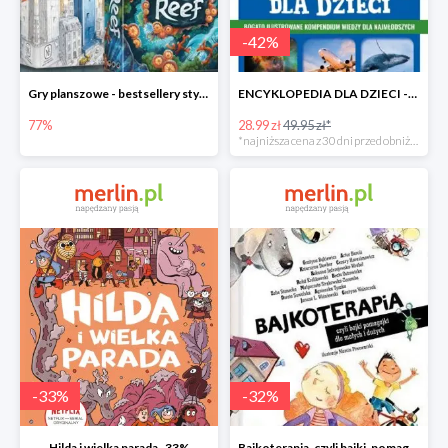
-
42
%
Gry planszowe - bestsellery stycznia do -77%
ENCYKLOPEDIA DLA DZIECI -42%
77%
28.99 zł
49.95 zł*
*najniższa cena z 30 dni przed obniżką
-
33
%
-
32
%
Hilda i wielka parada -33%
Bajkoterapia, czyli bajki-pomagajki dla małych i dużych -32%