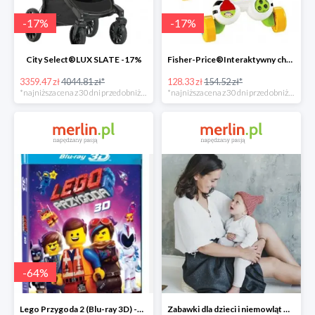
-
17
%
-
17
%
City Select®LUX SLATE -17%
Fisher-Price®Interaktywny chodzik Zebra -17%
3359.47 zł
4044.81 zł*
128.33 zł
154.52 zł*
*najniższa cena z 30 dni przed obniżką
*najniższa cena z 30 dni przed obniżką
-
64
%
Lego Przygoda 2 (Blu-ray 3D) -64%
Zabawki dla dzieci i niemowląt w Merlin.pl do -30%