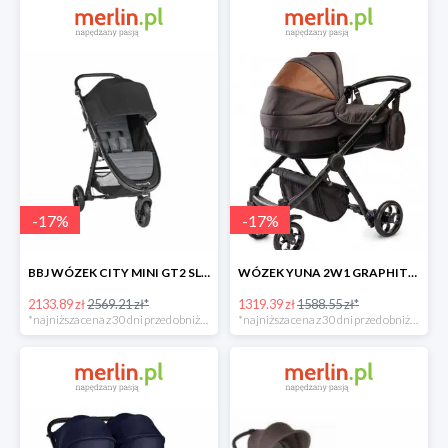
-
17
%
-
17
%
BBJ WÓZEK CITY MINI GT2 SLATE -17%
WÓZEK YUNA 2W1 GRAPHITE -17%
2133.89 zł
2569.21 zł*
1319.39 zł
1588.55 zł*
*najniższa cena z 30 dni przed obniżką
*najniższa cena z 30 dni przed obniżką