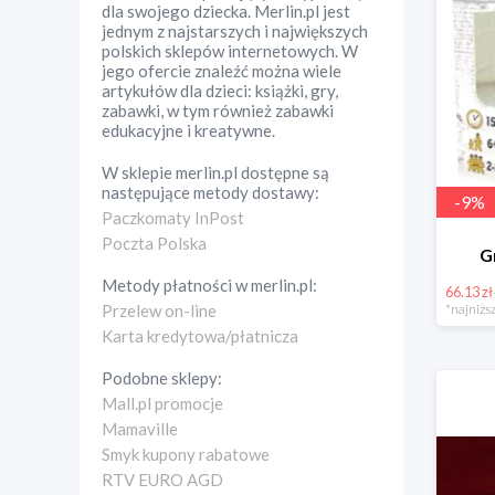
dla swojego dziecka. Merlin.pl jest
jednym z najstarszych i największych
polskich sklepów internetowych. W
jego ofercie znaleźć można wiele
artykułów dla dzieci: książki, gry,
zabawki, w tym również zabawki
edukacyjne i kreatywne.
W sklepie
merlin.pl
dostępne są
następujące metody dostawy:
-
9
%
Paczkomaty InPost
Poczta Polska
G
Metody płatności w
merlin.pl
:
66.13 zł
*najniższ
Przelew on-line
Karta kredytowa/płatnicza
Podobne sklepy:
Mall.pl promocje
Mamaville
Smyk kupony rabatowe
RTV EURO AGD