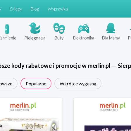
y
Sklepy
Blog
Wyprawka
armienie
Pielęgnacja
Buty
Elektronika
Dla Mamy
P
psze kody rabatowe i promocje w
merlin.pl
—
Sier
owsze
Popularne
Wkrótce wygasną