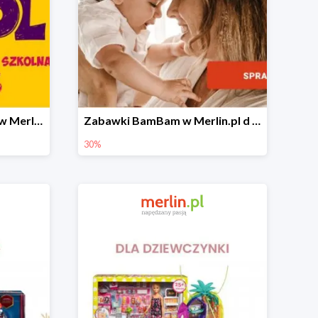
Oferta "Back To School" w Merlin.pl do -40%
Zabawki BamBam w Merlin.pl d -30%
30%