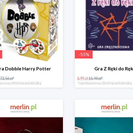
-
55
%
ra Dobble Harry Potter
Gra Z Ręki do Ręk
72.56 zł*
6.95 zł
15.49 zł*
a cena z 30 dni przed obniżką
*najniższa cena z 30 dni przed obniżką