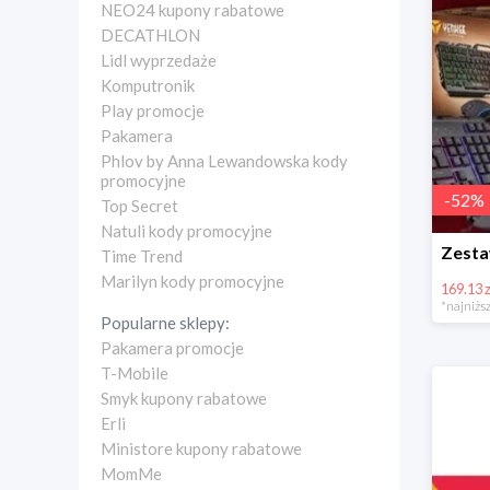
NEO24 kupony rabatowe
DECATHLON
Lidl wyprzedaże
Komputronik
Play promocje
Pakamera
Phlov by Anna Lewandowska kody
promocyjne
-
52
%
Top Secret
Natuli kody promocyjne
Time Trend
Marilyn kody promocyjne
169.13 z
*najniższ
Popularne sklepy:
Pakamera promocje
T-Mobile
Smyk kupony rabatowe
Erli
Ministore kupony rabatowe
MomMe