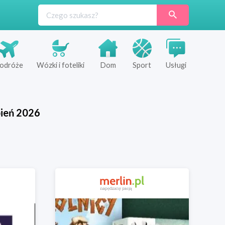
odróże
Wózki i foteliki
Dom
Sport
Usługi
pień
2026