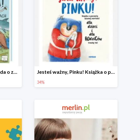
Stop plotkom! Cała prawda o zwierzętach
Jesteś ważny, Pinku! Książka o poczuciu własnej wartości
34%