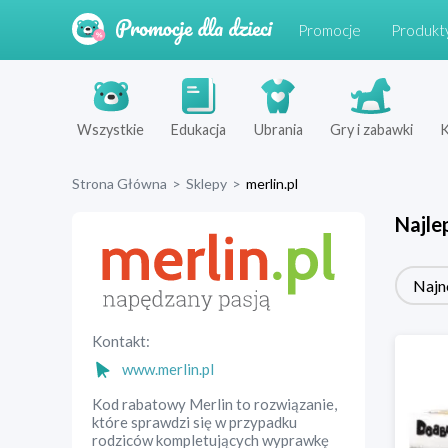
Promocje
Produkt
Wszystkie
Edukacja
Ubrania
Gry i zabawki
K
Strona Główna
>
Sklepy
>
merlin.pl
Najle
Najn
Kontakt:
www.merlin.pl
Kod rabatowy Merlin to rozwiązanie,
które sprawdzi się w przypadku
rodziców kompletujących wyprawkę