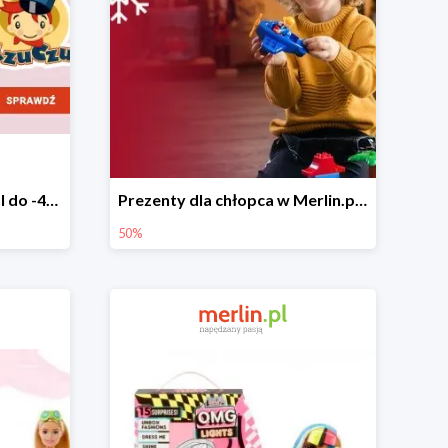
Marka CzuCzu w Merlin.pl do -40%
Prezenty dla chłopca w Merlin.pl do -50%
50%