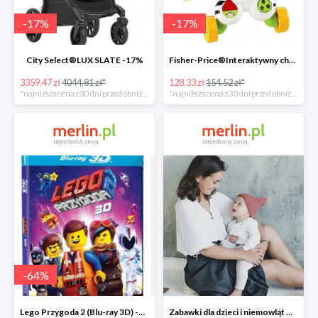
-
17
%
-
17
%
City Select®LUX SLATE -17%
Fisher-Price®Interaktywny chodzik Zebra -17%
3359.47 zł
4044.81 zł*
128.33 zł
154.52 zł*
*najniższa cena z 30 dni przed obniżką
*najniższa cena z 30 dni przed obniżką
-
64
%
Lego Przygoda 2 (Blu-ray 3D) -64%
Zabawki dla dzieci i niemowląt w Merlin.pl do -30%