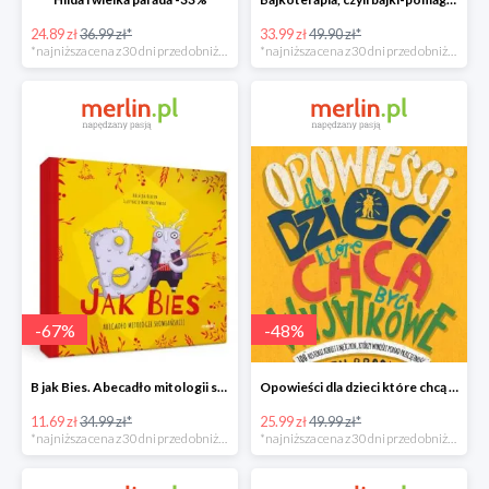
24.89 zł
36.99 zł*
33.99 zł
49.90 zł*
*najniższa cena z 30 dni przed obniżką
*najniższa cena z 30 dni przed obniżką
-
67
%
-
48
%
B jak Bies. Abecadło mitologii słowiańskiej. ABC mitów świata -67%
Opowieści dla dzieci które chcą być wyjątkowe -49%
11.69 zł
34.99 zł*
25.99 zł
49.99 zł*
*najniższa cena z 30 dni przed obniżką
*najniższa cena z 30 dni przed obniżką