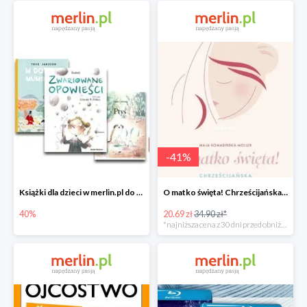
-
41
%
Książki dla dzieci w merlin.pl do -40%
O matko święta! Chrześcijańska mama od A do Z -41%
40%
20.69 zł
34.90 zł*
*najniższa cena z 30 dni przed obniżką