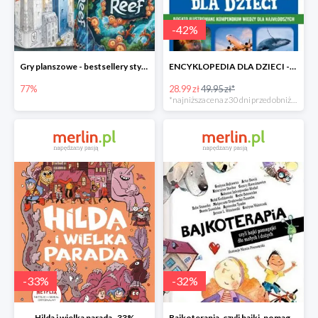
-
42
%
Gry planszowe - bestsellery stycznia do -77%
ENCYKLOPEDIA DLA DZIECI -42%
77%
28.99 zł
49.95 zł*
*najniższa cena z 30 dni przed obniżką
-
33
%
-
32
%
Hilda i wielka parada -33%
Bajkoterapia, czyli bajki-pomagajki dla małych i dużych -32%