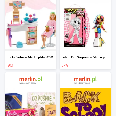
Lalki Barbie w Merlin.pl do -20%
Lalki L.O.L. Surprise w Merlin.pl do -37%
20%
37%