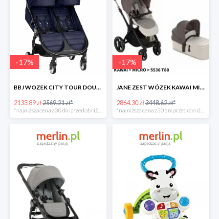
-
17
%
-
17
%
BBJ WOZEK CITY TOUR DOUBLE SEACREST -17%
JANE ZEST WÓZEK KAWAI MICRO -17%
2133.89 zł
2569.21 zł*
2864.30 zł
3448.62 zł*
*najniższa cena z 30 dni przed obniżką
*najniższa cena z 30 dni przed obniżką