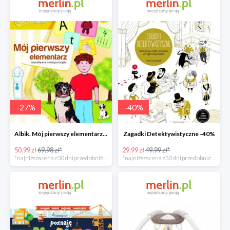
-
27
%
-
40
%
Albik. Mój pierwszy elementarz - książka interaktywna -28%
Zagadki Detektywistyczne -40%
50.99 zł
69.98 zł*
29.99 zł
49.99 zł*
*najniższa cena z 30 dni przed obniżką
*najniższa cena z 30 dni przed obniżką