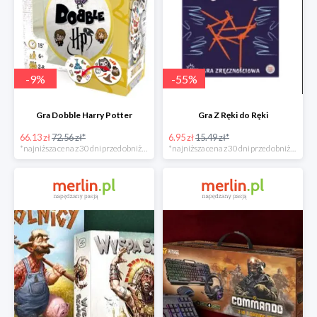
-
9
%
-
55
%
Gra Dobble Harry Potter
Gra Z Ręki do Ręki
66.13 zł
72.56 zł*
6.95 zł
15.49 zł*
*najniższa cena z 30 dni przed obniżką
*najniższa cena z 30 dni przed obniżką