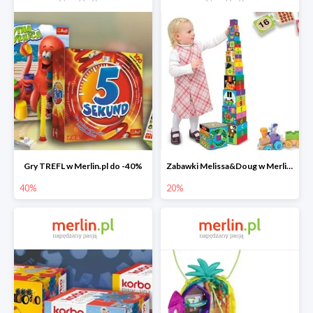
Gry TREFL w Merlin.pl do -40%
Zabawki Melissa&Doug w Merlin.pl do -20%
40%
20%