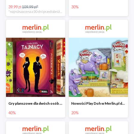
39.99 zł
109.99 zł*
30%
*najniższa cena z 30 dni przed obniżką
Gry planszowe dla dwóch osób w Merlin.pl do -40%
Nowości Play Doh w Merlin.pl do -20%
40%
20%