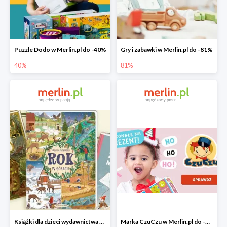
Puzzle Dodo w Merlin.pl do -40%
Gry i zabawki w Merlin.pl do -81%
40%
81%
Książki dla dzieci wydawnictwa Nasza Księgarnia w Merlin.pl do -40%
Marka CzuCzu w Merlin.pl do -40%