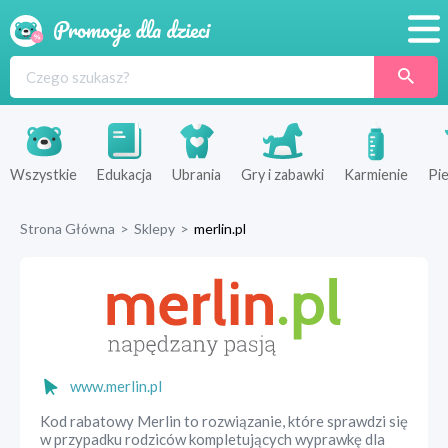
Promocje
Produkty
Sklepy
Wszystkie
Edukacja
Ubrania
Gry i zabawki
Karmienie
Pie
Blog
Strona Główna
>
Sklepy
>
merlin.pl
Wyprawka
www.merlin.pl
Kod rabatowy Merlin to rozwiązanie, które sprawdzi się
w przypadku rodziców kompletujących wyprawkę dla