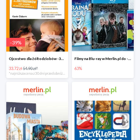
-
39
%
Ojcostwo dla żóltodziobów -39%
Filmy na Blu-ray w Merlin.pl do -63%
33.72 zł
54.90 zł*
63%
*najniższa cena z 30 dni przed obniżką