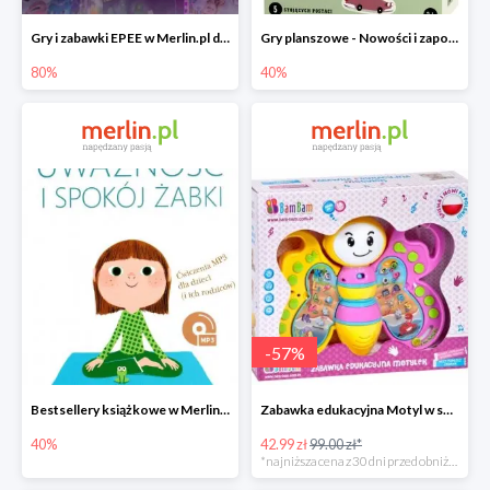
Gry i zabawki EPEE w Merlin.pl do -80%
Gry planszowe - Nowości i zapowiedzi w Merlin.pl do -40%
80%
40%
-
57
%
Bestsellery książkowe w Merlin.pl do -40%
Zabawka edukacyjna Motyl w super cenie
40%
42.99 zł
99.00 zł*
*najniższa cena z 30 dni przed obniżką