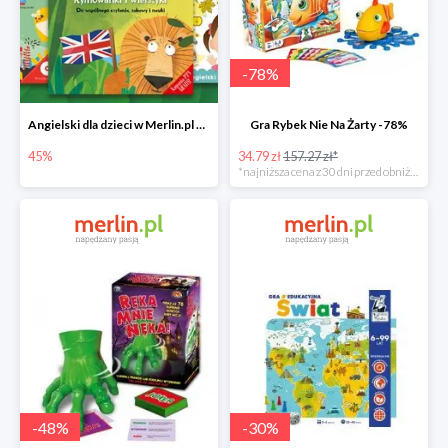
-
78
%
Angielski dla dzieci w Merlin.pl do -45%
Gra Rybek Nie Na Żarty -78%
45%
34.79 zł
157.27 zł*
*najniższa cena z 30 dni przed obniżką
-
48
%
-
30
%