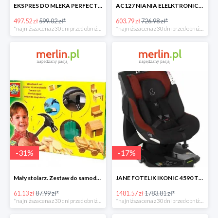
EKSPRES DO MLEKA PERFECT PREP Tommee Tippee -17%
AC127 NIANIA ELELKTRONICZNA Z CZUJNIKIEM RUCHU -17%
497.52 zł
599.02 zł*
603.79 zł
726.98 zł*
*najniższa cena z 30 dni przed obniżką
*najniższa cena z 30 dni przed obniżką
-
31
%
-
17
%
Mały stolarz. Zestaw do samodzielnego wykonania -30%
JANE FOTELIK IKONIC 4590 T77 NOMADS -17%
61.13 zł
87.99 zł*
1481.57 zł
1783.81 zł*
*najniższa cena z 30 dni przed obniżką
*najniższa cena z 30 dni przed obniżką