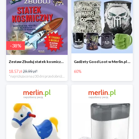
-
38
%
Zestaw Zbuduj statek kosmiczny do -39%
Gadżety Good Loot w Merlin.pl do -60%
18.57 zł
29.99 zł*
60%
*najniższa cena z 30 dni przed obniżką