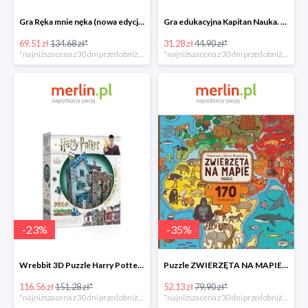
Gra Ręka mnie nęka (nowa edycja) -49%
Gra edukacyjna Kapitan Nauka. Świat -31%
69.51 zł
134.68 zł*
31.28 zł
44.90 zł*
*najniższa cena z 30 dni przed obniżką
*najniższa cena z 30 dni przed obniżką
-
23
%
-
35
%
Wrebbit 3D Puzzle Harry Potter Ollivander's Wand Shop -23%
Puzzle ZWIERZĘTA NA MAPIE -35%
116.56 zł
151.28 zł*
52.13 zł
79.90 zł*
*najniższa cena z 30 dni przed obniżką
*najniższa cena z 30 dni przed obniżką