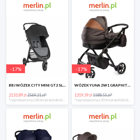
-
17
%
-
17
%
BBJ WÓZEK CITY MINI GT2 SLATE -17%
WÓZEK YUNA 2W1 GRAPHITE -17%
2133.89 zł
2569.21 zł*
1319.39 zł
1588.55 zł*
*najniższa cena z 30 dni przed obniżką
*najniższa cena z 30 dni przed obniżką