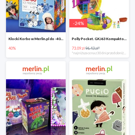
-
24
%
Klocki Korbo w Merlin.pl do -40%
Polly Pocket. GKJ63 Kompaktowa torebka -25%
40%
73.09 zł
96.43 zł*
*najniższa cena z 30 dni przed obniżką