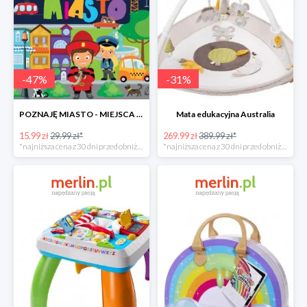
-
47
%
-
31
%
POZNAJĘ MIASTO - MIEJSCA LUDZIE POJAZDY ZWIERZĘTA -47%
Mata edukacyjna Australia
15.99 zł
29.99 zł*
269.99 zł
389.99 zł*
*najniższa cena z 30 dni przed obniżką
*najniższa cena z 30 dni przed obniżką