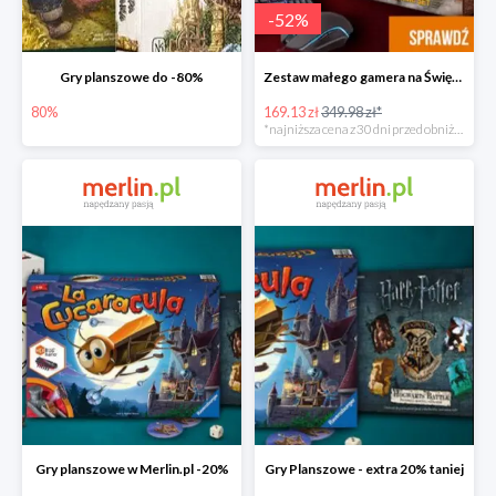
-
52
%
Gry planszowe do -80%
Zestaw małego gamera na Święta w super cenie
80%
169.13 zł
349.98 zł*
*najniższa cena z 30 dni przed obniżką
Gry planszowe w Merlin.pl -20%
Gry Planszowe - extra 20% taniej