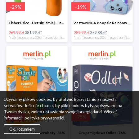
-
29
%
-
19
%
Fisher Price - Ucz się i śmiej - Stolik interaktywny
Zestaw MGA Poopsie Rainbow Surprise Slime Kit -20%
269.99 zł
381.99 zł*
289.99 zł
359.88 zł*
*najniższa cena z 30 dni przed obniżką
*najniższa cena z 30 dni przed obniżką
Używamy plików cookies, by ułatwić korzystanie z naszych
serwisów. Jeśli nie chcesz, by pliki cookies były zapisywane na
Twoim dysku, zmień ustawienia swojej przeglądarki. Więcej
-
30
%
-
75
%
informacji:
polityka prywatności
.
Ok, rozumiem
3DOODLER Zestaw roboty -31%
Gra pamięciowa Odlot -76%