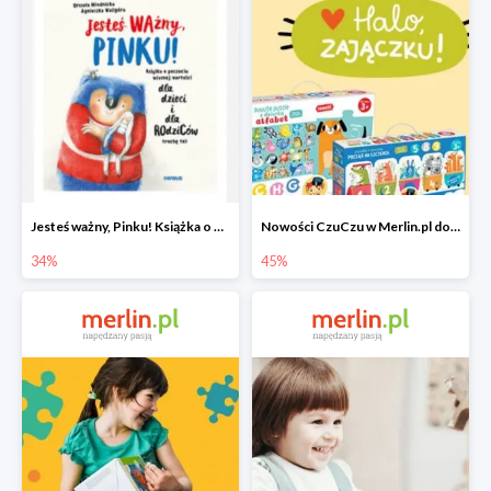
Jesteś ważny, Pinku! Książka o poczuciu własnej wartości
Nowości CzuCzu w Merlin.pl do -45%
34%
45%