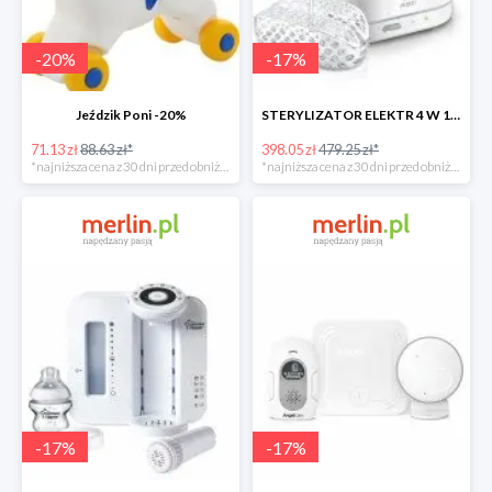
-
20
%
-
17
%
Jeździk Poni -20%
STERYLIZATOR ELEKTR 4 W 1 -17%
71.13 zł
88.63 zł*
398.05 zł
479.25 zł*
*najniższa cena z 30 dni przed obniżką
*najniższa cena z 30 dni przed obniżką
-
17
%
-
17
%