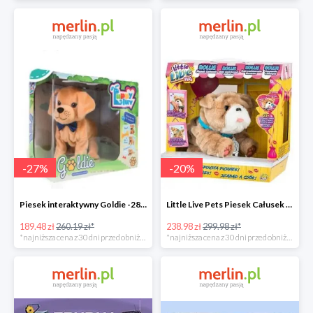
-
27
%
-
20
%
Piesek interaktywny Goldie -28%
Little Live Pets Piesek Całusek Rollie -21%
189.48 zł
260.19 zł*
238.98 zł
299.98 zł*
*najniższa cena z 30 dni przed obniżką
*najniższa cena z 30 dni przed obniżką