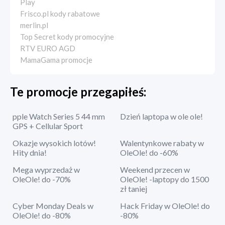
Play
Frisco.pl kody rabatowe
merlin.pl
Top Secret kody promocyjne
RTV EURO AGD
MamaGama promocje
Te promocje przegapiłeś:
pple Watch Series 5 44 mm
Dzień laptopa w ole ole!
GPS + Cellular Sport
Okazje wysokich lotów!
Walentynkowe rabaty w
Hity dnia!
OleOle! do -60%
Mega wyprzedaż w
Weekend przecen w
OleOle! do -70%
OleOle! -laptopy do 1500
zł taniej
Cyber Monday Deals w
Hack Friday w OleOle! do
OleOle! do -80%
-80%