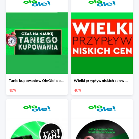
Tanie kupowanie w OleOle! do -40%
Wielki przypływ niskich cen w OleOle! do -40%
40%
40%