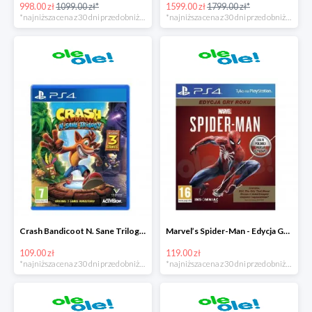
998.00 zł
1099.00 zł*
1599.00 zł
1799.00 zł*
*najniższa cena z 30 dni przed obniżką
*najniższa cena z 30 dni przed obniżką
Crash Bandicoot N. Sane Trilogy PS4 taniej o 40zł
Marvel’s Spider-Man - Edycja GOTY PS4 tanie o 70zł
109.00 zł
119.00 zł
*najniższa cena z 30 dni przed obniżką
*najniższa cena z 30 dni przed obniżką