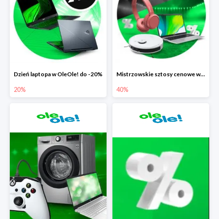
Dzień laptopa w OleOle! do -20%
Mistrzowskie sztosy cenowe w OleOle! do -40%
20%
40%