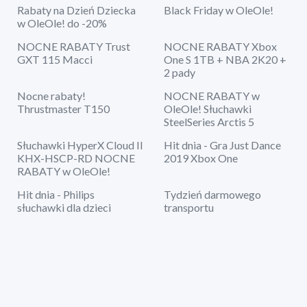
Rabaty na Dzień Dziecka
Black Friday w OleOle!
w OleOle! do -20%
NOCNE RABATY Trust
NOCNE RABATY Xbox
GXT 115 Macci
One S 1TB + NBA 2K20 +
2 pady
Nocne rabaty!
NOCNE RABATY w
Thrustmaster T150
OleOle! Słuchawki
SteelSeries Arctis 5
Słuchawki HyperX Cloud II
Hit dnia - Gra Just Dance
KHX-HSCP-RD NOCNE
2019 Xbox One
RABATY w OleOle!
Hit dnia - Philips
Tydzień darmowego
słuchawki dla dzieci
transportu