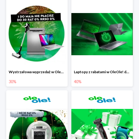
Wystrzałowa wyprzedaż w OleOle!
Laptopy z rabatami w OleOle! do -40%
30%
40%