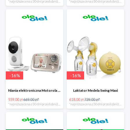
*najniższa cena z 30 dni przed obniżką
*najniższa cena z 30 dni przed obniżką
-
16
%
-
16
%
Niania elektroniczna Motorola MBP 667 Connect
Laktator Medela Swing Maxi
559.00 zł
669.00 zł*
618.00 zł
739.00 zł*
*najniższa cena z 30 dni przed obniżką
*najniższa cena z 30 dni przed obniżką