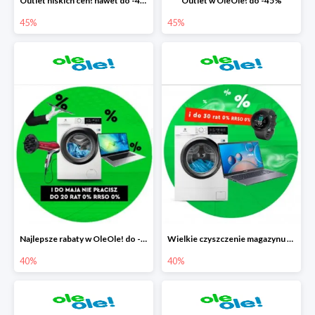
Outlet niskich cen! nawet do -45%
Outlet w OleOle! do -45%
45%
45%
Najlepsze rabaty w OleOle! do -40%
Wielkie czyszczenie magazynu w OleOle! do -40%
40%
40%