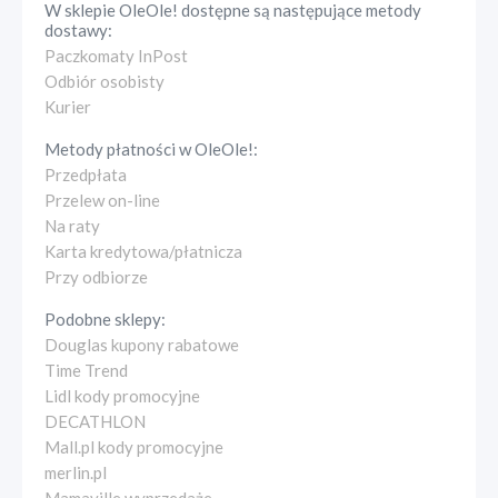
W sklepie
OleOle!
dostępne są następujące metody
dostawy:
Paczkomaty InPost
Odbiór osobisty
Kurier
Metody płatności w
OleOle!
:
Przedpłata
Przelew on-line
Na raty
Karta kredytowa/płatnicza
Przy odbiorze
Podobne sklepy:
Douglas kupony rabatowe
Time Trend
Lidl kody promocyjne
DECATHLON
Mall.pl kody promocyjne
merlin.pl