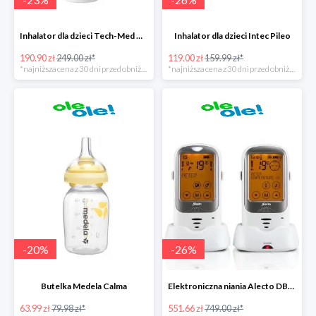
Inhalator dla dzieci Tech-Med Neb Micro Mesh
Inhalator dla dzieci Intec Pileo
190.90 zł
249.00 zł*
119.00 zł
159.99 zł*
*najniższa cena z 30 dni przed obniżką
*najniższa cena z 30 dni przed obniżką
-
20
%
-
26
%
Butelka Medela Calma
Elektroniczna niania Alecto DBX-68
63.99 zł
79.98 zł*
551.66 zł
749.00 zł*