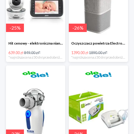
-
25
%
-
26
%
Hit cenowy - elektroniczna niania Alecto DVM-200
Oczyszczacz powietrza Electrolux Pure A9
639.00 zł
849.00 zł*
1390.00 zł
1890.00 zł*
*najniższa cena z 30 dni przed obniżką
*najniższa cena z 30 dni przed obniżką
-
23
%
-
26
%