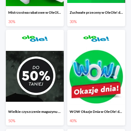
Mistrzostwa rabatowe w OleOle! do -30%
Zuchwałe przeceny w OleOle! do -30%
30%
30%
Wielkie czyszczenie magazynu w OleOle! do -50%
WOW Okazje Dnia w OleOle! do -40%
50%
40%