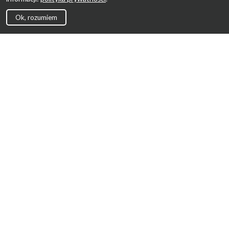
Ok, rozumiem
Strona Główna
Promocje
Sklepy
Wyprawka