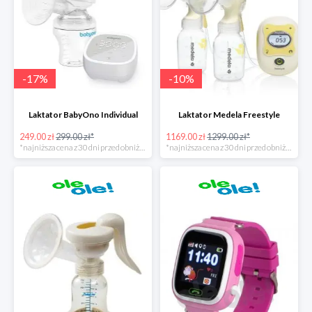
-
17
%
-
10
%
Laktator BabyOno Individual
Laktator Medela Freestyle
249.00 zł
299.00 zł*
1169.00 zł
1299.00 zł*
*najniższa cena z 30 dni przed obniżką
*najniższa cena z 30 dni przed obniżką