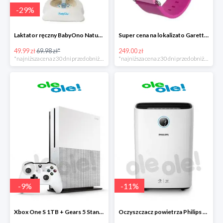
-
29
%
Laktator ręczny BabyOno Naturel
Super cena na lokalizato Garett Kids2
49.99 zł
69.98 zł*
249.00 zł
*najniższa cena z 30 dni przed obniżką
*najniższa cena z 30 dni przed obniżką
-
9
%
-
11
%
Xbox One S 1TB + Gears 5 Standard Edition + kolekcja gier
Oczyszczacz powietrza Philips AC2729/50 Combi 2w1