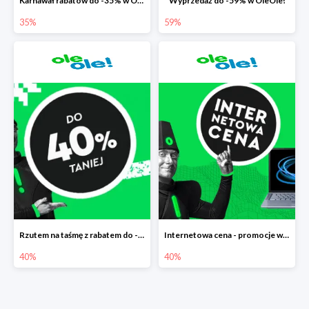
Karnawał rabatów do -35% w OleOle!
Wyprzedaż do -59% w OleOle!
35%
59%
Rzutem na taśmę z rabatem do -40%
Internetowa cena - promocje w Ole Ole! do -40%
40%
40%