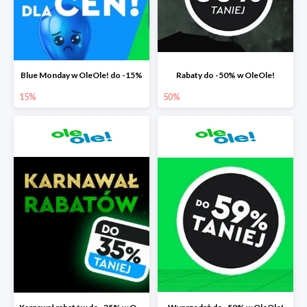
Blue Monday w OleOle! do -15%
Rabaty do -50% w OleOle!
15%
50%