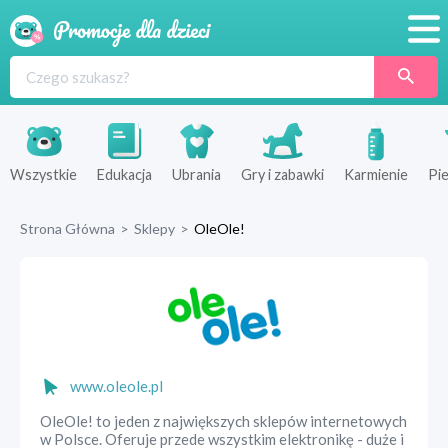
Promocje
Produkty
Sklepy
Wszystkie
Edukacja
Ubrania
Gry i zabawki
Karmienie
Pie
Blog
Strona Główna
>
Sklepy
>
OleOle!
Wyprawka
www.oleole.pl
OleOle! to jeden z największych sklepów internetowych
w Polsce. Oferuje przede wszystkim elektronikę - duże i