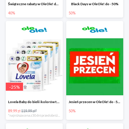
Świąteczne rabaty w OleOle! do -40%
Black Days w OleOle! do -50%
40%
50%
-
25
%
Lovela Baby do bieli i kolorów taniej o 30zł
Jesień przecen w OleOle! do -50%
89.99 zł
119.99 zł*
50%
*najniższa cena z 30 dni przed obniżką