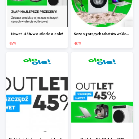
Nawet -45% w outlecie oleole!
Sezon gorących rabatów w OleOle! do -40%
45%
40%