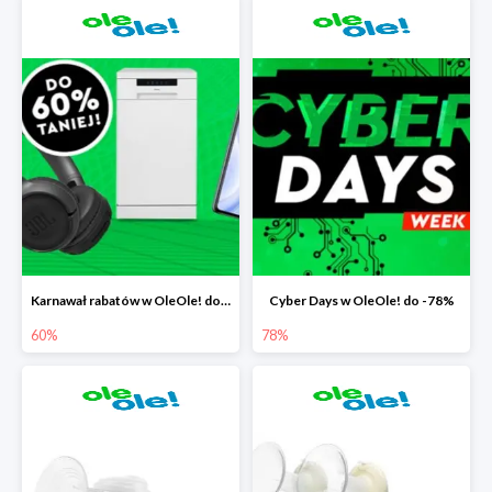
Karnawał rabatów w OleOle! do -60%
Cyber Days w OleOle! do -78%
60%
78%