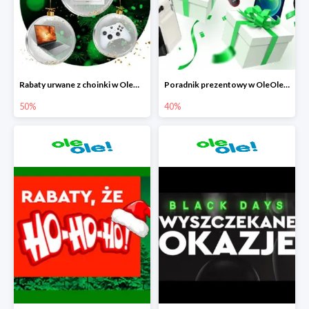
Rabaty urwane z choinki w OleOle! do -50%
Poradnik prezentowy w OleOle! - rabaty do -40%
50%
40%