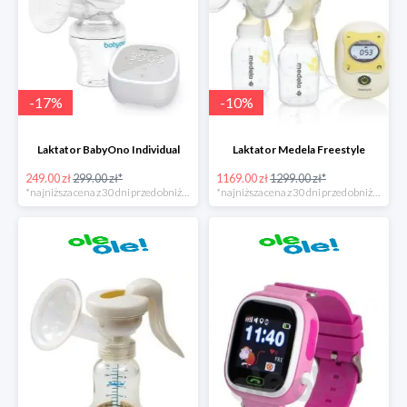
-
17
%
-
10
%
Laktator BabyOno Individual
Laktator Medela Freestyle
249.00 zł
299.00 zł*
1169.00 zł
1299.00 zł*
*najniższa cena z 30 dni przed obniżką
*najniższa cena z 30 dni przed obniżką