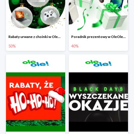
Rabaty urwane z choinki w OleOle! do -50%
Poradnik prezentowy w OleOle! - rabaty do -40%
50%
40%