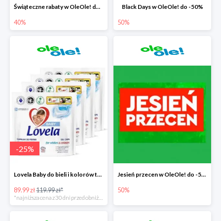
Świąteczne rabaty w OleOle! do -40%
Black Days w OleOle! do -50%
40%
50%
-
25
%
Lovela Baby do bieli i kolorów taniej o 30zł
Jesień przecen w OleOle! do -50%
89.99 zł
119.99 zł*
50%
*najniższa cena z 30 dni przed obniżką