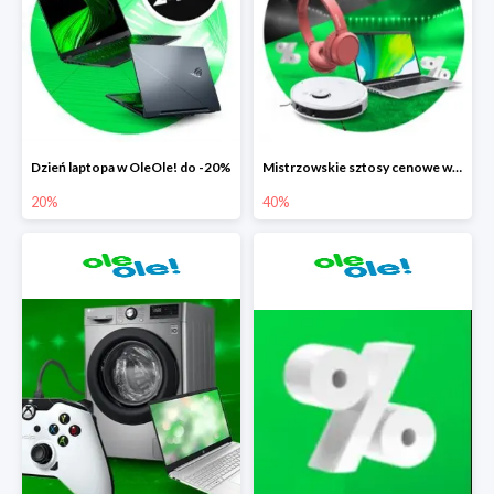
Dzień laptopa w OleOle! do -20%
Mistrzowskie sztosy cenowe w OleOle! do -40%
20%
40%