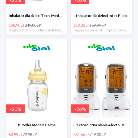
Inhalator dla dzieci Tech-Med Neb Micro Mesh
Inhalator dla dzieci Intec Pileo
190.90 zł
249.00 zł*
119.00 zł
159.99 zł*
*najniższa cena z 30 dni przed obniżką
*najniższa cena z 30 dni przed obniżką
-
20
%
-
26
%
Butelka Medela Calma
Elektroniczna niania Alecto DBX-68
63.99 zł
79.98 zł*
551.66 zł
749.00 zł*