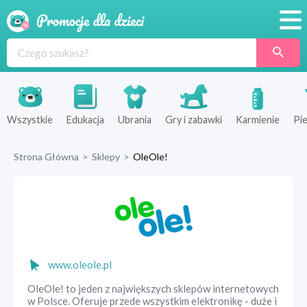
Promocje
Produkty
Sklepy
Wszystkie
Edukacja
Ubrania
Gry i zabawki
Karmienie
Pie
Blog
Strona Główna
>
Sklepy
>
OleOle!
Wyprawka
www.oleole.pl
OleOle! to jeden z największych sklepów internetowych
w Polsce. Oferuje przede wszystkim elektronikę - duże i