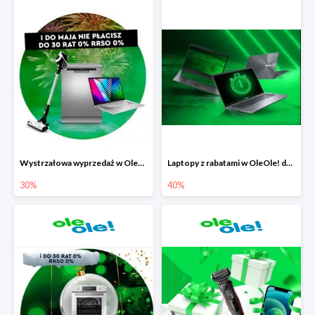
Wystrzałowa wyprzedaż w OleOle!
Laptopy z rabatami w OleOle! do -40%
30%
40%