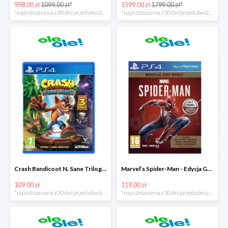
998.00 zł
1099.00 zł*
1599.00 zł
1799.00 zł*
*najniższa cena z 30 dni przed obniżką
*najniższa cena z 30 dni przed obniżką
Crash Bandicoot N. Sane Trilogy PS4 taniej o 40zł
Marvel’s Spider-Man - Edycja GOTY PS4 tanie o 70zł
109.00 zł
119.00 zł
*najniższa cena z 30 dni przed obniżką
*najniższa cena z 30 dni przed obniżką