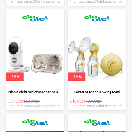
*najniższa cena z 30 dni przed obniżką
*najniższa cena z 30 dni przed obniżką
-
16
%
-
16
%
Niania elektroniczna Motorola MBP 667 Connect
Laktator Medela Swing Maxi
559.00 zł
669.00 zł*
618.00 zł
739.00 zł*
*najniższa cena z 30 dni przed obniżką
*najniższa cena z 30 dni przed obniżką