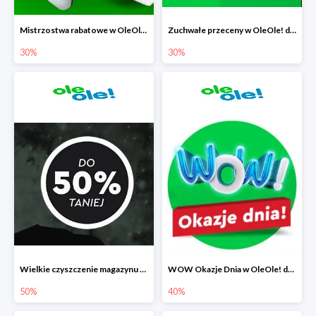
Mistrzostwa rabatowe w OleOle! do -30%
Zuchwałe przeceny w OleOle! do -30%
30%
30%
Wielkie czyszczenie magazynu w OleOle! do -50%
WOW Okazje Dnia w OleOle! do -40%
50%
40%