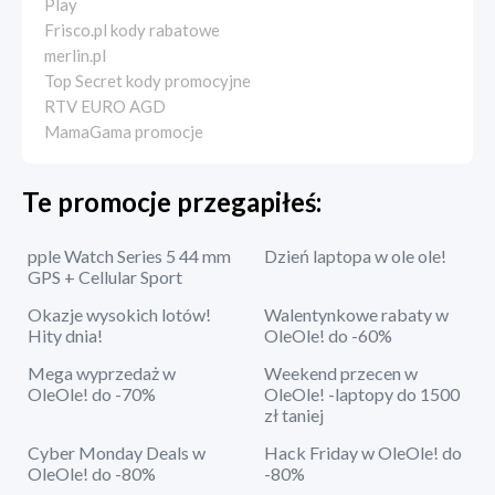
Play
Frisco.pl kody rabatowe
merlin.pl
Top Secret kody promocyjne
RTV EURO AGD
MamaGama promocje
Te promocje przegapiłeś:
pple Watch Series 5 44 mm
Dzień laptopa w ole ole!
GPS + Cellular Sport
Okazje wysokich lotów!
Walentynkowe rabaty w
Hity dnia!
OleOle! do -60%
Mega wyprzedaż w
Weekend przecen w
OleOle! do -70%
OleOle! -laptopy do 1500
zł taniej
Cyber Monday Deals w
Hack Friday w OleOle! do
OleOle! do -80%
-80%