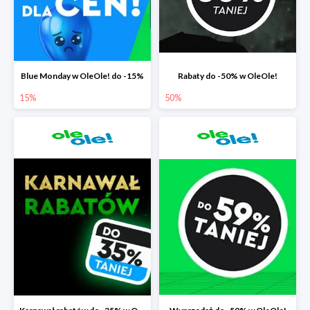
Blue Monday w OleOle! do -15%
Rabaty do -50% w OleOle!
15%
50%