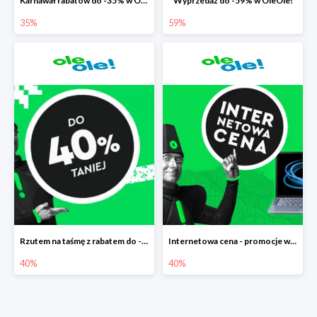
Karnawał rabatów do -35% w OleOle!
Wyprzedaż do -59% w OleOle!
35%
59%
Rzutem na taśmę z rabatem do -40%
Internetowa cena - promocje w Ole Ole! do -40%
40%
40%