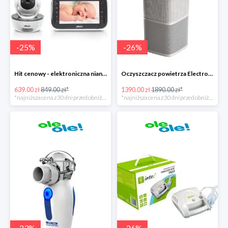
-
25
%
-
26
%
Hit cenowy - elektroniczna niania Alecto DVM-200
Oczyszczacz powietrza Electrolux Pure A9
639.00 zł
849.00 zł*
1390.00 zł
1890.00 zł*
*najniższa cena z 30 dni przed obniżką
*najniższa cena z 30 dni przed obniżką
-
23
%
-
26
%