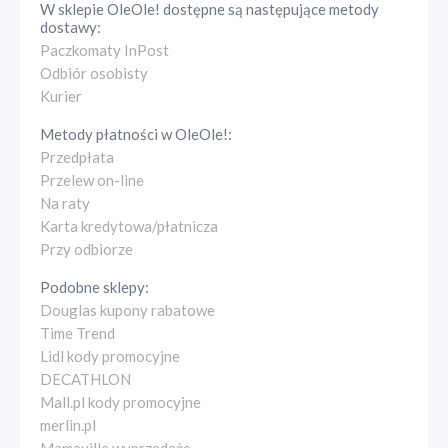
W sklepie
OleOle!
dostępne są następujące metody
dostawy:
Paczkomaty InPost
Odbiór osobisty
Kurier
Metody płatności w
OleOle!
:
Przedpłata
Przelew on-line
Na raty
Karta kredytowa/płatnicza
Przy odbiorze
Podobne sklepy:
Douglas kupony rabatowe
Time Trend
Lidl kody promocyjne
DECATHLON
Mall.pl kody promocyjne
merlin.pl