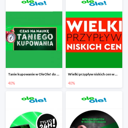
Tanie kupowanie w OleOle! do -40%
Wielki przypływ niskich cen w OleOle! do -40%
40%
40%