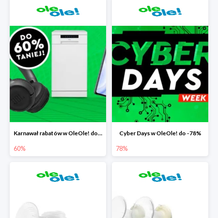
Karnawał rabatów w OleOle! do -60%
Cyber Days w OleOle! do -78%
60%
78%