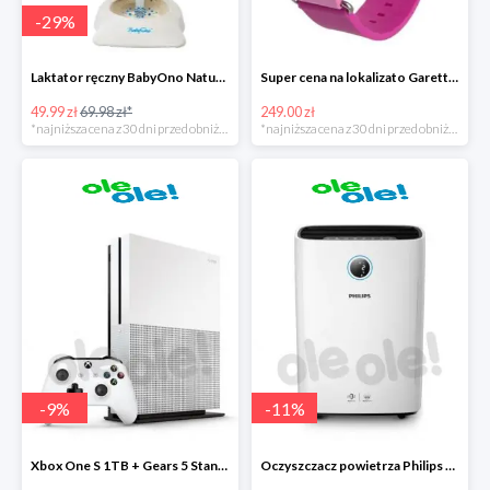
-
29
%
Laktator ręczny BabyOno Naturel
Super cena na lokalizato Garett Kids2
49.99 zł
69.98 zł*
249.00 zł
*najniższa cena z 30 dni przed obniżką
*najniższa cena z 30 dni przed obniżką
-
9
%
-
11
%
Xbox One S 1TB + Gears 5 Standard Edition + kolekcja gier
Oczyszczacz powietrza Philips AC2729/50 Combi 2w1