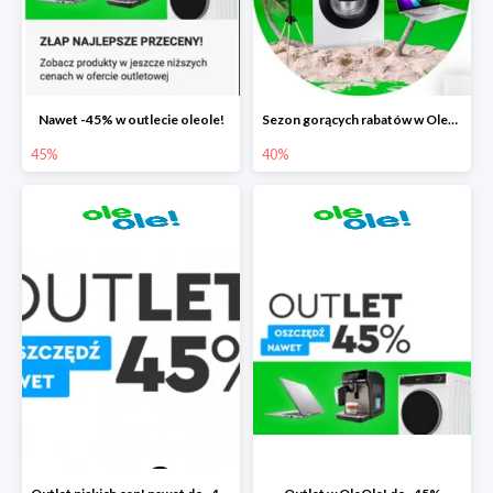
Nawet -45% w outlecie oleole!
Sezon gorących rabatów w OleOle! do -40%
45%
40%