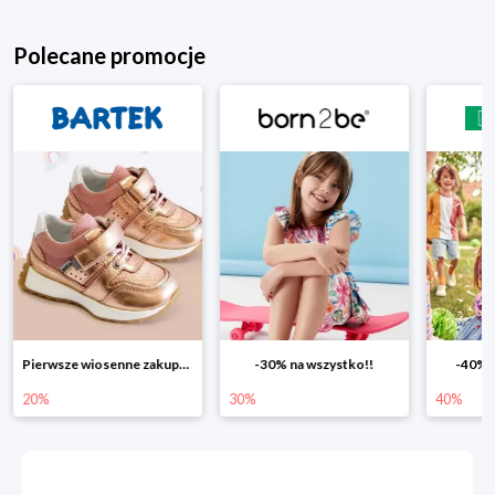
Polecane promocje
akupy -20%
-30% na wszystko!!
-40% na drugą sztukę
Wios
30%
40%
25%