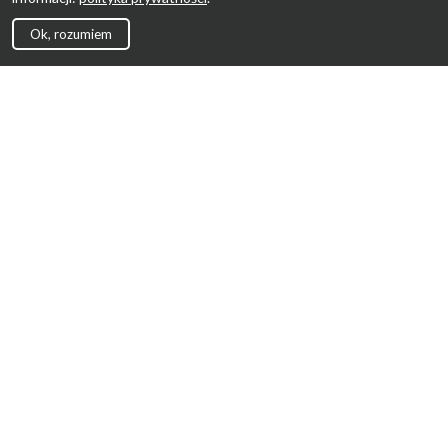
Ok, rozumiem
Strona Główna
Promocje
Sklepy
Wyprawka