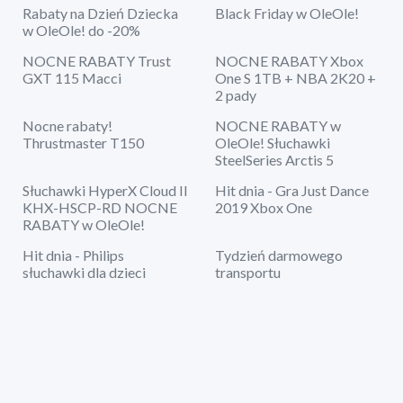
Rabaty na Dzień Dziecka
Black Friday w OleOle!
w OleOle! do -20%
NOCNE RABATY Trust
NOCNE RABATY Xbox
GXT 115 Macci
One S 1TB + NBA 2K20 +
2 pady
Nocne rabaty!
NOCNE RABATY w
Thrustmaster T150
OleOle! Słuchawki
SteelSeries Arctis 5
Słuchawki HyperX Cloud II
Hit dnia - Gra Just Dance
KHX-HSCP-RD NOCNE
2019 Xbox One
RABATY w OleOle!
Hit dnia - Philips
Tydzień darmowego
słuchawki dla dzieci
transportu