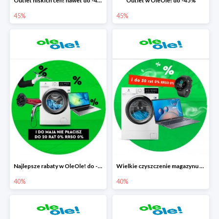
Outlet niskich cen! nawet do -45%
Outlet w OleOle! do -45%
45%
45%
Najlepsze rabaty w OleOle! do -40%
Wielkie czyszczenie magazynu w OleOle! do -40%
40%
40%