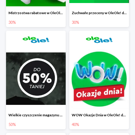
Mistrzostwa rabatowe w OleOle! do -30%
Zuchwałe przeceny w OleOle! do -30%
30%
30%
Wielkie czyszczenie magazynu w OleOle! do -50%
WOW Okazje Dnia w OleOle! do -40%
50%
40%