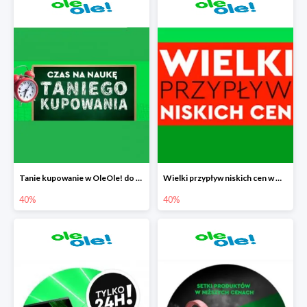
Tanie kupowanie w OleOle! do -40%
Wielki przypływ niskich cen w OleOle! do -40%
40%
40%