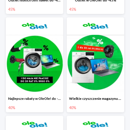
Outlet niskich cen! nawet do -45%
Outlet w OleOle! do -45%
45%
45%
Najlepsze rabaty w OleOle! do -40%
Wielkie czyszczenie magazynu w OleOle! do -40%
40%
40%