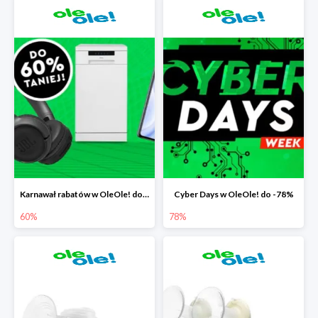
Karnawał rabatów w OleOle! do -60%
Cyber Days w OleOle! do -78%
60%
78%