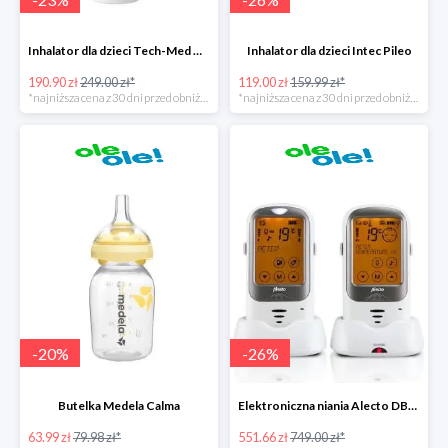
Inhalator dla dzieci Tech-Med Neb Micro Mesh
Inhalator dla dzieci Intec Pileo
190.90 zł
249.00 zł*
119.00 zł
159.99 zł*
*najniższa cena z 30 dni przed obniżką
*najniższa cena z 30 dni przed obniżką
-
20
%
-
26
%
Butelka Medela Calma
Elektroniczna niania Alecto DBX-68
63.99 zł
79.98 zł*
551.66 zł
749.00 zł*