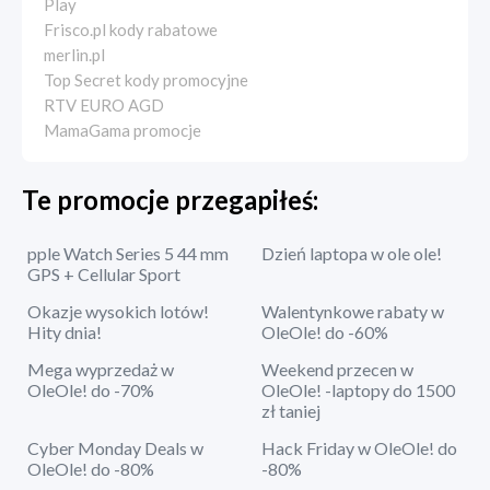
Play
Frisco.pl kody rabatowe
merlin.pl
Top Secret kody promocyjne
RTV EURO AGD
MamaGama promocje
Te promocje przegapiłeś:
pple Watch Series 5 44 mm
Dzień laptopa w ole ole!
GPS + Cellular Sport
Okazje wysokich lotów!
Walentynkowe rabaty w
Hity dnia!
OleOle! do -60%
Mega wyprzedaż w
Weekend przecen w
OleOle! do -70%
OleOle! -laptopy do 1500
zł taniej
Cyber Monday Deals w
Hack Friday w OleOle! do
OleOle! do -80%
-80%