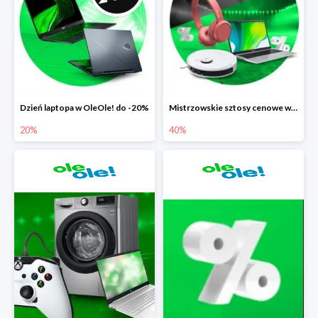
Dzień laptopa w OleOle! do -20%
Mistrzowskie sztosy cenowe w OleOle! do -40%
20%
40%