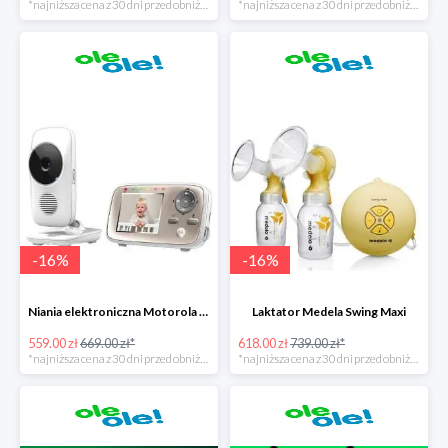
*najniższa cena z 30 dni przed obniżką
*najniższa cena z 30 dni przed obniżką
-
16
%
-
16
%
Niania elektroniczna Motorola MBP 667 Connect
Laktator Medela Swing Maxi
559.00 zł
669.00 zł*
618.00 zł
739.00 zł*
*najniższa cena z 30 dni przed obniżką
*najniższa cena z 30 dni przed obniżką