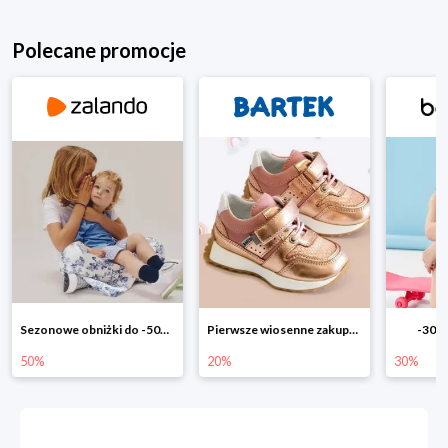
Polecane promocje
Pierwsze wiosenne zakupy -20%
-30% na wszystko!!
-40% n
20%
30%
40%