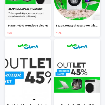
Nawet -45% w outlecie oleole!
Sezon gorących rabatów w OleOle! do -40%
45%
40%