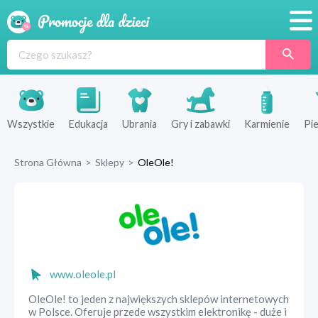
Promocje
Produkty
Sklepy
Wszystkie
Edukacja
Ubrania
Gry i zabawki
Karmienie
Pie
Blog
Strona Główna
>
Sklepy
>
OleOle!
Wyprawka
www.oleole.pl
OleOle! to jeden z największych sklepów internetowych
w Polsce. Oferuje przede wszystkim elektronikę - duże i