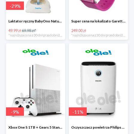
-
29
%
Laktator ręczny BabyOno Naturel
Super cena na lokalizato Garett Kids2
49.99 zł
69.98 zł*
249.00 zł
*najniższa cena z 30 dni przed obniżką
*najniższa cena z 30 dni przed obniżką
-
9
%
-
11
%
Xbox One S 1TB + Gears 5 Standard Edition + kolekcja gier
Oczyszczacz powietrza Philips AC2729/50 Combi 2w1