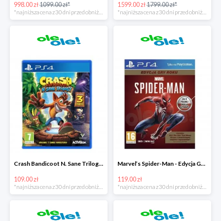
998.00 zł
1099.00 zł*
1599.00 zł
1799.00 zł*
*najniższa cena z 30 dni przed obniżką
*najniższa cena z 30 dni przed obniżką
Crash Bandicoot N. Sane Trilogy PS4 taniej o 40zł
Marvel’s Spider-Man - Edycja GOTY PS4 tanie o 70zł
109.00 zł
119.00 zł
*najniższa cena z 30 dni przed obniżką
*najniższa cena z 30 dni przed obniżką