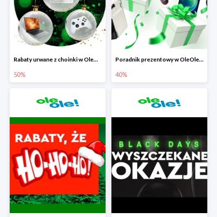
Rabaty urwane z choinki w OleOle! do -50%
Poradnik prezentowy w OleOle! - rabaty do -40%
50%
40%