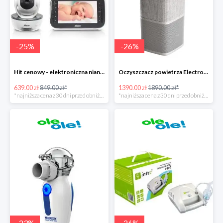
-
25
%
-
26
%
Hit cenowy - elektroniczna niania Alecto DVM-200
Oczyszczacz powietrza Electrolux Pure A9
639.00 zł
849.00 zł*
1390.00 zł
1890.00 zł*
*najniższa cena z 30 dni przed obniżką
*najniższa cena z 30 dni przed obniżką
-
23
%
-
26
%