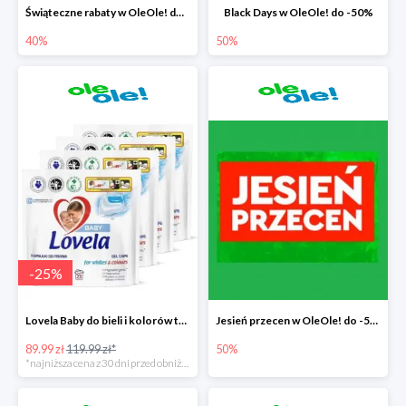
Świąteczne rabaty w OleOle! do -40%
Black Days w OleOle! do -50%
40%
50%
-
25
%
Lovela Baby do bieli i kolorów taniej o 30zł
Jesień przecen w OleOle! do -50%
89.99 zł
119.99 zł*
50%
*najniższa cena z 30 dni przed obniżką