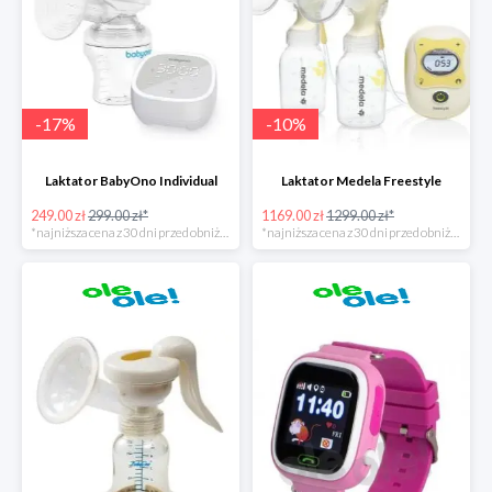
-
17
%
-
10
%
Laktator BabyOno Individual
Laktator Medela Freestyle
249.00 zł
299.00 zł*
1169.00 zł
1299.00 zł*
*najniższa cena z 30 dni przed obniżką
*najniższa cena z 30 dni przed obniżką