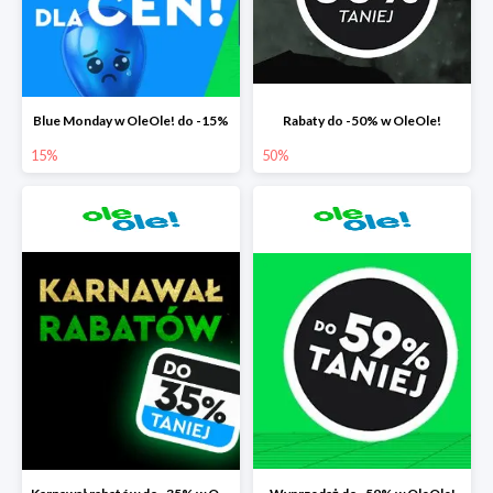
Blue Monday w OleOle! do -15%
Rabaty do -50% w OleOle!
15%
50%