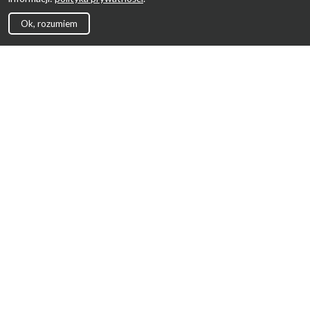
Ok, rozumiem
Strona Główna
Promocje
Sklepy
Wyprawka