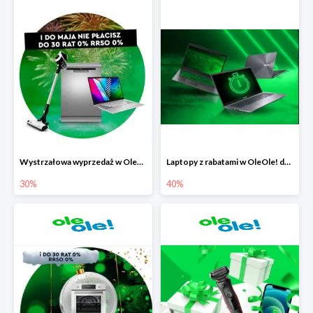
Wystrzałowa wyprzedaż w OleOle!
Laptopy z rabatami w OleOle! do -40%
30%
40%