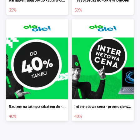
Karnawał rabatów do -35% w OleOle!
Wyprzedaż do -59% w OleOle!
35%
59%
Rzutem na taśmę z rabatem do -40%
Internetowa cena - promocje w Ole Ole! do -40%
40%
40%