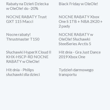
Rabaty na Dzień Dziecka
Black Friday w OleOle!
w OleOle! do -20%
NOCNE RABATY Trust
NOCNE RABATY Xbox
GXT 115 Macci
One S 1TB + NBA 2K20 +
2 pady
Nocne rabaty!
NOCNE RABATY w
Thrustmaster T150
OleOle! Słuchawki
SteelSeries Arctis 5
Słuchawki HyperX Cloud II
Hit dnia - Gra Just Dance
KHX-HSCP-RD NOCNE
2019 Xbox One
RABATY w OleOle!
Hit dnia - Philips
Tydzień darmowego
słuchawki dla dzieci
transportu