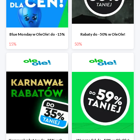
Blue Monday w OleOle! do -15%
Rabaty do -50% w OleOle!
15%
50%