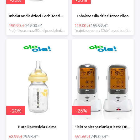
Inhalator dla dzieci Tech-Med Neb Micro Mesh
Inhalator dla dzieci Intec Pileo
190.90 zł
249.00 zł*
119.00 zł
159.99 zł*
*najniższa cena z 30 dni przed obniżką
*najniższa cena z 30 dni przed obniżką
-
20
%
-
26
%
Butelka Medela Calma
Elektroniczna niania Alecto DBX-68
63.99 zł
79.98 zł*
551.66 zł
749.00 zł*