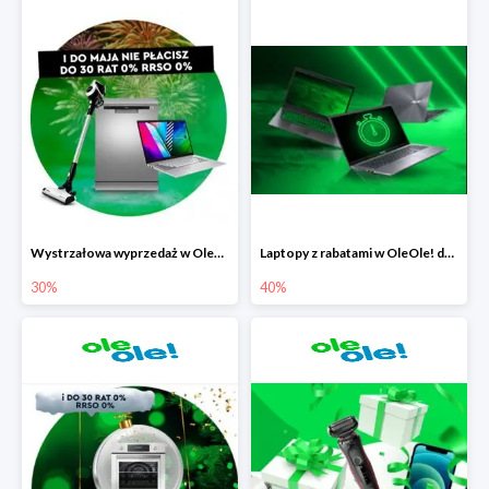
Wystrzałowa wyprzedaż w OleOle!
Laptopy z rabatami w OleOle! do -40%
30%
40%