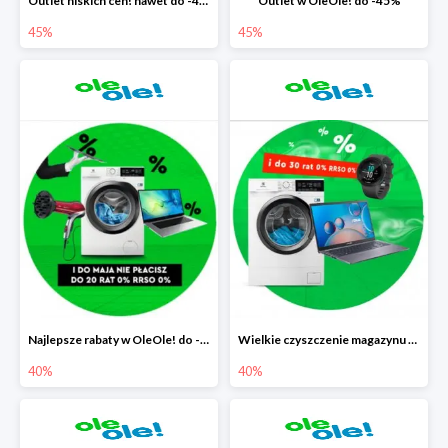
Outlet niskich cen! nawet do -45%
Outlet w OleOle! do -45%
45%
45%
Najlepsze rabaty w OleOle! do -40%
Wielkie czyszczenie magazynu w OleOle! do -40%
40%
40%