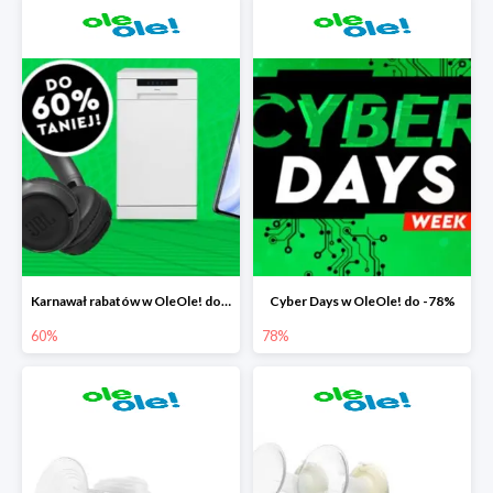
Karnawał rabatów w OleOle! do -60%
Cyber Days w OleOle! do -78%
60%
78%