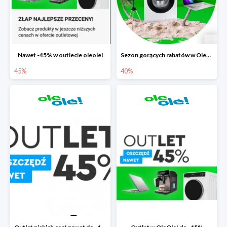
Nawet -45% w outlecie oleole!
Sezon gorących rabatów w OleOle! do -40%
45%
40%