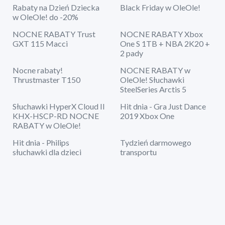
Rabaty na Dzień Dziecka
Black Friday w OleOle!
w OleOle! do -20%
NOCNE RABATY Trust
NOCNE RABATY Xbox
GXT 115 Macci
One S 1TB + NBA 2K20 +
2 pady
Nocne rabaty!
NOCNE RABATY w
Thrustmaster T150
OleOle! Słuchawki
SteelSeries Arctis 5
Słuchawki HyperX Cloud II
Hit dnia - Gra Just Dance
KHX-HSCP-RD NOCNE
2019 Xbox One
RABATY w OleOle!
Hit dnia - Philips
Tydzień darmowego
słuchawki dla dzieci
transportu