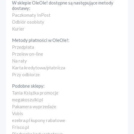
W sklepie
OleOle!
dostępne są następujące metody
dostawy:
Paczkomaty InPost
Odbiór osobisty
Kurier
Metody płatności w
OleOle!
:
Przedpłata
Przelew on-line
Na raty
Karta kredytowa/płatnicza
Przy odbiorze
Podobne sklepy:
Tania Książka promocje
megakoszulki.pl
Pakamera wyprzedaże
Vobis
ezebra.pl kupony rabatowe
Frisco.pl