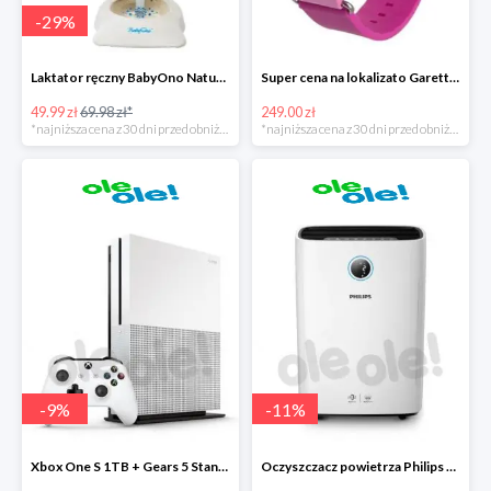
-
29
%
Laktator ręczny BabyOno Naturel
Super cena na lokalizato Garett Kids2
49.99 zł
69.98 zł*
249.00 zł
*najniższa cena z 30 dni przed obniżką
*najniższa cena z 30 dni przed obniżką
-
9
%
-
11
%
Xbox One S 1TB + Gears 5 Standard Edition + kolekcja gier
Oczyszczacz powietrza Philips AC2729/50 Combi 2w1