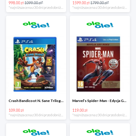
998.00 zł
1099.00 zł*
1599.00 zł
1799.00 zł*
*najniższa cena z 30 dni przed obniżką
*najniższa cena z 30 dni przed obniżką
Crash Bandicoot N. Sane Trilogy PS4 taniej o 40zł
Marvel’s Spider-Man - Edycja GOTY PS4 tanie o 70zł
109.00 zł
119.00 zł
*najniższa cena z 30 dni przed obniżką
*najniższa cena z 30 dni przed obniżką