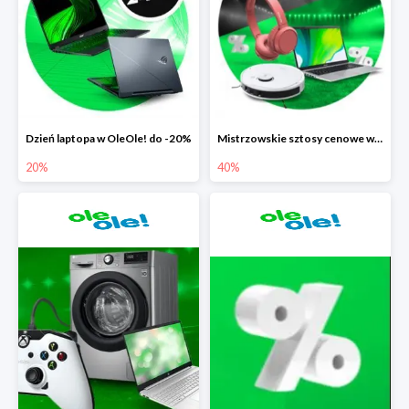
Dzień laptopa w OleOle! do -20%
Mistrzowskie sztosy cenowe w OleOle! do -40%
20%
40%