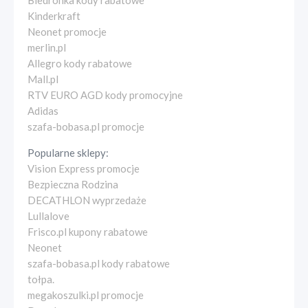
Biedronka kody rabatowe
Kinderkraft
Neonet promocje
merlin.pl
Allegro kody rabatowe
Mall.pl
RTV EURO AGD kody promocyjne
Adidas
szafa-bobasa.pl promocje
Popularne sklepy:
Vision Express promocje
Bezpieczna Rodzina
DECATHLON wyprzedaże
Lullalove
Frisco.pl kupony rabatowe
Neonet
szafa-bobasa.pl kody rabatowe
tołpa.
megakoszulki.pl promocje