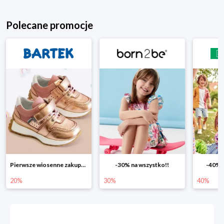
Polecane promocje
-30% na wszystko!!
-40% na drugą sztukę
Wiosenn
30%
40%
25%