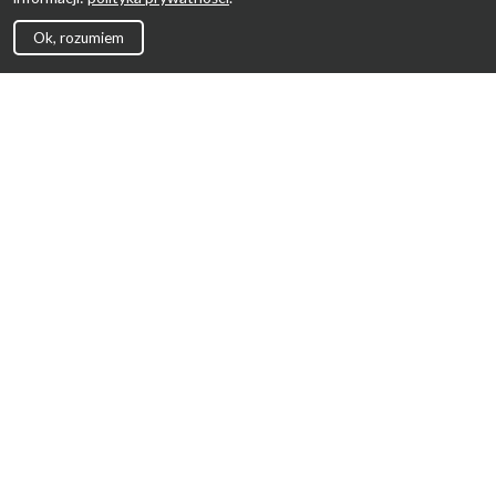
Ok, rozumiem
Strona Główna
Promocje
Sklepy
Wyprawka