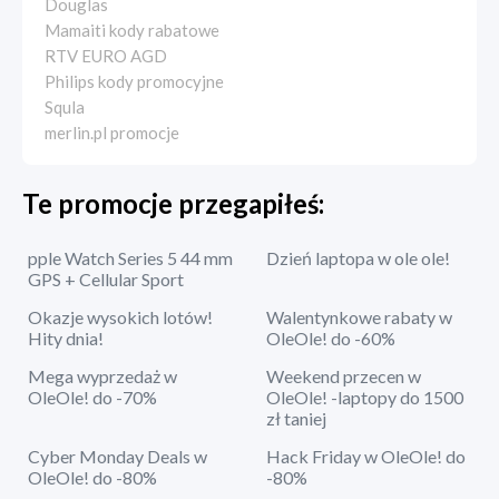
Douglas
Mamaiti kody rabatowe
RTV EURO AGD
Philips kody promocyjne
Squla
merlin.pl promocje
Te promocje przegapiłeś:
pple Watch Series 5 44 mm
Dzień laptopa w ole ole!
GPS + Cellular Sport
Okazje wysokich lotów!
Walentynkowe rabaty w
Hity dnia!
OleOle! do -60%
Mega wyprzedaż w
Weekend przecen w
OleOle! do -70%
OleOle! -laptopy do 1500
zł taniej
Cyber Monday Deals w
Hack Friday w OleOle! do
OleOle! do -80%
-80%