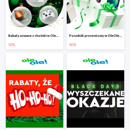
Rabaty urwane z choinki w OleOle! do -50%
Poradnik prezentowy w OleOle! - rabaty do -40%
50%
40%