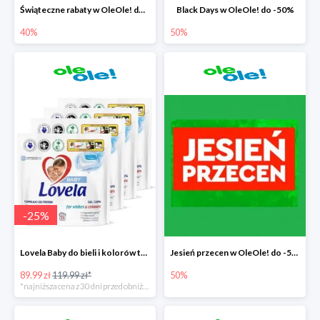
Świąteczne rabaty w OleOle! do -40%
Black Days w OleOle! do -50%
40%
50%
-
25
%
Lovela Baby do bieli i kolorów taniej o 30zł
Jesień przecen w OleOle! do -50%
89.99 zł
119.99 zł*
50%
*najniższa cena z 30 dni przed obniżką