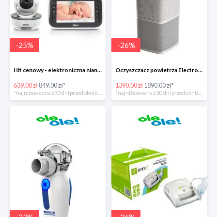
-
25
%
-
26
%
Hit cenowy - elektroniczna niania Alecto DVM-200
Oczyszczacz powietrza Electrolux Pure A9
639.00 zł
849.00 zł*
1390.00 zł
1890.00 zł*
*najniższa cena z 30 dni przed obniżką
*najniższa cena z 30 dni przed obniżką
-
23
%
-
26
%