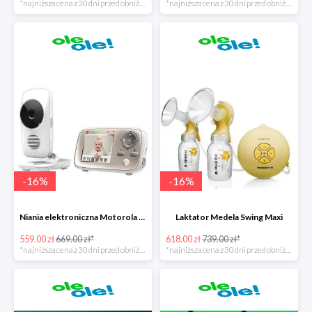
*najniższa cena z 30 dni przed obniżką
*najniższa cena z 30 dni przed obniżką
-
16
%
-
16
%
Niania elektroniczna Motorola MBP 667 Connect
Laktator Medela Swing Maxi
559.00 zł
669.00 zł*
618.00 zł
739.00 zł*
*najniższa cena z 30 dni przed obniżką
*najniższa cena z 30 dni przed obniżką