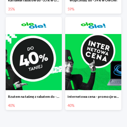
Karnawał rabatów do -35% w OleOle!
Wyprzedaż do -59% w OleOle!
35%
59%
Rzutem na taśmę z rabatem do -40%
Internetowa cena - promocje w Ole Ole! do -40%
40%
40%