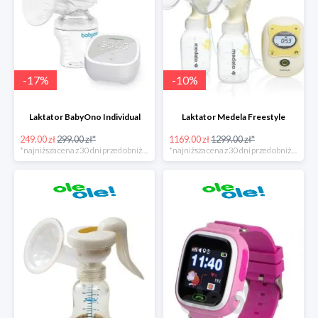
-
17
%
-
10
%
Laktator BabyOno Individual
Laktator Medela Freestyle
249.00 zł
299.00 zł*
1169.00 zł
1299.00 zł*
*najniższa cena z 30 dni przed obniżką
*najniższa cena z 30 dni przed obniżką