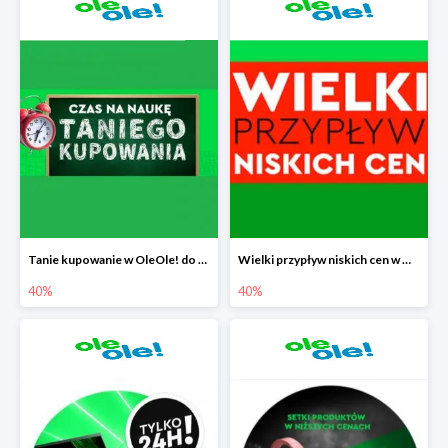
Tanie kupowanie w OleOle! do -40%
Wielki przypływ niskich cen w OleOle! do -40%
40%
40%