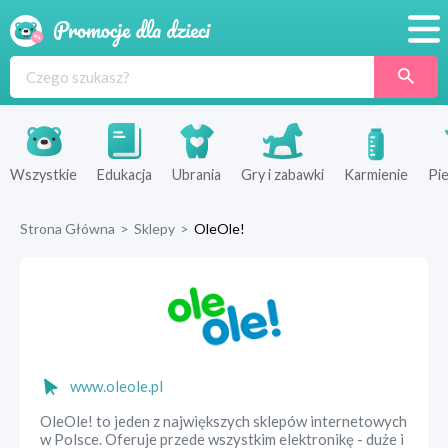
Promocje
Produkty
Sklepy
Wszystkie
Edukacja
Ubrania
Gry i zabawki
Karmienie
Pie
Blog
Strona Główna
>
Sklepy
>
OleOle!
Wyprawka
www.oleole.pl
OleOle! to jeden z największych sklepów internetowych
w Polsce. Oferuje przede wszystkim elektronikę - duże i