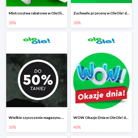
Mistrzostwa rabatowe w OleOle! do -30%
Zuchwałe przeceny w OleOle! do -30%
30%
30%
Wielkie czyszczenie magazynu w OleOle! do -50%
WOW Okazje Dnia w OleOle! do -40%
50%
40%