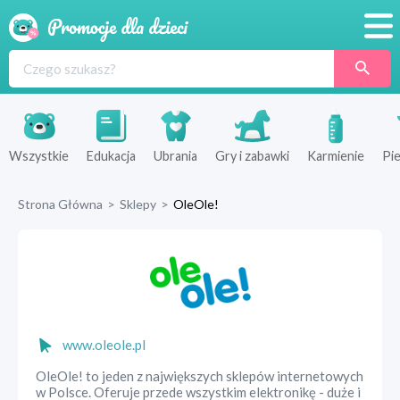
Promocje
Produkty
Sklepy
Wszystkie
Edukacja
Ubrania
Gry i zabawki
Karmienie
Pie
Blog
Strona Główna
>
Sklepy
>
OleOle!
Wyprawka
www.oleole.pl
OleOle! to jeden z największych sklepów internetowych
w Polsce. Oferuje przede wszystkim elektronikę - duże i