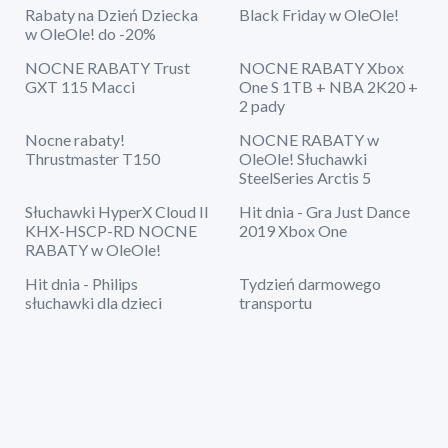
Rabaty na Dzień Dziecka
Black Friday w OleOle!
w OleOle! do -20%
NOCNE RABATY Trust
NOCNE RABATY Xbox
GXT 115 Macci
One S 1TB + NBA 2K20 +
2 pady
Nocne rabaty!
NOCNE RABATY w
Thrustmaster T150
OleOle! Słuchawki
SteelSeries Arctis 5
Słuchawki HyperX Cloud II
Hit dnia - Gra Just Dance
KHX-HSCP-RD NOCNE
2019 Xbox One
RABATY w OleOle!
Hit dnia - Philips
Tydzień darmowego
słuchawki dla dzieci
transportu