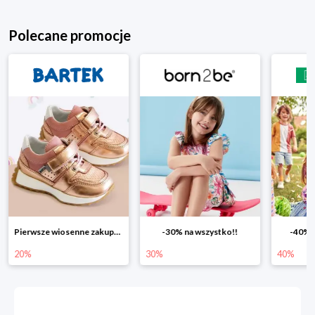
Polecane promocje
-30% na wszystko!!
-40% na drugą sztukę
Wiosenn
30%
40%
25%