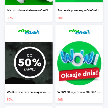
Mistrzostwa rabatowe w OleOle! do -30%
Zuchwałe przeceny w OleOle! do -30%
30%
30%
Wielkie czyszczenie magazynu w OleOle! do -50%
WOW Okazje Dnia w OleOle! do -40%
50%
40%