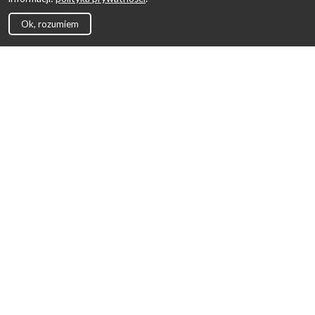
Ok, rozumiem
Strona Główna
Promocje
Sklepy
Wyprawka