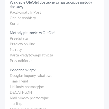
W sklepie
OleOle!
dostępne są następujące metody
dostawy:
Paczkomaty InPost
Odbiór osobisty
Kurier
Metody płatności w
OleOle!
:
Przedpłata
Przelew on-line
Na raty
Karta kredytowa/płatnicza
Przy odbiorze
Podobne sklepy:
Douglas kupony rabatowe
Time Trend
Lidl kody promocyjne
DECATHLON
Mall.pl kody promocyjne
merlin.pl