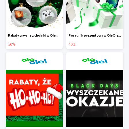
Rabaty urwane z choinki w OleOle! do -50%
Poradnik prezentowy w OleOle! - rabaty do -40%
50%
40%