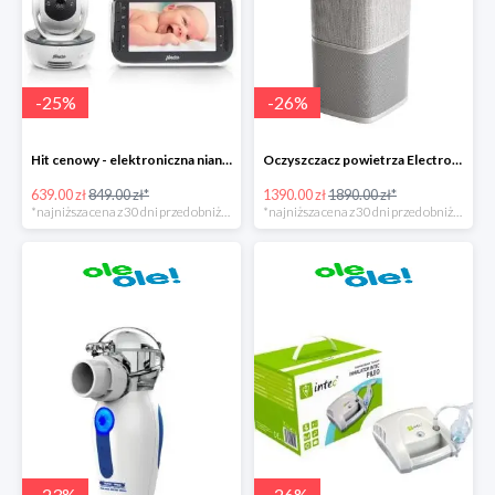
-
25
%
-
26
%
Hit cenowy - elektroniczna niania Alecto DVM-200
Oczyszczacz powietrza Electrolux Pure A9
639.00 zł
849.00 zł*
1390.00 zł
1890.00 zł*
*najniższa cena z 30 dni przed obniżką
*najniższa cena z 30 dni przed obniżką
-
23
%
-
26
%