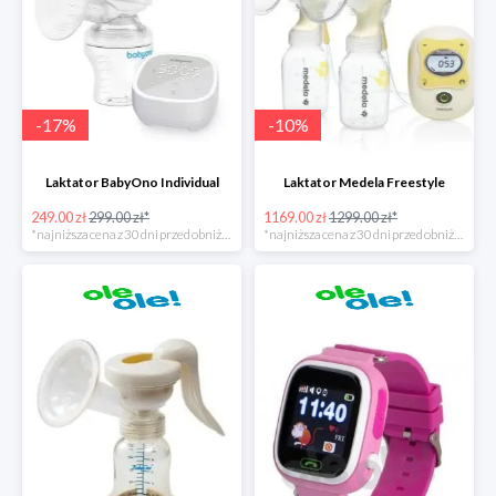
-
17
%
-
10
%
Laktator BabyOno Individual
Laktator Medela Freestyle
249.00 zł
299.00 zł*
1169.00 zł
1299.00 zł*
*najniższa cena z 30 dni przed obniżką
*najniższa cena z 30 dni przed obniżką