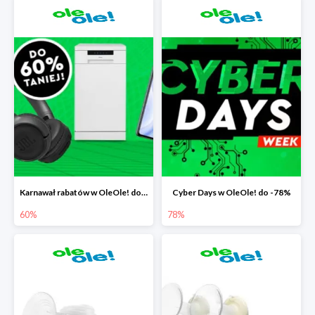
Karnawał rabatów w OleOle! do -60%
Cyber Days w OleOle! do -78%
60%
78%