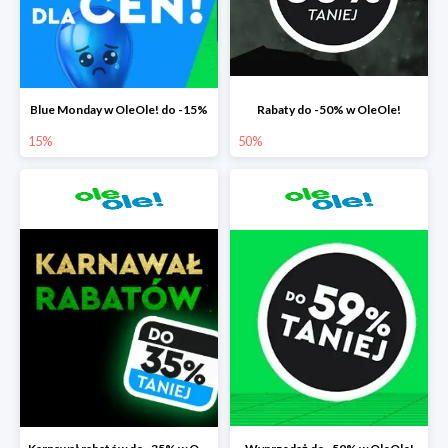
Blue Monday w OleOle! do -15%
Rabaty do -50% w OleOle!
15%
50%