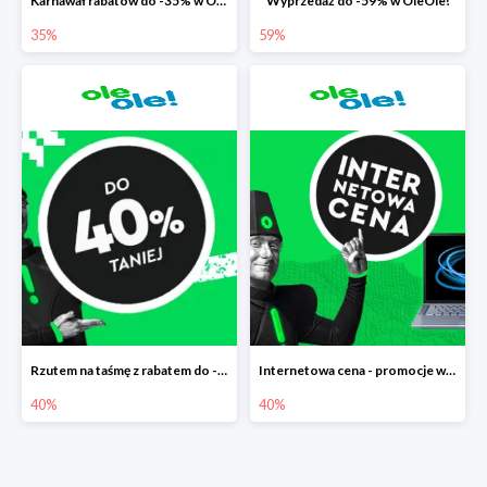
Karnawał rabatów do -35% w OleOle!
Wyprzedaż do -59% w OleOle!
35%
59%
Rzutem na taśmę z rabatem do -40%
Internetowa cena - promocje w Ole Ole! do -40%
40%
40%