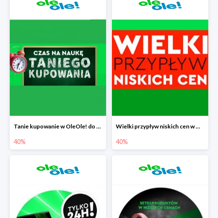
Tanie kupowanie w OleOle! do -40%
Wielki przypływ niskich cen w OleOle! do -40%
40%
40%