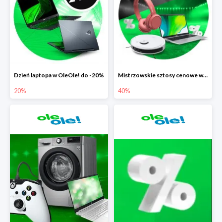
Dzień laptopa w OleOle! do -20%
Mistrzowskie sztosy cenowe w OleOle! do -40%
20%
40%