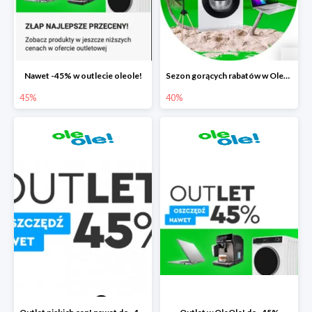
Nawet -45% w outlecie oleole!
Sezon gorących rabatów w OleOle! do -40%
45%
40%