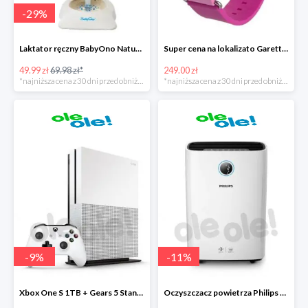
-
29
%
Laktator ręczny BabyOno Naturel
Super cena na lokalizato Garett Kids2
49.99 zł
69.98 zł*
249.00 zł
*najniższa cena z 30 dni przed obniżką
*najniższa cena z 30 dni przed obniżką
-
9
%
-
11
%
Xbox One S 1TB + Gears 5 Standard Edition + kolekcja gier
Oczyszczacz powietrza Philips AC2729/50 Combi 2w1