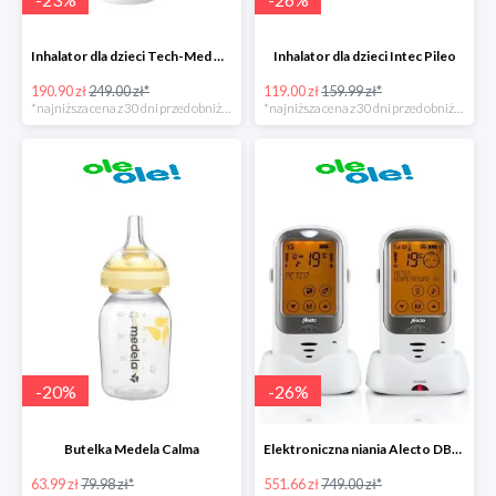
Inhalator dla dzieci Tech-Med Neb Micro Mesh
Inhalator dla dzieci Intec Pileo
190.90 zł
249.00 zł*
119.00 zł
159.99 zł*
*najniższa cena z 30 dni przed obniżką
*najniższa cena z 30 dni przed obniżką
-
20
%
-
26
%
Butelka Medela Calma
Elektroniczna niania Alecto DBX-68
63.99 zł
79.98 zł*
551.66 zł
749.00 zł*