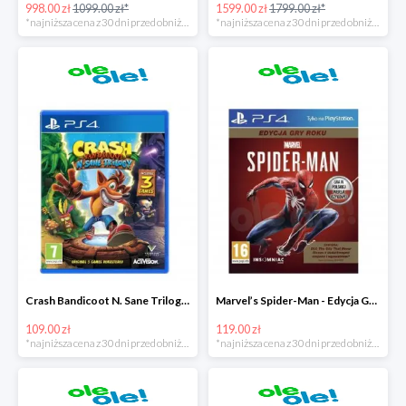
998.00 zł
1099.00 zł*
1599.00 zł
1799.00 zł*
*najniższa cena z 30 dni przed obniżką
*najniższa cena z 30 dni przed obniżką
Crash Bandicoot N. Sane Trilogy PS4 taniej o 40zł
Marvel’s Spider-Man - Edycja GOTY PS4 tanie o 70zł
109.00 zł
119.00 zł
*najniższa cena z 30 dni przed obniżką
*najniższa cena z 30 dni przed obniżką