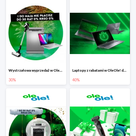
Wystrzałowa wyprzedaż w OleOle!
Laptopy z rabatami w OleOle! do -40%
30%
40%