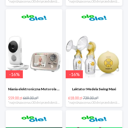
*najniższa cena z 30 dni przed obniżką
*najniższa cena z 30 dni przed obniżką
-
16
%
-
16
%
Niania elektroniczna Motorola MBP 667 Connect
Laktator Medela Swing Maxi
559.00 zł
669.00 zł*
618.00 zł
739.00 zł*
*najniższa cena z 30 dni przed obniżką
*najniższa cena z 30 dni przed obniżką