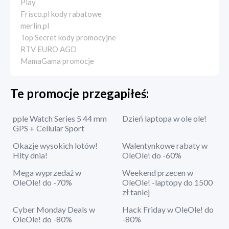
Play
Frisco.pl kody rabatowe
merlin.pl
Top Secret kody promocyjne
RTV EURO AGD
MamaGama promocje
Te promocje przegapiłeś:
pple Watch Series 5 44 mm
Dzień laptopa w ole ole!
GPS + Cellular Sport
Okazje wysokich lotów!
Walentynkowe rabaty w
Hity dnia!
OleOle! do -60%
Mega wyprzedaż w
Weekend przecen w
OleOle! do -70%
OleOle! -laptopy do 1500
zł taniej
Cyber Monday Deals w
Hack Friday w OleOle! do
OleOle! do -80%
-80%