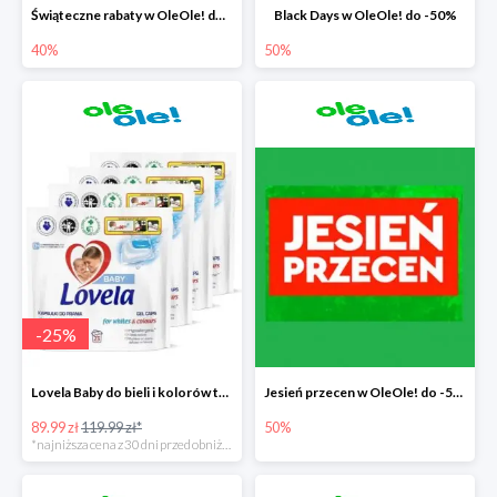
Świąteczne rabaty w OleOle! do -40%
Black Days w OleOle! do -50%
40%
50%
-
25
%
Lovela Baby do bieli i kolorów taniej o 30zł
Jesień przecen w OleOle! do -50%
89.99 zł
119.99 zł*
50%
*najniższa cena z 30 dni przed obniżką