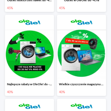
Outlet niskich cen! nawet do -45%
Outlet w OleOle! do -45%
45%
45%
Najlepsze rabaty w OleOle! do -40%
Wielkie czyszczenie magazynu w OleOle! do -40%
40%
40%