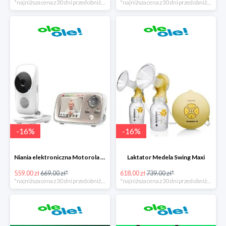
*najniższa cena z 30 dni przed obniżką
*najniższa cena z 30 dni przed obniżką
-
16
%
-
16
%
Niania elektroniczna Motorola MBP 667 Connect
Laktator Medela Swing Maxi
559.00 zł
669.00 zł*
618.00 zł
739.00 zł*
*najniższa cena z 30 dni przed obniżką
*najniższa cena z 30 dni przed obniżką