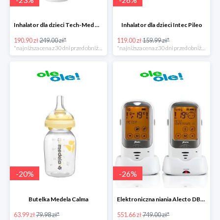
Inhalator dla dzieci Tech-Med Neb Micro Mesh
Inhalator dla dzieci Intec Pileo
190.90 zł
249.00 zł*
119.00 zł
159.99 zł*
*najniższa cena z 30 dni przed obniżką
*najniższa cena z 30 dni przed obniżką
-
20
%
-
26
%
Butelka Medela Calma
Elektroniczna niania Alecto DBX-68
63.99 zł
79.98 zł*
551.66 zł
749.00 zł*