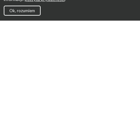
Ok, rozumiem
Strona Główna
Promocje
Sklepy
Wyprawka