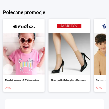
Polecane promocje
Dodatkowe -25% na wiosenne nowości
Skarpetki Marylin - Promocja 4+1
25%
50%