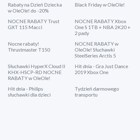
Rabaty na Dzień Dziecka
Black Friday w OleOle!
w OleOle! do -20%
NOCNE RABATY Trust
NOCNE RABATY Xbox
GXT 115 Macci
One S 1TB + NBA 2K20 +
2 pady
Nocne rabaty!
NOCNE RABATY w
Thrustmaster T150
OleOle! Słuchawki
SteelSeries Arctis 5
Słuchawki HyperX Cloud II
Hit dnia - Gra Just Dance
KHX-HSCP-RD NOCNE
2019 Xbox One
RABATY w OleOle!
Hit dnia - Philips
Tydzień darmowego
słuchawki dla dzieci
transportu