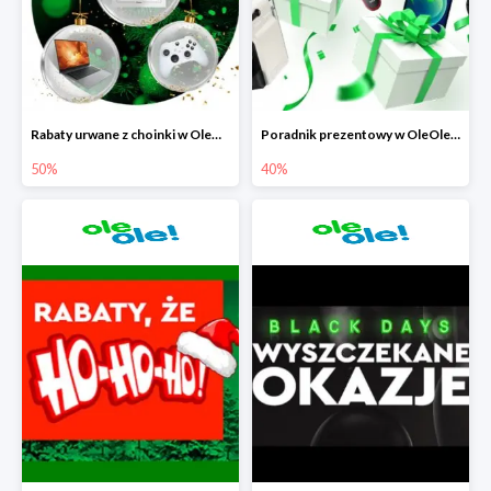
Rabaty urwane z choinki w OleOle! do -50%
Poradnik prezentowy w OleOle! - rabaty do -40%
50%
40%