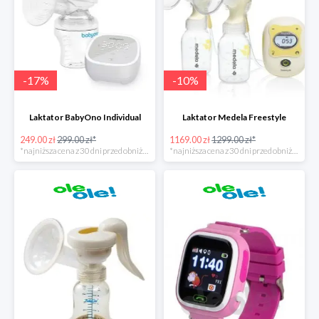
-
17
%
-
10
%
Laktator BabyOno Individual
Laktator Medela Freestyle
249.00 zł
299.00 zł*
1169.00 zł
1299.00 zł*
*najniższa cena z 30 dni przed obniżką
*najniższa cena z 30 dni przed obniżką