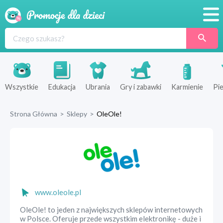
Promocje
Produkty
Sklepy
Wszystkie
Edukacja
Ubrania
Gry i zabawki
Karmienie
Pie
Blog
Strona Główna
>
Sklepy
>
OleOle!
Wyprawka
www.oleole.pl
OleOle! to jeden z największych sklepów internetowych
w Polsce. Oferuje przede wszystkim elektronikę - duże i