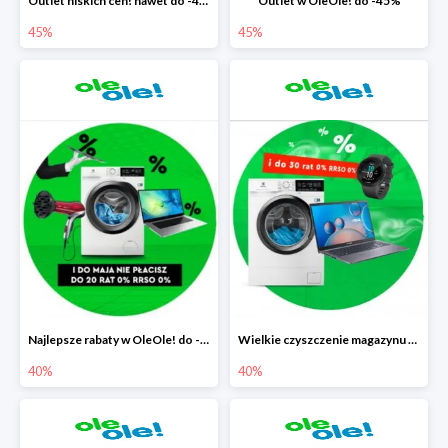
Outlet niskich cen! nawet do -45%
Outlet w OleOle! do -45%
45%
45%
Najlepsze rabaty w OleOle! do -40%
Wielkie czyszczenie magazynu w OleOle! do -40%
40%
40%