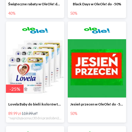
Świąteczne rabaty w OleOle! do -40%
Black Days w OleOle! do -50%
40%
50%
-
25
%
Lovela Baby do bieli i kolorów taniej o 30zł
Jesień przecen w OleOle! do -50%
89.99 zł
119.99 zł*
50%
*najniższa cena z 30 dni przed obniżką