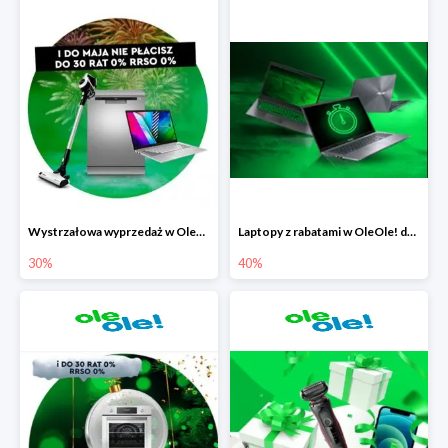
Wystrzałowa wyprzedaż w OleOle!
Laptopy z rabatami w OleOle! do -40%
30%
40%