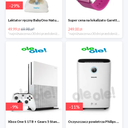
-
29
%
Laktator ręczny BabyOno Naturel
Super cena na lokalizato Garett Kids2
49.99 zł
69.98 zł*
249.00 zł
*najniższa cena z 30 dni przed obniżką
*najniższa cena z 30 dni przed obniżką
-
9
%
-
11
%
Xbox One S 1TB + Gears 5 Standard Edition + kolekcja gier
Oczyszczacz powietrza Philips AC2729/50 Combi 2w1