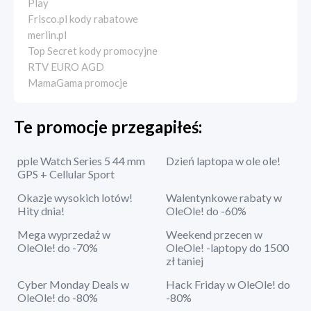
Play
Frisco.pl kody rabatowe
merlin.pl
Top Secret kody promocyjne
RTV EURO AGD
MamaGama promocje
Te promocje przegapiłeś:
pple Watch Series 5 44 mm
Dzień laptopa w ole ole!
GPS + Cellular Sport
Okazje wysokich lotów!
Walentynkowe rabaty w
Hity dnia!
OleOle! do -60%
Mega wyprzedaż w
Weekend przecen w
OleOle! do -70%
OleOle! -laptopy do 1500
zł taniej
Cyber Monday Deals w
Hack Friday w OleOle! do
OleOle! do -80%
-80%