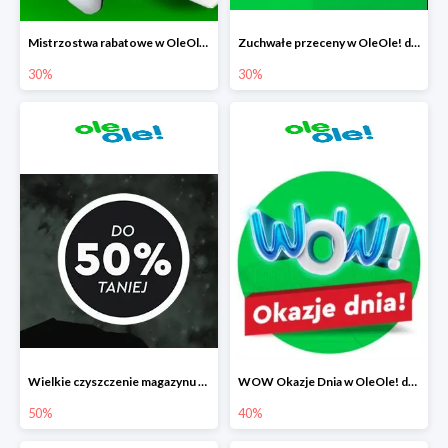
Mistrzostwa rabatowe w OleOle! do -30%
Zuchwałe przeceny w OleOle! do -30%
30%
30%
Wielkie czyszczenie magazynu w OleOle! do -50%
WOW Okazje Dnia w OleOle! do -40%
50%
40%