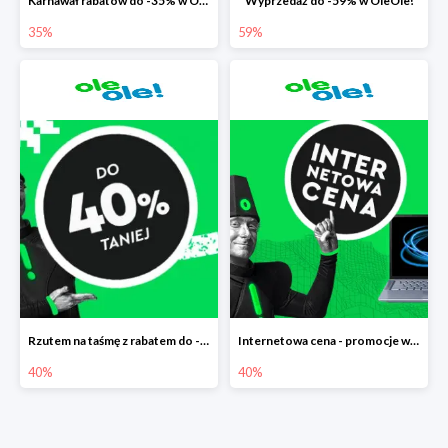
Karnawał rabatów do -35% w OleOle!
Wyprzedaż do -59% w OleOle!
35%
59%
Rzutem na taśmę z rabatem do -40%
Internetowa cena - promocje w Ole Ole! do -40%
40%
40%