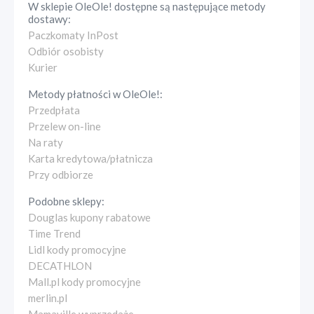
W sklepie
OleOle!
dostępne są następujące metody
dostawy:
Paczkomaty InPost
Odbiór osobisty
Kurier
Metody płatności w
OleOle!
:
Przedpłata
Przelew on-line
Na raty
Karta kredytowa/płatnicza
Przy odbiorze
Podobne sklepy:
Douglas kupony rabatowe
Time Trend
Lidl kody promocyjne
DECATHLON
Mall.pl kody promocyjne
merlin.pl