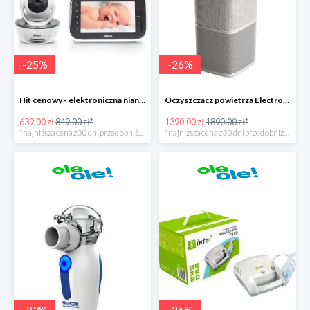
-
25
%
-
26
%
Hit cenowy - elektroniczna niania Alecto DVM-200
Oczyszczacz powietrza Electrolux Pure A9
639.00 zł
849.00 zł*
1390.00 zł
1890.00 zł*
*najniższa cena z 30 dni przed obniżką
*najniższa cena z 30 dni przed obniżką
-
23
%
-
26
%