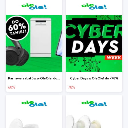
Karnawał rabatów w OleOle! do -60%
Cyber Days w OleOle! do -78%
60%
78%