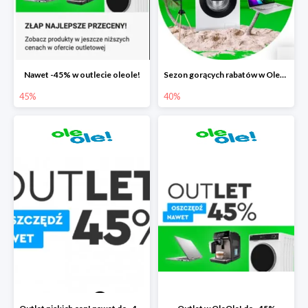
Nawet -45% w outlecie oleole!
Sezon gorących rabatów w OleOle! do -40%
45%
40%