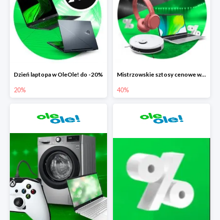
Dzień laptopa w OleOle! do -20%
Mistrzowskie sztosy cenowe w OleOle! do -40%
20%
40%