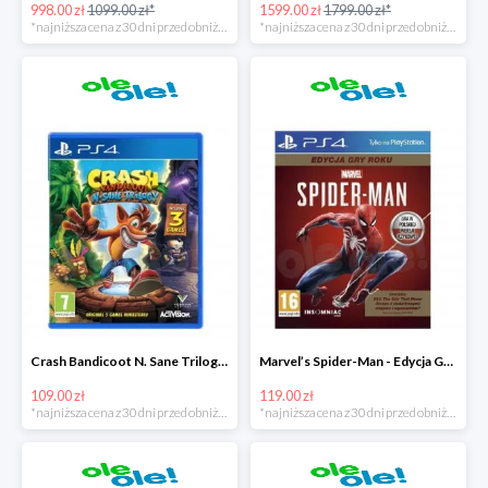
998.00 zł
1099.00 zł*
1599.00 zł
1799.00 zł*
*najniższa cena z 30 dni przed obniżką
*najniższa cena z 30 dni przed obniżką
Crash Bandicoot N. Sane Trilogy PS4 taniej o 40zł
Marvel’s Spider-Man - Edycja GOTY PS4 tanie o 70zł
109.00 zł
119.00 zł
*najniższa cena z 30 dni przed obniżką
*najniższa cena z 30 dni przed obniżką