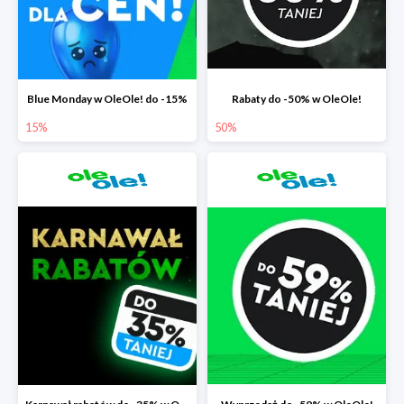
Blue Monday w OleOle! do -15%
Rabaty do -50% w OleOle!
15%
50%