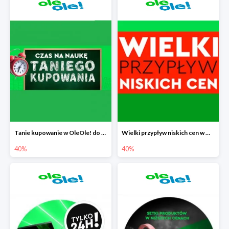
Tanie kupowanie w OleOle! do -40%
Wielki przypływ niskich cen w OleOle! do -40%
40%
40%