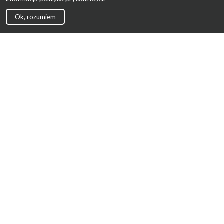
Ok, rozumiem
Strona Główna
Promocje
Sklepy
Wyprawka