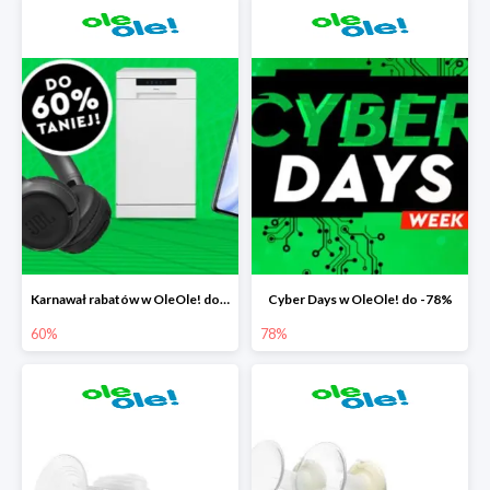
Karnawał rabatów w OleOle! do -60%
Cyber Days w OleOle! do -78%
60%
78%