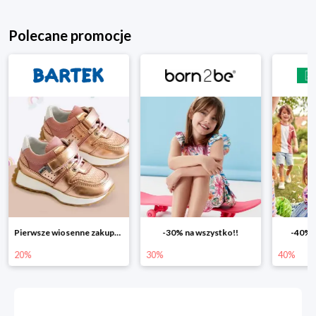
Polecane promocje
-30% na wszystko!!
-40% na drugą sztukę
Wiosenn
30%
40%
25%