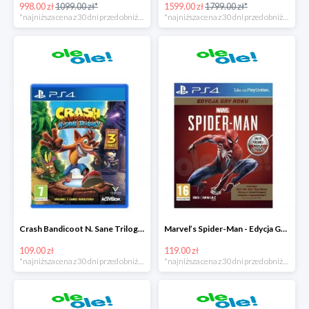
998.00 zł
1099.00 zł*
1599.00 zł
1799.00 zł*
*najniższa cena z 30 dni przed obniżką
*najniższa cena z 30 dni przed obniżką
Crash Bandicoot N. Sane Trilogy PS4 taniej o 40zł
Marvel’s Spider-Man - Edycja GOTY PS4 tanie o 70zł
109.00 zł
119.00 zł
*najniższa cena z 30 dni przed obniżką
*najniższa cena z 30 dni przed obniżką