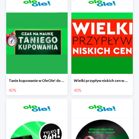
Tanie kupowanie w OleOle! do -40%
Wielki przypływ niskich cen w OleOle! do -40%
40%
40%