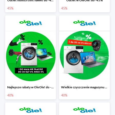
Outlet niskich cen! nawet do -45%
Outlet w OleOle! do -45%
45%
45%
Najlepsze rabaty w OleOle! do -40%
Wielkie czyszczenie magazynu w OleOle! do -40%
40%
40%