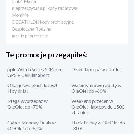
Link4 Mama
nieprzeczytane.pl kody rabatowe
MomMe
DECATHLON kody promocyjne
Bezpieczna Rodzina
merlin.pl promocje
Te promocje przegapiłeś:
pple Watch Series 5 44 mm
Dzień laptopa w ole ole!
GPS + Cellular Sport
Okazje wysokich lotów!
Walentynkowe rabaty w
Hity dnia!
OleOle! do -60%
Mega wyprzedaż w
Weekend przecen w
OleOle! do -70%
OleOle! -laptopy do 1500
zł taniej
Cyber Monday Deals w
Hack Friday w OleOle! do
OleOle! do -80%
-80%