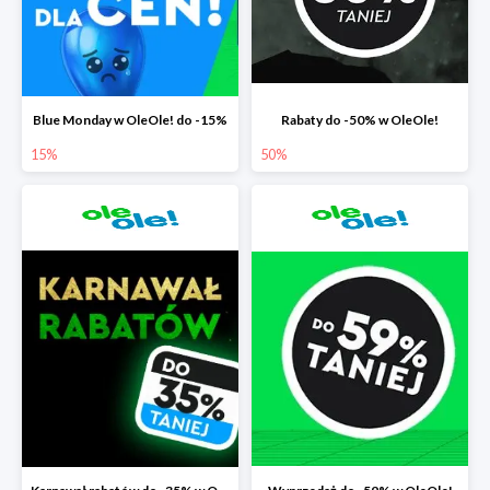
Blue Monday w OleOle! do -15%
Rabaty do -50% w OleOle!
15%
50%