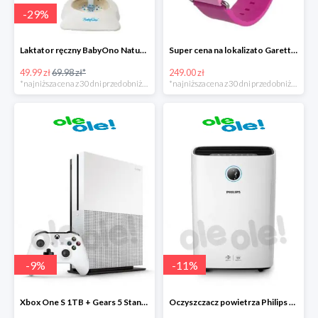
-
29
%
Laktator ręczny BabyOno Naturel
Super cena na lokalizato Garett Kids2
49.99 zł
69.98 zł*
249.00 zł
*najniższa cena z 30 dni przed obniżką
*najniższa cena z 30 dni przed obniżką
-
9
%
-
11
%
Xbox One S 1TB + Gears 5 Standard Edition + kolekcja gier
Oczyszczacz powietrza Philips AC2729/50 Combi 2w1