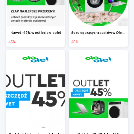
Nawet -45% w outlecie oleole!
Sezon gorących rabatów w OleOle! do -40%
45%
40%