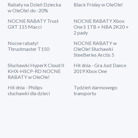
Rabaty na Dzień Dziecka
Black Friday w OleOle!
w OleOle! do -20%
NOCNE RABATY Trust
NOCNE RABATY Xbox
GXT 115 Macci
One S 1TB + NBA 2K20 +
2 pady
Nocne rabaty!
NOCNE RABATY w
Thrustmaster T150
OleOle! Słuchawki
SteelSeries Arctis 5
Słuchawki HyperX Cloud II
Hit dnia - Gra Just Dance
KHX-HSCP-RD NOCNE
2019 Xbox One
RABATY w OleOle!
Hit dnia - Philips
Tydzień darmowego
słuchawki dla dzieci
transportu