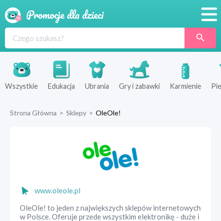
Promocje
Produkty
Sklepy
Wszystkie
Edukacja
Ubrania
Gry i zabawki
Karmienie
Pie
Blog
Strona Główna
>
Sklepy
>
OleOle!
Wyprawka
www.oleole.pl
OleOle! to jeden z największych sklepów internetowych
w Polsce. Oferuje przede wszystkim elektronikę - duże i