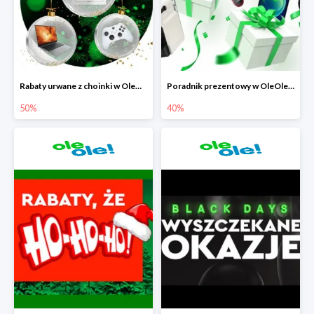
Rabaty urwane z choinki w OleOle! do -50%
Poradnik prezentowy w OleOle! - rabaty do -40%
50%
40%