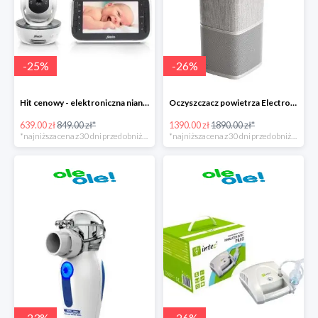
-
25
%
-
26
%
Hit cenowy - elektroniczna niania Alecto DVM-200
Oczyszczacz powietrza Electrolux Pure A9
639.00 zł
849.00 zł*
1390.00 zł
1890.00 zł*
*najniższa cena z 30 dni przed obniżką
*najniższa cena z 30 dni przed obniżką
-
23
%
-
26
%