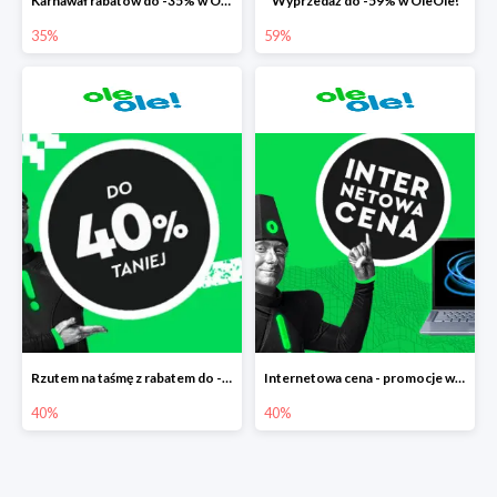
Karnawał rabatów do -35% w OleOle!
Wyprzedaż do -59% w OleOle!
35%
59%
Rzutem na taśmę z rabatem do -40%
Internetowa cena - promocje w Ole Ole! do -40%
40%
40%