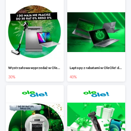
Wystrzałowa wyprzedaż w OleOle!
Laptopy z rabatami w OleOle! do -40%
30%
40%