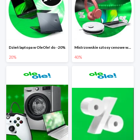
Dzień laptopa w OleOle! do -20%
Mistrzowskie sztosy cenowe w OleOle! do -40%
20%
40%