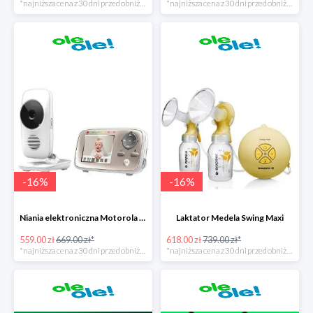
*najniższa cena z 30 dni przed obniżką
*najniższa cena z 30 dni przed obniżką
-
16
%
-
16
%
Niania elektroniczna Motorola MBP 667 Connect
Laktator Medela Swing Maxi
559.00 zł
669.00 zł*
618.00 zł
739.00 zł*
*najniższa cena z 30 dni przed obniżką
*najniższa cena z 30 dni przed obniżką