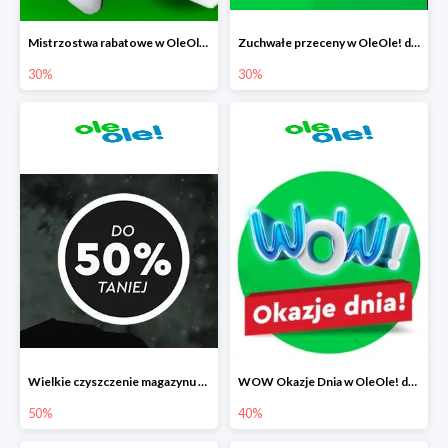
Mistrzostwa rabatowe w OleOle! do -30%
Zuchwałe przeceny w OleOle! do -30%
30%
30%
Wielkie czyszczenie magazynu w OleOle! do -50%
WOW Okazje Dnia w OleOle! do -40%
50%
40%