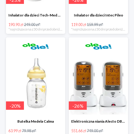
Inhalator dla dzieci Tech-Med Neb Micro Mesh
Inhalator dla dzieci Intec Pileo
190.90 zł
249.00 zł*
119.00 zł
159.99 zł*
*najniższa cena z 30 dni przed obniżką
*najniższa cena z 30 dni przed obniżką
-
20
%
-
26
%
Butelka Medela Calma
Elektroniczna niania Alecto DBX-68
63.99 zł
79.98 zł*
551.66 zł
749.00 zł*