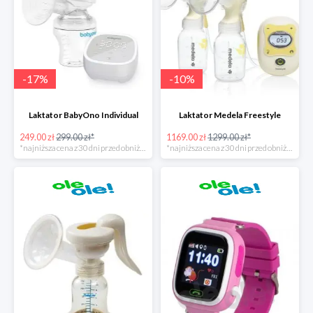
-
17
%
-
10
%
Laktator BabyOno Individual
Laktator Medela Freestyle
249.00 zł
299.00 zł*
1169.00 zł
1299.00 zł*
*najniższa cena z 30 dni przed obniżką
*najniższa cena z 30 dni przed obniżką