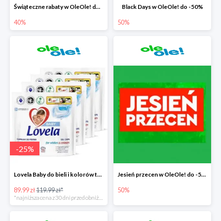
Świąteczne rabaty w OleOle! do -40%
Black Days w OleOle! do -50%
40%
50%
-
25
%
Lovela Baby do bieli i kolorów taniej o 30zł
Jesień przecen w OleOle! do -50%
89.99 zł
119.99 zł*
50%
*najniższa cena z 30 dni przed obniżką