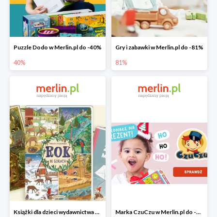
Puzzle Dodo w Merlin.pl do -40%
Gry i zabawki w Merlin.pl do -81%
40%
81%
Książki dla dzieci wydawnictwa Nasza Księgarnia w Merlin.pl do -40%
Marka CzuCzu w Merlin.pl do -40%