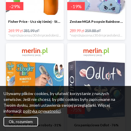
-
29
%
-
19
%
Fisher Price - Ucz się i śmiej - Stolik interaktywny
Zestaw MGA Poopsie Rainbow Surprise Slime Kit -20%
269.99 zł
381.99 zł*
289.99 zł
359.88 zł*
*najniższa cena z 30 dni przed obniżką
*najniższa cena z 30 dni przed obniżką
Używamy plików cookies, by ułatwić korzystanie z naszych
serwisów. Jeśli nie chcesz, by pliki cookies były zapisywane na
Twoim dysku, zmień ustawienia swojej przeglądarki. Więcej
-
30
%
-
75
%
informacji:
polityka prywatności
.
Ok, rozumiem
3DOODLER Zestaw roboty -31%
Gra pamięciowa Odlot -76%