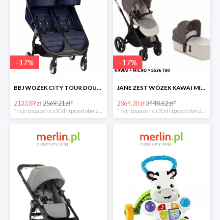
-
17
%
-
17
%
BBJ WOZEK CITY TOUR DOUBLE SEACREST -17%
JANE ZEST WÓZEK KAWAI MICRO -17%
2133.89 zł
2569.21 zł*
2864.30 zł
3448.62 zł*
*najniższa cena z 30 dni przed obniżką
*najniższa cena z 30 dni przed obniżką