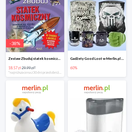
-
38
%
Zestaw Zbuduj statek kosmiczny do -39%
Gadżety Good Loot w Merlin.pl do -60%
18.57 zł
29.99 zł*
60%
*najniższa cena z 30 dni przed obniżką