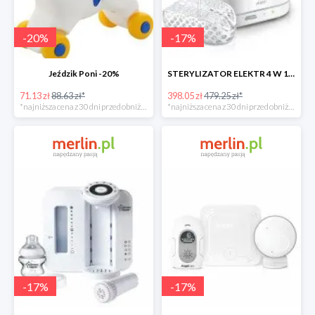
-
20
%
-
17
%
Jeździk Poni -20%
STERYLIZATOR ELEKTR 4 W 1 -17%
71.13 zł
88.63 zł*
398.05 zł
479.25 zł*
*najniższa cena z 30 dni przed obniżką
*najniższa cena z 30 dni przed obniżką
-
17
%
-
17
%