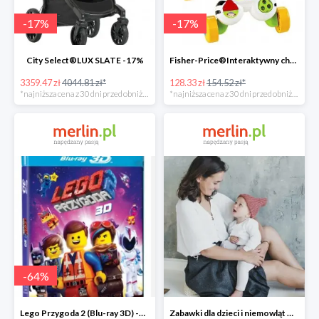
-
17
%
-
17
%
City Select®LUX SLATE -17%
Fisher-Price®Interaktywny chodzik Zebra -17%
3359.47 zł
4044.81 zł*
128.33 zł
154.52 zł*
*najniższa cena z 30 dni przed obniżką
*najniższa cena z 30 dni przed obniżką
-
64
%
Lego Przygoda 2 (Blu-ray 3D) -64%
Zabawki dla dzieci i niemowląt w Merlin.pl do -30%