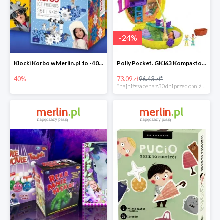
-
24
%
Klocki Korbo w Merlin.pl do -40%
Polly Pocket. GKJ63 Kompaktowa torebka -25%
40%
73.09 zł
96.43 zł*
*najniższa cena z 30 dni przed obniżką