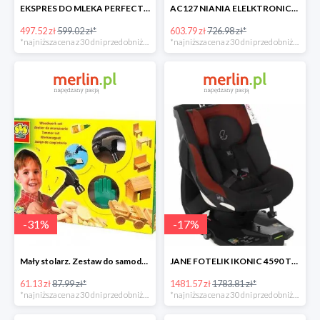
EKSPRES DO MLEKA PERFECT PREP Tommee Tippee -17%
AC127 NIANIA ELELKTRONICZNA Z CZUJNIKIEM RUCHU -17%
497.52 zł
599.02 zł*
603.79 zł
726.98 zł*
*najniższa cena z 30 dni przed obniżką
*najniższa cena z 30 dni przed obniżką
-
31
%
-
17
%
Mały stolarz. Zestaw do samodzielnego wykonania -30%
JANE FOTELIK IKONIC 4590 T77 NOMADS -17%
61.13 zł
87.99 zł*
1481.57 zł
1783.81 zł*
*najniższa cena z 30 dni przed obniżką
*najniższa cena z 30 dni przed obniżką