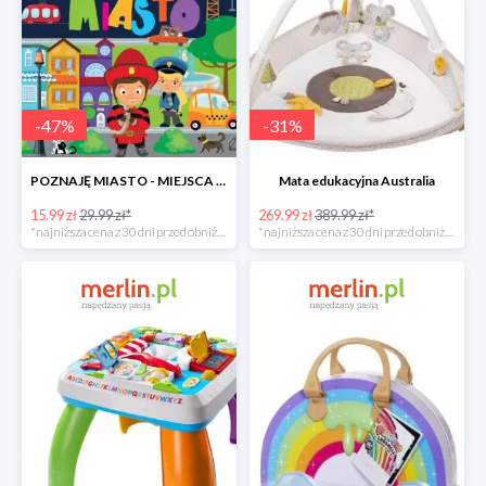
-
47
%
-
31
%
POZNAJĘ MIASTO - MIEJSCA LUDZIE POJAZDY ZWIERZĘTA -47%
Mata edukacyjna Australia
15.99 zł
29.99 zł*
269.99 zł
389.99 zł*
*najniższa cena z 30 dni przed obniżką
*najniższa cena z 30 dni przed obniżką