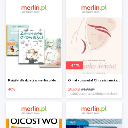
-
41
%
Książki dla dzieci w merlin.pl do -40%
O matko święta! Chrześcijańska mama od A do Z -41%
40%
20.69 zł
34.90 zł*
*najniższa cena z 30 dni przed obniżką