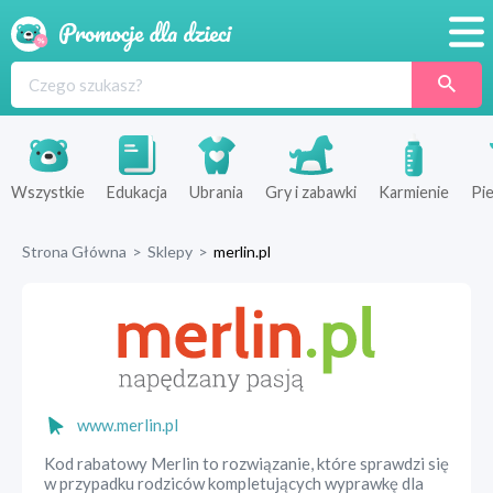
Promocje
Produkty
Sklepy
Wszystkie
Edukacja
Ubrania
Gry i zabawki
Karmienie
Pie
Blog
Strona Główna
>
Sklepy
>
merlin.pl
Wyprawka
www.merlin.pl
Kod rabatowy Merlin to rozwiązanie, które sprawdzi się
w przypadku rodziców kompletujących wyprawkę dla