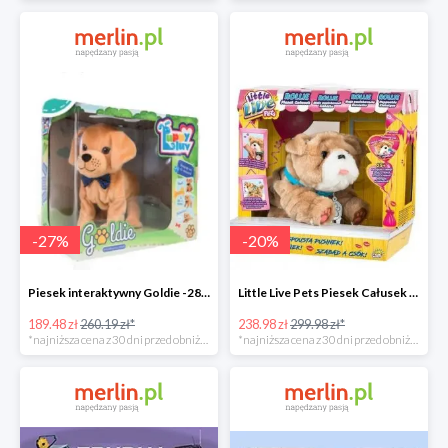
-
27
%
-
20
%
Piesek interaktywny Goldie -28%
Little Live Pets Piesek Całusek Rollie -21%
189.48 zł
260.19 zł*
238.98 zł
299.98 zł*
*najniższa cena z 30 dni przed obniżką
*najniższa cena z 30 dni przed obniżką