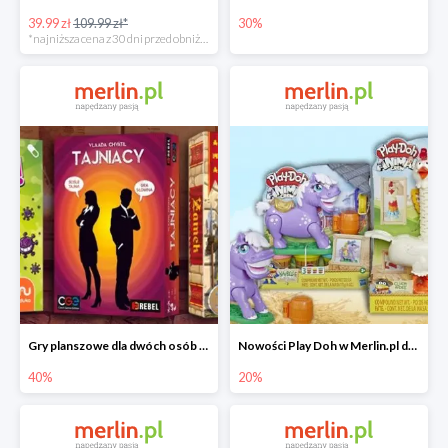
39.99 zł
109.99 zł*
30%
*najniższa cena z 30 dni przed obniżką
Gry planszowe dla dwóch osób w Merlin.pl do -40%
Nowości Play Doh w Merlin.pl do -20%
40%
20%