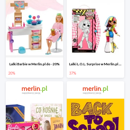
Lalki Barbie w Merlin.pl do -20%
Lalki L.O.L. Surprise w Merlin.pl do -37%
20%
37%