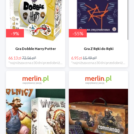
-
9
%
-
55
%
Gra Dobble Harry Potter
Gra Z Ręki do Ręki
66.13 zł
72.56 zł*
6.95 zł
15.49 zł*
*najniższa cena z 30 dni przed obniżką
*najniższa cena z 30 dni przed obniżką