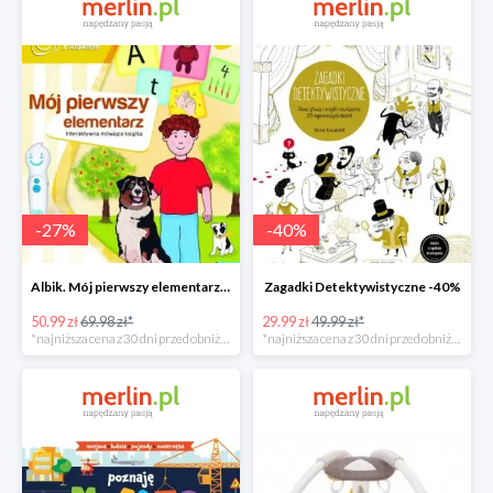
-
27
%
-
40
%
Albik. Mój pierwszy elementarz - książka interaktywna -28%
Zagadki Detektywistyczne -40%
50.99 zł
69.98 zł*
29.99 zł
49.99 zł*
*najniższa cena z 30 dni przed obniżką
*najniższa cena z 30 dni przed obniżką