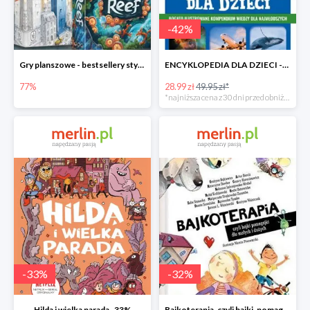
-
42
%
Gry planszowe - bestsellery stycznia do -77%
ENCYKLOPEDIA DLA DZIECI -42%
77%
28.99 zł
49.95 zł*
*najniższa cena z 30 dni przed obniżką
-
33
%
-
32
%
Hilda i wielka parada -33%
Bajkoterapia, czyli bajki-pomagajki dla małych i dużych -32%