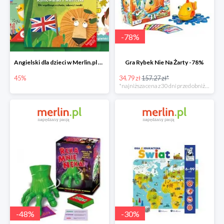
-
78
%
Angielski dla dzieci w Merlin.pl do -45%
Gra Rybek Nie Na Żarty -78%
45%
34.79 zł
157.27 zł*
*najniższa cena z 30 dni przed obniżką
-
48
%
-
30
%