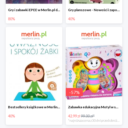
Gry i zabawki EPEE w Merlin.pl do -80%
Gry planszowe - Nowości i zapowiedzi w Merlin.pl do -40%
80%
40%
-
57
%
Bestsellery książkowe w Merlin.pl do -40%
Zabawka edukacyjna Motyl w super cenie
40%
42.99 zł
99.00 zł*
*najniższa cena z 30 dni przed obniżką