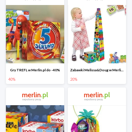
Gry TREFL w Merlin.pl do -40%
Zabawki Melissa&Doug w Merlin.pl do -20%
40%
20%