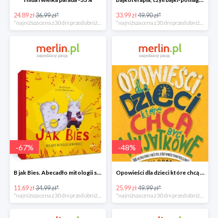
24.89 zł
36.99 zł*
33.99 zł
49.90 zł*
*najniższa cena z 30 dni przed obniżką
*najniższa cena z 30 dni przed obniżką
-
67
%
-
48
%
B jak Bies. Abecadło mitologii słowiańskiej. ABC mitów świata -67%
Opowieści dla dzieci które chcą być wyjątkowe -49%
11.69 zł
34.99 zł*
25.99 zł
49.99 zł*
*najniższa cena z 30 dni przed obniżką
*najniższa cena z 30 dni przed obniżką