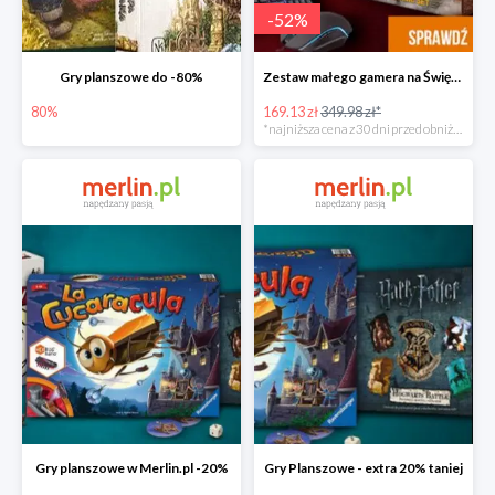
-
52
%
Gry planszowe do -80%
Zestaw małego gamera na Święta w super cenie
80%
169.13 zł
349.98 zł*
*najniższa cena z 30 dni przed obniżką
Gry planszowe w Merlin.pl -20%
Gry Planszowe - extra 20% taniej