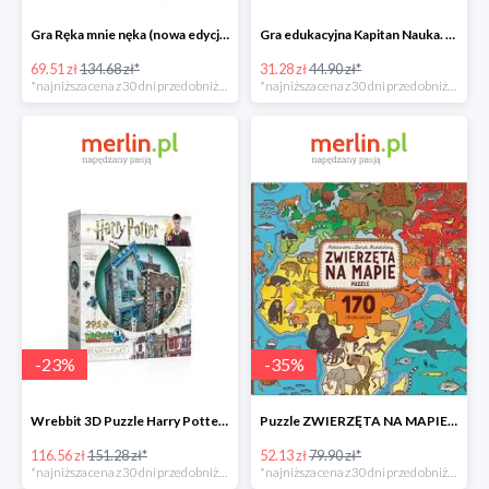
Gra Ręka mnie nęka (nowa edycja) -49%
Gra edukacyjna Kapitan Nauka. Świat -31%
69.51 zł
134.68 zł*
31.28 zł
44.90 zł*
*najniższa cena z 30 dni przed obniżką
*najniższa cena z 30 dni przed obniżką
-
23
%
-
35
%
Wrebbit 3D Puzzle Harry Potter Ollivander's Wand Shop -23%
Puzzle ZWIERZĘTA NA MAPIE -35%
116.56 zł
151.28 zł*
52.13 zł
79.90 zł*
*najniższa cena z 30 dni przed obniżką
*najniższa cena z 30 dni przed obniżką