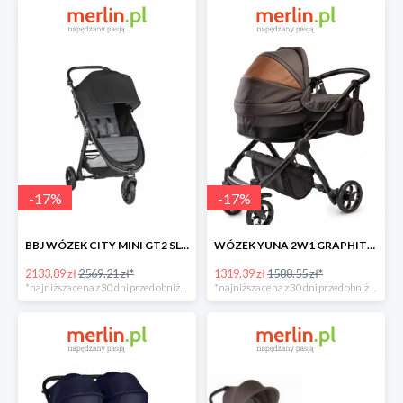
-
17
%
-
17
%
BBJ WÓZEK CITY MINI GT2 SLATE -17%
WÓZEK YUNA 2W1 GRAPHITE -17%
2133.89 zł
2569.21 zł*
1319.39 zł
1588.55 zł*
*najniższa cena z 30 dni przed obniżką
*najniższa cena z 30 dni przed obniżką