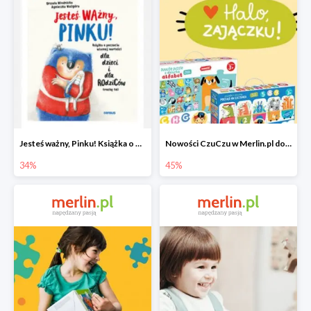
Jesteś ważny, Pinku! Książka o poczuciu własnej wartości
Nowości CzuCzu w Merlin.pl do -45%
34%
45%