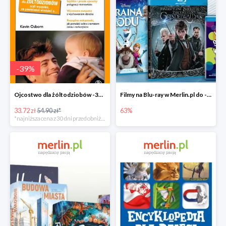
-
39
%
Ojcostwo dla żóltodziobów -39%
Filmy na Blu-ray w Merlin.pl do -63%
33.72 zł
54.90 zł*
63%
*najniższa cena z 30 dni przed obniżką