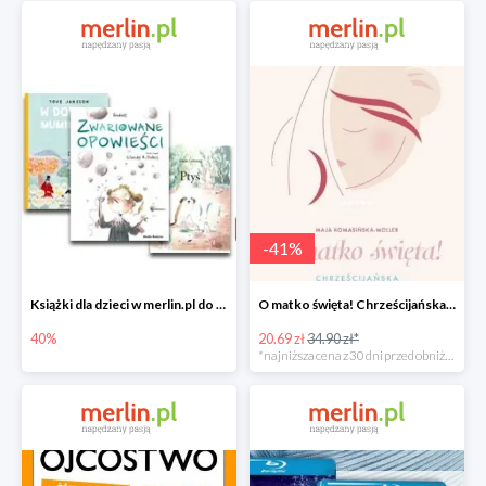
-
41
%
Książki dla dzieci w merlin.pl do -40%
O matko święta! Chrześcijańska mama od A do Z -41%
40%
20.69 zł
34.90 zł*
*najniższa cena z 30 dni przed obniżką