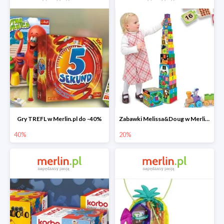
Gry TREFL w Merlin.pl do -40%
Zabawki Melissa&Doug w Merlin.pl do -20%
40%
20%