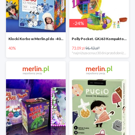
-
24
%
Klocki Korbo w Merlin.pl do -40%
Polly Pocket. GKJ63 Kompaktowa torebka -25%
40%
73.09 zł
96.43 zł*
*najniższa cena z 30 dni przed obniżką