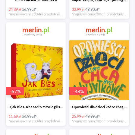
24.89 zł
36.99 zł*
33.99 zł
49.90 zł*
*najniższa cena z 30 dni przed obniżką
*najniższa cena z 30 dni przed obniżką
-
67
%
-
48
%
B jak Bies. Abecadło mitologii słowiańskiej. ABC mitów świata -67%
Opowieści dla dzieci które chcą być wyjątkowe -49%
11.69 zł
34.99 zł*
25.99 zł
49.99 zł*
*najniższa cena z 30 dni przed obniżką
*najniższa cena z 30 dni przed obniżką