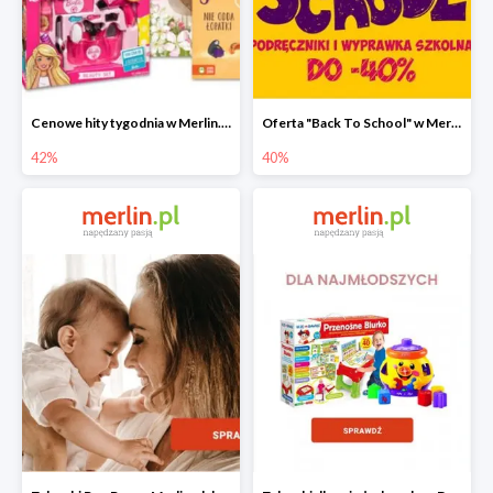
Cenowe hity tygodnia w Merlin.pl do -42%
Oferta "Back To School" w Merlin.pl do -40%
42%
40%