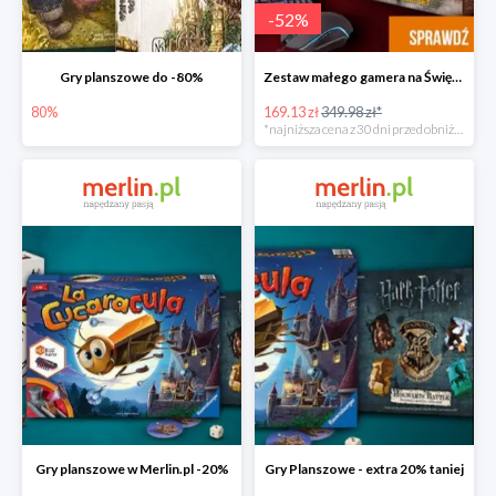
-
52
%
Gry planszowe do -80%
Zestaw małego gamera na Święta w super cenie
80%
169.13 zł
349.98 zł*
*najniższa cena z 30 dni przed obniżką
Gry planszowe w Merlin.pl -20%
Gry Planszowe - extra 20% taniej