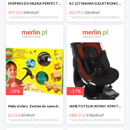
EKSPRES DO MLEKA PERFECT PREP Tommee Tippee -17%
AC127 NIANIA ELELKTRONICZNA Z CZUJNIKIEM RUCHU -17%
497.52 zł
599.02 zł*
603.79 zł
726.98 zł*
*najniższa cena z 30 dni przed obniżką
*najniższa cena z 30 dni przed obniżką
-
31
%
-
17
%
Mały stolarz. Zestaw do samodzielnego wykonania -30%
JANE FOTELIK IKONIC 4590 T77 NOMADS -17%
61.13 zł
87.99 zł*
1481.57 zł
1783.81 zł*
*najniższa cena z 30 dni przed obniżką
*najniższa cena z 30 dni przed obniżką