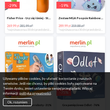
-
29
%
-
19
%
Fisher Price - Ucz się i śmiej - Stolik interaktywny
Zestaw MGA Poopsie Rainbow Surprise Slime Kit -20%
269.99 zł
381.99 zł*
289.99 zł
359.88 zł*
*najniższa cena z 30 dni przed obniżką
*najniższa cena z 30 dni przed obniżką
Używamy plików cookies, by ułatwić korzystanie z naszych
serwisów. Jeśli nie chcesz, by pliki cookies były zapisywane na
Twoim dysku, zmień ustawienia swojej przeglądarki. Więcej
-
30
%
-
75
%
informacji:
polityka prywatności
.
Ok, rozumiem
3DOODLER Zestaw roboty -31%
Gra pamięciowa Odlot -76%