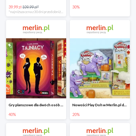
39.99 zł
109.99 zł*
30%
*najniższa cena z 30 dni przed obniżką
Gry planszowe dla dwóch osób w Merlin.pl do -40%
Nowości Play Doh w Merlin.pl do -20%
40%
20%