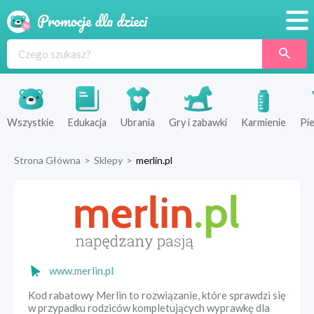
Promocje
Produkty
Sklepy
Wszystkie
Edukacja
Ubrania
Gry i zabawki
Karmienie
Pie
Blog
Strona Główna
>
Sklepy
>
merlin.pl
Wyprawka
www.merlin.pl
Kod rabatowy Merlin to rozwiązanie, które sprawdzi się
w przypadku rodziców kompletujących wyprawkę dla