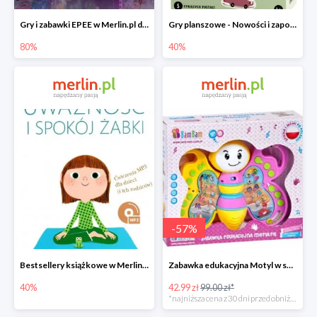
Gry i zabawki EPEE w Merlin.pl do -80%
Gry planszowe - Nowości i zapowiedzi w Merlin.pl do -40%
80%
40%
-
57
%
Bestsellery książkowe w Merlin.pl do -40%
Zabawka edukacyjna Motyl w super cenie
40%
42.99 zł
99.00 zł*
*najniższa cena z 30 dni przed obniżką