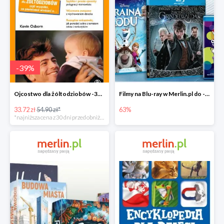
-
39
%
Ojcostwo dla żóltodziobów -39%
Filmy na Blu-ray w Merlin.pl do -63%
33.72 zł
54.90 zł*
63%
*najniższa cena z 30 dni przed obniżką