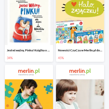
Jesteś ważny, Pinku! Książka o poczuciu własnej wartości
Nowości CzuCzu w Merlin.pl do -45%
34%
45%