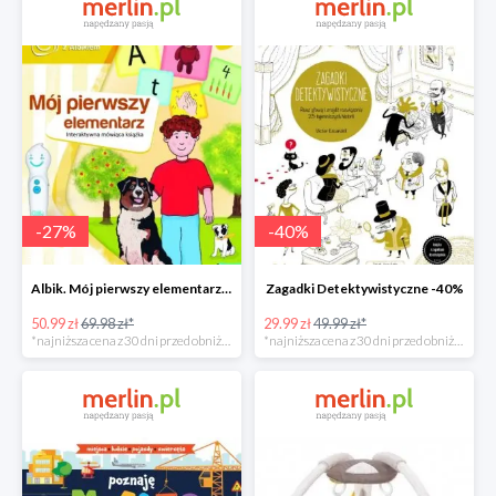
-
27
%
-
40
%
Albik. Mój pierwszy elementarz - książka interaktywna -28%
Zagadki Detektywistyczne -40%
50.99 zł
69.98 zł*
29.99 zł
49.99 zł*
*najniższa cena z 30 dni przed obniżką
*najniższa cena z 30 dni przed obniżką