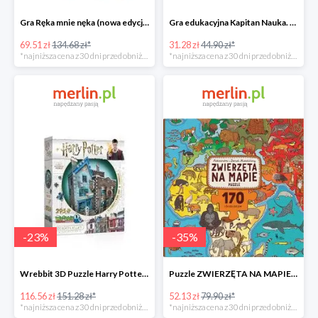
Gra Ręka mnie nęka (nowa edycja) -49%
Gra edukacyjna Kapitan Nauka. Świat -31%
69.51 zł
134.68 zł*
31.28 zł
44.90 zł*
*najniższa cena z 30 dni przed obniżką
*najniższa cena z 30 dni przed obniżką
-
23
%
-
35
%
Wrebbit 3D Puzzle Harry Potter Ollivander's Wand Shop -23%
Puzzle ZWIERZĘTA NA MAPIE -35%
116.56 zł
151.28 zł*
52.13 zł
79.90 zł*
*najniższa cena z 30 dni przed obniżką
*najniższa cena z 30 dni przed obniżką