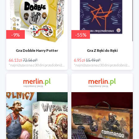
-
9
%
-
55
%
Gra Dobble Harry Potter
Gra Z Ręki do Ręki
66.13 zł
72.56 zł*
6.95 zł
15.49 zł*
*najniższa cena z 30 dni przed obniżką
*najniższa cena z 30 dni przed obniżką