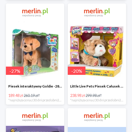
-
27
%
-
20
%
Piesek interaktywny Goldie -28%
Little Live Pets Piesek Całusek Rollie -21%
189.48 zł
260.19 zł*
238.98 zł
299.98 zł*
*najniższa cena z 30 dni przed obniżką
*najniższa cena z 30 dni przed obniżką