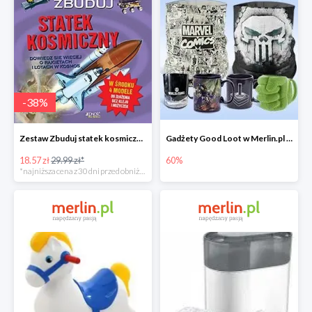
-
38
%
Zestaw Zbuduj statek kosmiczny do -39%
Gadżety Good Loot w Merlin.pl do -60%
18.57 zł
29.99 zł*
60%
*najniższa cena z 30 dni przed obniżką