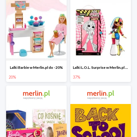
Lalki Barbie w Merlin.pl do -20%
Lalki L.O.L. Surprise w Merlin.pl do -37%
20%
37%