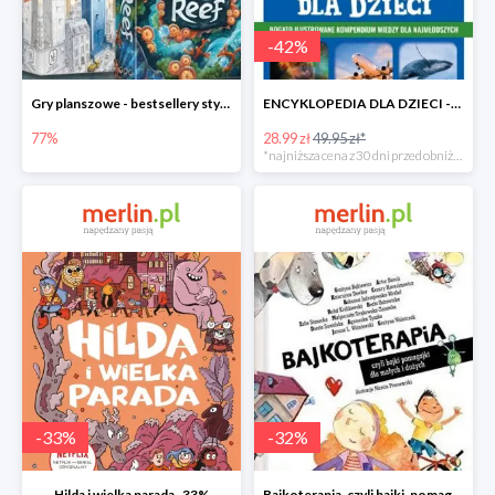
-
42
%
Gry planszowe - bestsellery stycznia do -77%
ENCYKLOPEDIA DLA DZIECI -42%
77%
28.99 zł
49.95 zł*
*najniższa cena z 30 dni przed obniżką
-
33
%
-
32
%
Hilda i wielka parada -33%
Bajkoterapia, czyli bajki-pomagajki dla małych i dużych -32%