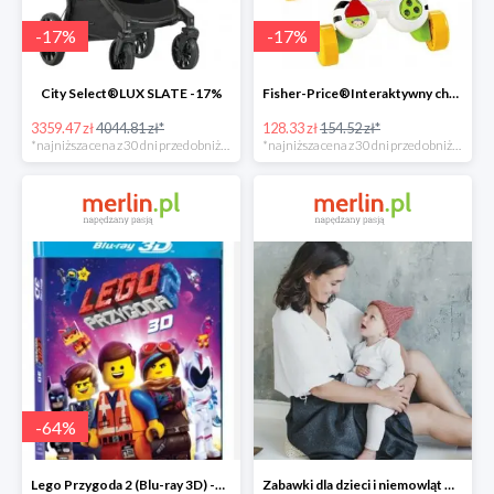
-
17
%
-
17
%
City Select®LUX SLATE -17%
Fisher-Price®Interaktywny chodzik Zebra -17%
3359.47 zł
4044.81 zł*
128.33 zł
154.52 zł*
*najniższa cena z 30 dni przed obniżką
*najniższa cena z 30 dni przed obniżką
-
64
%
Lego Przygoda 2 (Blu-ray 3D) -64%
Zabawki dla dzieci i niemowląt w Merlin.pl do -30%