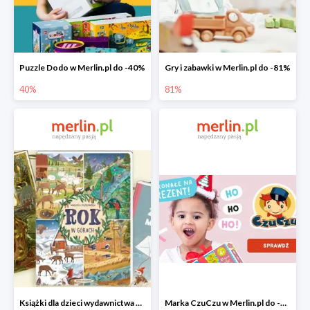
Puzzle Dodo w Merlin.pl do -40%
Gry i zabawki w Merlin.pl do -81%
40%
81%
Książki dla dzieci wydawnictwa Nasza Księgarnia w Merlin.pl do -40%
Marka CzuCzu w Merlin.pl do -40%