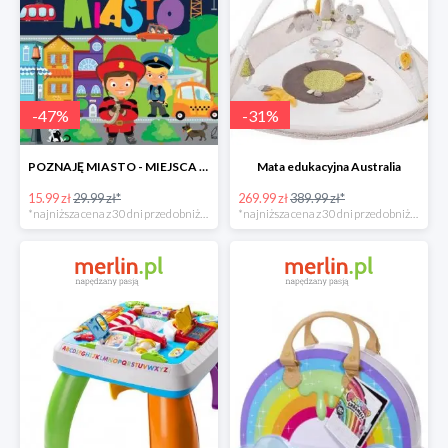
-
47
%
-
31
%
POZNAJĘ MIASTO - MIEJSCA LUDZIE POJAZDY ZWIERZĘTA -47%
Mata edukacyjna Australia
15.99 zł
29.99 zł*
269.99 zł
389.99 zł*
*najniższa cena z 30 dni przed obniżką
*najniższa cena z 30 dni przed obniżką