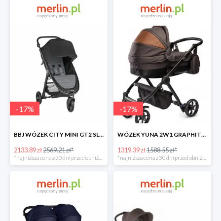
-
17
%
-
17
%
BBJ WÓZEK CITY MINI GT2 SLATE -17%
WÓZEK YUNA 2W1 GRAPHITE -17%
2133.89 zł
2569.21 zł*
1319.39 zł
1588.55 zł*
*najniższa cena z 30 dni przed obniżką
*najniższa cena z 30 dni przed obniżką