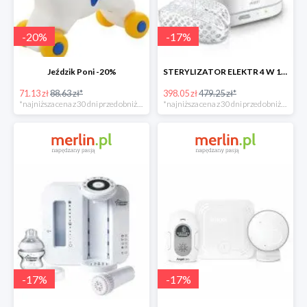
-
20
%
-
17
%
Jeździk Poni -20%
STERYLIZATOR ELEKTR 4 W 1 -17%
71.13 zł
88.63 zł*
398.05 zł
479.25 zł*
*najniższa cena z 30 dni przed obniżką
*najniższa cena z 30 dni przed obniżką
-
17
%
-
17
%