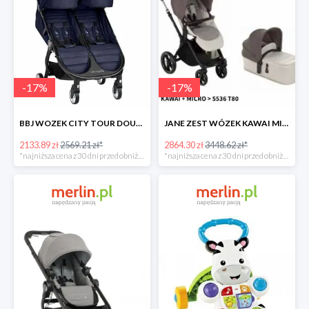
-
17
%
-
17
%
BBJ WOZEK CITY TOUR DOUBLE SEACREST -17%
JANE ZEST WÓZEK KAWAI MICRO -17%
2133.89 zł
2569.21 zł*
2864.30 zł
3448.62 zł*
*najniższa cena z 30 dni przed obniżką
*najniższa cena z 30 dni przed obniżką