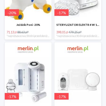
-
20
%
-
17
%
Jeździk Poni -20%
STERYLIZATOR ELEKTR 4 W 1 -17%
71.13 zł
88.63 zł*
398.05 zł
479.25 zł*
*najniższa cena z 30 dni przed obniżką
*najniższa cena z 30 dni przed obniżką
-
17
%
-
17
%