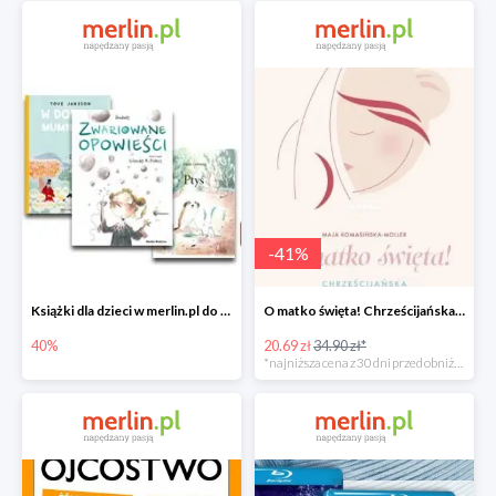
-
41
%
Książki dla dzieci w merlin.pl do -40%
O matko święta! Chrześcijańska mama od A do Z -41%
40%
20.69 zł
34.90 zł*
*najniższa cena z 30 dni przed obniżką