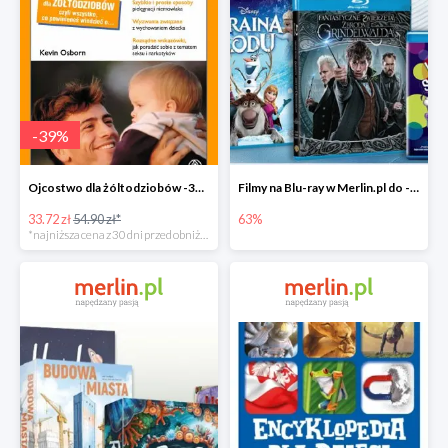
-
39
%
Ojcostwo dla żóltodziobów -39%
Filmy na Blu-ray w Merlin.pl do -63%
33.72 zł
54.90 zł*
63%
*najniższa cena z 30 dni przed obniżką