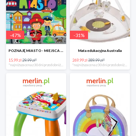
-
47
%
-
31
%
POZNAJĘ MIASTO - MIEJSCA LUDZIE POJAZDY ZWIERZĘTA -47%
Mata edukacyjna Australia
15.99 zł
29.99 zł*
269.99 zł
389.99 zł*
*najniższa cena z 30 dni przed obniżką
*najniższa cena z 30 dni przed obniżką