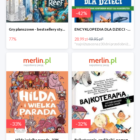
-
42
%
Gry planszowe - bestsellery stycznia do -77%
ENCYKLOPEDIA DLA DZIECI -42%
77%
28.99 zł
49.95 zł*
*najniższa cena z 30 dni przed obniżką
-
33
%
-
32
%
Hilda i wielka parada -33%
Bajkoterapia, czyli bajki-pomagajki dla małych i dużych -32%