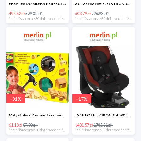
EKSPRES DO MLEKA PERFECT PREP Tommee Tippee -17%
AC127 NIANIA ELELKTRONICZNA Z CZUJNIKIEM RUCHU -17%
497.52 zł
599.02 zł*
603.79 zł
726.98 zł*
*najniższa cena z 30 dni przed obniżką
*najniższa cena z 30 dni przed obniżką
-
31
%
-
17
%
Mały stolarz. Zestaw do samodzielnego wykonania -30%
JANE FOTELIK IKONIC 4590 T77 NOMADS -17%
61.13 zł
87.99 zł*
1481.57 zł
1783.81 zł*
*najniższa cena z 30 dni przed obniżką
*najniższa cena z 30 dni przed obniżką