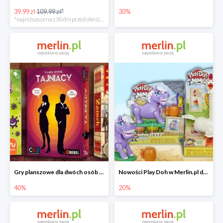
39.99 zł
109.99 zł*
30%
*najniższa cena z 30 dni przed obniżką
Gry planszowe dla dwóch osób w Merlin.pl do -40%
Nowości Play Doh w Merlin.pl do -20%
40%
20%