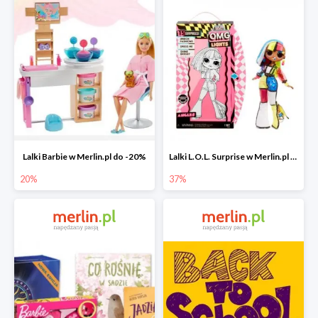
Lalki Barbie w Merlin.pl do -20%
Lalki L.O.L. Surprise w Merlin.pl do -37%
20%
37%