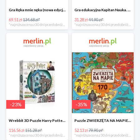
Gra Ręka mnie nęka (nowa edycja) -49%
Gra edukacyjna Kapitan Nauka. Świat -31%
69.51 zł
134.68 zł*
31.28 zł
44.90 zł*
*najniższa cena z 30 dni przed obniżką
*najniższa cena z 30 dni przed obniżką
-
23
%
-
35
%
Wrebbit 3D Puzzle Harry Potter Ollivander's Wand Shop -23%
Puzzle ZWIERZĘTA NA MAPIE -35%
116.56 zł
151.28 zł*
52.13 zł
79.90 zł*
*najniższa cena z 30 dni przed obniżką
*najniższa cena z 30 dni przed obniżką