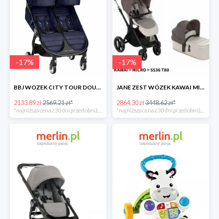
-
17
%
-
17
%
BBJ WOZEK CITY TOUR DOUBLE SEACREST -17%
JANE ZEST WÓZEK KAWAI MICRO -17%
2133.89 zł
2569.21 zł*
2864.30 zł
3448.62 zł*
*najniższa cena z 30 dni przed obniżką
*najniższa cena z 30 dni przed obniżką