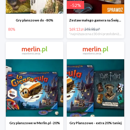
-
52
%
Gry planszowe do -80%
Zestaw małego gamera na Święta w super cenie
80%
169.13 zł
349.98 zł*
*najniższa cena z 30 dni przed obniżką
Gry planszowe w Merlin.pl -20%
Gry Planszowe - extra 20% taniej