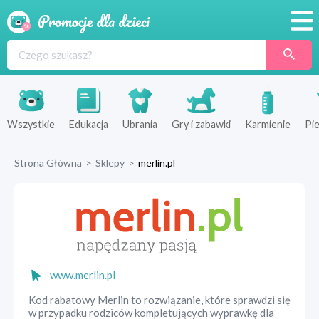
Promocje
Produkty
Sklepy
Wszystkie
Edukacja
Ubrania
Gry i zabawki
Karmienie
Pie
Blog
Strona Główna
>
Sklepy
>
merlin.pl
Wyprawka
www.merlin.pl
Kod rabatowy Merlin to rozwiązanie, które sprawdzi się
w przypadku rodziców kompletujących wyprawkę dla