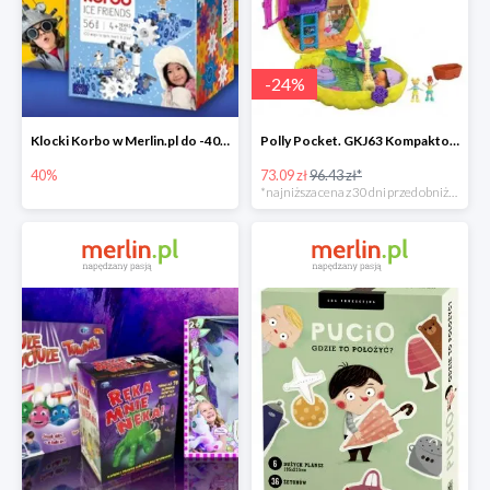
-
24
%
Klocki Korbo w Merlin.pl do -40%
Polly Pocket. GKJ63 Kompaktowa torebka -25%
40%
73.09 zł
96.43 zł*
*najniższa cena z 30 dni przed obniżką