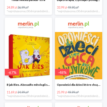
24.89 zł
36.99 zł*
33.99 zł
49.90 zł*
*najniższa cena z 30 dni przed obniżką
*najniższa cena z 30 dni przed obniżką
-
67
%
-
48
%
B jak Bies. Abecadło mitologii słowiańskiej. ABC mitów świata -67%
Opowieści dla dzieci które chcą być wyjątkowe -49%
11.69 zł
34.99 zł*
25.99 zł
49.99 zł*
*najniższa cena z 30 dni przed obniżką
*najniższa cena z 30 dni przed obniżką