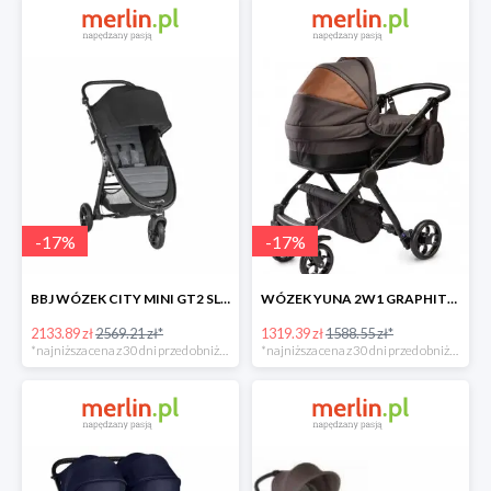
-
17
%
-
17
%
BBJ WÓZEK CITY MINI GT2 SLATE -17%
WÓZEK YUNA 2W1 GRAPHITE -17%
2133.89 zł
2569.21 zł*
1319.39 zł
1588.55 zł*
*najniższa cena z 30 dni przed obniżką
*najniższa cena z 30 dni przed obniżką