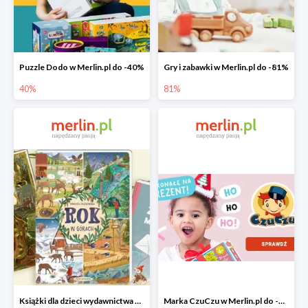
Puzzle Dodo w Merlin.pl do -40%
Gry i zabawki w Merlin.pl do -81%
40%
81%
Książki dla dzieci wydawnictwa Nasza Księgarnia w Merlin.pl do -40%
Marka CzuCzu w Merlin.pl do -40%