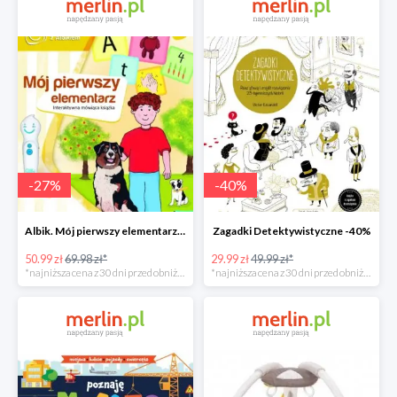
-
27
%
-
40
%
Albik. Mój pierwszy elementarz - książka interaktywna -28%
Zagadki Detektywistyczne -40%
50.99 zł
69.98 zł*
29.99 zł
49.99 zł*
*najniższa cena z 30 dni przed obniżką
*najniższa cena z 30 dni przed obniżką