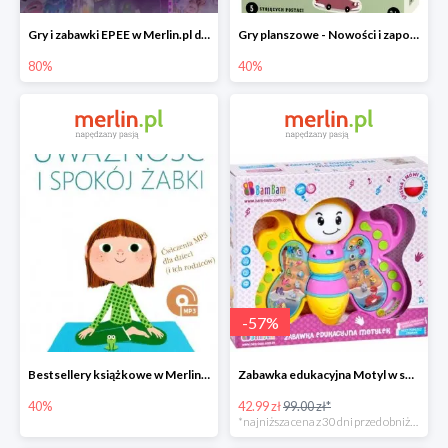
Gry i zabawki EPEE w Merlin.pl do -80%
Gry planszowe - Nowości i zapowiedzi w Merlin.pl do -40%
80%
40%
-
57
%
Bestsellery książkowe w Merlin.pl do -40%
Zabawka edukacyjna Motyl w super cenie
40%
42.99 zł
99.00 zł*
*najniższa cena z 30 dni przed obniżką