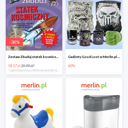
-
38
%
Zestaw Zbuduj statek kosmiczny do -39%
Gadżety Good Loot w Merlin.pl do -60%
18.57 zł
29.99 zł*
60%
*najniższa cena z 30 dni przed obniżką