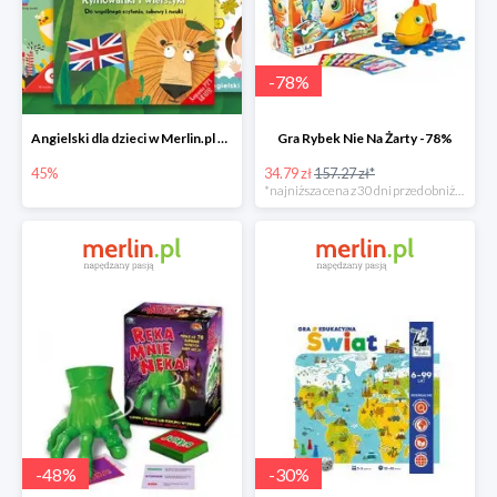
-
78
%
Angielski dla dzieci w Merlin.pl do -45%
Gra Rybek Nie Na Żarty -78%
45%
34.79 zł
157.27 zł*
*najniższa cena z 30 dni przed obniżką
-
48
%
-
30
%