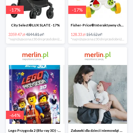
-
17
%
-
17
%
City Select®LUX SLATE -17%
Fisher-Price®Interaktywny chodzik Zebra -17%
3359.47 zł
4044.81 zł*
128.33 zł
154.52 zł*
*najniższa cena z 30 dni przed obniżką
*najniższa cena z 30 dni przed obniżką
-
64
%
Lego Przygoda 2 (Blu-ray 3D) -64%
Zabawki dla dzieci i niemowląt w Merlin.pl do -30%