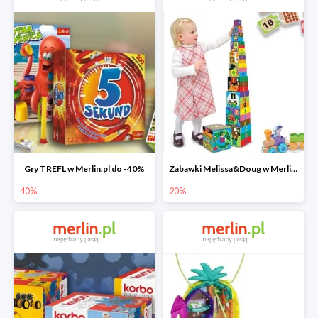
Gry TREFL w Merlin.pl do -40%
Zabawki Melissa&Doug w Merlin.pl do -20%
40%
20%