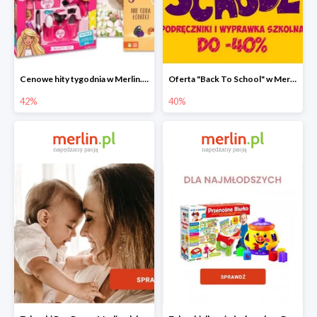
Cenowe hity tygodnia w Merlin.pl do -42%
Oferta "Back To School" w Merlin.pl do -40%
42%
40%