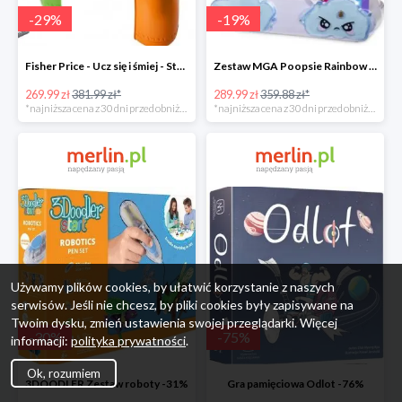
-
29
%
-
19
%
Fisher Price - Ucz się i śmiej - Stolik interaktywny
Zestaw MGA Poopsie Rainbow Surprise Slime Kit -20%
269.99 zł
381.99 zł*
289.99 zł
359.88 zł*
*najniższa cena z 30 dni przed obniżką
*najniższa cena z 30 dni przed obniżką
Używamy plików cookies, by ułatwić korzystanie z naszych
serwisów. Jeśli nie chcesz, by pliki cookies były zapisywane na
Twoim dysku, zmień ustawienia swojej przeglądarki. Więcej
-
30
%
-
75
%
informacji:
polityka prywatności
.
Ok, rozumiem
3DOODLER Zestaw roboty -31%
Gra pamięciowa Odlot -76%