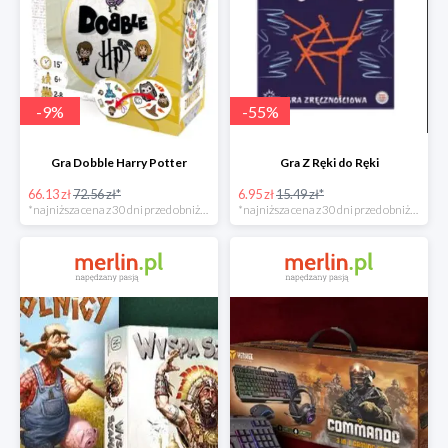
-
9
%
-
55
%
Gra Dobble Harry Potter
Gra Z Ręki do Ręki
66.13 zł
72.56 zł*
6.95 zł
15.49 zł*
*najniższa cena z 30 dni przed obniżką
*najniższa cena z 30 dni przed obniżką