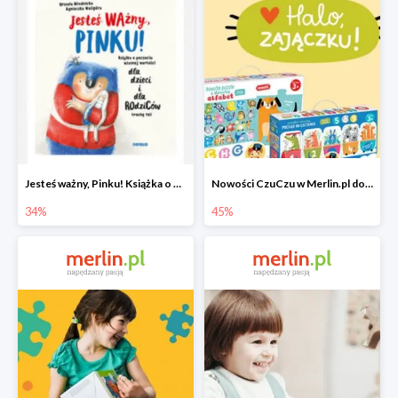
Jesteś ważny, Pinku! Książka o poczuciu własnej wartości
Nowości CzuCzu w Merlin.pl do -45%
34%
45%