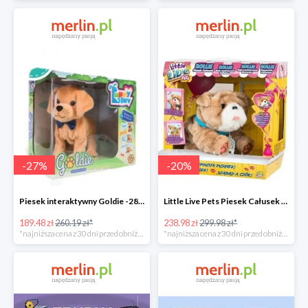
-
27
%
-
20
%
Piesek interaktywny Goldie -28%
Little Live Pets Piesek Całusek Rollie -21%
189.48 zł
260.19 zł*
238.98 zł
299.98 zł*
*najniższa cena z 30 dni przed obniżką
*najniższa cena z 30 dni przed obniżką