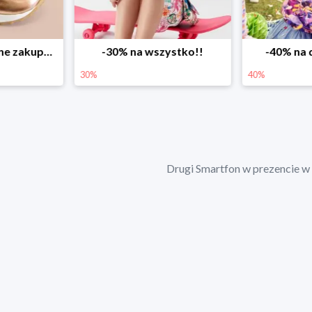
ystko!!
-40% na drugą sztukę
Wiosenne 
40%
25%
Drugi Smartfon w prezencie w