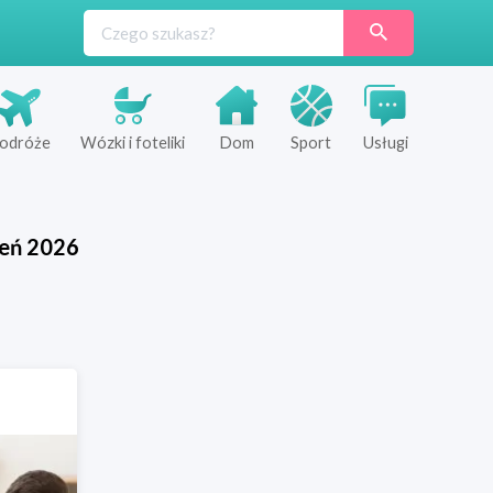
odróże
Wózki i foteliki
Dom
Sport
Usługi
ień
2026