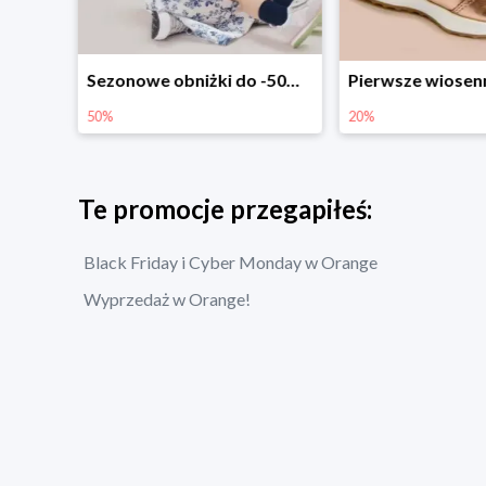
Sezonowe obniżki do -50% w Zalando
Pierwsze wiosenne zakupy -20%
-30% na wsz
20%
30%
Te promocje przegapiłeś:
Black Friday i Cyber Monday w Orange
Wyprzedaż w Orange!