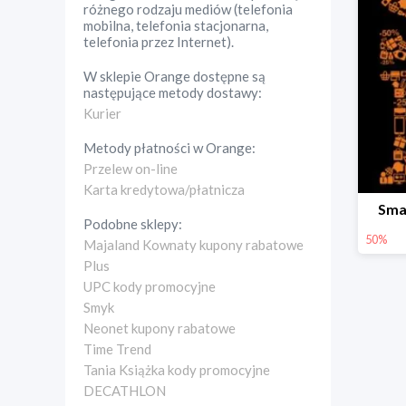
różnego rodzaju mediów (telefonia
mobilna, telefonia stacjonarna,
telefonia przez Internet).
W sklepie
Orange
dostępne są
następujące metody dostawy:
Kurier
Metody płatności w
Orange
:
Przelew on-line
Karta kredytowa/płatnicza
Sma
Podobne sklepy:
50%
Majaland Kownaty kupony rabatowe
Plus
UPC kody promocyjne
Smyk
Neonet kupony rabatowe
Time Trend
Tania Książka kody promocyjne
DECATHLON