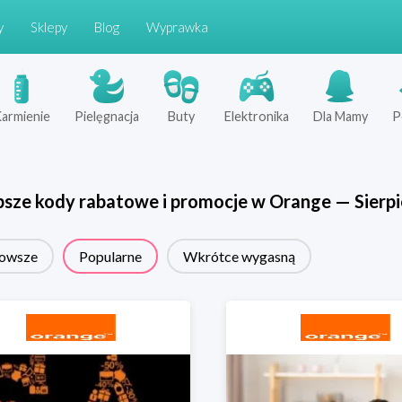
y
Sklepy
Blog
Wyprawka
armienie
Pielęgnacja
Buty
Elektronika
Dla Mamy
P
psze kody rabatowe i promocje w
Orange
—
Sierp
owsze
Popularne
Wkrótce wygasną