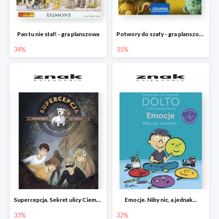
Pan tu nie stał! - gra planszowa
Potwory do szafy - gra planszowa
34%
35%
Supercepcja. Sekret ulicy Ciemnej
Emocje. Niby nic, a jednak...
33%
32%