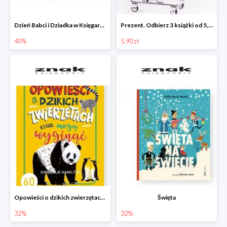
Dzień Babci i Dziadka w Księgarni Znak do -40%
Prezent. Odbierz 3 książki od 5,90zł
40%
5.90 zł
Opowieści o dzikich zwierzętach, które mogą wyginąć.
Święta
32%
32%