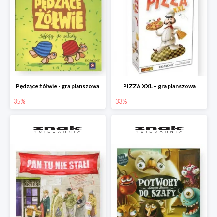
Pędzące żółwie - gra planszowa
PIZZA XXL – gra planszowa
35%
33%