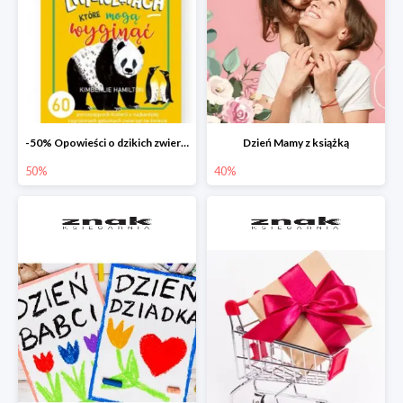
-50% Opowieści o dzikich zwierzętach
Dzień Mamy z książką
50%
40%