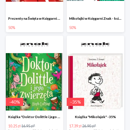
Prezenty na Święta w Księgarni Znak -50%
Mikołajki w Księgarni Znak - książki dla dzieci i młodzieży do -50%
50%
50%
-
40
%
-
35
%
Książka "Doktor Dolittle i jego zwierzęta" -40%
Książka "Mikołajek" -35%
10.25 zł
16.95 zł*
17.39 zł
26.90 zł*