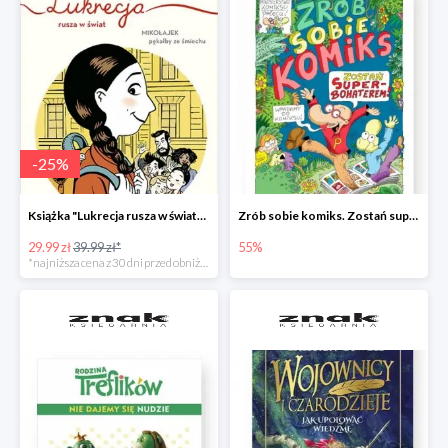
-
25
%
Książka "Lukrecja rusza w świat" -25%
Zrób sobie komiks. Zostań superbohaterem
29.99 zł
39.99 zł*
55%
*najniższa cena z 30 dni przed obniżką