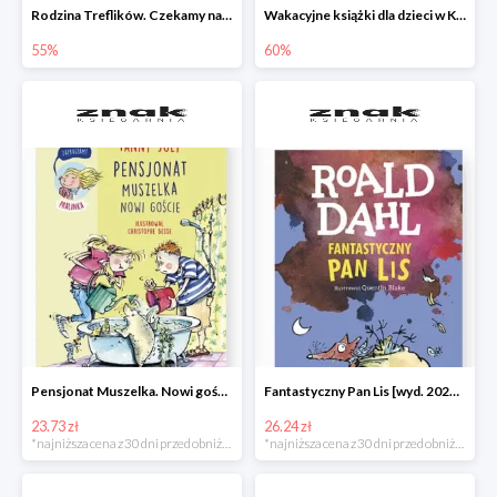
Rodzina Treflików. Czekamy na mamę
Wakacyjne książki dla dzieci w Księgarni Znak do -60%
55%
60%
Pensjonat Muszelka. Nowi goście Fanny Joly -32%
Fantastyczny Pan Lis [wyd. 2020] Roald Dahl -25%
23.73 zł
26.24 zł
*najniższa cena z 30 dni przed obniżką
*najniższa cena z 30 dni przed obniżką