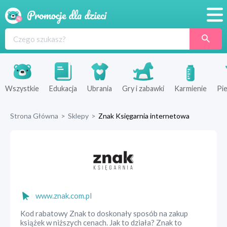
Promocje
Produkty
Sklepy
Wszystkie
Edukacja
Ubrania
Gry i zabawki
Karmienie
Pie
Blog
Strona Główna
>
Sklepy
>
Znak Księgarnia internetowa
Wyprawka
www.znak.com.pl
Kod rabatowy Znak to doskonały sposób na zakup
książek w niższych cenach. Jak to działa? Znak to