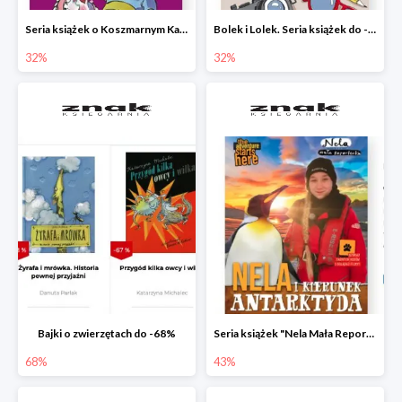
Seria książek o Koszmarnym Karolku do -32%
Bolek i Lolek. Seria książek do -32%
32%
32%
Bajki o zwierzętach do -68%
Seria książek "Nela Mała Reporterka" do -43%
68%
43%