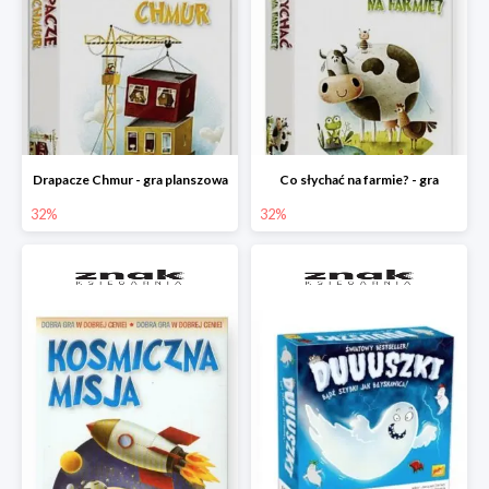
Drapacze Chmur - gra planszowa
Co słychać na farmie? - gra
32%
32%