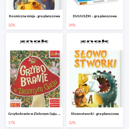
Kosmiczna misja - gra planszowa
DUUUSZKI – gra planszowa
32%
34%
Grzybobranie w Zielonym Gaju. Gra planszowa
Słowostworki - gra planszowa
17%
32%