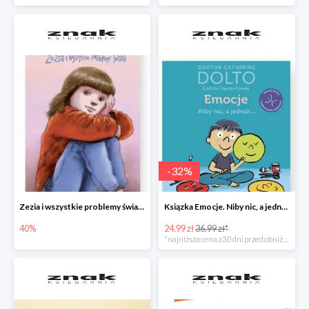
-
32
%
Zezia i wszystkie problemy świata
Ksiązka Emocje. Niby nic, a jednak... -32%
40%
24.99 zł
36.99 zł*
*najniższa cena z 30 dni przed obniżką