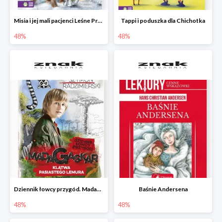
Misia i jej mali pacjenci Leśne Przytulisko
Tappi i poduszka dla Chichotka
48%
48%
Dziennik łowcy przygód. Madagaskar. Klątwa pasiastego lemura
Baśnie Andersena
48%
48%