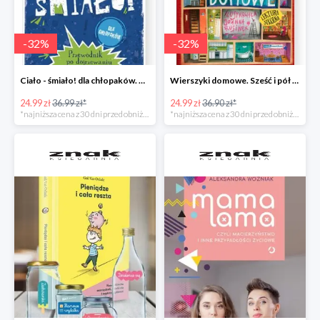
-
32
%
-
32
%
Ciało - śmiało! dla chłopaków. Przewodnik po dojrzewaniu -32%
Wierszyki domowe. Sześć i pół tuzinka wierszyków Rusinka -32%
24.99 zł
36.99 zł*
24.99 zł
36.90 zł*
*najniższa cena z 30 dni przed obniżką
*najniższa cena z 30 dni przed obniżką