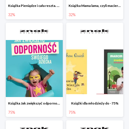
Książka Pieniądze i cała reszta. Naucz dziecko oszczędzać, dzielić się i mądrze wydawać
Książka Mama lama, czyli macierzyństwo i inne przypadłości życiowe
32%
32%
Książka Jak zwiększyć odporność swojego dziecka w promocji
Książki dla młodzieży do -75%
75%
75%