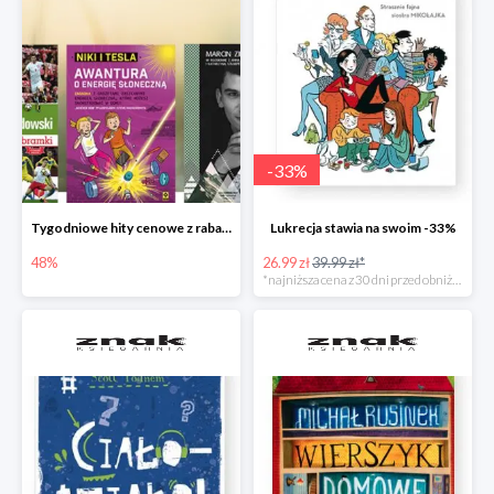
-
33
%
Tygodniowe hity cenowe z rabatem -48%
Lukrecja stawia na swoim -33%
48%
26.99 zł
39.99 zł*
*najniższa cena z 30 dni przed obniżką