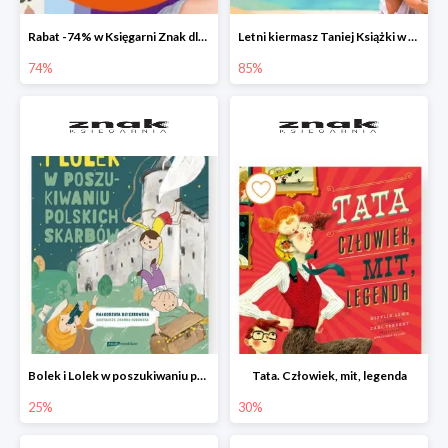
Rabat -74% w Księgarni Znak dla 100 pierwszych osób!
Letni kiermasz Taniej Książki w Ksiegarni Znak do -85%!
74%
85%
Bolek i Lolek w poszukiwaniu polskich skarbów
Tata. Człowiek, mit, legenda
25%
30%