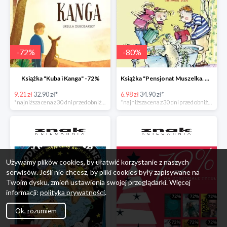
-
72
%
-
80
%
Książka "Kuba i Kanga" -72%
Książka "Pensjonat Muszelka. Nowi goście" taniej o 80%
9.21 zł
32.90 zł*
6.98 zł
34.90 zł*
*najniższa cena z 30 dni przed obniżką
*najniższa cena z 30 dni przed obniżką
Używamy plików cookies, by ułatwić korzystanie z naszych
serwisów. Jeśli nie chcesz, by pliki cookies były zapisywane na
Twoim dysku, zmień ustawienia swojej przeglądarki. Więcej
informacji:
polityka prywatności
.
Ok, rozumiem