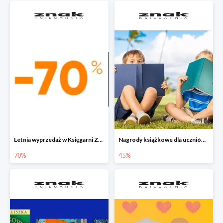
Letnia wyprzedaż w Księgarni Znak do -70%
Nagrody książkowe dla uczniów na koniec roku szkolnego w Księgarni Znak do -45%
70%
45%