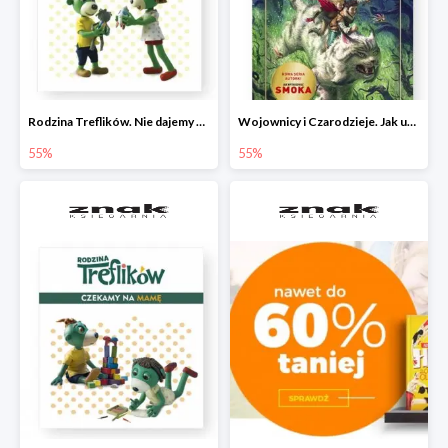
Rodzina Treflików. Nie dajemy się nudzie!
Wojownicy i Czarodzieje. Jak upolować wiedźmę
55%
55%