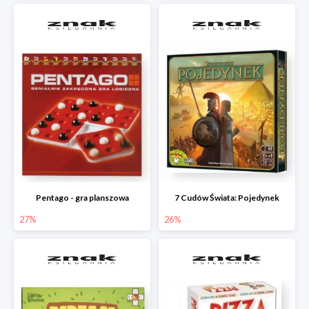
Pentago - gra planszowa
7 Cudów Świata: Pojedynek
27%
26%