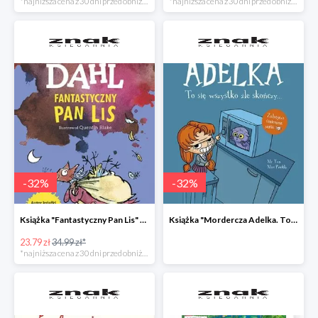
*najniższa cena z 30 dni przed obniżką
*najniższa cena z 30 dni przed obniżką
-
32
%
-
32
%
Książka "Fantastyczny Pan Lis" -32%
Książka "Mordercza Adelka. To się wszystko źle skończy" -32%
23.79 zł
34.99 zł*
*najniższa cena z 30 dni przed obniżką