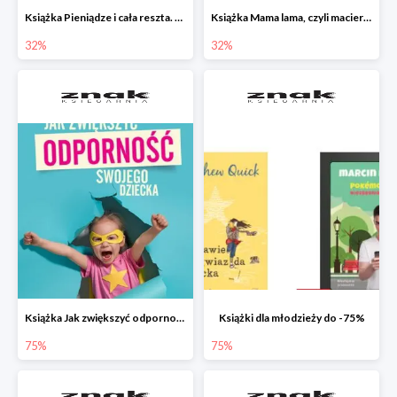
Książka Pieniądze i cała reszta. Naucz dziecko oszczędzać, dzielić się i mądrze wydawać
Książka Mama lama, czyli macierzyństwo i inne przypadłości życiowe
32%
32%
Książka Jak zwiększyć odporność swojego dziecka w promocji
Książki dla młodzieży do -75%
75%
75%