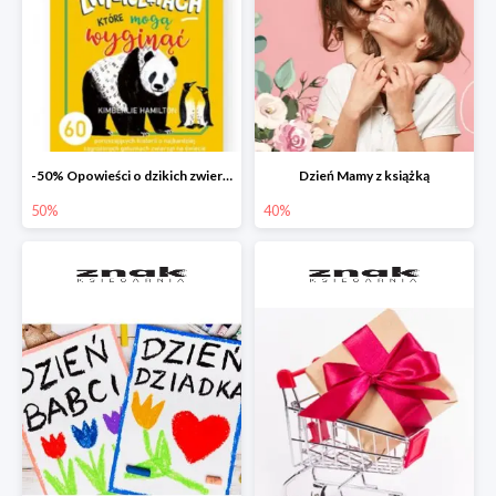
-50% Opowieści o dzikich zwierzętach
Dzień Mamy z książką
50%
40%