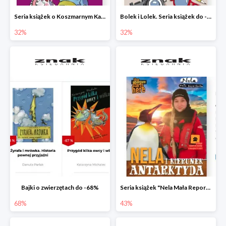
Seria książek o Koszmarnym Karolku do -32%
Bolek i Lolek. Seria książek do -32%
32%
32%
Bajki o zwierzętach do -68%
Seria książek "Nela Mała Reporterka" do -43%
68%
43%