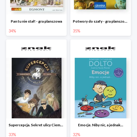
Pan tu nie stał! - gra planszowa
Potwory do szafy - gra planszowa
34%
35%
Supercepcja. Sekret ulicy Ciemnej
Emocje. Niby nic, a jednak...
33%
32%