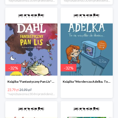
*najniższa cena z 30 dni przed obniżką
*najniższa cena z 30 dni przed obniżką
-
32
%
-
32
%
Książka "Fantastyczny Pan Lis" -32%
Książka "Mordercza Adelka. To się wszystko źle skończy" -32%
23.79 zł
34.99 zł*
*najniższa cena z 30 dni przed obniżką