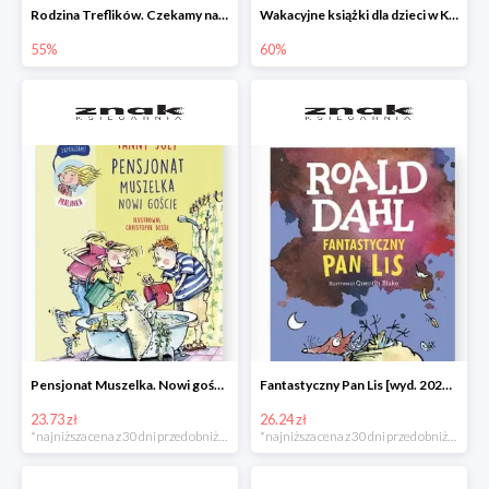
Rodzina Treflików. Czekamy na mamę
Wakacyjne książki dla dzieci w Księgarni Znak do -60%
55%
60%
Pensjonat Muszelka. Nowi goście Fanny Joly -32%
Fantastyczny Pan Lis [wyd. 2020] Roald Dahl -25%
23.73 zł
26.24 zł
*najniższa cena z 30 dni przed obniżką
*najniższa cena z 30 dni przed obniżką