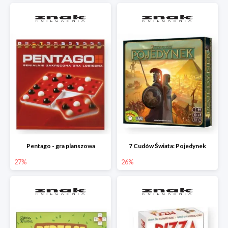
Pentago - gra planszowa
7 Cudów Świata: Pojedynek
27%
26%