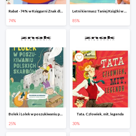
Rabat -74% w Księgarni Znak dla 100 pierwszych osób!
Letni kiermasz Taniej Książki w Ksiegarni Znak do -85%!
74%
85%
Bolek i Lolek w poszukiwaniu polskich skarbów
Tata. Człowiek, mit, legenda
25%
30%