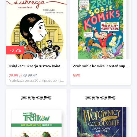
-
25
%
Książka "Lukrecja rusza w świat" -25%
Zrób sobie komiks. Zostań superbohaterem
29.99 zł
39.99 zł*
55%
*najniższa cena z 30 dni przed obniżką