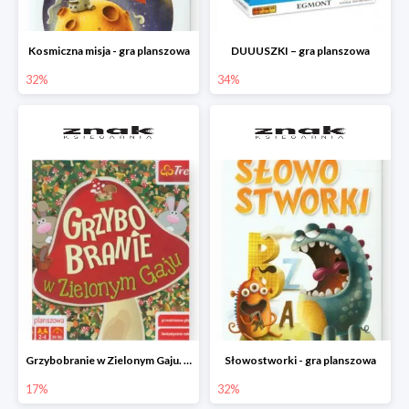
Kosmiczna misja - gra planszowa
DUUUSZKI – gra planszowa
32%
34%
Grzybobranie w Zielonym Gaju. Gra planszowa
Słowostworki - gra planszowa
17%
32%