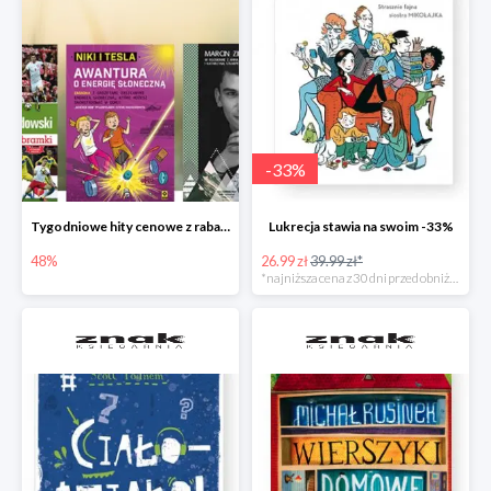
-
33
%
Tygodniowe hity cenowe z rabatem -48%
Lukrecja stawia na swoim -33%
48%
26.99 zł
39.99 zł*
*najniższa cena z 30 dni przed obniżką