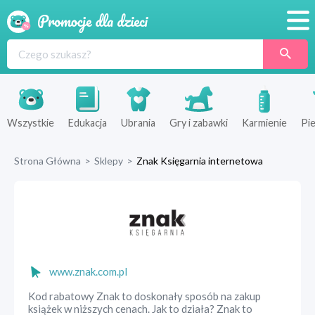
Promocje
Produkty
Sklepy
Wszystkie
Edukacja
Ubrania
Gry i zabawki
Karmienie
Pie
Blog
Strona Główna
>
Sklepy
>
Znak Księgarnia internetowa
Wyprawka
www.znak.com.pl
Kod rabatowy Znak to doskonały sposób na zakup
książek w niższych cenach. Jak to działa? Znak to