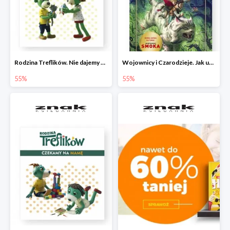
Rodzina Treflików. Nie dajemy się nudzie!
Wojownicy i Czarodzieje. Jak upolować wiedźmę
55%
55%