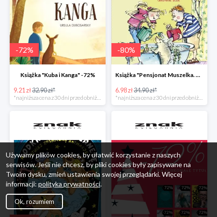
-
72
%
-
80
%
Książka "Kuba i Kanga" -72%
Książka "Pensjonat Muszelka. Nowi goście" taniej o 80%
9.21 zł
32.90 zł*
6.98 zł
34.90 zł*
*najniższa cena z 30 dni przed obniżką
*najniższa cena z 30 dni przed obniżką
Używamy plików cookies, by ułatwić korzystanie z naszych
serwisów. Jeśli nie chcesz, by pliki cookies były zapisywane na
Twoim dysku, zmień ustawienia swojej przeglądarki. Więcej
informacji:
polityka prywatności
.
Ok, rozumiem