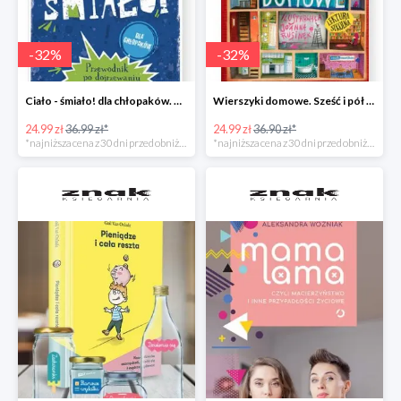
-
32
%
-
32
%
Ciało - śmiało! dla chłopaków. Przewodnik po dojrzewaniu -32%
Wierszyki domowe. Sześć i pół tuzinka wierszyków Rusinka -32%
24.99 zł
36.99 zł*
24.99 zł
36.90 zł*
*najniższa cena z 30 dni przed obniżką
*najniższa cena z 30 dni przed obniżką