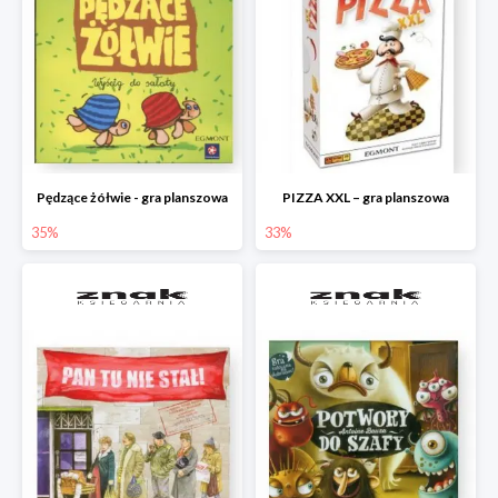
Pędzące żółwie - gra planszowa
PIZZA XXL – gra planszowa
35%
33%