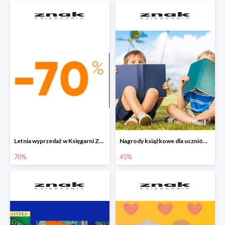
Letnia wyprzedaż w Księgarni Znak do -70%
Nagrody książkowe dla uczniów na koniec roku szkolnego w Księgarni Znak do -45%
70%
45%