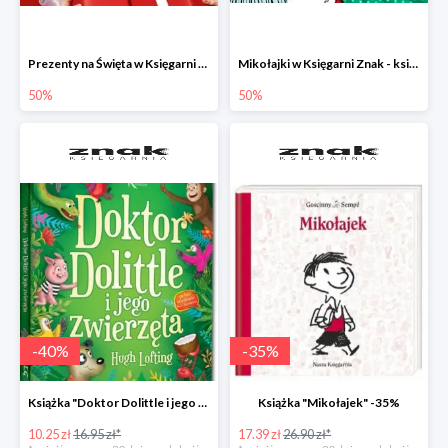
Prezenty na Święta w Księgarni Znak -50%
Mikołajki w Księgarni Znak - książki dla dzieci i młodzieży do -50%
50%
50%
-
40
%
-
35
%
Książka "Doktor Dolittle i jego zwierzęta" -40%
Książka "Mikołajek" -35%
10.25 zł
16.95 zł*
17.39 zł
26.90 zł*