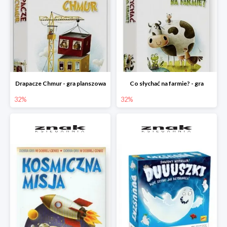
Drapacze Chmur - gra planszowa
Co słychać na farmie? - gra
32%
32%