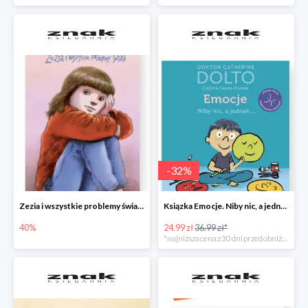
-
32
%
Zezia i wszystkie problemy świata
Ksiązka Emocje. Niby nic, a jednak... -32%
40%
24.99 zł
36.99 zł*
*najniższa cena z 30 dni przed obniżką