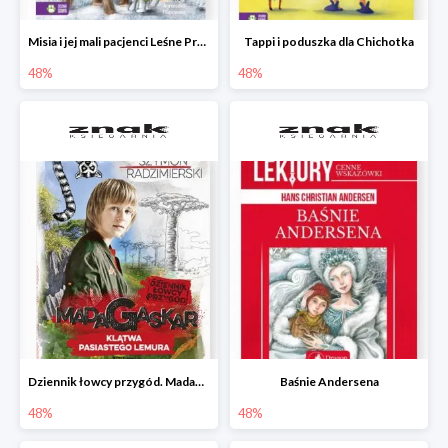
Misia i jej mali pacjenci Leśne Przytulisko
Tappi i poduszka dla Chichotka
48%
48%
Dziennik łowcy przygód. Madagaskar. Klątwa pasiastego lemura
Baśnie Andersena
48%
48%