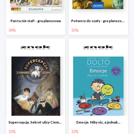
Pan tu nie stał! - gra planszowa
Potwory do szafy - gra planszowa
34%
35%
Supercepcja. Sekret ulicy Ciemnej
Emocje. Niby nic, a jednak...
33%
32%