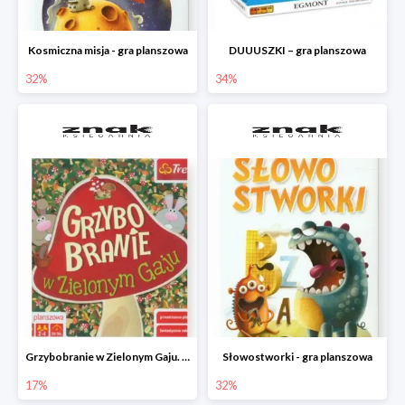
Kosmiczna misja - gra planszowa
DUUUSZKI – gra planszowa
32%
34%
Grzybobranie w Zielonym Gaju. Gra planszowa
Słowostworki - gra planszowa
17%
32%