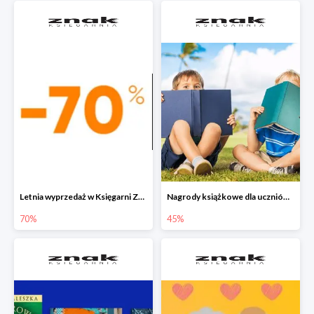
Letnia wyprzedaż w Księgarni Znak do -70%
Nagrody książkowe dla uczniów na koniec roku szkolnego w Księgarni Znak do -45%
70%
45%