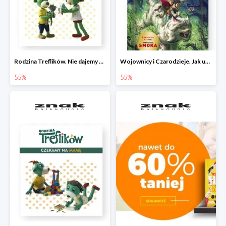
Rodzina Treflików. Nie dajemy się nudzie!
Wojownicy i Czarodzieje. Jak upolować wiedźmę
55%
55%