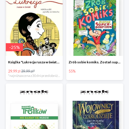
-
25
%
Książka "Lukrecja rusza w świat" -25%
Zrób sobie komiks. Zostań superbohaterem
29.99 zł
39.99 zł*
55%
*najniższa cena z 30 dni przed obniżką