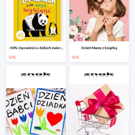
-50% Opowieści o dzikich zwierzętach
Dzień Mamy z książką
50%
40%