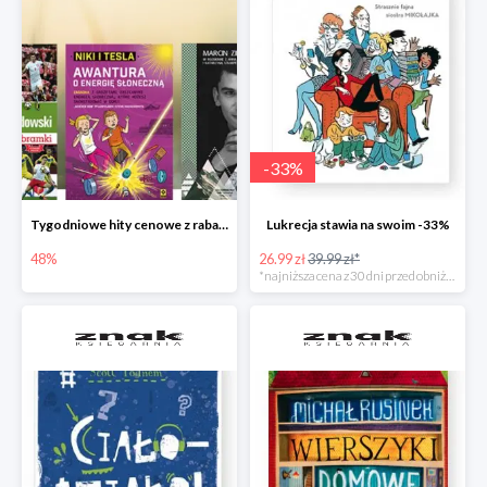
-
33
%
Tygodniowe hity cenowe z rabatem -48%
Lukrecja stawia na swoim -33%
48%
26.99 zł
39.99 zł*
*najniższa cena z 30 dni przed obniżką