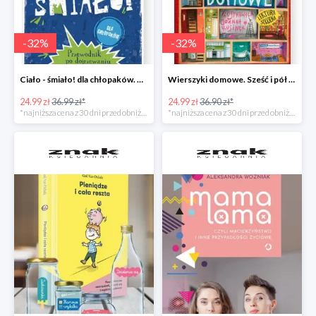
-
32
%
-
32
%
Ciało - śmiało! dla chłopaków. Przewodnik po dojrzewaniu -32%
Wierszyki domowe. Sześć i pół tuzinka wierszyków Rusinka -32%
24.99 zł
36.99 zł*
24.99 zł
36.90 zł*
*najniższa cena z 30 dni przed obniżką
*najniższa cena z 30 dni przed obniżką