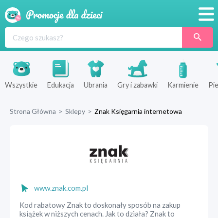
Promocje
Produkty
Sklepy
Wszystkie
Edukacja
Ubrania
Gry i zabawki
Karmienie
Pie
Blog
Strona Główna
>
Sklepy
>
Znak Księgarnia internetowa
Wyprawka
www.znak.com.pl
Kod rabatowy Znak to doskonały sposób na zakup
książek w niższych cenach. Jak to działa? Znak to