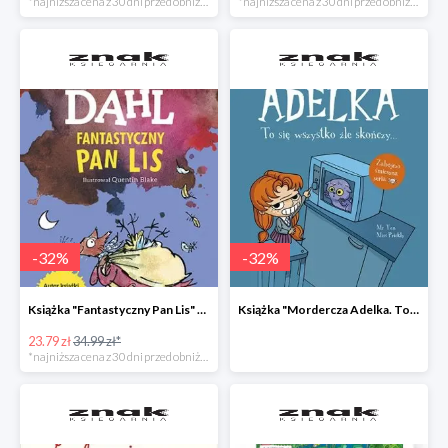
*najniższa cena z 30 dni przed obniżką
*najniższa cena z 30 dni przed obniżką
-
32
%
-
32
%
Książka "Fantastyczny Pan Lis" -32%
Książka "Mordercza Adelka. To się wszystko źle skończy" -32%
23.79 zł
34.99 zł*
*najniższa cena z 30 dni przed obniżką