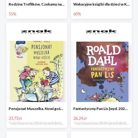
Rodzina Treflików. Czekamy na mamę
Wakacyjne książki dla dzieci w Księgarni Znak do -60%
55%
60%
Pensjonat Muszelka. Nowi goście Fanny Joly -32%
Fantastyczny Pan Lis [wyd. 2020] Roald Dahl -25%
23.73 zł
26.24 zł
*najniższa cena z 30 dni przed obniżką
*najniższa cena z 30 dni przed obniżką