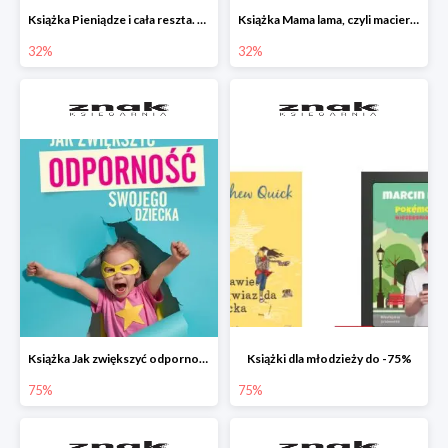
Książka Pieniądze i cała reszta. Naucz dziecko oszczędzać, dzielić się i mądrze wydawać
Książka Mama lama, czyli macierzyństwo i inne przypadłości życiowe
32%
32%
Książka Jak zwiększyć odporność swojego dziecka w promocji
Książki dla młodzieży do -75%
75%
75%