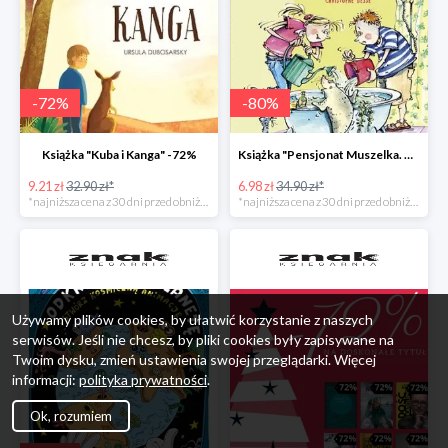
-
72
%
-
80
%
Książka "Kuba i Kanga" -72%
Książka "Pensjonat Muszelka. Nowi goście" taniej o 80%
9.21 zł
32.90 zł*
6.98 zł
34.90 zł*
*najniższa cena z 30 dni przed obniżką
*najniższa cena z 30 dni przed obniżką
Używamy plików cookies, by ułatwić korzystanie z naszych
serwisów. Jeśli nie chcesz, by pliki cookies były zapisywane na
Twoim dysku, zmień ustawienia swojej przeglądarki. Więcej
informacji:
polityka prywatności
.
Ok, rozumiem