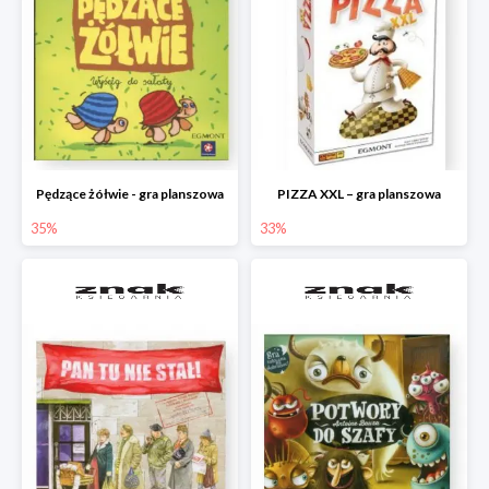
Pędzące żółwie - gra planszowa
PIZZA XXL – gra planszowa
35%
33%