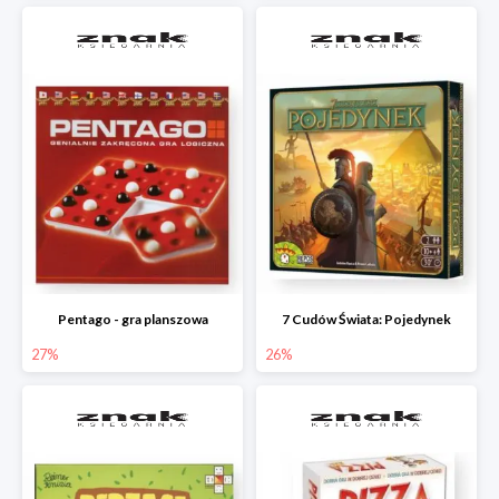
Pentago - gra planszowa
7 Cudów Świata: Pojedynek
27%
26%