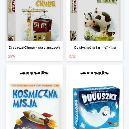
Drapacze Chmur - gra planszowa
Co słychać na farmie? - gra
32%
32%