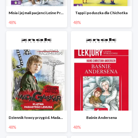
Misia i jej mali pacjenci Leśne Przytulisko
Tappi i poduszka dla Chichotka
48%
48%
Dziennik łowcy przygód. Madagaskar. Klątwa pasiastego lemura
Baśnie Andersena
48%
48%