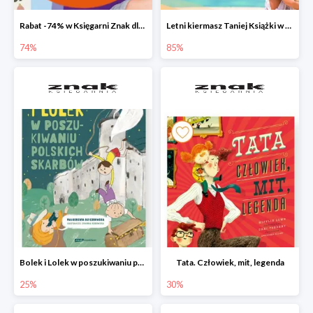
Rabat -74% w Księgarni Znak dla 100 pierwszych osób!
Letni kiermasz Taniej Książki w Ksiegarni Znak do -85%!
74%
85%
Bolek i Lolek w poszukiwaniu polskich skarbów
Tata. Człowiek, mit, legenda
25%
30%