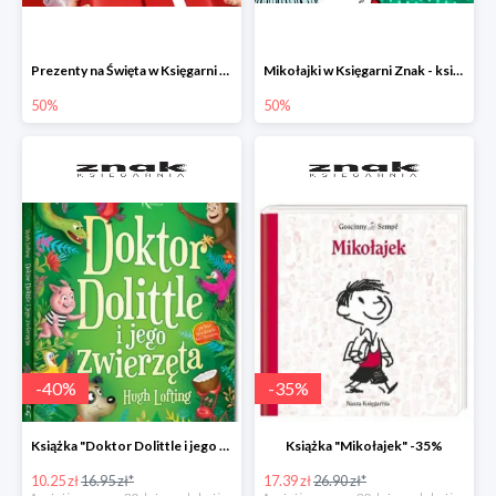
Prezenty na Święta w Księgarni Znak -50%
Mikołajki w Księgarni Znak - książki dla dzieci i młodzieży do -50%
50%
50%
-
40
%
-
35
%
Książka "Doktor Dolittle i jego zwierzęta" -40%
Książka "Mikołajek" -35%
10.25 zł
16.95 zł*
17.39 zł
26.90 zł*