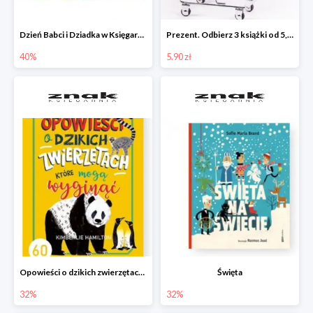
Dzień Babci i Dziadka w Księgarni Znak do -40%
Prezent. Odbierz 3 książki od 5,90zł
40%
5.90 zł
Opowieści o dzikich zwierzętach, które mogą wyginąć.
Święta
32%
32%