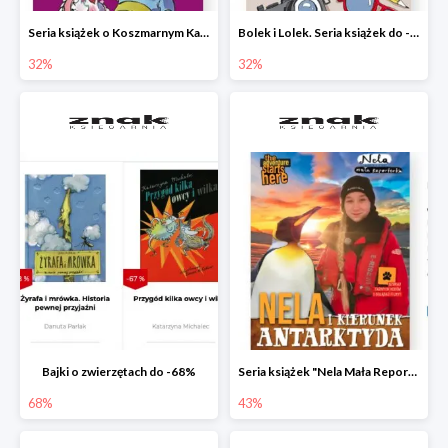
Seria książek o Koszmarnym Karolku do -32%
Bolek i Lolek. Seria książek do -32%
32%
32%
Bajki o zwierzętach do -68%
Seria książek "Nela Mała Reporterka" do -43%
68%
43%