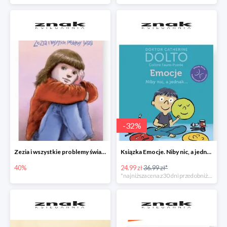
-
32
%
Zezia i wszystkie problemy świata
Ksiązka Emocje. Niby nic, a jednak... -32%
40%
24.99 zł
36.99 zł*
*najniższa cena z 30 dni przed obniżką