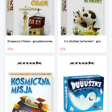
Drapacze Chmur - gra planszowa
Co słychać na farmie? - gra
32%
32%