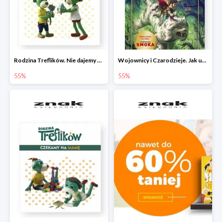
Rodzina Treflików. Nie dajemy się nudzie!
Wojownicy i Czarodzieje. Jak upolować wiedźmę
55%
55%