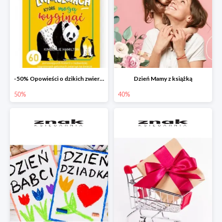
-50% Opowieści o dzikich zwierzętach
Dzień Mamy z książką
50%
40%