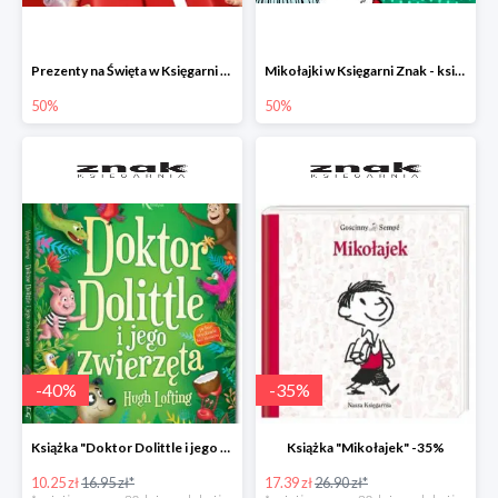
Prezenty na Święta w Księgarni Znak -50%
Mikołajki w Księgarni Znak - książki dla dzieci i młodzieży do -50%
50%
50%
-
40
%
-
35
%
Książka "Doktor Dolittle i jego zwierzęta" -40%
Książka "Mikołajek" -35%
10.25 zł
16.95 zł*
17.39 zł
26.90 zł*