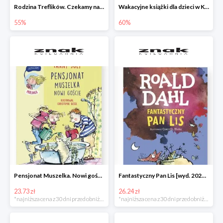
Rodzina Treflików. Czekamy na mamę
Wakacyjne książki dla dzieci w Księgarni Znak do -60%
55%
60%
Pensjonat Muszelka. Nowi goście Fanny Joly -32%
Fantastyczny Pan Lis [wyd. 2020] Roald Dahl -25%
23.73 zł
26.24 zł
*najniższa cena z 30 dni przed obniżką
*najniższa cena z 30 dni przed obniżką