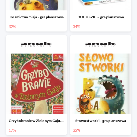
Kosmiczna misja - gra planszowa
DUUUSZKI – gra planszowa
32%
34%
Grzybobranie w Zielonym Gaju. Gra planszowa
Słowostworki - gra planszowa
17%
32%