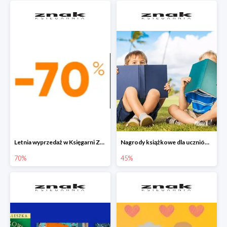
Letnia wyprzedaż w Księgarni Znak do -70%
Nagrody książkowe dla uczniów na koniec roku szkolnego w Księgarni Znak do -45%
70%
45%