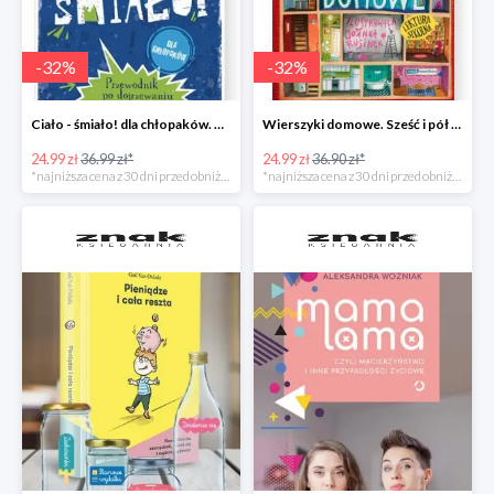
-
32
%
-
32
%
Ciało - śmiało! dla chłopaków. Przewodnik po dojrzewaniu -32%
Wierszyki domowe. Sześć i pół tuzinka wierszyków Rusinka -32%
24.99 zł
36.99 zł*
24.99 zł
36.90 zł*
*najniższa cena z 30 dni przed obniżką
*najniższa cena z 30 dni przed obniżką