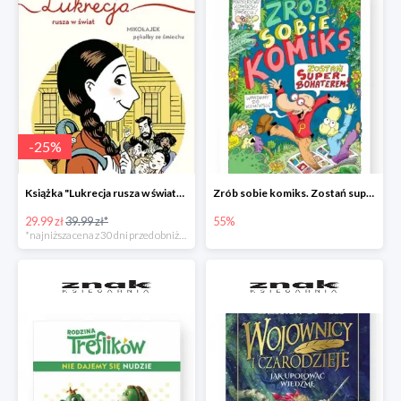
-
25
%
Książka "Lukrecja rusza w świat" -25%
Zrób sobie komiks. Zostań superbohaterem
29.99 zł
39.99 zł*
55%
*najniższa cena z 30 dni przed obniżką