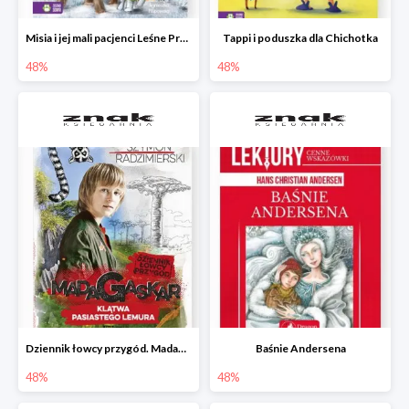
Misia i jej mali pacjenci Leśne Przytulisko
Tappi i poduszka dla Chichotka
48%
48%
Dziennik łowcy przygód. Madagaskar. Klątwa pasiastego lemura
Baśnie Andersena
48%
48%