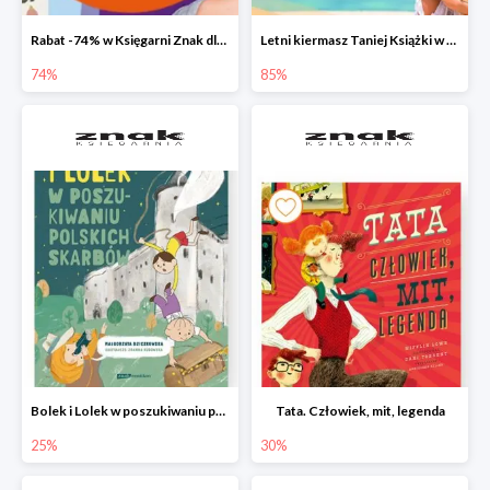
Rabat -74% w Księgarni Znak dla 100 pierwszych osób!
Letni kiermasz Taniej Książki w Ksiegarni Znak do -85%!
74%
85%
Bolek i Lolek w poszukiwaniu polskich skarbów
Tata. Człowiek, mit, legenda
25%
30%