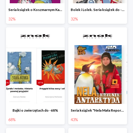
Seria książek o Koszmarnym Karolku do -32%
Bolek i Lolek. Seria książek do -32%
32%
32%
Bajki o zwierzętach do -68%
Seria książek "Nela Mała Reporterka" do -43%
68%
43%