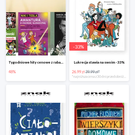
-
33
%
Tygodniowe hity cenowe z rabatem -48%
Lukrecja stawia na swoim -33%
48%
26.99 zł
39.99 zł*
*najniższa cena z 30 dni przed obniżką