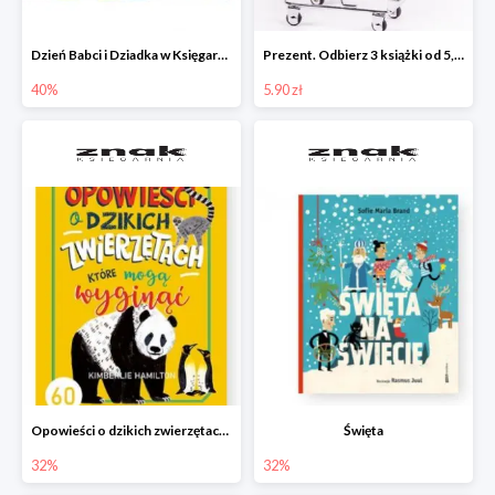
Dzień Babci i Dziadka w Księgarni Znak do -40%
Prezent. Odbierz 3 książki od 5,90zł
40%
5.90 zł
Opowieści o dzikich zwierzętach, które mogą wyginąć.
Święta
32%
32%