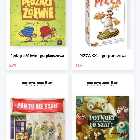
Pędzące żółwie - gra planszowa
PIZZA XXL – gra planszowa
35%
33%