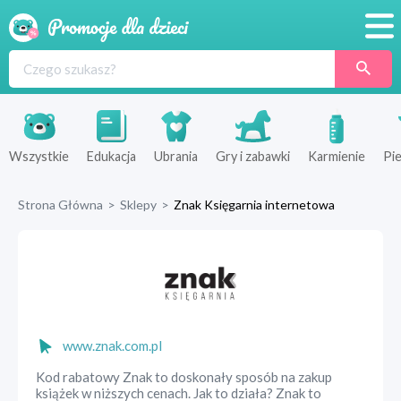
Promocje
Produkty
Sklepy
Wszystkie
Edukacja
Ubrania
Gry i zabawki
Karmienie
Pie
Blog
Strona Główna
>
Sklepy
>
Znak Księgarnia internetowa
Wyprawka
www.znak.com.pl
Kod rabatowy Znak to doskonały sposób na zakup
książek w niższych cenach. Jak to działa? Znak to