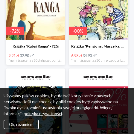
-
72
%
-
80
%
Książka "Kuba i Kanga" -72%
Książka "Pensjonat Muszelka. Nowi goście" taniej o 80%
9.21 zł
32.90 zł*
6.98 zł
34.90 zł*
*najniższa cena z 30 dni przed obniżką
*najniższa cena z 30 dni przed obniżką
Używamy plików cookies, by ułatwić korzystanie z naszych
serwisów. Jeśli nie chcesz, by pliki cookies były zapisywane na
Twoim dysku, zmień ustawienia swojej przeglądarki. Więcej
informacji:
polityka prywatności
.
Ok, rozumiem