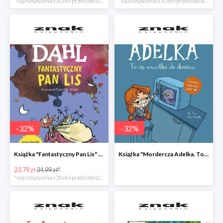
*najniższa cena z 30 dni przed obniżką
*najniższa cena z 30 dni przed obniżką
-
32
%
-
32
%
Książka "Fantastyczny Pan Lis" -32%
Książka "Mordercza Adelka. To się wszystko źle skończy" -32%
23.79 zł
34.99 zł*
*najniższa cena z 30 dni przed obniżką