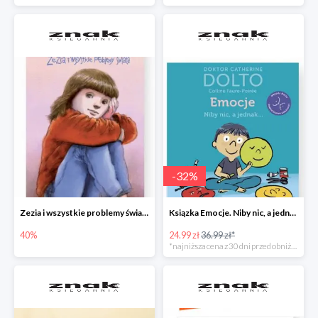
-
32
%
Zezia i wszystkie problemy świata
Ksiązka Emocje. Niby nic, a jednak... -32%
40%
24.99 zł
36.99 zł*
*najniższa cena z 30 dni przed obniżką