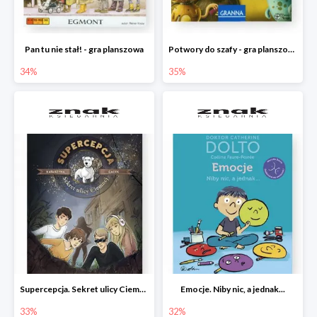
Pan tu nie stał! - gra planszowa
Potwory do szafy - gra planszowa
34%
35%
Supercepcja. Sekret ulicy Ciemnej
Emocje. Niby nic, a jednak...
33%
32%