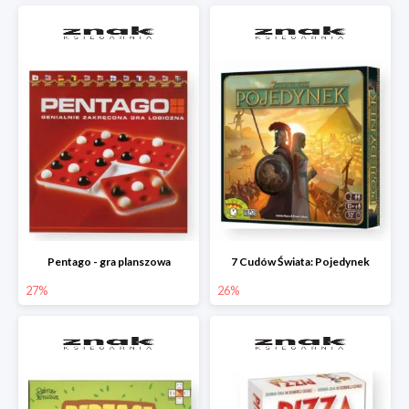
Pentago - gra planszowa
7 Cudów Świata: Pojedynek
27%
26%