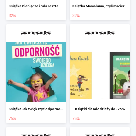
Książka Pieniądze i cała reszta. Naucz dziecko oszczędzać, dzielić się i mądrze wydawać
Książka Mama lama, czyli macierzyństwo i inne przypadłości życiowe
32%
32%
Książka Jak zwiększyć odporność swojego dziecka w promocji
Książki dla młodzieży do -75%
75%
75%