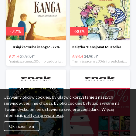
-
72
%
-
80
%
Książka "Kuba i Kanga" -72%
Książka "Pensjonat Muszelka. Nowi goście" taniej o 80%
9.21 zł
32.90 zł*
6.98 zł
34.90 zł*
*najniższa cena z 30 dni przed obniżką
*najniższa cena z 30 dni przed obniżką
Używamy plików cookies, by ułatwić korzystanie z naszych
serwisów. Jeśli nie chcesz, by pliki cookies były zapisywane na
Twoim dysku, zmień ustawienia swojej przeglądarki. Więcej
informacji:
polityka prywatności
.
Ok, rozumiem