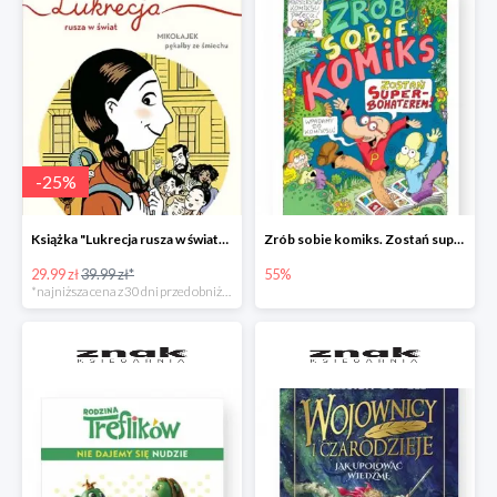
-
25
%
Książka "Lukrecja rusza w świat" -25%
Zrób sobie komiks. Zostań superbohaterem
29.99 zł
39.99 zł*
55%
*najniższa cena z 30 dni przed obniżką