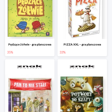
Pędzące żółwie - gra planszowa
PIZZA XXL – gra planszowa
35%
33%