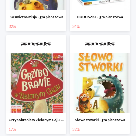
Kosmiczna misja - gra planszowa
DUUUSZKI – gra planszowa
32%
34%
Grzybobranie w Zielonym Gaju. Gra planszowa
Słowostworki - gra planszowa
17%
32%