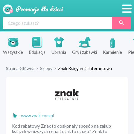
Promocje
Produkty
Sklepy
Wszystkie
Edukacja
Ubrania
Gry i zabawki
Karmienie
Pie
Blog
Strona Główna
>
Sklepy
>
Znak Księgarnia internetowa
Wyprawka
www.znak.com.pl
Kod rabatowy Znak to doskonały sposób na zakup
książek w niższych cenach. Jak to działa? Znak to