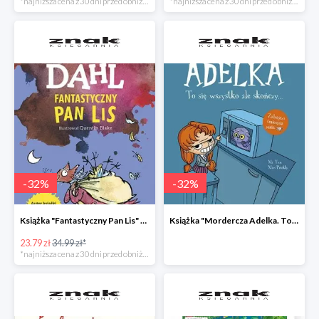
*najniższa cena z 30 dni przed obniżką
*najniższa cena z 30 dni przed obniżką
-
32
%
-
32
%
Książka "Fantastyczny Pan Lis" -32%
Książka "Mordercza Adelka. To się wszystko źle skończy" -32%
23.79 zł
34.99 zł*
*najniższa cena z 30 dni przed obniżką