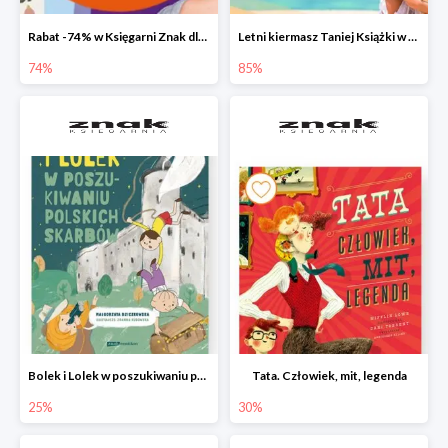
Rabat -74% w Księgarni Znak dla 100 pierwszych osób!
Letni kiermasz Taniej Książki w Ksiegarni Znak do -85%!
74%
85%
Bolek i Lolek w poszukiwaniu polskich skarbów
Tata. Człowiek, mit, legenda
25%
30%