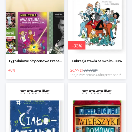
-
33
%
Tygodniowe hity cenowe z rabatem -48%
Lukrecja stawia na swoim -33%
48%
26.99 zł
39.99 zł*
*najniższa cena z 30 dni przed obniżką