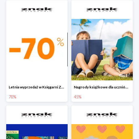
Letnia wyprzedaż w Księgarni Znak do -70%
Nagrody książkowe dla uczniów na koniec roku szkolnego w Księgarni Znak do -45%
70%
45%