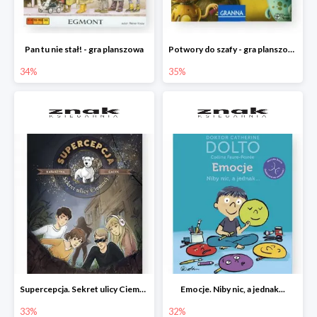
Pan tu nie stał! - gra planszowa
Potwory do szafy - gra planszowa
34%
35%
Supercepcja. Sekret ulicy Ciemnej
Emocje. Niby nic, a jednak...
33%
32%