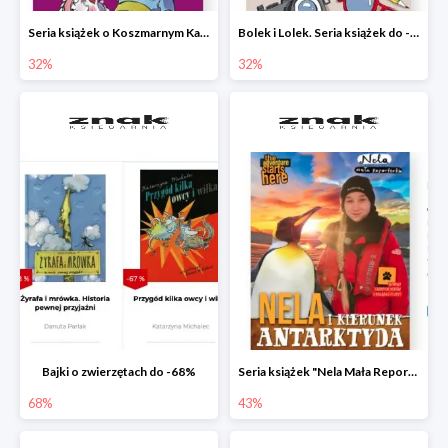
Seria książek o Koszmarnym Karolku do -32%
Bolek i Lolek. Seria książek do -32%
32%
32%
Bajki o zwierzętach do -68%
Seria książek "Nela Mała Reporterka" do -43%
68%
43%