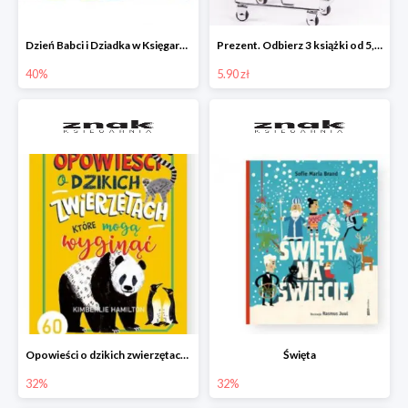
Dzień Babci i Dziadka w Księgarni Znak do -40%
Prezent. Odbierz 3 książki od 5,90zł
40%
5.90 zł
Opowieści o dzikich zwierzętach, które mogą wyginąć.
Święta
32%
32%