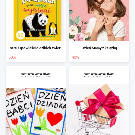
-50% Opowieści o dzikich zwierzętach
Dzień Mamy z książką
50%
40%