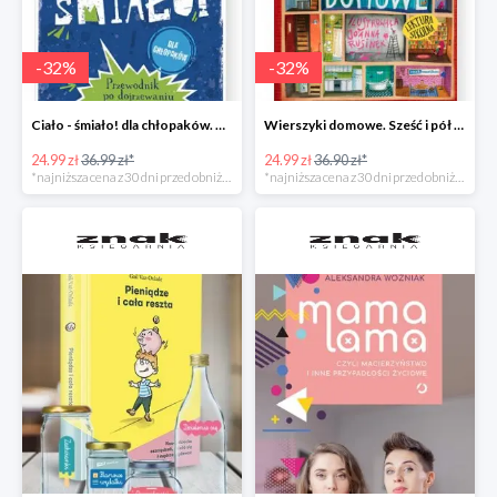
-
32
%
-
32
%
Ciało - śmiało! dla chłopaków. Przewodnik po dojrzewaniu -32%
Wierszyki domowe. Sześć i pół tuzinka wierszyków Rusinka -32%
24.99 zł
36.99 zł*
24.99 zł
36.90 zł*
*najniższa cena z 30 dni przed obniżką
*najniższa cena z 30 dni przed obniżką