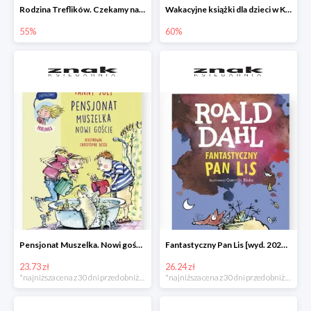
Rodzina Treflików. Czekamy na mamę
Wakacyjne książki dla dzieci w Księgarni Znak do -60%
55%
60%
Pensjonat Muszelka. Nowi goście Fanny Joly -32%
Fantastyczny Pan Lis [wyd. 2020] Roald Dahl -25%
23.73 zł
26.24 zł
*najniższa cena z 30 dni przed obniżką
*najniższa cena z 30 dni przed obniżką