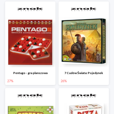
Pentago - gra planszowa
7 Cudów Świata: Pojedynek
27%
26%