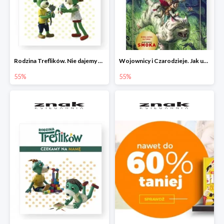
Rodzina Treflików. Nie dajemy się nudzie!
Wojownicy i Czarodzieje. Jak upolować wiedźmę
55%
55%