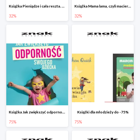
Książka Pieniądze i cała reszta. Naucz dziecko oszczędzać, dzielić się i mądrze wydawać
Książka Mama lama, czyli macierzyństwo i inne przypadłości życiowe
32%
32%
Książka Jak zwiększyć odporność swojego dziecka w promocji
Książki dla młodzieży do -75%
75%
75%