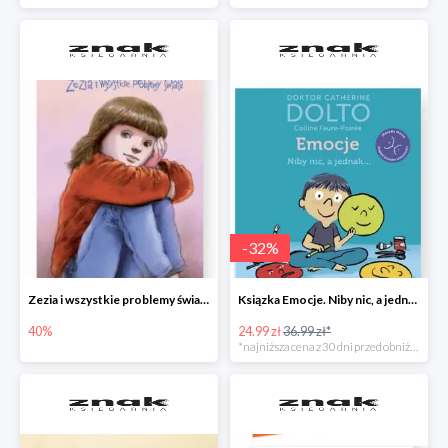
-
32
%
Zezia i wszystkie problemy świata
Ksiązka Emocje. Niby nic, a jednak... -32%
40%
24.99 zł
36.99 zł*
*najniższa cena z 30 dni przed obniżką