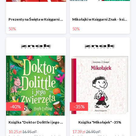
Prezenty na Święta w Księgarni Znak -50%
Mikołajki w Księgarni Znak - książki dla dzieci i młodzieży do -50%
50%
50%
-
40
%
-
35
%
Książka "Doktor Dolittle i jego zwierzęta" -40%
Książka "Mikołajek" -35%
10.25 zł
16.95 zł*
17.39 zł
26.90 zł*