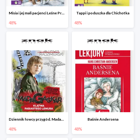
Misia i jej mali pacjenci Leśne Przytulisko
Tappi i poduszka dla Chichotka
48%
48%
Dziennik łowcy przygód. Madagaskar. Klątwa pasiastego lemura
Baśnie Andersena
48%
48%