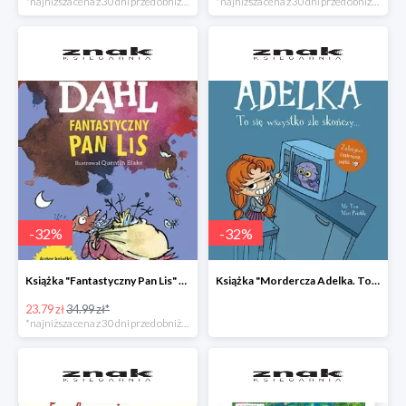
*najniższa cena z 30 dni przed obniżką
*najniższa cena z 30 dni przed obniżką
-
32
%
-
32
%
Książka "Fantastyczny Pan Lis" -32%
Książka "Mordercza Adelka. To się wszystko źle skończy" -32%
23.79 zł
34.99 zł*
*najniższa cena z 30 dni przed obniżką