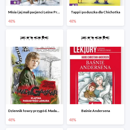
Misia i jej mali pacjenci Leśne Przytulisko
Tappi i poduszka dla Chichotka
48%
48%
Dziennik łowcy przygód. Madagaskar. Klątwa pasiastego lemura
Baśnie Andersena
48%
48%