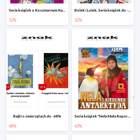
Seria książek o Koszmarnym Karolku do -32%
Bolek i Lolek. Seria książek do -32%
32%
32%
Bajki o zwierzętach do -68%
Seria książek "Nela Mała Reporterka" do -43%
68%
43%