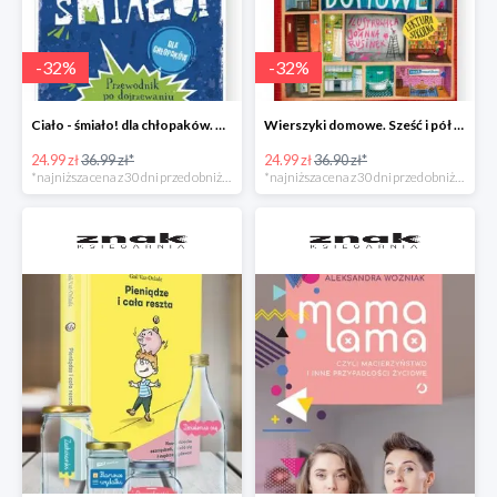
-
32
%
-
32
%
Ciało - śmiało! dla chłopaków. Przewodnik po dojrzewaniu -32%
Wierszyki domowe. Sześć i pół tuzinka wierszyków Rusinka -32%
24.99 zł
36.99 zł*
24.99 zł
36.90 zł*
*najniższa cena z 30 dni przed obniżką
*najniższa cena z 30 dni przed obniżką