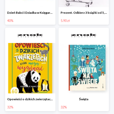
Dzień Babci i Dziadka w Księgarni Znak do -40%
Prezent. Odbierz 3 książki od 5,90zł
40%
5.90 zł
Opowieści o dzikich zwierzętach, które mogą wyginąć.
Święta
32%
32%