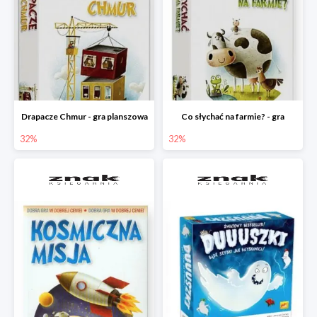
Drapacze Chmur - gra planszowa
Co słychać na farmie? - gra
32%
32%