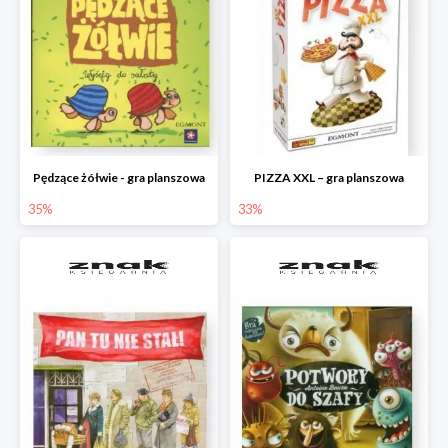
Pędzące żółwie - gra planszowa
PIZZA XXL – gra planszowa
35%
33%