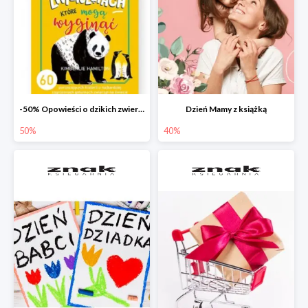
-50% Opowieści o dzikich zwierzętach
Dzień Mamy z książką
50%
40%