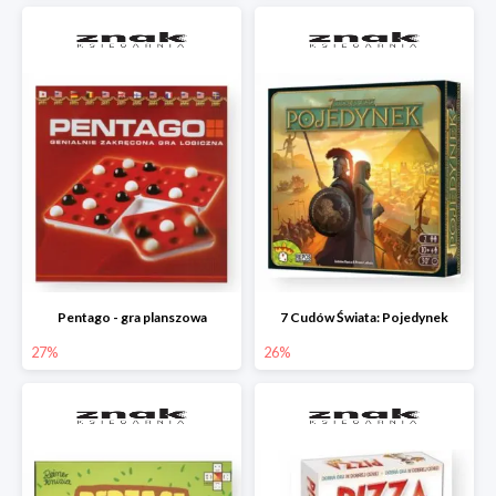
Pentago - gra planszowa
7 Cudów Świata: Pojedynek
27%
26%