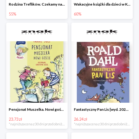
Rodzina Treflików. Czekamy na mamę
Wakacyjne książki dla dzieci w Księgarni Znak do -60%
55%
60%
Pensjonat Muszelka. Nowi goście Fanny Joly -32%
Fantastyczny Pan Lis [wyd. 2020] Roald Dahl -25%
23.73 zł
26.24 zł
*najniższa cena z 30 dni przed obniżką
*najniższa cena z 30 dni przed obniżką