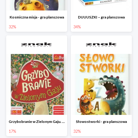
Kosmiczna misja - gra planszowa
DUUUSZKI – gra planszowa
32%
34%
Grzybobranie w Zielonym Gaju. Gra planszowa
Słowostworki - gra planszowa
17%
32%