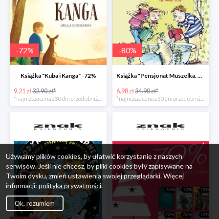
-
72
%
-
80
%
Książka "Kuba i Kanga" -72%
Książka "Pensjonat Muszelka. Nowi goście" taniej o 80%
9.21 zł
32.90 zł*
6.98 zł
34.90 zł*
*najniższa cena z 30 dni przed obniżką
*najniższa cena z 30 dni przed obniżką
Używamy plików cookies, by ułatwić korzystanie z naszych
serwisów. Jeśli nie chcesz, by pliki cookies były zapisywane na
Twoim dysku, zmień ustawienia swojej przeglądarki. Więcej
informacji:
polityka prywatności
.
Ok, rozumiem