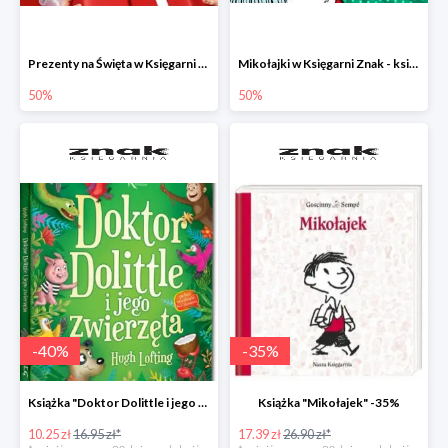
Prezenty na Święta w Księgarni Znak -50%
Mikołajki w Księgarni Znak - książki dla dzieci i młodzieży do -50%
50%
50%
-
40
%
-
35
%
Książka "Doktor Dolittle i jego zwierzęta" -40%
Książka "Mikołajek" -35%
10.25 zł
16.95 zł*
17.39 zł
26.90 zł*