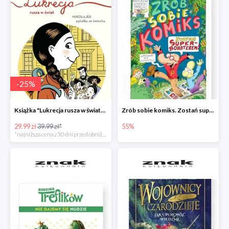
-
25
%
Książka "Lukrecja rusza w świat" -25%
Zrób sobie komiks. Zostań superbohaterem
29.99 zł
39.99 zł*
55%
*najniższa cena z 30 dni przed obniżką