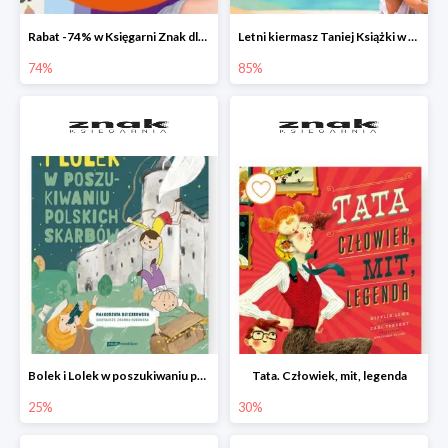
Rabat -74% w Księgarni Znak dla 100 pierwszych osób!
Letni kiermasz Taniej Książki w Ksiegarni Znak do -85%!
74%
85%
Bolek i Lolek w poszukiwaniu polskich skarbów
Tata. Człowiek, mit, legenda
25%
30%