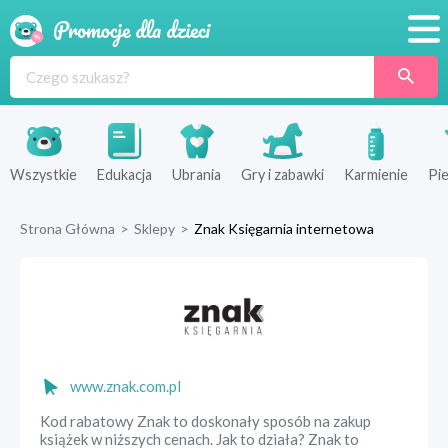
Promocje
Produkty
Sklepy
Wszystkie
Edukacja
Ubrania
Gry i zabawki
Karmienie
Pie
Blog
Strona Główna
>
Sklepy
>
Znak Księgarnia internetowa
Wyprawka
www.znak.com.pl
Kod rabatowy Znak to doskonały sposób na zakup
książek w niższych cenach. Jak to działa? Znak to