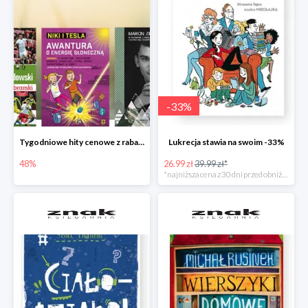
-
33
%
Tygodniowe hity cenowe z rabatem -48%
Lukrecja stawia na swoim -33%
48%
26.99 zł
39.99 zł*
*najniższa cena z 30 dni przed obniżką