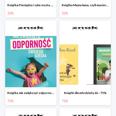
Książka Pieniądze i cała reszta. Naucz dziecko oszczędzać, dzielić się i mądrze wydawać
Książka Mama lama, czyli macierzyństwo i inne przypadłości życiowe
32%
32%
Książka Jak zwiększyć odporność swojego dziecka w promocji
Książki dla młodzieży do -75%
75%
75%