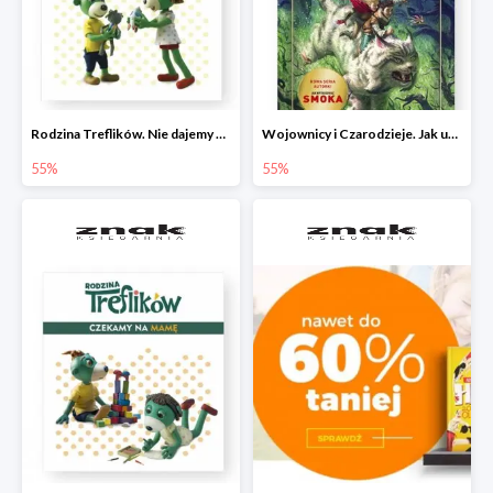
Rodzina Treflików. Nie dajemy się nudzie!
Wojownicy i Czarodzieje. Jak upolować wiedźmę
55%
55%