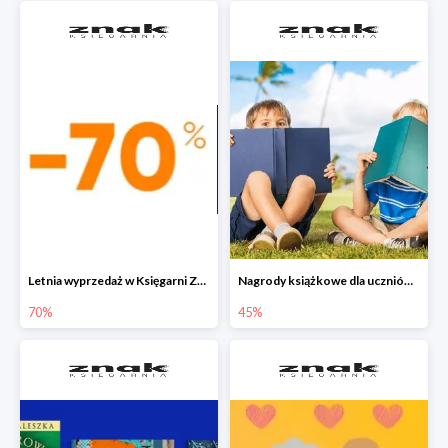
Letnia wyprzedaż w Księgarni Znak do -70%
Nagrody książkowe dla uczniów na koniec roku szkolnego w Księgarni Znak do -45%
70%
45%