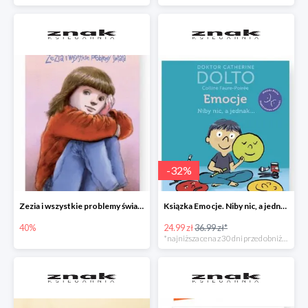
-
32
%
Zezia i wszystkie problemy świata
Ksiązka Emocje. Niby nic, a jednak... -32%
40%
24.99 zł
36.99 zł*
*najniższa cena z 30 dni przed obniżką