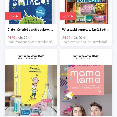
-
32
%
-
32
%
Ciało - śmiało! dla chłopaków. Przewodnik po dojrzewaniu -32%
Wierszyki domowe. Sześć i pół tuzinka wierszyków Rusinka -32%
24.99 zł
36.99 zł*
24.99 zł
36.90 zł*
*najniższa cena z 30 dni przed obniżką
*najniższa cena z 30 dni przed obniżką