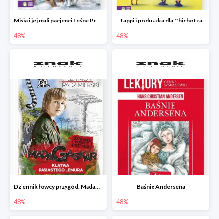
Misia i jej mali pacjenci Leśne Przytulisko
Tappi i poduszka dla Chichotka
48%
48%
Dziennik łowcy przygód. Madagaskar. Klątwa pasiastego lemura
Baśnie Andersena
48%
48%