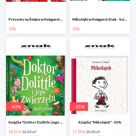
Prezenty na Święta w Księgarni Znak -50%
Mikołajki w Księgarni Znak - książki dla dzieci i młodzieży do -50%
50%
50%
-
40
%
-
35
%
Książka "Doktor Dolittle i jego zwierzęta" -40%
Książka "Mikołajek" -35%
10.25 zł
16.95 zł*
17.39 zł
26.90 zł*