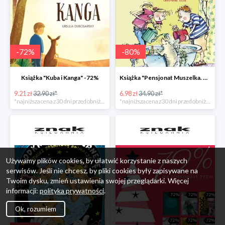
-
72
%
-
80
%
Książka "Kuba i Kanga" -72%
Książka "Pensjonat Muszelka. Nowi goście" taniej o 80%
9.21 zł
32.90 zł*
6.98 zł
34.90 zł*
*najniższa cena z 30 dni przed obniżką
*najniższa cena z 30 dni przed obniżką
Używamy plików cookies, by ułatwić korzystanie z naszych
serwisów. Jeśli nie chcesz, by pliki cookies były zapisywane na
Twoim dysku, zmień ustawienia swojej przeglądarki. Więcej
informacji:
polityka prywatności
.
Ok, rozumiem