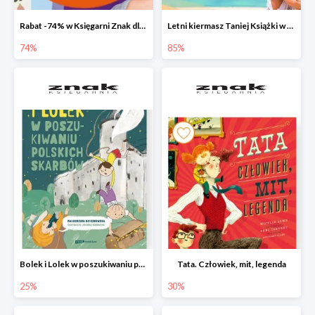
Rabat -74% w Księgarni Znak dla 100 pierwszych osób!
Letni kiermasz Taniej Książki w Ksiegarni Znak do -85%!
74%
85%
Bolek i Lolek w poszukiwaniu polskich skarbów
Tata. Człowiek, mit, legenda
25%
30%