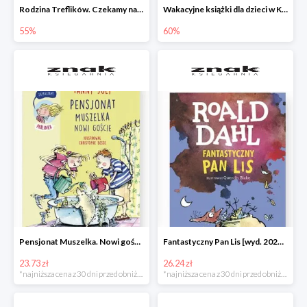
Rodzina Treflików. Czekamy na mamę
Wakacyjne książki dla dzieci w Księgarni Znak do -60%
55%
60%
Pensjonat Muszelka. Nowi goście Fanny Joly -32%
Fantastyczny Pan Lis [wyd. 2020] Roald Dahl -25%
23.73 zł
26.24 zł
*najniższa cena z 30 dni przed obniżką
*najniższa cena z 30 dni przed obniżką