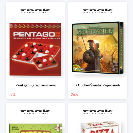
Pentago - gra planszowa
7 Cudów Świata: Pojedynek
27%
26%