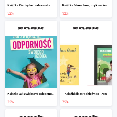
Książka Pieniądze i cała reszta. Naucz dziecko oszczędzać, dzielić się i mądrze wydawać
Książka Mama lama, czyli macierzyństwo i inne przypadłości życiowe
32%
32%
Książka Jak zwiększyć odporność swojego dziecka w promocji
Książki dla młodzieży do -75%
75%
75%