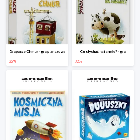
Drapacze Chmur - gra planszowa
Co słychać na farmie? - gra
32%
32%