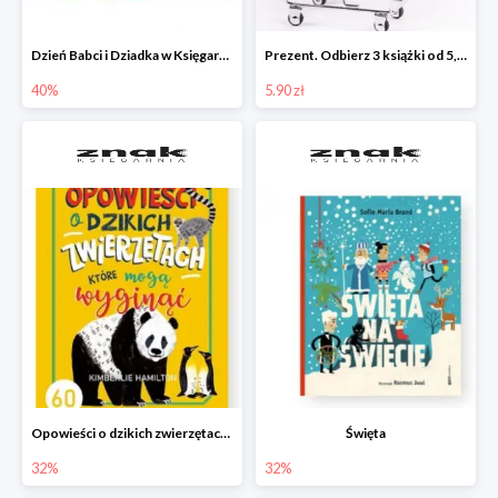
Dzień Babci i Dziadka w Księgarni Znak do -40%
Prezent. Odbierz 3 książki od 5,90zł
40%
5.90 zł
Opowieści o dzikich zwierzętach, które mogą wyginąć.
Święta
32%
32%