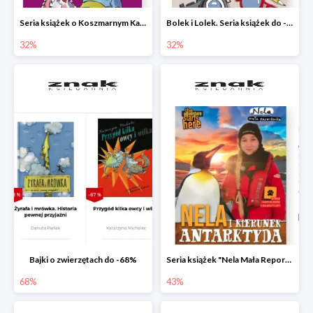
Seria książek o Koszmarnym Karolku do -32%
Bolek i Lolek. Seria książek do -32%
32%
32%
Bajki o zwierzętach do -68%
Seria książek "Nela Mała Reporterka" do -43%
68%
43%