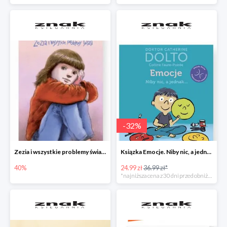
-
32
%
Zezia i wszystkie problemy świata
Ksiązka Emocje. Niby nic, a jednak... -32%
40%
24.99 zł
36.99 zł*
*najniższa cena z 30 dni przed obniżką