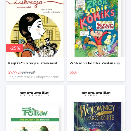
-
25
%
Książka "Lukrecja rusza w świat" -25%
Zrób sobie komiks. Zostań superbohaterem
29.99 zł
39.99 zł*
55%
*najniższa cena z 30 dni przed obniżką