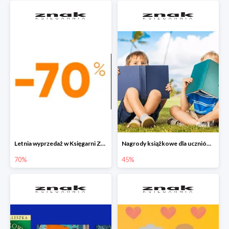
Letnia wyprzedaż w Księgarni Znak do -70%
Nagrody książkowe dla uczniów na koniec roku szkolnego w Księgarni Znak do -45%
70%
45%