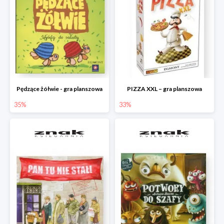
Pędzące żółwie - gra planszowa
PIZZA XXL – gra planszowa
35%
33%