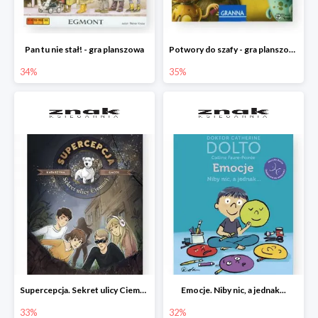
Pan tu nie stał! - gra planszowa
Potwory do szafy - gra planszowa
34%
35%
Supercepcja. Sekret ulicy Ciemnej
Emocje. Niby nic, a jednak...
33%
32%