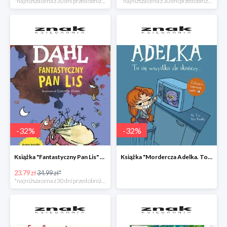
*najniższa cena z 30 dni przed obniżką
*najniższa cena z 30 dni przed obniżką
-
32
%
-
32
%
Książka "Fantastyczny Pan Lis" -32%
Książka "Mordercza Adelka. To się wszystko źle skończy" -32%
23.79 zł
34.99 zł*
*najniższa cena z 30 dni przed obniżką