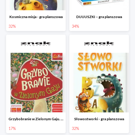
Kosmiczna misja - gra planszowa
DUUUSZKI – gra planszowa
32%
34%
Grzybobranie w Zielonym Gaju. Gra planszowa
Słowostworki - gra planszowa
17%
32%