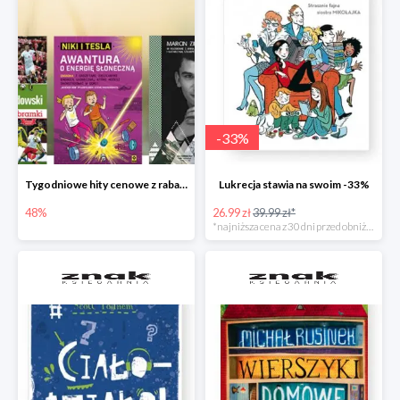
-
33
%
Tygodniowe hity cenowe z rabatem -48%
Lukrecja stawia na swoim -33%
48%
26.99 zł
39.99 zł*
*najniższa cena z 30 dni przed obniżką