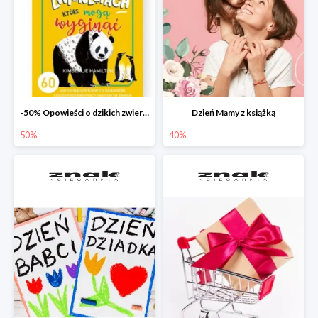
-50% Opowieści o dzikich zwierzętach
Dzień Mamy z książką
50%
40%