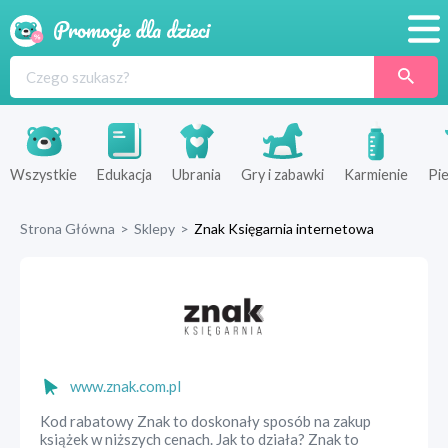
Promocje
Produkty
Sklepy
Wszystkie
Edukacja
Ubrania
Gry i zabawki
Karmienie
Pie
Blog
Strona Główna
>
Sklepy
>
Znak Księgarnia internetowa
Wyprawka
www.znak.com.pl
Kod rabatowy Znak to doskonały sposób na zakup
książek w niższych cenach. Jak to działa? Znak to