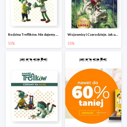
Rodzina Treflików. Nie dajemy się nudzie!
Wojownicy i Czarodzieje. Jak upolować wiedźmę
55%
55%