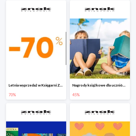
Letnia wyprzedaż w Księgarni Znak do -70%
Nagrody książkowe dla uczniów na koniec roku szkolnego w Księgarni Znak do -45%
70%
45%