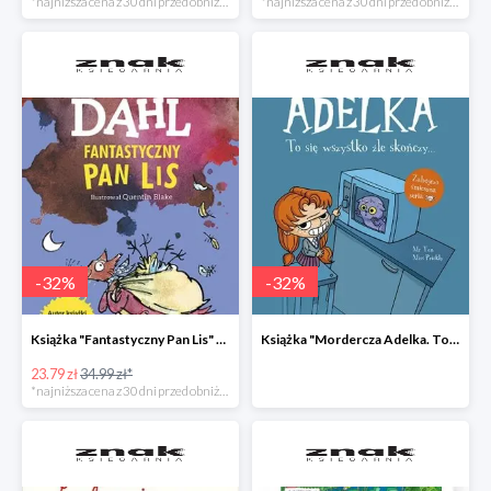
*najniższa cena z 30 dni przed obniżką
*najniższa cena z 30 dni przed obniżką
-
32
%
-
32
%
Książka "Fantastyczny Pan Lis" -32%
Książka "Mordercza Adelka. To się wszystko źle skończy" -32%
23.79 zł
34.99 zł*
*najniższa cena z 30 dni przed obniżką