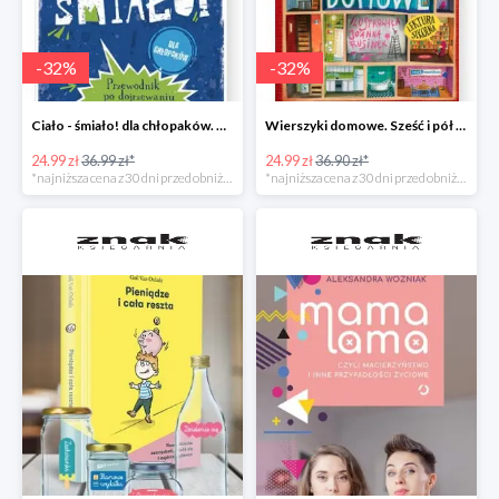
-
32
%
-
32
%
Ciało - śmiało! dla chłopaków. Przewodnik po dojrzewaniu -32%
Wierszyki domowe. Sześć i pół tuzinka wierszyków Rusinka -32%
24.99 zł
36.99 zł*
24.99 zł
36.90 zł*
*najniższa cena z 30 dni przed obniżką
*najniższa cena z 30 dni przed obniżką