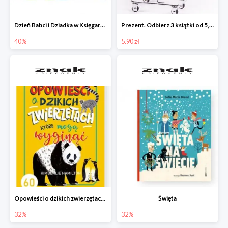
Dzień Babci i Dziadka w Księgarni Znak do -40%
Prezent. Odbierz 3 książki od 5,90zł
40%
5.90 zł
Opowieści o dzikich zwierzętach, które mogą wyginąć.
Święta
32%
32%