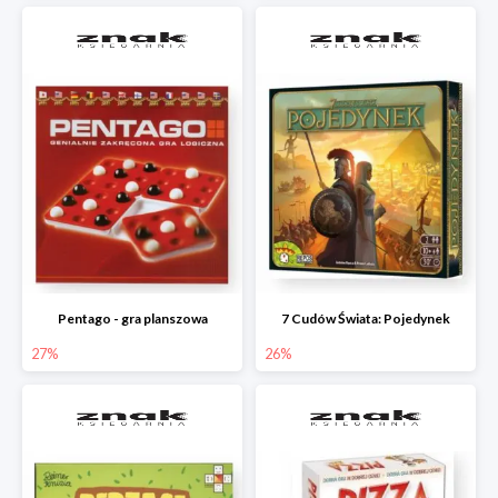
Pentago - gra planszowa
7 Cudów Świata: Pojedynek
27%
26%