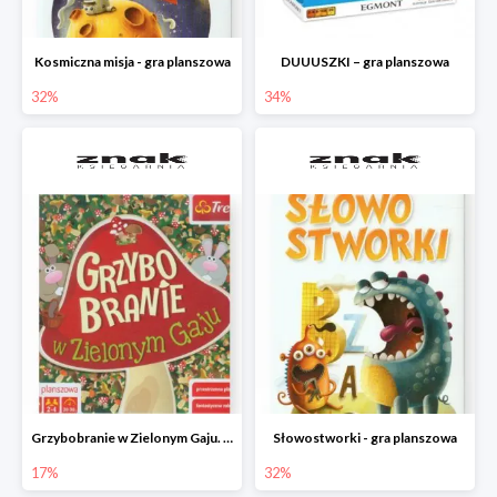
Kosmiczna misja - gra planszowa
DUUUSZKI – gra planszowa
32%
34%
Grzybobranie w Zielonym Gaju. Gra planszowa
Słowostworki - gra planszowa
17%
32%