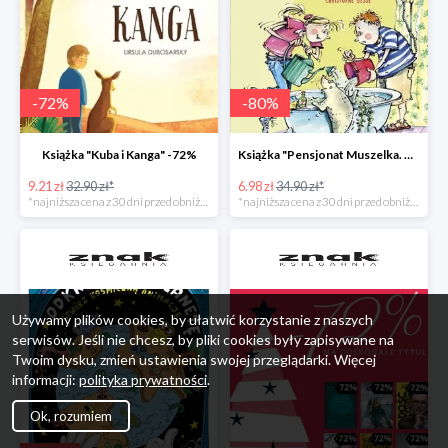
-
72
%
-
80
%
Książka "Kuba i Kanga" -72%
Książka "Pensjonat Muszelka. Nowi goście" taniej o 80%
9.21 zł
32.90 zł*
6.98 zł
34.90 zł*
*najniższa cena z 30 dni przed obniżką
*najniższa cena z 30 dni przed obniżką
Używamy plików cookies, by ułatwić korzystanie z naszych
serwisów. Jeśli nie chcesz, by pliki cookies były zapisywane na
Twoim dysku, zmień ustawienia swojej przeglądarki. Więcej
informacji:
polityka prywatności
.
Ok, rozumiem