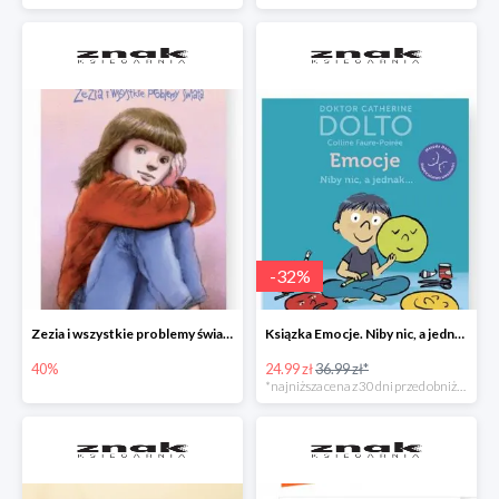
-
32
%
Zezia i wszystkie problemy świata
Ksiązka Emocje. Niby nic, a jednak... -32%
40%
24.99 zł
36.99 zł*
*najniższa cena z 30 dni przed obniżką