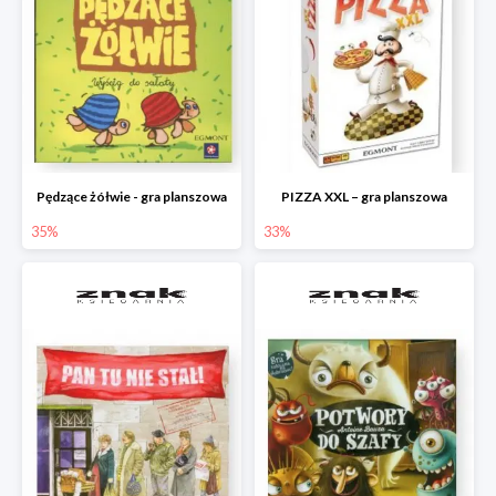
Pędzące żółwie - gra planszowa
PIZZA XXL – gra planszowa
35%
33%