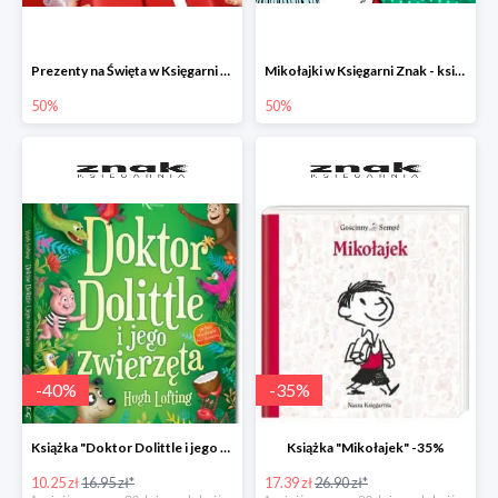
Prezenty na Święta w Księgarni Znak -50%
Mikołajki w Księgarni Znak - książki dla dzieci i młodzieży do -50%
50%
50%
-
40
%
-
35
%
Książka "Doktor Dolittle i jego zwierzęta" -40%
Książka "Mikołajek" -35%
10.25 zł
16.95 zł*
17.39 zł
26.90 zł*