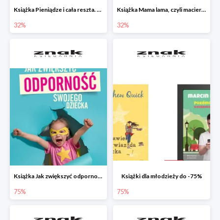
Książka Pieniądze i cała reszta. Naucz dziecko oszczędzać, dzielić się i mądrze wydawać
Książka Mama lama, czyli macierzyństwo i inne przypadłości życiowe
32%
32%
Książka Jak zwiększyć odporność swojego dziecka w promocji
Książki dla młodzieży do -75%
75%
75%