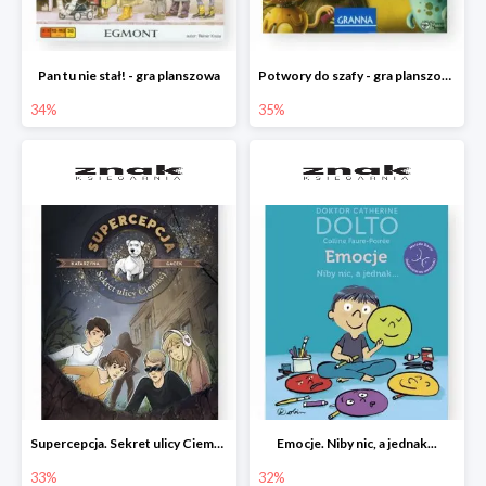
Pan tu nie stał! - gra planszowa
Potwory do szafy - gra planszowa
34%
35%
Supercepcja. Sekret ulicy Ciemnej
Emocje. Niby nic, a jednak...
33%
32%