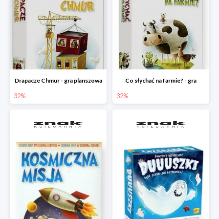
Drapacze Chmur - gra planszowa
Co słychać na farmie? - gra
32%
32%