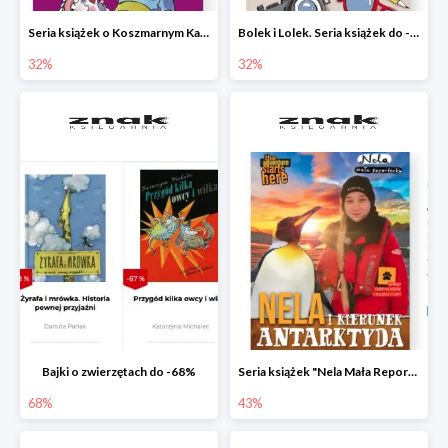
Seria książek o Koszmarnym Karolku do -32%
Bolek i Lolek. Seria książek do -32%
32%
32%
Bajki o zwierzętach do -68%
Seria książek "Nela Mała Reporterka" do -43%
68%
43%