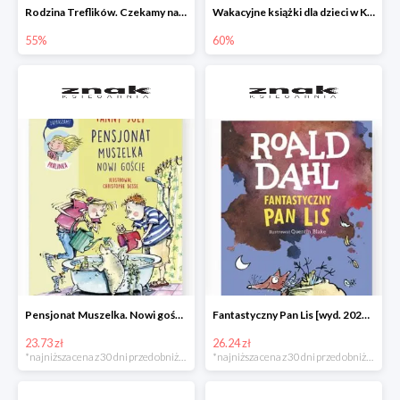
Rodzina Treflików. Czekamy na mamę
Wakacyjne książki dla dzieci w Księgarni Znak do -60%
55%
60%
Pensjonat Muszelka. Nowi goście Fanny Joly -32%
Fantastyczny Pan Lis [wyd. 2020] Roald Dahl -25%
23.73 zł
26.24 zł
*najniższa cena z 30 dni przed obniżką
*najniższa cena z 30 dni przed obniżką