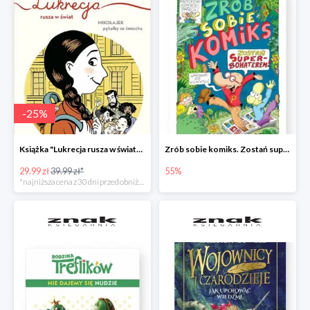
-
25
%
Książka "Lukrecja rusza w świat" -25%
Zrób sobie komiks. Zostań superbohaterem
29.99 zł
39.99 zł*
55%
*najniższa cena z 30 dni przed obniżką