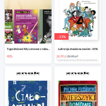
-
33
%
Tygodniowe hity cenowe z rabatem -48%
Lukrecja stawia na swoim -33%
48%
26.99 zł
39.99 zł*
*najniższa cena z 30 dni przed obniżką