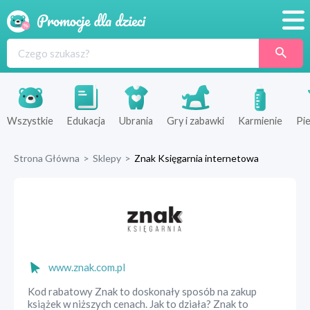
Promocje
Produkty
Sklepy
Wszystkie
Edukacja
Ubrania
Gry i zabawki
Karmienie
Pie
Blog
Strona Główna
>
Sklepy
>
Znak Księgarnia internetowa
Wyprawka
www.znak.com.pl
Kod rabatowy Znak to doskonały sposób na zakup
książek w niższych cenach. Jak to działa? Znak to