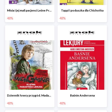
Misia i jej mali pacjenci Leśne Przytulisko
Tappi i poduszka dla Chichotka
48%
48%
Dziennik łowcy przygód. Madagaskar. Klątwa pasiastego lemura
Baśnie Andersena
48%
48%