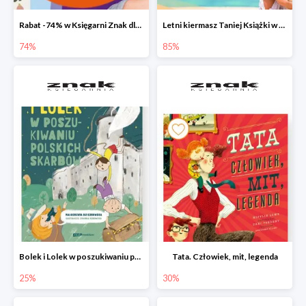
Rabat -74% w Księgarni Znak dla 100 pierwszych osób!
Letni kiermasz Taniej Książki w Ksiegarni Znak do -85%!
74%
85%
Bolek i Lolek w poszukiwaniu polskich skarbów
Tata. Człowiek, mit, legenda
25%
30%