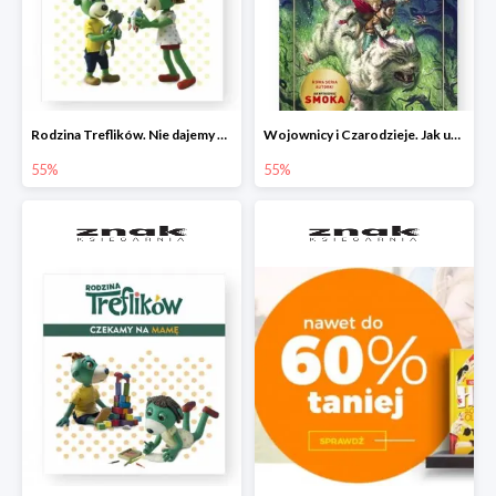
Rodzina Treflików. Nie dajemy się nudzie!
Wojownicy i Czarodzieje. Jak upolować wiedźmę
55%
55%