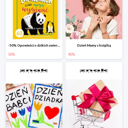
-50% Opowieści o dzikich zwierzętach
Dzień Mamy z książką
50%
40%