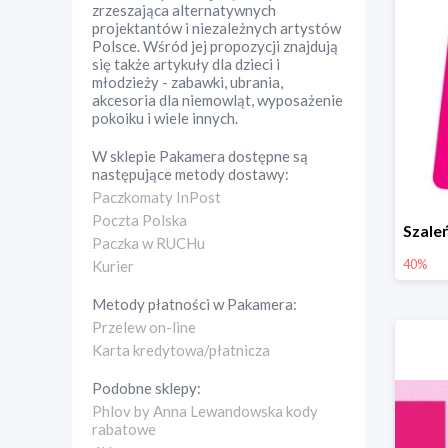
zrzeszająca alternatywnych
projektantów i niezależnych artystów
Polsce. Wśród jej propozycji znajdują
się także artykuły dla dzieci i
młodzieży - zabawki, ubrania,
akcesoria dla niemowląt, wyposażenie
pokoiku i wiele innych.
W sklepie
Pakamera
dostępne są
następujące metody dostawy:
Paczkomaty InPost
Poczta Polska
Paczka w RUCHu
40%
Kurier
Metody płatności w
Pakamera
:
Przelew on-line
Karta kredytowa/płatnicza
Podobne sklepy:
Phlov by Anna Lewandowska kody
rabatowe