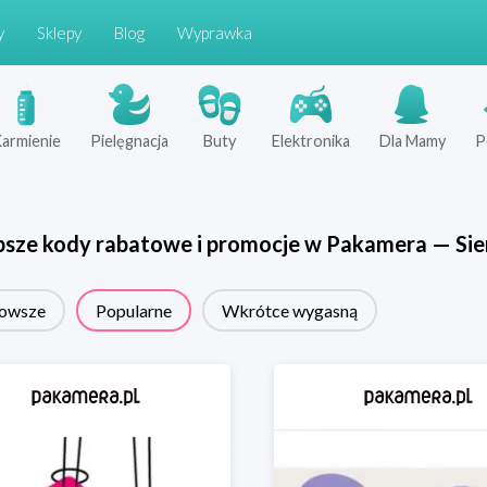
y
Sklepy
Blog
Wyprawka
armienie
Pielęgnacja
Buty
Elektronika
Dla Mamy
P
psze kody rabatowe i promocje w
Pakamera
—
Sie
owsze
Popularne
Wkrótce wygasną