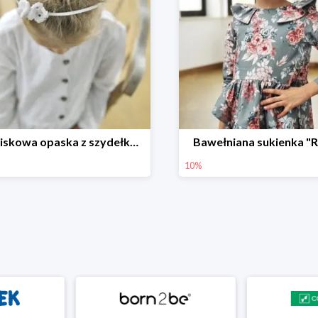
Bezuciskowa opaska z szydełkowym motylkiem
Bawełniana sukienka "
10%