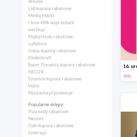
4Home
Lidl kupony rabatowe
Media Markt
I love Milk wyprzedaże
merlin.pl
Mall.pl kody rabatowe
Lullalove
tołpa. kupony rabatowe
Kinderkraft
Super Prezenty kupony rabatowe
NEO24
40%
Szumisie kupony rabatowe
Vobis
Mustache.pl promocje
Popularne sklepy:
Play kody rabatowe
Neonet
Cobi kupony rabatowe
ezebra.pl