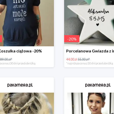
-
20
%
Koszulka ciążowa -20%
89.00 zł*
44.00 zł
55.00 zł*
a cena z 30 dni przed obniżką
*najniższa cena z 30 dni przed obniżką