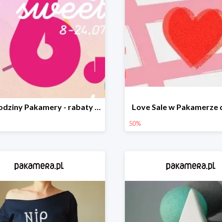
16. urodziny Pakamery - rabaty do -40%
Love Sale w Pakamerze 
50%