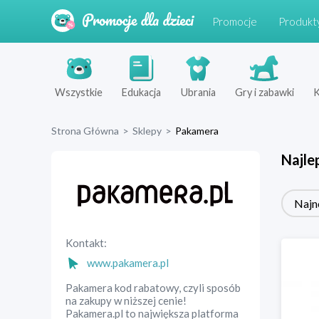
Promocje
Produkt
Wszystkie
Edukacja
Ubrania
Gry i zabawki
K
Strona Główna
>
Sklepy
>
Pakamera
Najle
Najn
Kontakt:
www.pakamera.pl
Pakamera kod rabatowy, czyli sposób
na zakupy w niższej cenie!
Pakamera.pl to największa platforma