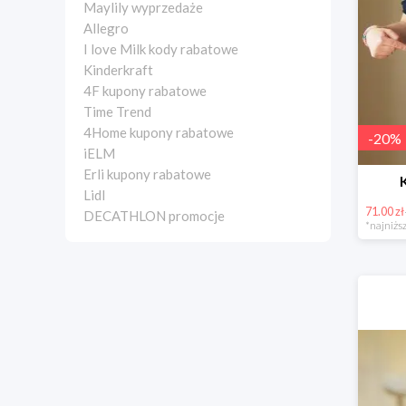
Maylily wyprzedaże
Allegro
I love Milk kody rabatowe
Kinderkraft
4F kupony rabatowe
Time Trend
4Home kupony rabatowe
-
20
%
iELM
Erli kupony rabatowe
Lidl
71.00 zł
DECATHLON promocje
*najniższ