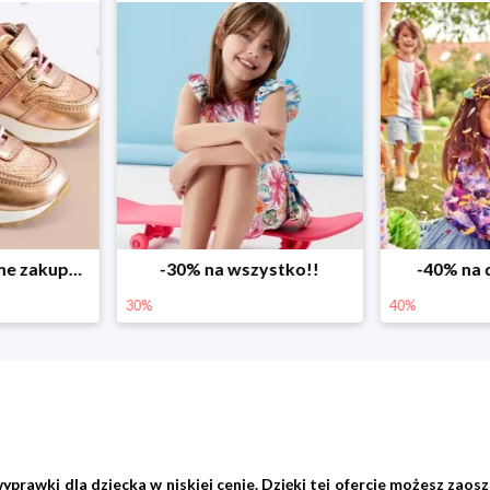
ystko!!
-40% na drugą sztukę
Wiosenne r
40%
25%
wki dla dziecka w niskiej cenie. Dzięki tej ofercie możesz zaoszc