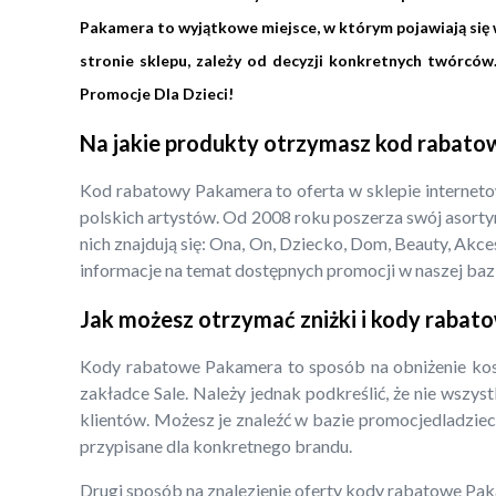
Pakamera to wyjątkowe miejsce, w którym pojawiają się w
stronie sklepu, zależy od decyzji konkretnych twórcó
Promocje Dla Dzieci!
Na jakie produkty otrzymasz kod rabat
Kod rabatowy Pakamera to oferta w sklepie internet
polskich artystów. Od 2008 roku poszerza swój asorty
nich znajdują się: Ona, On, Dziecko, Dom, Beauty, Ak
informacje na temat dostępnych promocji w naszej bazi
Jak możesz otrzymać zniżki i kody raba
Kody rabatowe Pakamera to sposób na obniżenie kos
zakładce Sale. Należy jednak podkreślić, że nie wszy
klientów. Możesz je znaleźć w bazie promocjedladzieci.
przypisane dla konkretnego brandu.
Drugi sposób na znalezienie oferty kody rabatowe Paka