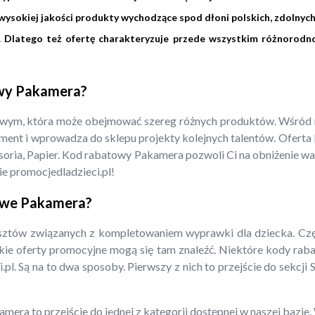
ysokiej jakości produkty wychodzące spod dłoni polskich, zdolnych
w. Dlatego też ofertę charakteryzuje przede wszystkim różnorod
owy Pakamera?
owym, która może obejmować szereg różnych produktów. Wśród ni
ment i wprowadza do sklepu projekty kolejnych talentów. Oferta P
cesoria, Papier. Kod rabatowy Pakamera pozwoli Ci na obniżenie w
e promocjedladzieci.pl!
towe Pakamera?
ztów związanych z kompletowaniem wyprawki dla dziecka. Część
stkie oferty promocyjne mogą się tam znaleźć. Niektóre kody ra
pl. Są na to dwa sposoby. Pierwszy z nich to przejście do sekcji
mera to przejście do jednej z kategorii dostępnej w naszej bazi