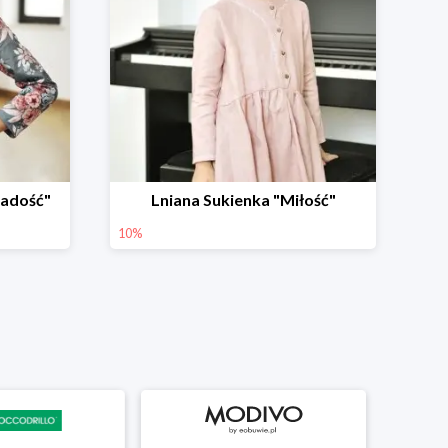
Radość"
Lniana Sukienka "Miłość"
10%