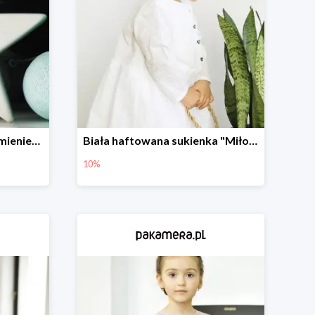
Porcelanowa Gwiazda z imieniem i datą urodzenia dziecka -20%
Biała haftowana sukienka "Miłość"
10%