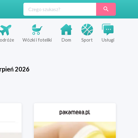
odróże
Wózki i foteliki
Dom
Sport
Usługi
rpień
2026