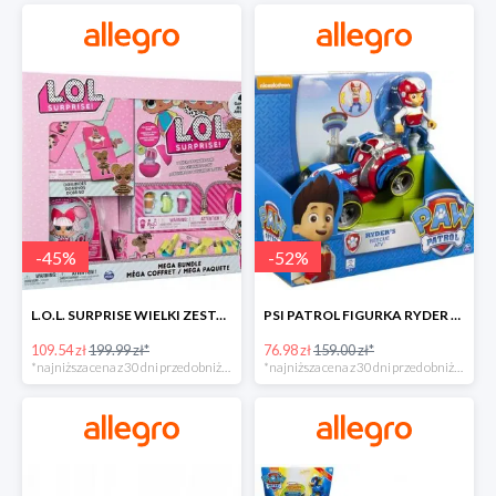
-
45
%
-
52
%
L.O.L. SURPRISE WIELKI ZESTAW NIESPODZIANKA 4 GRY -45%
PSI PATROL FIGURKA RYDER + QUAD POJAZD RATUNKOWY -51%
109.54 zł
199.99 zł*
76.98 zł
159.00 zł*
*najniższa cena z 30 dni przed obniżką
*najniższa cena z 30 dni przed obniżką