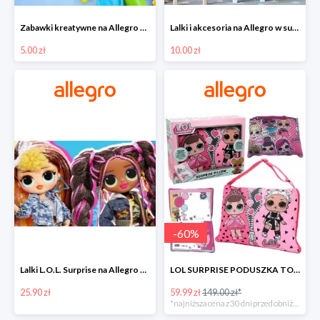
Zabawki kreatywne na Allegro w super cenach od 5 zł
Lalki i akcesoria na Allegro w super cenach od 10 zł
5.00 zł
10.00 zł
-
60
%
Lalki L.O.L. Surprise na Allegro w super cenach od 25,90 zł
LOL SURPRISE PODUSZKA TOREBKA SEKRETNY SCHOWEK MP3 -59%
25.90 zł
59.99 zł
149.00 zł*
*najniższa cena z 30 dni przed obniżką