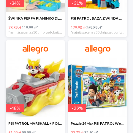
-
34
%
-
31
%
ŚWINKA PEPPA PIANINKO DLA DZIECI -34%
PSI PATROL BAZA Z WINDĄ WIEŻA + POJAZD AUTO REX -30%
78.89 zł
119.99 zł*
179.90 zł
259.89 zł*
*najniższa cena z 30 dni przed obniżką
*najniższa cena z 30 dni przed obniżką
-
48
%
-
29
%
PSI PATROL MARSHALL + POJAZD WÓZ STRAŻACKI DŹWIĘK -48%
Puzzle 24Max PSI PATROL Wesoła drużyna TREFL -29%
51.99 zł
99.99 zł*
22.70 zł
32.10 zł*