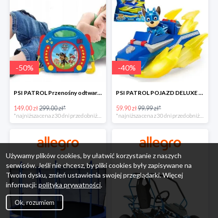
-
50
%
-
40
%
PSI PATROL Przenośny odtwarzacz CD Karaoke PAW -50%
PSI PATROL POJAZD DELUXE FIGURKA CHASE MIGHTY PUPS -40%
149.00 zł
299.00 zł*
59.90 zł
99.99 zł*
*najniższa cena z 30 dni przed obniżką
*najniższa cena z 30 dni przed obniżką
Używamy plików cookies, by ułatwić korzystanie z naszych
serwisów. Jeśli nie chcesz, by pliki cookies były zapisywane na
Twoim dysku, zmień ustawienia swojej przeglądarki. Więcej
informacji:
polityka prywatności
.
Ok, rozumiem