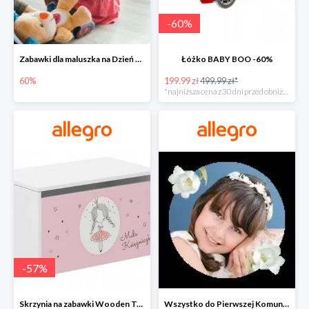
-
60
%
Zabawki dla maluszka na Dzień Dziecka na Allegro do -60%
Łóżko BABY BOO -60%
60%
199.99 zł
499.99 zł*
*najniższa cena z 30 dni przed obniżką
-
57
%
Skrzynia na zabawki Wooden Toys -57%
Wszystko do Pierwszej Komunii na Allegro do -70%