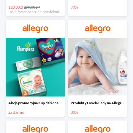
128.00 zł
299.00 zł*
70%
*najniższa cena z 30 dni przed obniżką
Akcja promocyjna Kup dziś dostawa jutro
Produkty Lovela Baby na Allegro do -30%
za darmo
30%