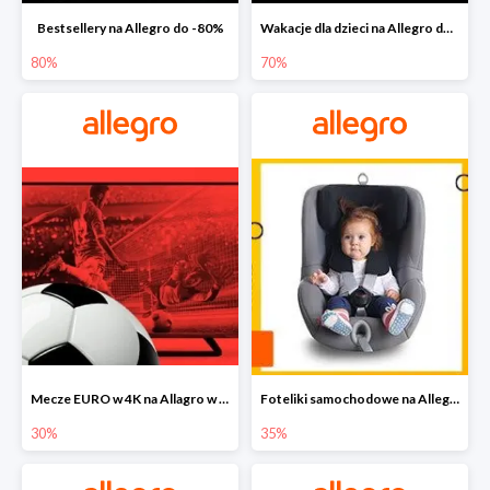
Bestsellery na Allegro do -80%
Wakacje dla dzieci na Allegro do -70%
80%
70%
Mecze EURO w 4K na Allagro w super cenach
Foteliki samochodowe na Allegro w super cenach
30%
35%