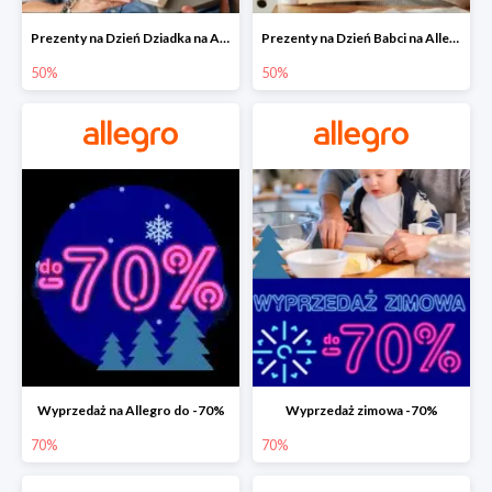
Prezenty na Dzień Dziadka na Allegro do -50%
Prezenty na Dzień Babci na Allegro do -50%
50%
50%
Wyprzedaż na Allegro do -70%
Wyprzedaż zimowa -70%
70%
70%