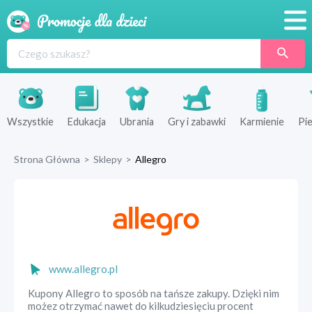
Promocje
Produkty
Sklepy
Wszystkie
Edukacja
Ubrania
Gry i zabawki
Karmienie
Pie
Blog
Strona Główna
>
Sklepy
>
Allegro
Wyprawka
www.allegro.pl
Kupony Allegro to sposób na tańsze zakupy. Dzięki nim
możez otrzymać nawet do kilkudziesięciu procent