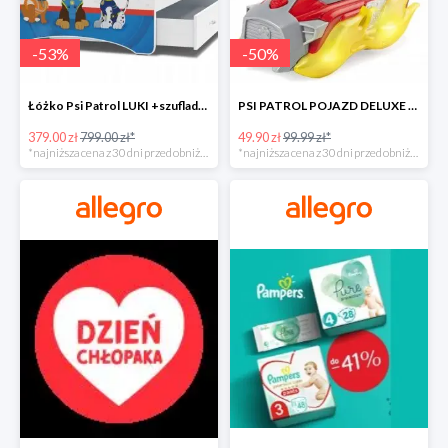
-
53
%
-
50
%
Łóżko Psi Patrol LUKI +szuflada+materac+grafika -52%
PSI PATROL POJAZD DELUXE FIGURKA MARSHALL MIGHTY -50%
379.00 zł
799.00 zł*
49.90 zł
99.99 zł*
*najniższa cena z 30 dni przed obniżką
*najniższa cena z 30 dni przed obniżką