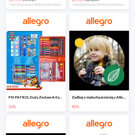
*najniższa cena z 30 dni przed obniżką
*najniższa cena z 30 dni przed obniżką
PSI PATROL Duży Zestaw Artystyczny 52 elementy na piąty komplet -50%
Zadbaj o malucha jesienią z Allegro do -80%
50%
80%