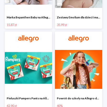
Marka Bepanthen Baby na Allegro od 15,87 zł!
Zestawy Emolium dla dzieci i mam na Allegro od 35,99 zł
15.87 zł
35.99 zł
Pieluszki Pampers Pants na Allegro od 42,90 zł
Powrót do szkoły na Allegro do -40%
42.90 zł
40%