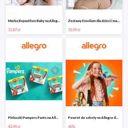
Marka Bepanthen Baby na Allegro od 15,87 zł!
Zestawy Emolium dla dzieci i mam na Allegro od 35,99 zł
15.87 zł
35.99 zł
Pieluszki Pampers Pants na Allegro od 42,90 zł
Powrót do szkoły na Allegro do -40%
42.90 zł
40%