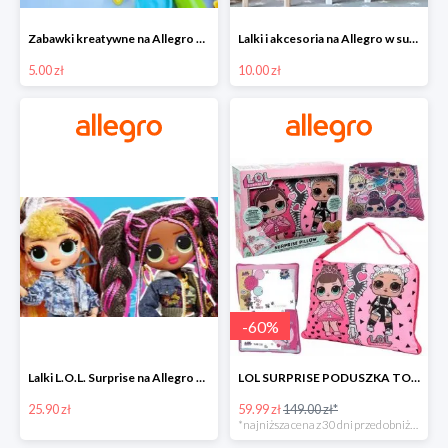
Zabawki kreatywne na Allegro w super cenach od 5 zł
Lalki i akcesoria na Allegro w super cenach od 10 zł
5.00 zł
10.00 zł
-
60
%
Lalki L.O.L. Surprise na Allegro w super cenach od 25,90 zł
LOL SURPRISE PODUSZKA TOREBKA SEKRETNY SCHOWEK MP3 -59%
25.90 zł
59.99 zł
149.00 zł*
*najniższa cena z 30 dni przed obniżką