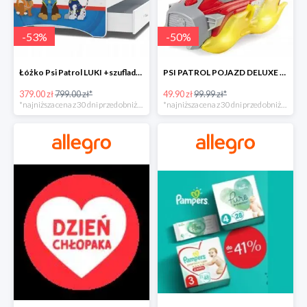
-
53
%
-
50
%
Łóżko Psi Patrol LUKI +szuflada+materac+grafika -52%
PSI PATROL POJAZD DELUXE FIGURKA MARSHALL MIGHTY -50%
379.00 zł
799.00 zł*
49.90 zł
99.99 zł*
*najniższa cena z 30 dni przed obniżką
*najniższa cena z 30 dni przed obniżką