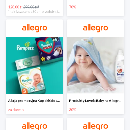
128.00 zł
299.00 zł*
70%
*najniższa cena z 30 dni przed obniżką
Akcja promocyjna Kup dziś dostawa jutro
Produkty Lovela Baby na Allegro do -30%
za darmo
30%