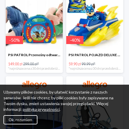
-
50
%
-
40
%
PSI PATROL Przenośny odtwarzacz CD Karaoke PAW -50%
PSI PATROL POJAZD DELUXE FIGURKA CHASE MIGHTY PUPS -40%
149.00 zł
299.00 zł*
59.90 zł
99.99 zł*
*najniższa cena z 30 dni przed obniżką
*najniższa cena z 30 dni przed obniżką
Używamy plików cookies, by ułatwić korzystanie z naszych
serwisów. Jeśli nie chcesz, by pliki cookies były zapisywane na
Twoim dysku, zmień ustawienia swojej przeglądarki. Więcej
informacji:
polityka prywatności
.
Ok, rozumiem