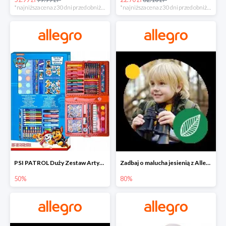
*najniższa cena z 30 dni przed obniżką
*najniższa cena z 30 dni przed obniżką
PSI PATROL Duży Zestaw Artystyczny 52 elementy na piąty komplet -50%
Zadbaj o malucha jesienią z Allegro do -80%
50%
80%