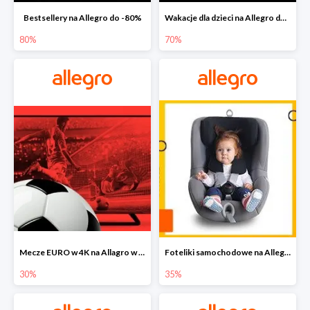
Bestsellery na Allegro do -80%
Wakacje dla dzieci na Allegro do -70%
80%
70%
Mecze EURO w 4K na Allagro w super cenach
Foteliki samochodowe na Allegro w super cenach
30%
35%