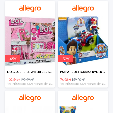
-
45
%
-
52
%
L.O.L. SURPRISE WIELKI ZESTAW NIESPODZIANKA 4 GRY -45%
PSI PATROL FIGURKA RYDER + QUAD POJAZD RATUNKOWY -51%
109.54 zł
199.99 zł*
76.98 zł
159.00 zł*
*najniższa cena z 30 dni przed obniżką
*najniższa cena z 30 dni przed obniżką