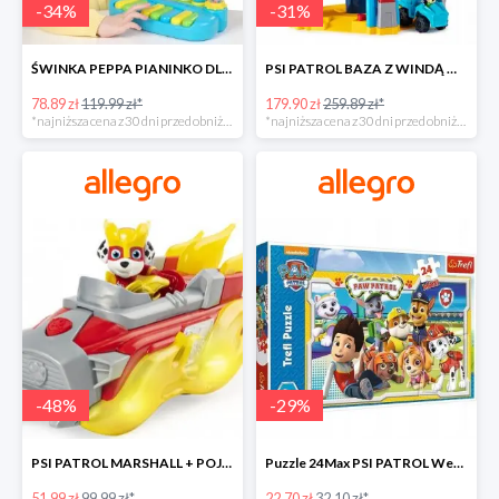
-
34
%
-
31
%
ŚWINKA PEPPA PIANINKO DLA DZIECI -34%
PSI PATROL BAZA Z WINDĄ WIEŻA + POJAZD AUTO REX -30%
78.89 zł
119.99 zł*
179.90 zł
259.89 zł*
*najniższa cena z 30 dni przed obniżką
*najniższa cena z 30 dni przed obniżką
-
48
%
-
29
%
PSI PATROL MARSHALL + POJAZD WÓZ STRAŻACKI DŹWIĘK -48%
Puzzle 24Max PSI PATROL Wesoła drużyna TREFL -29%
51.99 zł
99.99 zł*
22.70 zł
32.10 zł*