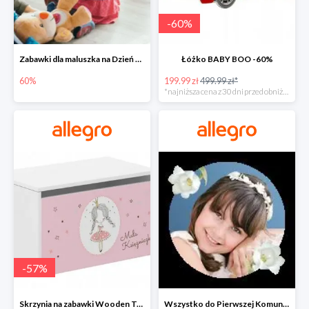
-
60
%
Zabawki dla maluszka na Dzień Dziecka na Allegro do -60%
Łóżko BABY BOO -60%
60%
199.99 zł
499.99 zł*
*najniższa cena z 30 dni przed obniżką
-
57
%
Skrzynia na zabawki Wooden Toys -57%
Wszystko do Pierwszej Komunii na Allegro do -70%