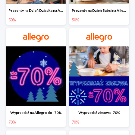
Prezenty na Dzień Dziadka na Allegro do -50%
Prezenty na Dzień Babci na Allegro do -50%
50%
50%
Wyprzedaż na Allegro do -70%
Wyprzedaż zimowa -70%
70%
70%