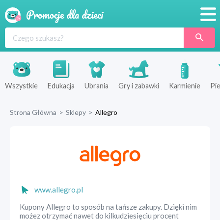
Promocje
Produkty
Sklepy
Wszystkie
Edukacja
Ubrania
Gry i zabawki
Karmienie
Pie
Blog
Strona Główna
>
Sklepy
>
Allegro
Wyprawka
www.allegro.pl
Kupony Allegro to sposób na tańsze zakupy. Dzięki nim
możez otrzymać nawet do kilkudziesięciu procent