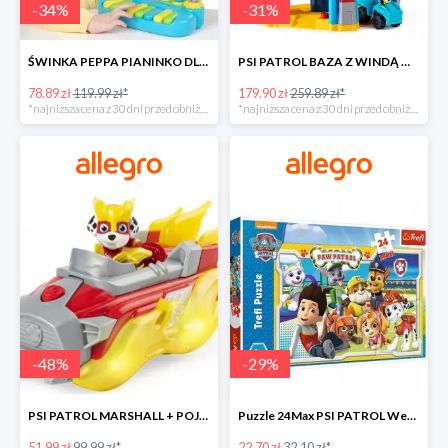
-
34
%
-
31
%
ŚWINKA PEPPA PIANINKO DLA DZIECI -34%
PSI PATROL BAZA Z WINDĄ WIEŻA + POJAZD AUTO REX -30%
78.89 zł
119.99 zł*
179.90 zł
259.89 zł*
*najniższa cena z 30 dni przed obniżką
*najniższa cena z 30 dni przed obniżką
-
48
%
-
29
%
PSI PATROL MARSHALL + POJAZD WÓZ STRAŻACKI DŹWIĘK -48%
Puzzle 24Max PSI PATROL Wesoła drużyna TREFL -29%
51.99 zł
99.99 zł*
22.70 zł
32.10 zł*