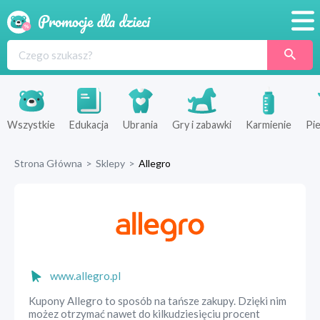
Promocje
Produkty
Sklepy
Wszystkie
Edukacja
Ubrania
Gry i zabawki
Karmienie
Pie
Blog
Strona Główna
>
Sklepy
>
Allegro
Wyprawka
www.allegro.pl
Kupony Allegro to sposób na tańsze zakupy. Dzięki nim
możez otrzymać nawet do kilkudziesięciu procent