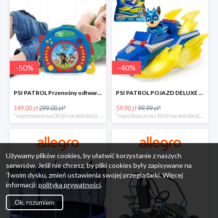
-
50
%
-
40
%
PSI PATROL Przenośny odtwarzacz CD Karaoke PAW -50%
PSI PATROL POJAZD DELUXE FIGURKA CHASE MIGHTY PUPS -40%
149.00 zł
299.00 zł*
59.90 zł
99.99 zł*
*najniższa cena z 30 dni przed obniżką
*najniższa cena z 30 dni przed obniżką
Używamy plików cookies, by ułatwić korzystanie z naszych
serwisów. Jeśli nie chcesz, by pliki cookies były zapisywane na
Twoim dysku, zmień ustawienia swojej przeglądarki. Więcej
informacji:
polityka prywatności
.
Ok, rozumiem