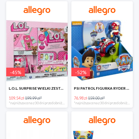
-
45
%
-
52
%
L.O.L. SURPRISE WIELKI ZESTAW NIESPODZIANKA 4 GRY -45%
PSI PATROL FIGURKA RYDER + QUAD POJAZD RATUNKOWY -51%
109.54 zł
199.99 zł*
76.98 zł
159.00 zł*
*najniższa cena z 30 dni przed obniżką
*najniższa cena z 30 dni przed obniżką