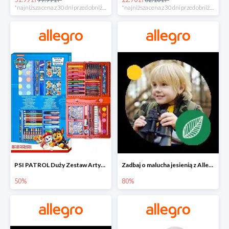
*najniższa cena z 30 dni przed obniżką
*najniższa cena z 30 dni przed obniżką
PSI PATROL Duży Zestaw Artystyczny 52 elementy na piąty komplet -50%
Zadbaj o malucha jesienią z Allegro do -80%
50%
80%