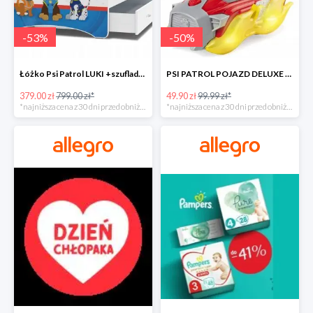
-
53
%
-
50
%
Łóżko Psi Patrol LUKI +szuflada+materac+grafika -52%
PSI PATROL POJAZD DELUXE FIGURKA MARSHALL MIGHTY -50%
379.00 zł
799.00 zł*
49.90 zł
99.99 zł*
*najniższa cena z 30 dni przed obniżką
*najniższa cena z 30 dni przed obniżką