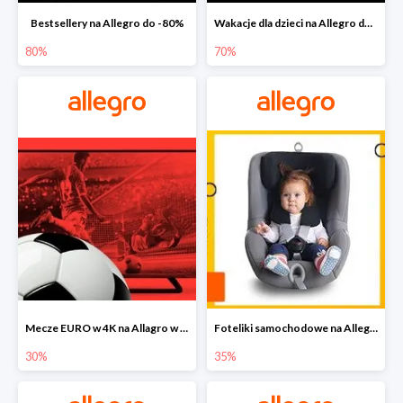
Bestsellery na Allegro do -80%
Wakacje dla dzieci na Allegro do -70%
80%
70%
Mecze EURO w 4K na Allagro w super cenach
Foteliki samochodowe na Allegro w super cenach
30%
35%