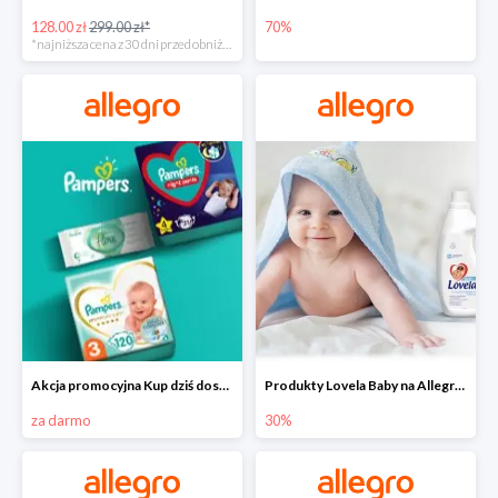
128.00 zł
299.00 zł*
70%
*najniższa cena z 30 dni przed obniżką
Akcja promocyjna Kup dziś dostawa jutro
Produkty Lovela Baby na Allegro do -30%
za darmo
30%