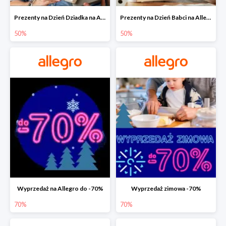
Prezenty na Dzień Dziadka na Allegro do -50%
Prezenty na Dzień Babci na Allegro do -50%
50%
50%
Wyprzedaż na Allegro do -70%
Wyprzedaż zimowa -70%
70%
70%