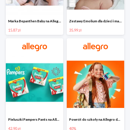
Marka Bepanthen Baby na Allegro od 15,87 zł!
Zestawy Emolium dla dzieci i mam na Allegro od 35,99 zł
15.87 zł
35.99 zł
Pieluszki Pampers Pants na Allegro od 42,90 zł
Powrót do szkoły na Allegro do -40%
42.90 zł
40%