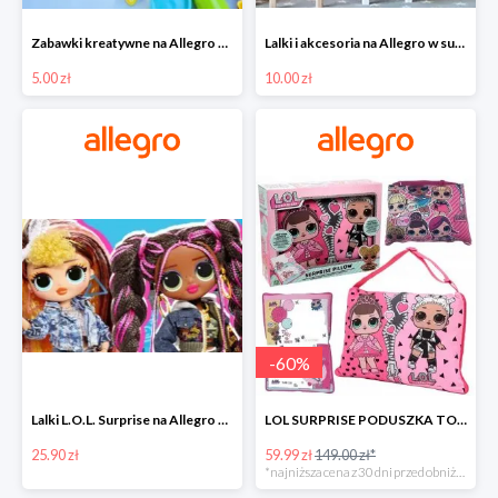
Zabawki kreatywne na Allegro w super cenach od 5 zł
Lalki i akcesoria na Allegro w super cenach od 10 zł
5.00 zł
10.00 zł
-
60
%
Lalki L.O.L. Surprise na Allegro w super cenach od 25,90 zł
LOL SURPRISE PODUSZKA TOREBKA SEKRETNY SCHOWEK MP3 -59%
25.90 zł
59.99 zł
149.00 zł*
*najniższa cena z 30 dni przed obniżką