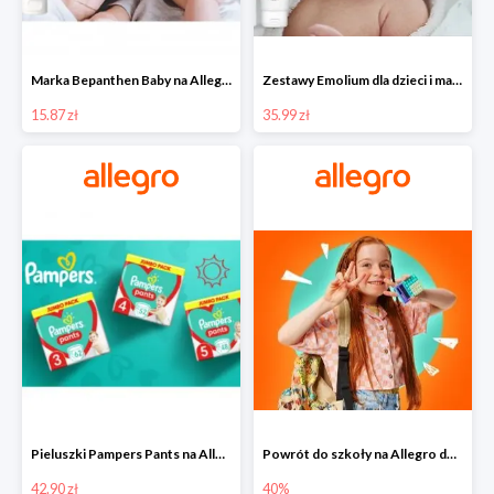
Marka Bepanthen Baby na Allegro od 15,87 zł!
Zestawy Emolium dla dzieci i mam na Allegro od 35,99 zł
15.87 zł
35.99 zł
Pieluszki Pampers Pants na Allegro od 42,90 zł
Powrót do szkoły na Allegro do -40%
42.90 zł
40%