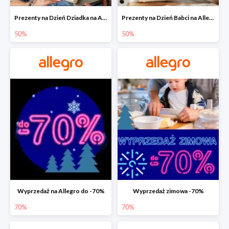
Prezenty na Dzień Dziadka na Allegro do -50%
Prezenty na Dzień Babci na Allegro do -50%
50%
50%
Wyprzedaż na Allegro do -70%
Wyprzedaż zimowa -70%
70%
70%