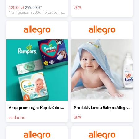
128.00 zł
299.00 zł*
70%
*najniższa cena z 30 dni przed obniżką
Akcja promocyjna Kup dziś dostawa jutro
Produkty Lovela Baby na Allegro do -30%
za darmo
30%