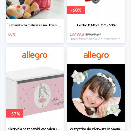
-
60
%
Zabawki dla maluszka na Dzień Dziecka na Allegro do -60%
Łóżko BABY BOO -60%
60%
199.99 zł
499.99 zł*
*najniższa cena z 30 dni przed obniżką
-
57
%
Skrzynia na zabawki Wooden Toys -57%
Wszystko do Pierwszej Komunii na Allegro do -70%