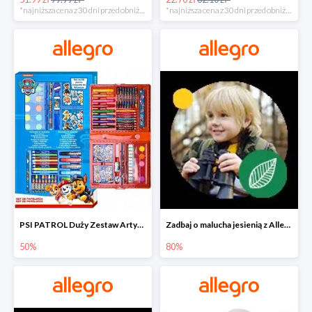
*najniższa cena z 30 dni przed obniżką
*najniższa cena z 30 dni przed obniżką
PSI PATROL Duży Zestaw Artystyczny 52 elementy na piąty komplet -50%
Zadbaj o malucha jesienią z Allegro do -80%
50%
80%