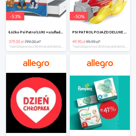
-
53
%
-
50
%
Łóżko Psi Patrol LUKI +szuflada+materac+grafika -52%
PSI PATROL POJAZD DELUXE FIGURKA MARSHALL MIGHTY -50%
379.00 zł
799.00 zł*
49.90 zł
99.99 zł*
*najniższa cena z 30 dni przed obniżką
*najniższa cena z 30 dni przed obniżką