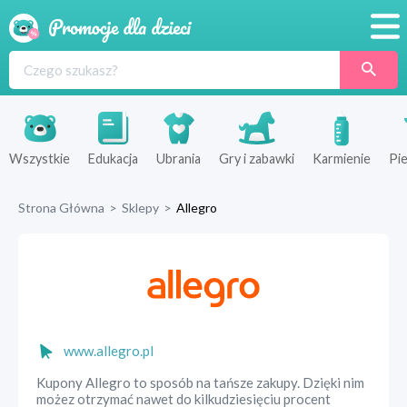
Promocje
Produkty
Sklepy
Wszystkie
Edukacja
Ubrania
Gry i zabawki
Karmienie
Pie
Blog
Strona Główna
>
Sklepy
>
Allegro
Wyprawka
www.allegro.pl
Kupony Allegro to sposób na tańsze zakupy. Dzięki nim
możez otrzymać nawet do kilkudziesięciu procent