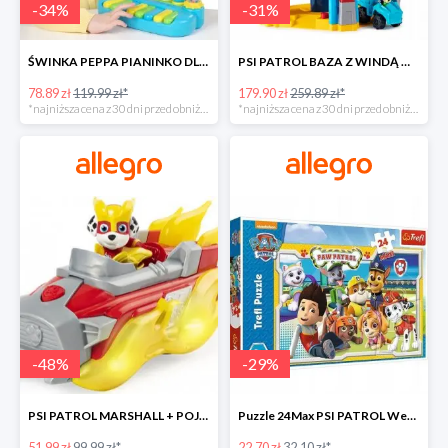
-
34
%
-
31
%
ŚWINKA PEPPA PIANINKO DLA DZIECI -34%
PSI PATROL BAZA Z WINDĄ WIEŻA + POJAZD AUTO REX -30%
78.89 zł
119.99 zł*
179.90 zł
259.89 zł*
*najniższa cena z 30 dni przed obniżką
*najniższa cena z 30 dni przed obniżką
-
48
%
-
29
%
PSI PATROL MARSHALL + POJAZD WÓZ STRAŻACKI DŹWIĘK -48%
Puzzle 24Max PSI PATROL Wesoła drużyna TREFL -29%
51.99 zł
99.99 zł*
22.70 zł
32.10 zł*