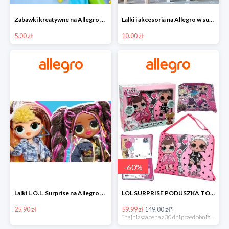
Zabawki kreatywne na Allegro w super cenach od 5 zł
Lalki i akcesoria na Allegro w super cenach od 10 zł
5.00 zł
10.00 zł
-
60
%
Lalki L.O.L. Surprise na Allegro w super cenach od 25,90 zł
LOL SURPRISE PODUSZKA TOREBKA SEKRETNY SCHOWEK MP3 -59%
25.90 zł
59.99 zł
149.00 zł*
*najniższa cena z 30 dni przed obniżką