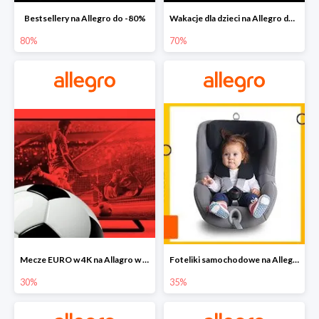
Bestsellery na Allegro do -80%
Wakacje dla dzieci na Allegro do -70%
80%
70%
Mecze EURO w 4K na Allagro w super cenach
Foteliki samochodowe na Allegro w super cenach
30%
35%