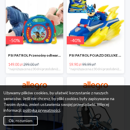
-
50
%
-
40
%
PSI PATROL Przenośny odtwarzacz CD Karaoke PAW -50%
PSI PATROL POJAZD DELUXE FIGURKA CHASE MIGHTY PUPS -40%
149.00 zł
299.00 zł*
59.90 zł
99.99 zł*
*najniższa cena z 30 dni przed obniżką
*najniższa cena z 30 dni przed obniżką
Używamy plików cookies, by ułatwić korzystanie z naszych
serwisów. Jeśli nie chcesz, by pliki cookies były zapisywane na
Twoim dysku, zmień ustawienia swojej przeglądarki. Więcej
informacji:
polityka prywatności
.
Ok, rozumiem