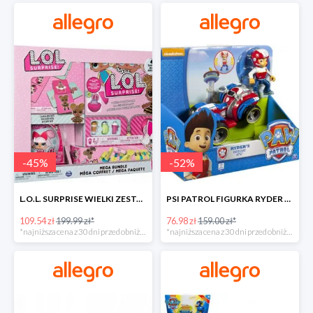
-
45
%
-
52
%
L.O.L. SURPRISE WIELKI ZESTAW NIESPODZIANKA 4 GRY -45%
PSI PATROL FIGURKA RYDER + QUAD POJAZD RATUNKOWY -51%
109.54 zł
199.99 zł*
76.98 zł
159.00 zł*
*najniższa cena z 30 dni przed obniżką
*najniższa cena z 30 dni przed obniżką