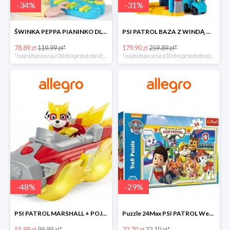
-
34
%
-
31
%
ŚWINKA PEPPA PIANINKO DLA DZIECI -34%
PSI PATROL BAZA Z WINDĄ WIEŻA + POJAZD AUTO REX -30%
78.89 zł
119.99 zł*
179.90 zł
259.89 zł*
*najniższa cena z 30 dni przed obniżką
*najniższa cena z 30 dni przed obniżką
-
48
%
-
29
%
PSI PATROL MARSHALL + POJAZD WÓZ STRAŻACKI DŹWIĘK -48%
Puzzle 24Max PSI PATROL Wesoła drużyna TREFL -29%
51.99 zł
99.99 zł*
22.70 zł
32.10 zł*