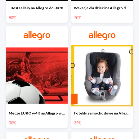
Bestsellery na Allegro do -80%
Wakacje dla dzieci na Allegro do -70%
80%
70%
Mecze EURO w 4K na Allagro w super cenach
Foteliki samochodowe na Allegro w super cenach
30%
35%