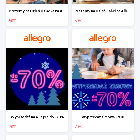
Prezenty na Dzień Dziadka na Allegro do -50%
Prezenty na Dzień Babci na Allegro do -50%
50%
50%
Wyprzedaż na Allegro do -70%
Wyprzedaż zimowa -70%
70%
70%