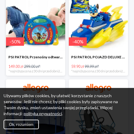
-
50
%
-
40
%
PSI PATROL Przenośny odtwarzacz CD Karaoke PAW -50%
PSI PATROL POJAZD DELUXE FIGURKA CHASE MIGHTY PUPS -40%
149.00 zł
299.00 zł*
59.90 zł
99.99 zł*
*najniższa cena z 30 dni przed obniżką
*najniższa cena z 30 dni przed obniżką
Używamy plików cookies, by ułatwić korzystanie z naszych
serwisów. Jeśli nie chcesz, by pliki cookies były zapisywane na
Twoim dysku, zmień ustawienia swojej przeglądarki. Więcej
informacji:
polityka prywatności
.
Ok, rozumiem