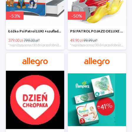
-
53
%
-
50
%
Łóżko Psi Patrol LUKI +szuflada+materac+grafika -52%
PSI PATROL POJAZD DELUXE FIGURKA MARSHALL MIGHTY -50%
379.00 zł
799.00 zł*
49.90 zł
99.99 zł*
*najniższa cena z 30 dni przed obniżką
*najniższa cena z 30 dni przed obniżką