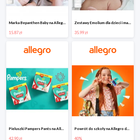
Marka Bepanthen Baby na Allegro od 15,87 zł!
Zestawy Emolium dla dzieci i mam na Allegro od 35,99 zł
15.87 zł
35.99 zł
Pieluszki Pampers Pants na Allegro od 42,90 zł
Powrót do szkoły na Allegro do -40%
42.90 zł
40%