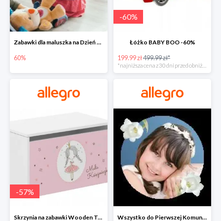
-
60
%
Zabawki dla maluszka na Dzień Dziecka na Allegro do -60%
Łóżko BABY BOO -60%
60%
199.99 zł
499.99 zł*
*najniższa cena z 30 dni przed obniżką
-
57
%
Skrzynia na zabawki Wooden Toys -57%
Wszystko do Pierwszej Komunii na Allegro do -70%