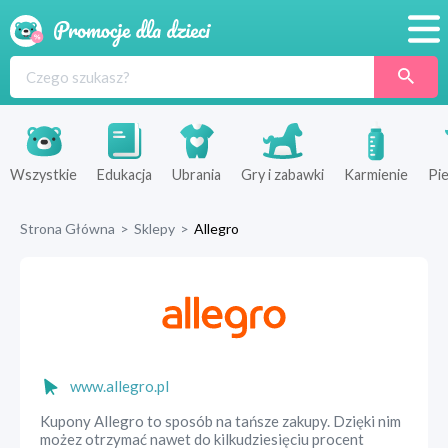
Promocje
Produkty
Sklepy
Wszystkie
Edukacja
Ubrania
Gry i zabawki
Karmienie
Pie
Blog
Strona Główna
>
Sklepy
>
Allegro
Wyprawka
www.allegro.pl
Kupony Allegro to sposób na tańsze zakupy. Dzięki nim
możez otrzymać nawet do kilkudziesięciu procent