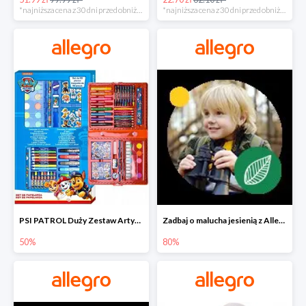
*najniższa cena z 30 dni przed obniżką
*najniższa cena z 30 dni przed obniżką
PSI PATROL Duży Zestaw Artystyczny 52 elementy na piąty komplet -50%
Zadbaj o malucha jesienią z Allegro do -80%
50%
80%