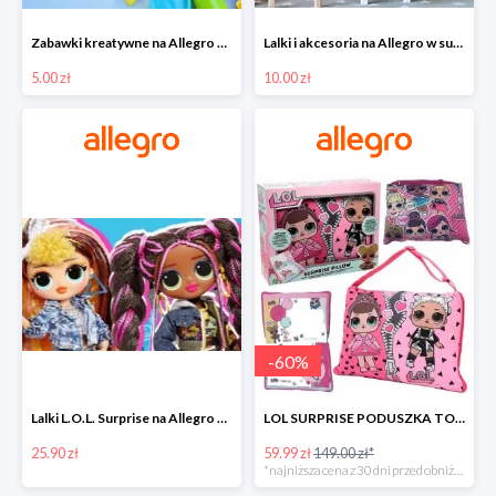
Zabawki kreatywne na Allegro w super cenach od 5 zł
Lalki i akcesoria na Allegro w super cenach od 10 zł
5.00 zł
10.00 zł
-
60
%
Lalki L.O.L. Surprise na Allegro w super cenach od 25,90 zł
LOL SURPRISE PODUSZKA TOREBKA SEKRETNY SCHOWEK MP3 -59%
25.90 zł
59.99 zł
149.00 zł*
*najniższa cena z 30 dni przed obniżką