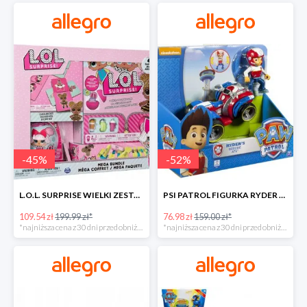
-
45
%
-
52
%
L.O.L. SURPRISE WIELKI ZESTAW NIESPODZIANKA 4 GRY -45%
PSI PATROL FIGURKA RYDER + QUAD POJAZD RATUNKOWY -51%
109.54 zł
199.99 zł*
76.98 zł
159.00 zł*
*najniższa cena z 30 dni przed obniżką
*najniższa cena z 30 dni przed obniżką