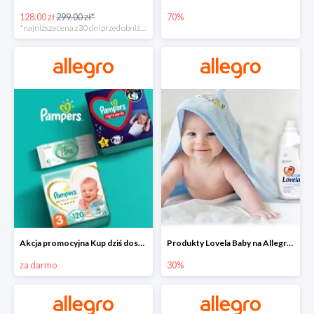
128.00 zł
299.00 zł*
70%
*najniższa cena z 30 dni przed obniżką
Akcja promocyjna Kup dziś dostawa jutro
Produkty Lovela Baby na Allegro do -30%
za darmo
30%