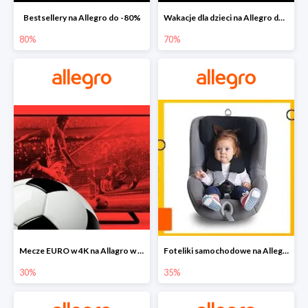
Bestsellery na Allegro do -80%
Wakacje dla dzieci na Allegro do -70%
80%
70%
Mecze EURO w 4K na Allagro w super cenach
Foteliki samochodowe na Allegro w super cenach
30%
35%