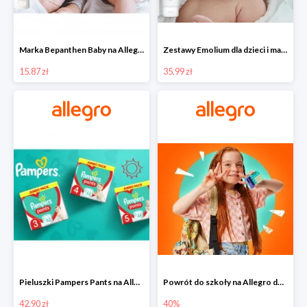
Marka Bepanthen Baby na Allegro od 15,87 zł!
Zestawy Emolium dla dzieci i mam na Allegro od 35,99 zł
15.87 zł
35.99 zł
Pieluszki Pampers Pants na Allegro od 42,90 zł
Powrót do szkoły na Allegro do -40%
42.90 zł
40%