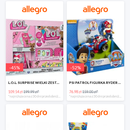
-
45
%
-
52
%
L.O.L. SURPRISE WIELKI ZESTAW NIESPODZIANKA 4 GRY -45%
PSI PATROL FIGURKA RYDER + QUAD POJAZD RATUNKOWY -51%
109.54 zł
199.99 zł*
76.98 zł
159.00 zł*
*najniższa cena z 30 dni przed obniżką
*najniższa cena z 30 dni przed obniżką