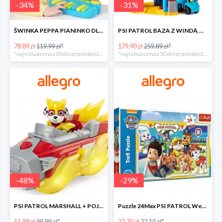
-
34
%
-
31
%
ŚWINKA PEPPA PIANINKO DLA DZIECI -34%
PSI PATROL BAZA Z WINDĄ WIEŻA + POJAZD AUTO REX -30%
78.89 zł
119.99 zł*
179.90 zł
259.89 zł*
*najniższa cena z 30 dni przed obniżką
*najniższa cena z 30 dni przed obniżką
-
48
%
-
29
%
PSI PATROL MARSHALL + POJAZD WÓZ STRAŻACKI DŹWIĘK -48%
Puzzle 24Max PSI PATROL Wesoła drużyna TREFL -29%
51.99 zł
99.99 zł*
22.70 zł
32.10 zł*