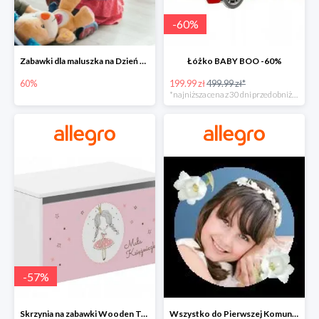
-
60
%
Zabawki dla maluszka na Dzień Dziecka na Allegro do -60%
Łóżko BABY BOO -60%
60%
199.99 zł
499.99 zł*
*najniższa cena z 30 dni przed obniżką
-
57
%
Skrzynia na zabawki Wooden Toys -57%
Wszystko do Pierwszej Komunii na Allegro do -70%