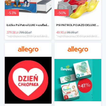
-
53
%
-
50
%
Łóżko Psi Patrol LUKI +szuflada+materac+grafika -52%
PSI PATROL POJAZD DELUXE FIGURKA MARSHALL MIGHTY -50%
379.00 zł
799.00 zł*
49.90 zł
99.99 zł*
*najniższa cena z 30 dni przed obniżką
*najniższa cena z 30 dni przed obniżką