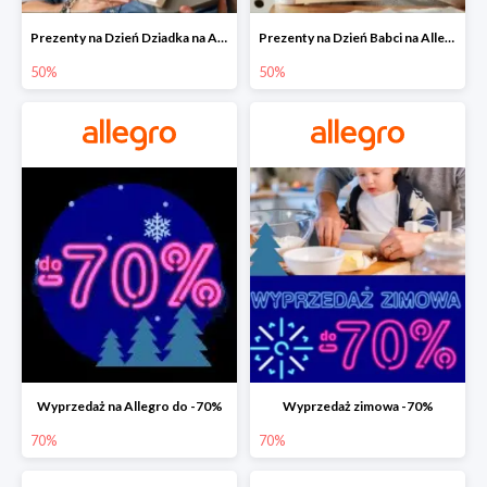
Prezenty na Dzień Dziadka na Allegro do -50%
Prezenty na Dzień Babci na Allegro do -50%
50%
50%
Wyprzedaż na Allegro do -70%
Wyprzedaż zimowa -70%
70%
70%