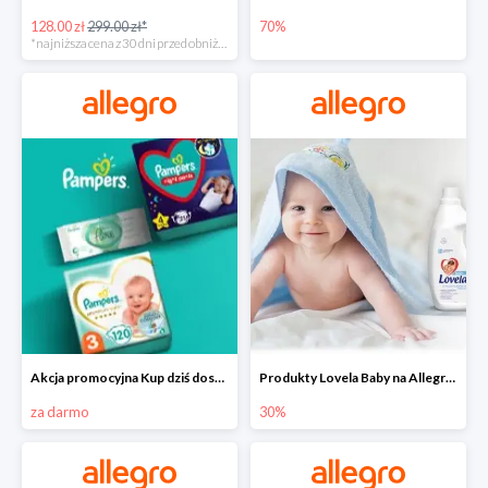
128.00 zł
299.00 zł*
70%
*najniższa cena z 30 dni przed obniżką
Akcja promocyjna Kup dziś dostawa jutro
Produkty Lovela Baby na Allegro do -30%
za darmo
30%