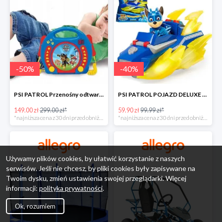
-
50
%
-
40
%
PSI PATROL Przenośny odtwarzacz CD Karaoke PAW -50%
PSI PATROL POJAZD DELUXE FIGURKA CHASE MIGHTY PUPS -40%
149.00 zł
299.00 zł*
59.90 zł
99.99 zł*
*najniższa cena z 30 dni przed obniżką
*najniższa cena z 30 dni przed obniżką
Używamy plików cookies, by ułatwić korzystanie z naszych
serwisów. Jeśli nie chcesz, by pliki cookies były zapisywane na
Twoim dysku, zmień ustawienia swojej przeglądarki. Więcej
informacji:
polityka prywatności
.
Ok, rozumiem