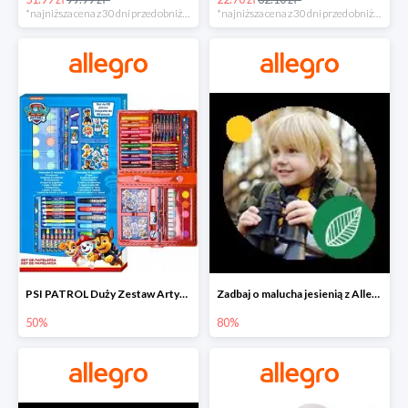
*najniższa cena z 30 dni przed obniżką
*najniższa cena z 30 dni przed obniżką
PSI PATROL Duży Zestaw Artystyczny 52 elementy na piąty komplet -50%
Zadbaj o malucha jesienią z Allegro do -80%
50%
80%