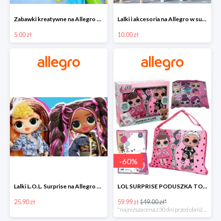
Zabawki kreatywne na Allegro w super cenach od 5 zł
Lalki i akcesoria na Allegro w super cenach od 10 zł
5.00 zł
10.00 zł
-
60
%
Lalki L.O.L. Surprise na Allegro w super cenach od 25,90 zł
LOL SURPRISE PODUSZKA TOREBKA SEKRETNY SCHOWEK MP3 -59%
25.90 zł
59.99 zł
149.00 zł*
*najniższa cena z 30 dni przed obniżką