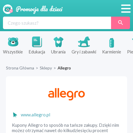
Promocje
Produkty
Sklepy
Wszystkie
Edukacja
Ubrania
Gry i zabawki
Karmienie
Pie
Blog
Strona Główna
>
Sklepy
>
Allegro
Wyprawka
www.allegro.pl
Kupony Allegro to sposób na tańsze zakupy. Dzięki nim
możez otrzymać nawet do kilkudziesięciu procent