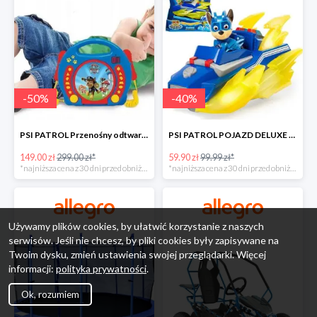
-
50
%
-
40
%
PSI PATROL Przenośny odtwarzacz CD Karaoke PAW -50%
PSI PATROL POJAZD DELUXE FIGURKA CHASE MIGHTY PUPS -40%
149.00 zł
299.00 zł*
59.90 zł
99.99 zł*
*najniższa cena z 30 dni przed obniżką
*najniższa cena z 30 dni przed obniżką
Używamy plików cookies, by ułatwić korzystanie z naszych
serwisów. Jeśli nie chcesz, by pliki cookies były zapisywane na
Twoim dysku, zmień ustawienia swojej przeglądarki. Więcej
informacji:
polityka prywatności
.
Ok, rozumiem