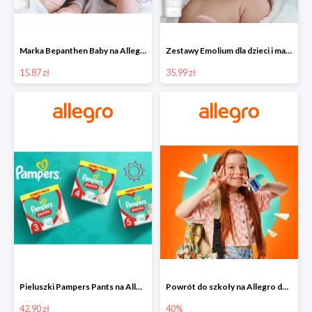
Marka Bepanthen Baby na Allegro od 15,87 zł!
Zestawy Emolium dla dzieci i mam na Allegro od 35,99 zł
15.87 zł
35.99 zł
Pieluszki Pampers Pants na Allegro od 42,90 zł
Powrót do szkoły na Allegro do -40%
42.90 zł
40%