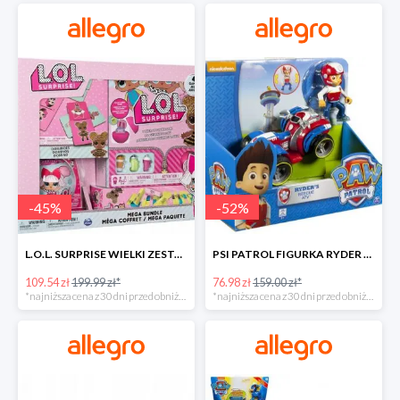
-
45
%
-
52
%
L.O.L. SURPRISE WIELKI ZESTAW NIESPODZIANKA 4 GRY -45%
PSI PATROL FIGURKA RYDER + QUAD POJAZD RATUNKOWY -51%
109.54 zł
199.99 zł*
76.98 zł
159.00 zł*
*najniższa cena z 30 dni przed obniżką
*najniższa cena z 30 dni przed obniżką