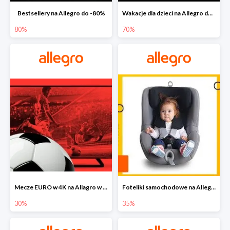
Bestsellery na Allegro do -80%
Wakacje dla dzieci na Allegro do -70%
80%
70%
Mecze EURO w 4K na Allagro w super cenach
Foteliki samochodowe na Allegro w super cenach
30%
35%