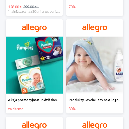
128.00 zł
299.00 zł*
70%
*najniższa cena z 30 dni przed obniżką
Akcja promocyjna Kup dziś dostawa jutro
Produkty Lovela Baby na Allegro do -30%
za darmo
30%