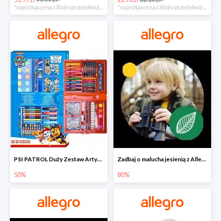
*najniższa cena z 30 dni przed obniżką
*najniższa cena z 30 dni przed obniżką
PSI PATROL Duży Zestaw Artystyczny 52 elementy na piąty komplet -50%
Zadbaj o malucha jesienią z Allegro do -80%
50%
80%