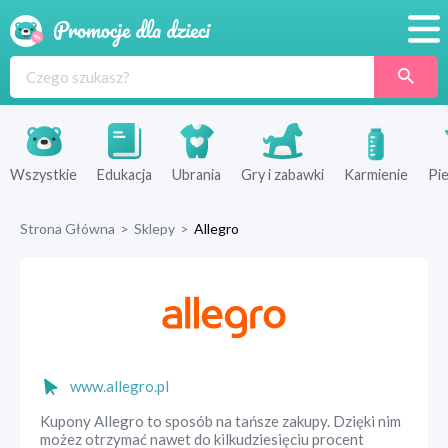
Promocje
Produkty
Sklepy
Wszystkie
Edukacja
Ubrania
Gry i zabawki
Karmienie
Pie
Blog
Strona Główna
>
Sklepy
>
Allegro
Wyprawka
www.allegro.pl
Kupony Allegro to sposób na tańsze zakupy. Dzięki nim
możez otrzymać nawet do kilkudziesięciu procent