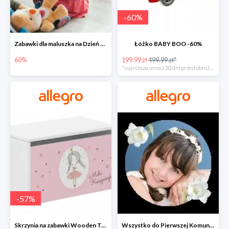
-
60
%
Zabawki dla maluszka na Dzień Dziecka na Allegro do -60%
Łóżko BABY BOO -60%
60%
199.99 zł
499.99 zł*
*najniższa cena z 30 dni przed obniżką
-
57
%
Skrzynia na zabawki Wooden Toys -57%
Wszystko do Pierwszej Komunii na Allegro do -70%