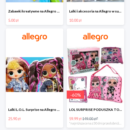
Zabawki kreatywne na Allegro w super cenach od 5 zł
Lalki i akcesoria na Allegro w super cenach od 10 zł
5.00 zł
10.00 zł
-
60
%
Lalki L.O.L. Surprise na Allegro w super cenach od 25,90 zł
LOL SURPRISE PODUSZKA TOREBKA SEKRETNY SCHOWEK MP3 -59%
25.90 zł
59.99 zł
149.00 zł*
*najniższa cena z 30 dni przed obniżką