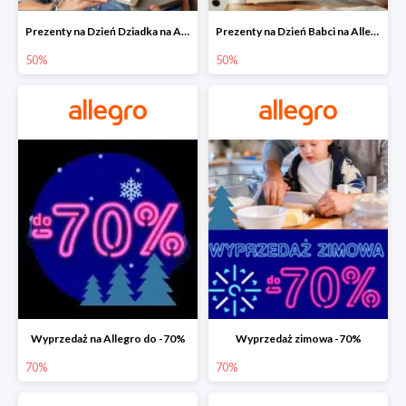
Prezenty na Dzień Dziadka na Allegro do -50%
Prezenty na Dzień Babci na Allegro do -50%
50%
50%
Wyprzedaż na Allegro do -70%
Wyprzedaż zimowa -70%
70%
70%