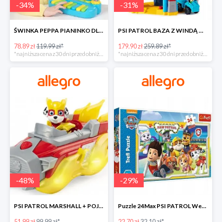
-
34
%
-
31
%
ŚWINKA PEPPA PIANINKO DLA DZIECI -34%
PSI PATROL BAZA Z WINDĄ WIEŻA + POJAZD AUTO REX -30%
78.89 zł
119.99 zł*
179.90 zł
259.89 zł*
*najniższa cena z 30 dni przed obniżką
*najniższa cena z 30 dni przed obniżką
-
48
%
-
29
%
PSI PATROL MARSHALL + POJAZD WÓZ STRAŻACKI DŹWIĘK -48%
Puzzle 24Max PSI PATROL Wesoła drużyna TREFL -29%
51.99 zł
99.99 zł*
22.70 zł
32.10 zł*