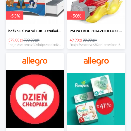
-
53
%
-
50
%
Łóżko Psi Patrol LUKI +szuflada+materac+grafika -52%
PSI PATROL POJAZD DELUXE FIGURKA MARSHALL MIGHTY -50%
379.00 zł
799.00 zł*
49.90 zł
99.99 zł*
*najniższa cena z 30 dni przed obniżką
*najniższa cena z 30 dni przed obniżką