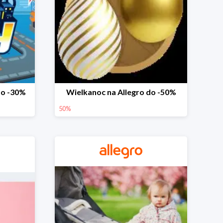
do -30%
Wielkanoc na Allegro do -50%
50%