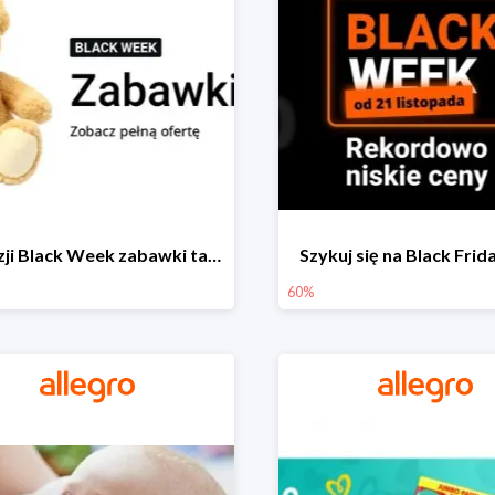
Z okazji Black Week zabawki taniej na allegro.pl
Szykuj się na Black Fri
60%