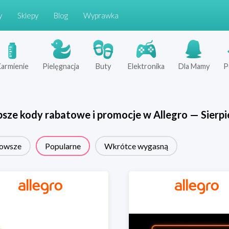
y
Sklepy
Blog
Wyprawka
armienie
Pielęgnacja
Buty
Elektronika
Dla Mamy
P
psze kody rabatowe i promocje w
Allegro
—
Sierpi
owsze
Popularne
Wkrótce wygasną