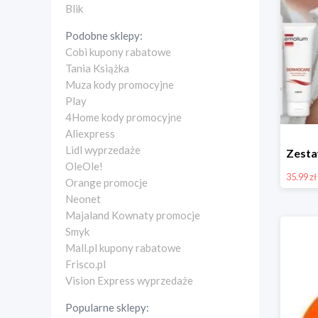
Blik
Podobne sklepy:
Cobi kupony rabatowe
Tania Książka
Muza kody promocyjne
Play
4Home kody promocyjne
Aliexpress
Lidl wyprzedaże
OleOle!
35.99 zł
Orange promocje
Neonet
Majaland Kownaty promocje
Smyk
Mall.pl kupony rabatowe
Frisco.pl
Vision Express wyprzedaże
Popularne sklepy: