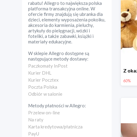
rabatu! Allegro to największa polska
platforma transakcyjna online. W
ofercie firmy znajdują się ubranka dla
dzieci, elementy wyposażenia pokoiku,
akcesoria do karmienia, pieluchy,
artykuły do pielęgnacji, wózki i
foteliki, a także zabawki, książki i
materiały edukacyjne.
W sklepie
Allegro
dostępne są
następujące metody dostawy:
Paczkomaty InPost
Kurier DHL
Kurier Pocztex
60%
Poczta Polska
Odbiór w salonie
Metody płatności w
Allegro
:
Przelew on-line
Na raty
Karta kredytowa/płatnicza
PayU