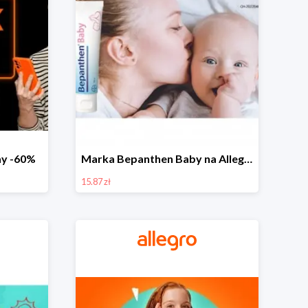
day -60%
Marka Bepanthen Baby na Allegro od 15,87 zł!
15.87 zł