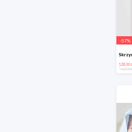
-
57
%
128.00 z
*najniższ