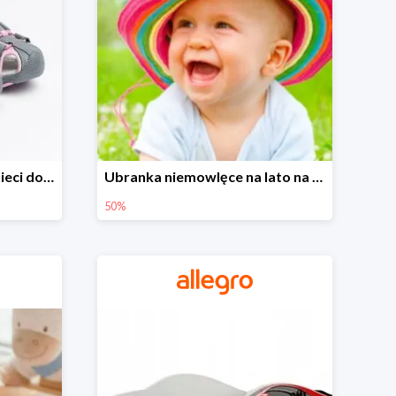
Sandałki na Allegro dla dzieci do -30%
Ubranka niemowlęce na lato na Allegro do -50%
50%