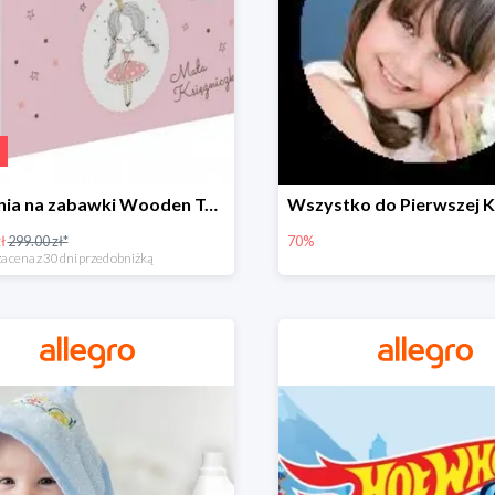
Skrzynia na zabawki Wooden Toys -57%
ł
299.00 zł*
70%
a cena z 30 dni przed obniżką