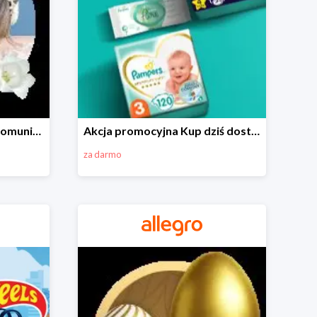
Wszystko do Pierwszej Komunii na Allegro do -70%
Akcja promocyjna Kup dziś dostawa jutro
za darmo