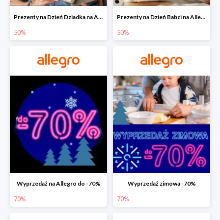
Prezenty na Dzień Dziadka na Allegro do -50%
Prezenty na Dzień Babci na Allegro do -50%
50%
50%
Wyprzedaż na Allegro do -70%
Wyprzedaż zimowa -70%
70%
70%