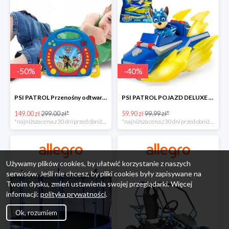
-
50
%
-
40
%
PSI PATROL Przenośny odtwarzacz CD Karaoke PAW -50%
PSI PATROL POJAZD DELUXE FIGURKA CHASE MIGHTY PUPS -40%
149.00 zł
299.00 zł*
59.90 zł
99.99 zł*
*najniższa cena z 30 dni przed obniżką
*najniższa cena z 30 dni przed obniżką
Używamy plików cookies, by ułatwić korzystanie z naszych
serwisów. Jeśli nie chcesz, by pliki cookies były zapisywane na
Twoim dysku, zmień ustawienia swojej przeglądarki. Więcej
informacji:
polityka prywatności
.
Ok, rozumiem