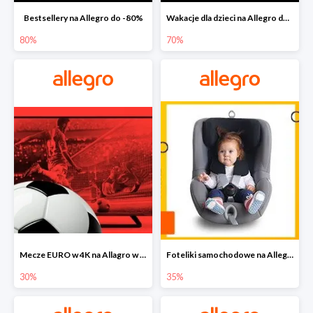
Bestsellery na Allegro do -80%
Wakacje dla dzieci na Allegro do -70%
80%
70%
Mecze EURO w 4K na Allagro w super cenach
Foteliki samochodowe na Allegro w super cenach
30%
35%