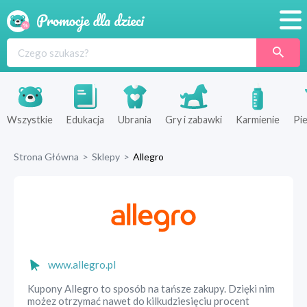
Promocje
Produkty
Sklepy
Wszystkie
Edukacja
Ubrania
Gry i zabawki
Karmienie
Pie
Blog
Strona Główna
>
Sklepy
>
Allegro
Wyprawka
www.allegro.pl
Kupony Allegro to sposób na tańsze zakupy. Dzięki nim
możez otrzymać nawet do kilkudziesięciu procent