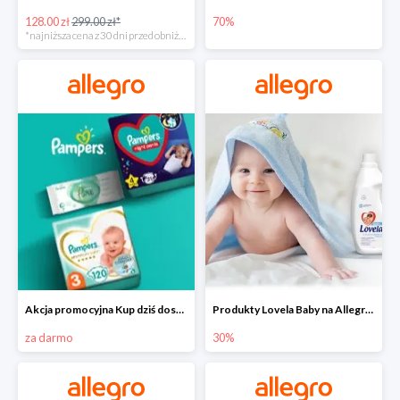
128.00 zł
299.00 zł*
70%
*najniższa cena z 30 dni przed obniżką
Akcja promocyjna Kup dziś dostawa jutro
Produkty Lovela Baby na Allegro do -30%
za darmo
30%