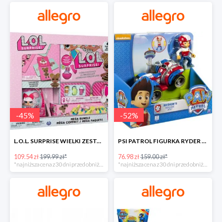
-
45
%
-
52
%
L.O.L. SURPRISE WIELKI ZESTAW NIESPODZIANKA 4 GRY -45%
PSI PATROL FIGURKA RYDER + QUAD POJAZD RATUNKOWY -51%
109.54 zł
199.99 zł*
76.98 zł
159.00 zł*
*najniższa cena z 30 dni przed obniżką
*najniższa cena z 30 dni przed obniżką