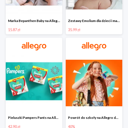
Marka Bepanthen Baby na Allegro od 15,87 zł!
Zestawy Emolium dla dzieci i mam na Allegro od 35,99 zł
15.87 zł
35.99 zł
Pieluszki Pampers Pants na Allegro od 42,90 zł
Powrót do szkoły na Allegro do -40%
42.90 zł
40%