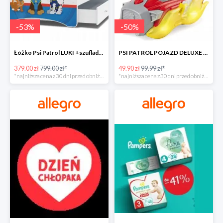
-
53
%
-
50
%
Łóżko Psi Patrol LUKI +szuflada+materac+grafika -52%
PSI PATROL POJAZD DELUXE FIGURKA MARSHALL MIGHTY -50%
379.00 zł
799.00 zł*
49.90 zł
99.99 zł*
*najniższa cena z 30 dni przed obniżką
*najniższa cena z 30 dni przed obniżką