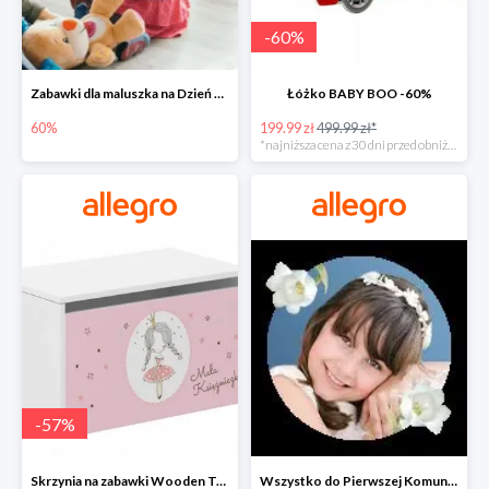
-
60
%
Zabawki dla maluszka na Dzień Dziecka na Allegro do -60%
Łóżko BABY BOO -60%
60%
199.99 zł
499.99 zł*
*najniższa cena z 30 dni przed obniżką
-
57
%
Skrzynia na zabawki Wooden Toys -57%
Wszystko do Pierwszej Komunii na Allegro do -70%