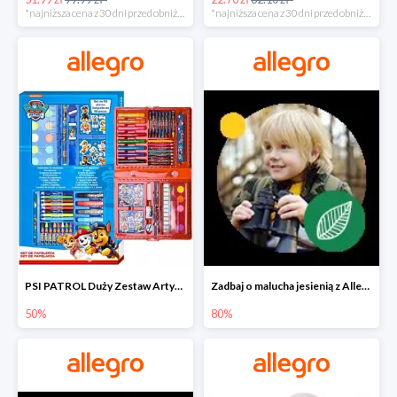
*najniższa cena z 30 dni przed obniżką
*najniższa cena z 30 dni przed obniżką
PSI PATROL Duży Zestaw Artystyczny 52 elementy na piąty komplet -50%
Zadbaj o malucha jesienią z Allegro do -80%
50%
80%