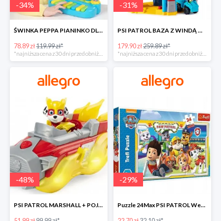
-
34
%
-
31
%
ŚWINKA PEPPA PIANINKO DLA DZIECI -34%
PSI PATROL BAZA Z WINDĄ WIEŻA + POJAZD AUTO REX -30%
78.89 zł
119.99 zł*
179.90 zł
259.89 zł*
*najniższa cena z 30 dni przed obniżką
*najniższa cena z 30 dni przed obniżką
-
48
%
-
29
%
PSI PATROL MARSHALL + POJAZD WÓZ STRAŻACKI DŹWIĘK -48%
Puzzle 24Max PSI PATROL Wesoła drużyna TREFL -29%
51.99 zł
99.99 zł*
22.70 zł
32.10 zł*