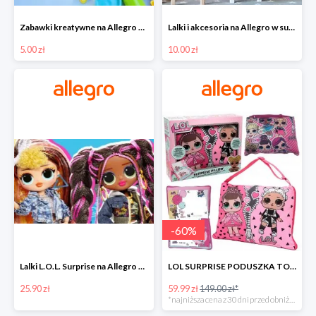
Zabawki kreatywne na Allegro w super cenach od 5 zł
Lalki i akcesoria na Allegro w super cenach od 10 zł
5.00 zł
10.00 zł
-
60
%
Lalki L.O.L. Surprise na Allegro w super cenach od 25,90 zł
LOL SURPRISE PODUSZKA TOREBKA SEKRETNY SCHOWEK MP3 -59%
25.90 zł
59.99 zł
149.00 zł*
*najniższa cena z 30 dni przed obniżką