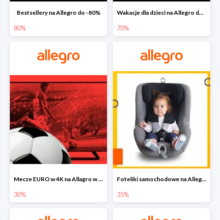
Bestsellery na Allegro do -80%
Wakacje dla dzieci na Allegro do -70%
80%
70%
Mecze EURO w 4K na Allagro w super cenach
Foteliki samochodowe na Allegro w super cenach
30%
35%