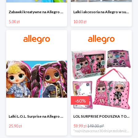
Zabawki kreatywne na Allegro w super cenach od 5 zł
Lalki i akcesoria na Allegro w super cenach od 10 zł
5.00 zł
10.00 zł
-
60
%
Lalki L.O.L. Surprise na Allegro w super cenach od 25,90 zł
LOL SURPRISE PODUSZKA TOREBKA SEKRETNY SCHOWEK MP3 -59%
25.90 zł
59.99 zł
149.00 zł*
*najniższa cena z 30 dni przed obniżką