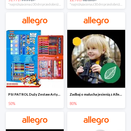
*najniższa cena z 30 dni przed obniżką
*najniższa cena z 30 dni przed obniżką
PSI PATROL Duży Zestaw Artystyczny 52 elementy na piąty komplet -50%
Zadbaj o malucha jesienią z Allegro do -80%
50%
80%