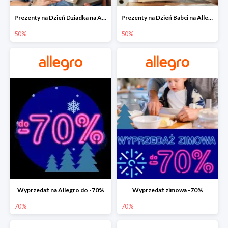
Prezenty na Dzień Dziadka na Allegro do -50%
Prezenty na Dzień Babci na Allegro do -50%
50%
50%
Wyprzedaż na Allegro do -70%
Wyprzedaż zimowa -70%
70%
70%