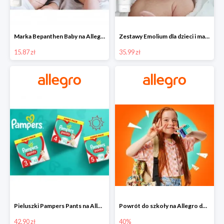
Marka Bepanthen Baby na Allegro od 15,87 zł!
Zestawy Emolium dla dzieci i mam na Allegro od 35,99 zł
15.87 zł
35.99 zł
Pieluszki Pampers Pants na Allegro od 42,90 zł
Powrót do szkoły na Allegro do -40%
42.90 zł
40%