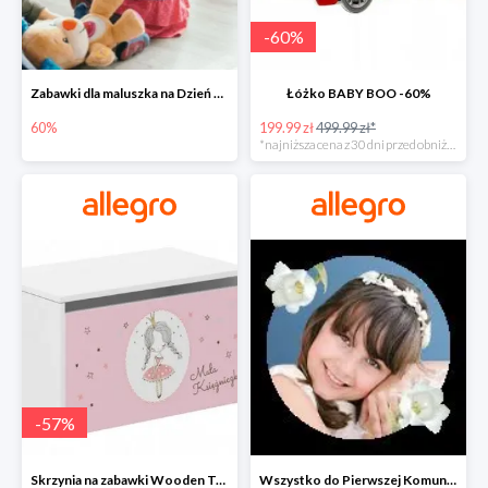
-
60
%
Zabawki dla maluszka na Dzień Dziecka na Allegro do -60%
Łóżko BABY BOO -60%
60%
199.99 zł
499.99 zł*
*najniższa cena z 30 dni przed obniżką
-
57
%
Skrzynia na zabawki Wooden Toys -57%
Wszystko do Pierwszej Komunii na Allegro do -70%