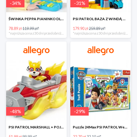
-
34
%
-
31
%
ŚWINKA PEPPA PIANINKO DLA DZIECI -34%
PSI PATROL BAZA Z WINDĄ WIEŻA + POJAZD AUTO REX -30%
78.89 zł
119.99 zł*
179.90 zł
259.89 zł*
*najniższa cena z 30 dni przed obniżką
*najniższa cena z 30 dni przed obniżką
-
48
%
-
29
%
PSI PATROL MARSHALL + POJAZD WÓZ STRAŻACKI DŹWIĘK -48%
Puzzle 24Max PSI PATROL Wesoła drużyna TREFL -29%
51.99 zł
99.99 zł*
22.70 zł
32.10 zł*