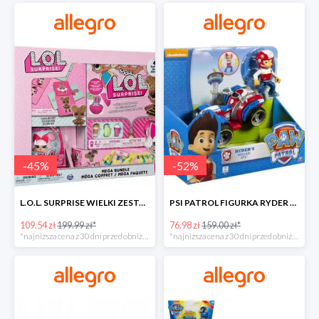
-
45
%
-
52
%
L.O.L. SURPRISE WIELKI ZESTAW NIESPODZIANKA 4 GRY -45%
PSI PATROL FIGURKA RYDER + QUAD POJAZD RATUNKOWY -51%
109.54 zł
199.99 zł*
76.98 zł
159.00 zł*
*najniższa cena z 30 dni przed obniżką
*najniższa cena z 30 dni przed obniżką