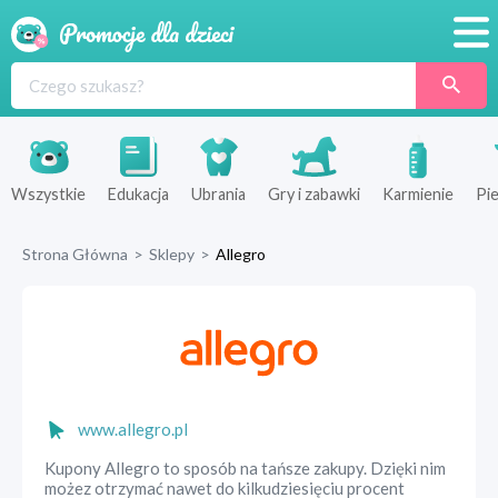
Promocje
Produkty
Sklepy
Wszystkie
Edukacja
Ubrania
Gry i zabawki
Karmienie
Pie
Blog
Strona Główna
>
Sklepy
>
Allegro
Wyprawka
www.allegro.pl
Kupony Allegro to sposób na tańsze zakupy. Dzięki nim
możez otrzymać nawet do kilkudziesięciu procent