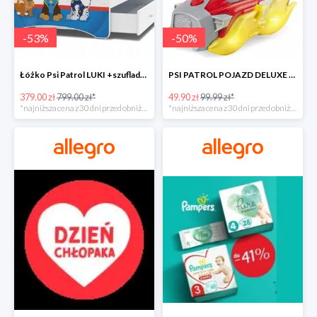
-
53
%
-
50
%
Łóżko Psi Patrol LUKI +szuflada+materac+grafika -52%
PSI PATROL POJAZD DELUXE FIGURKA MARSHALL MIGHTY -50%
379.00 zł
799.00 zł*
49.90 zł
99.99 zł*
*najniższa cena z 30 dni przed obniżką
*najniższa cena z 30 dni przed obniżką