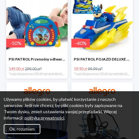
-
50
%
-
40
%
PSI PATROL Przenośny odtwarzacz CD Karaoke PAW -50%
PSI PATROL POJAZD DELUXE FIGURKA CHASE MIGHTY PUPS -40%
149.00 zł
299.00 zł*
59.90 zł
99.99 zł*
*najniższa cena z 30 dni przed obniżką
*najniższa cena z 30 dni przed obniżką
Używamy plików cookies, by ułatwić korzystanie z naszych
serwisów. Jeśli nie chcesz, by pliki cookies były zapisywane na
Twoim dysku, zmień ustawienia swojej przeglądarki. Więcej
informacji:
polityka prywatności
.
Ok, rozumiem