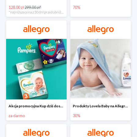
128.00 zł
299.00 zł*
70%
*najniższa cena z 30 dni przed obniżką
Akcja promocyjna Kup dziś dostawa jutro
Produkty Lovela Baby na Allegro do -30%
za darmo
30%