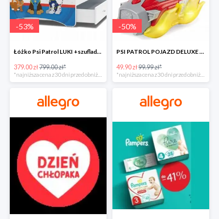
-
53
%
-
50
%
Łóżko Psi Patrol LUKI +szuflada+materac+grafika -52%
PSI PATROL POJAZD DELUXE FIGURKA MARSHALL MIGHTY -50%
379.00 zł
799.00 zł*
49.90 zł
99.99 zł*
*najniższa cena z 30 dni przed obniżką
*najniższa cena z 30 dni przed obniżką