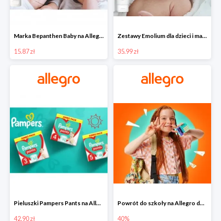
Marka Bepanthen Baby na Allegro od 15,87 zł!
Zestawy Emolium dla dzieci i mam na Allegro od 35,99 zł
15.87 zł
35.99 zł
Pieluszki Pampers Pants na Allegro od 42,90 zł
Powrót do szkoły na Allegro do -40%
42.90 zł
40%