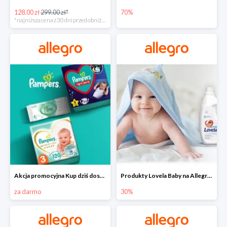
128.00 zł
299.00 zł*
70%
*najniższa cena z 30 dni przed obniżką
Akcja promocyjna Kup dziś dostawa jutro
Produkty Lovela Baby na Allegro do -30%
za darmo
30%