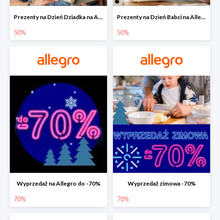
Prezenty na Dzień Dziadka na Allegro do -50%
Prezenty na Dzień Babci na Allegro do -50%
50%
50%
Wyprzedaż na Allegro do -70%
Wyprzedaż zimowa -70%
70%
70%