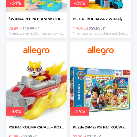
-
34
%
-
31
%
ŚWINKA PEPPA PIANINKO DLA DZIECI -34%
PSI PATROL BAZA Z WINDĄ WIEŻA + POJAZD AUTO REX -30%
78.89 zł
119.99 zł*
179.90 zł
259.89 zł*
*najniższa cena z 30 dni przed obniżką
*najniższa cena z 30 dni przed obniżką
-
48
%
-
29
%
PSI PATROL MARSHALL + POJAZD WÓZ STRAŻACKI DŹWIĘK -48%
Puzzle 24Max PSI PATROL Wesoła drużyna TREFL -29%
51.99 zł
99.99 zł*
22.70 zł
32.10 zł*