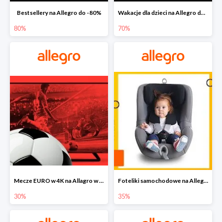
Bestsellery na Allegro do -80%
Wakacje dla dzieci na Allegro do -70%
80%
70%
Mecze EURO w 4K na Allagro w super cenach
Foteliki samochodowe na Allegro w super cenach
30%
35%