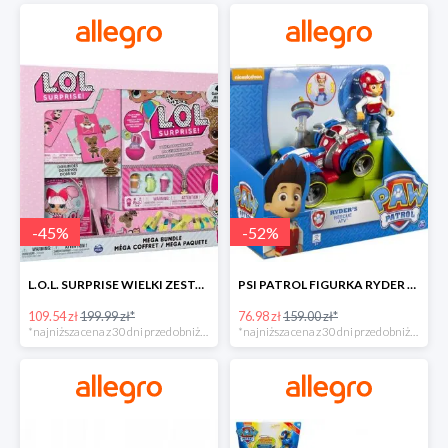
-
45
%
-
52
%
L.O.L. SURPRISE WIELKI ZESTAW NIESPODZIANKA 4 GRY -45%
PSI PATROL FIGURKA RYDER + QUAD POJAZD RATUNKOWY -51%
109.54 zł
199.99 zł*
76.98 zł
159.00 zł*
*najniższa cena z 30 dni przed obniżką
*najniższa cena z 30 dni przed obniżką