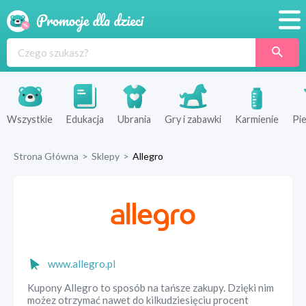
Promocje
Produkty
Sklepy
Wszystkie
Edukacja
Ubrania
Gry i zabawki
Karmienie
Pie
Blog
Strona Główna
>
Sklepy
>
Allegro
Wyprawka
www.allegro.pl
Kupony Allegro to sposób na tańsze zakupy. Dzięki nim
możez otrzymać nawet do kilkudziesięciu procent