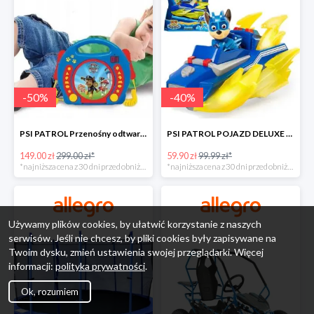
-
50
%
-
40
%
PSI PATROL Przenośny odtwarzacz CD Karaoke PAW -50%
PSI PATROL POJAZD DELUXE FIGURKA CHASE MIGHTY PUPS -40%
149.00 zł
299.00 zł*
59.90 zł
99.99 zł*
*najniższa cena z 30 dni przed obniżką
*najniższa cena z 30 dni przed obniżką
Używamy plików cookies, by ułatwić korzystanie z naszych
serwisów. Jeśli nie chcesz, by pliki cookies były zapisywane na
Twoim dysku, zmień ustawienia swojej przeglądarki. Więcej
informacji:
polityka prywatności
.
Ok, rozumiem