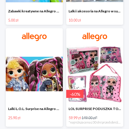
Zabawki kreatywne na Allegro w super cenach od 5 zł
Lalki i akcesoria na Allegro w super cenach od 10 zł
5.00 zł
10.00 zł
-
60
%
Lalki L.O.L. Surprise na Allegro w super cenach od 25,90 zł
LOL SURPRISE PODUSZKA TOREBKA SEKRETNY SCHOWEK MP3 -59%
25.90 zł
59.99 zł
149.00 zł*
*najniższa cena z 30 dni przed obniżką