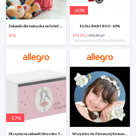
-
60
%
Zabawki dla maluszka na Dzień Dziecka na Allegro do -60%
Łóżko BABY BOO -60%
60%
199.99 zł
499.99 zł*
*najniższa cena z 30 dni przed obniżką
-
57
%
Skrzynia na zabawki Wooden Toys -57%
Wszystko do Pierwszej Komunii na Allegro do -70%