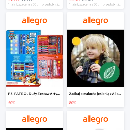
*najniższa cena z 30 dni przed obniżką
*najniższa cena z 30 dni przed obniżką
PSI PATROL Duży Zestaw Artystyczny 52 elementy na piąty komplet -50%
Zadbaj o malucha jesienią z Allegro do -80%
50%
80%