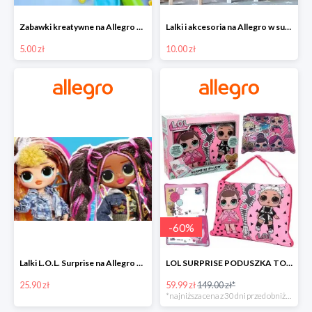
Zabawki kreatywne na Allegro w super cenach od 5 zł
Lalki i akcesoria na Allegro w super cenach od 10 zł
5.00 zł
10.00 zł
-
60
%
Lalki L.O.L. Surprise na Allegro w super cenach od 25,90 zł
LOL SURPRISE PODUSZKA TOREBKA SEKRETNY SCHOWEK MP3 -59%
25.90 zł
59.99 zł
149.00 zł*
*najniższa cena z 30 dni przed obniżką