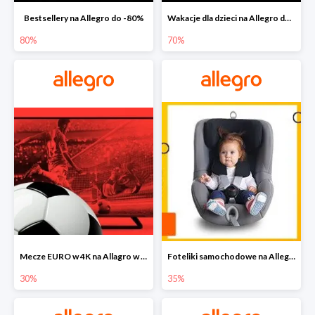
Bestsellery na Allegro do -80%
Wakacje dla dzieci na Allegro do -70%
80%
70%
Mecze EURO w 4K na Allagro w super cenach
Foteliki samochodowe na Allegro w super cenach
30%
35%