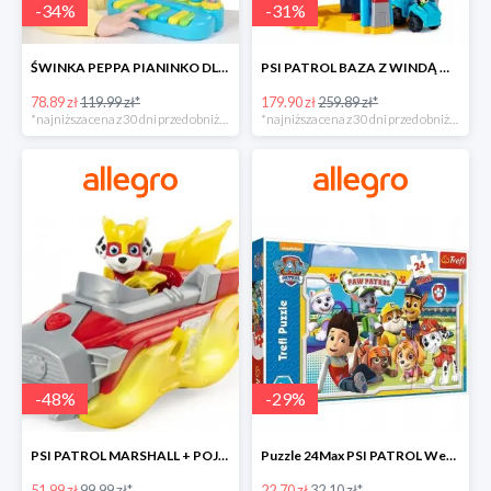
-
34
%
-
31
%
ŚWINKA PEPPA PIANINKO DLA DZIECI -34%
PSI PATROL BAZA Z WINDĄ WIEŻA + POJAZD AUTO REX -30%
78.89 zł
119.99 zł*
179.90 zł
259.89 zł*
*najniższa cena z 30 dni przed obniżką
*najniższa cena z 30 dni przed obniżką
-
48
%
-
29
%
PSI PATROL MARSHALL + POJAZD WÓZ STRAŻACKI DŹWIĘK -48%
Puzzle 24Max PSI PATROL Wesoła drużyna TREFL -29%
51.99 zł
99.99 zł*
22.70 zł
32.10 zł*