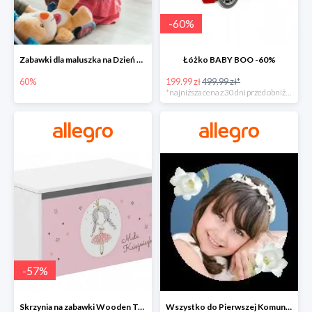
-
60
%
Zabawki dla maluszka na Dzień Dziecka na Allegro do -60%
Łóżko BABY BOO -60%
60%
199.99 zł
499.99 zł*
*najniższa cena z 30 dni przed obniżką
-
57
%
Skrzynia na zabawki Wooden Toys -57%
Wszystko do Pierwszej Komunii na Allegro do -70%