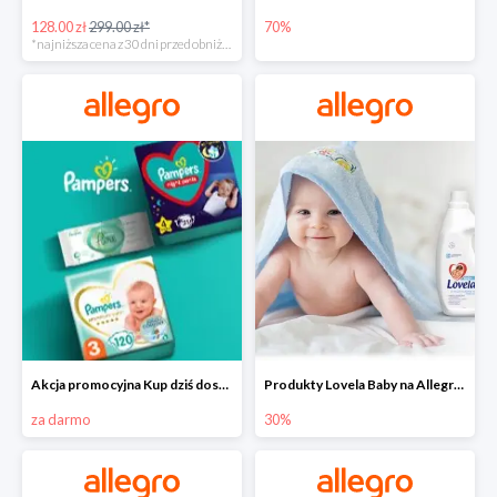
128.00 zł
299.00 zł*
70%
*najniższa cena z 30 dni przed obniżką
Akcja promocyjna Kup dziś dostawa jutro
Produkty Lovela Baby na Allegro do -30%
za darmo
30%