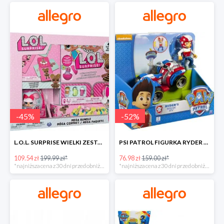
-
45
%
-
52
%
L.O.L. SURPRISE WIELKI ZESTAW NIESPODZIANKA 4 GRY -45%
PSI PATROL FIGURKA RYDER + QUAD POJAZD RATUNKOWY -51%
109.54 zł
199.99 zł*
76.98 zł
159.00 zł*
*najniższa cena z 30 dni przed obniżką
*najniższa cena z 30 dni przed obniżką