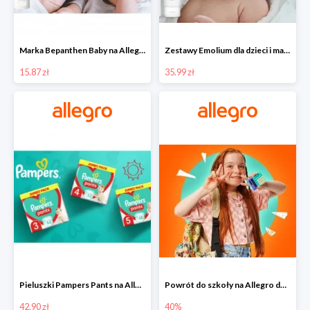
Marka Bepanthen Baby na Allegro od 15,87 zł!
Zestawy Emolium dla dzieci i mam na Allegro od 35,99 zł
15.87 zł
35.99 zł
Pieluszki Pampers Pants na Allegro od 42,90 zł
Powrót do szkoły na Allegro do -40%
42.90 zł
40%