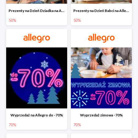
Prezenty na Dzień Dziadka na Allegro do -50%
Prezenty na Dzień Babci na Allegro do -50%
50%
50%
Wyprzedaż na Allegro do -70%
Wyprzedaż zimowa -70%
70%
70%