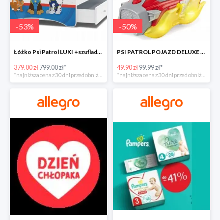
-
53
%
-
50
%
Łóżko Psi Patrol LUKI +szuflada+materac+grafika -52%
PSI PATROL POJAZD DELUXE FIGURKA MARSHALL MIGHTY -50%
379.00 zł
799.00 zł*
49.90 zł
99.99 zł*
*najniższa cena z 30 dni przed obniżką
*najniższa cena z 30 dni przed obniżką