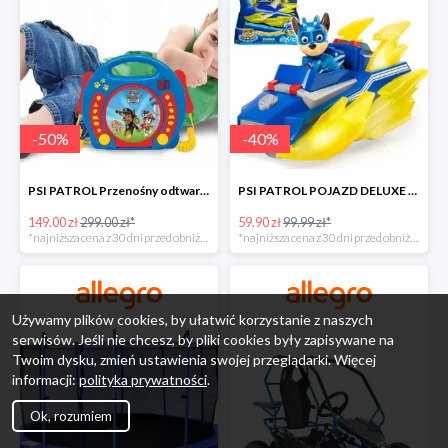
-
50
%
-
40
%
PSI PATROL Przenośny odtwarzacz CD Karaoke PAW -50%
PSI PATROL POJAZD DELUXE FIGURKA CHASE MIGHTY PUPS -40%
149.00 zł
299.00 zł*
59.90 zł
99.99 zł*
*najniższa cena z 30 dni przed obniżką
*najniższa cena z 30 dni przed obniżką
Używamy plików cookies, by ułatwić korzystanie z naszych
serwisów. Jeśli nie chcesz, by pliki cookies były zapisywane na
Twoim dysku, zmień ustawienia swojej przeglądarki. Więcej
informacji:
polityka prywatności
.
Ok, rozumiem