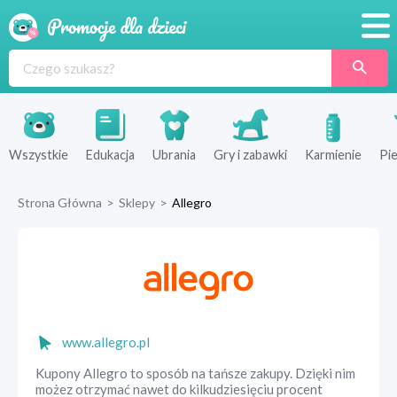
Promocje
Produkty
Sklepy
Wszystkie
Edukacja
Ubrania
Gry i zabawki
Karmienie
Pie
Blog
Strona Główna
>
Sklepy
>
Allegro
Wyprawka
www.allegro.pl
Kupony Allegro to sposób na tańsze zakupy. Dzięki nim
możez otrzymać nawet do kilkudziesięciu procent