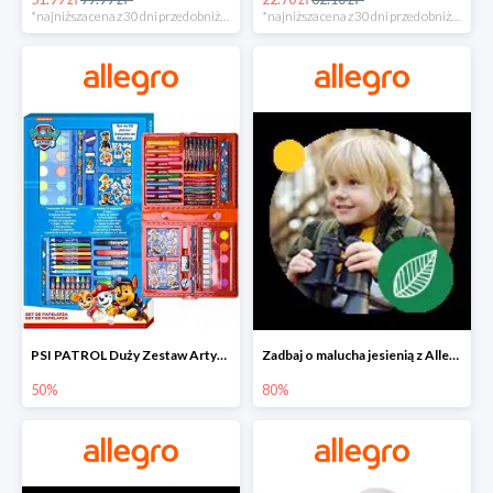
*najniższa cena z 30 dni przed obniżką
*najniższa cena z 30 dni przed obniżką
PSI PATROL Duży Zestaw Artystyczny 52 elementy na piąty komplet -50%
Zadbaj o malucha jesienią z Allegro do -80%
50%
80%