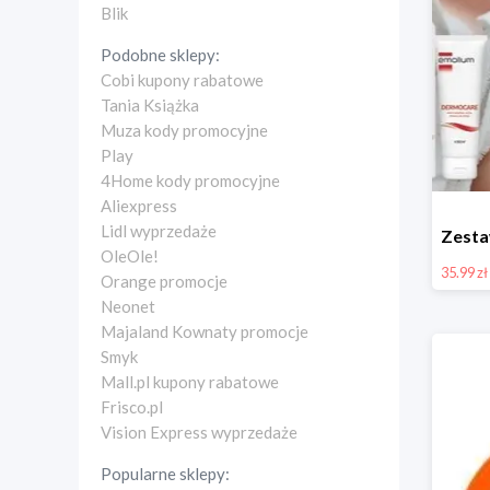
Blik
Podobne sklepy:
Cobi kupony rabatowe
Tania Książka
Muza kody promocyjne
Play
4Home kody promocyjne
Aliexpress
Lidl wyprzedaże
OleOle!
35.99 zł
Orange promocje
Neonet
Majaland Kownaty promocje
Smyk
Mall.pl kupony rabatowe
Frisco.pl
Vision Express wyprzedaże
Popularne sklepy: