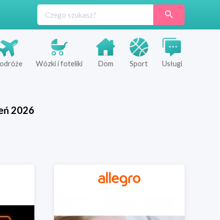
odróże
Wózki i foteliki
Dom
Sport
Usługi
eń
2026