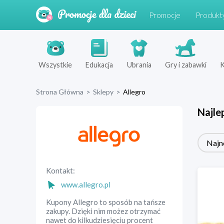
Promocje
Produkt
Wszystkie
Edukacja
Ubrania
Gry i zabawki
K
Strona Główna
>
Sklepy
>
Allegro
Najle
Najn
Kontakt:
www.allegro.pl
Kupony Allegro to sposób na tańsze
zakupy. Dzięki nim możez otrzymać
nawet do kilkudziesięciu procent