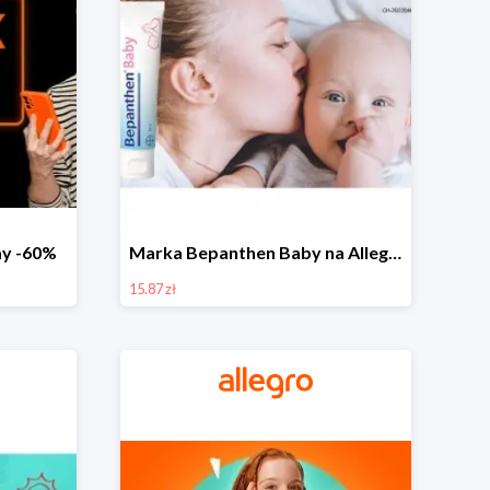
day -60%
Marka Bepanthen Baby na Allegro od 15,87 zł!
15.87 zł