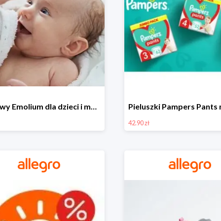
Zestawy Emolium dla dzieci i mam na Allegro od 35,99 zł
42.90 zł