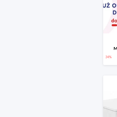
M
34%