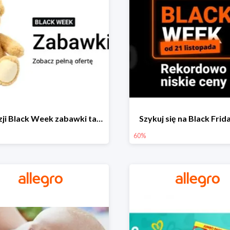
Z okazji Black Week zabawki taniej na allegro.pl
Szykuj się na Black Fri
60%