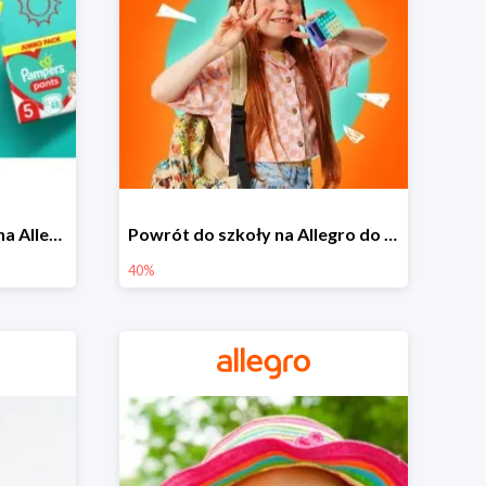
Pieluszki Pampers Pants na Allegro od 42,90 zł
Powrót do szkoły na Allegro do -40%
40%