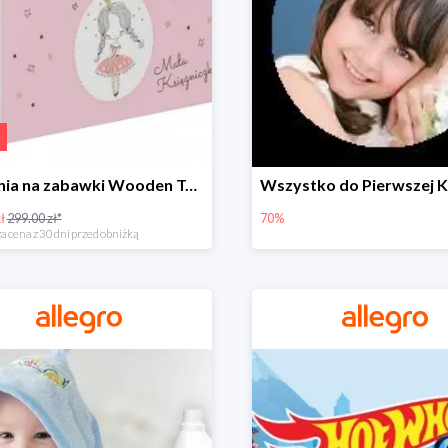
Skrzynia na zabawki Wooden Toys -57%
ł
299.00 zł*
70%
a cena z 30 dni przed obniżką