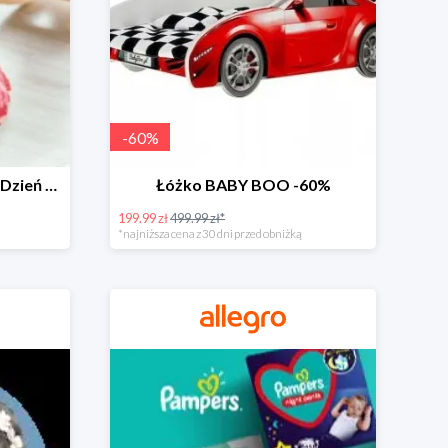
-
60
%
Zabawki dla maluszka na Dzień Dziecka na Allegro do -60%
Łóżko BABY BOO -60%
199.99 zł
499.99 zł*
*najniższa cena z 30 dni przed obniżką