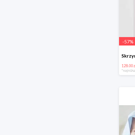
-
57
%
128.00 z
*najniższ