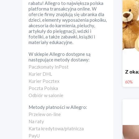
rabatu! Allegro to największa polska
platforma transakcyjna online. W
ofercie firmy znajdują się ubranka dla
dzieci, elementy wyposażenia pokoiku,
akcesoria do karmienia, pieluchy,
artykuły do pielęgnacji, wózki i
foteliki, a także zabawki, książki i
materiały edukacyjne.
W sklepie
Allegro
dostępne są
następujące metody dostawy:
Paczkomaty InPost
Kurier DHL
Kurier Pocztex
60%
Poczta Polska
Odbiór w salonie
Metody płatności w
Allegro
:
Przelew on-line
Na raty
Karta kredytowa/płatnicza
PayU