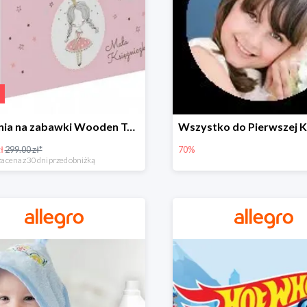
Skrzynia na zabawki Wooden Toys -57%
ł
299.00 zł*
70%
a cena z 30 dni przed obniżką