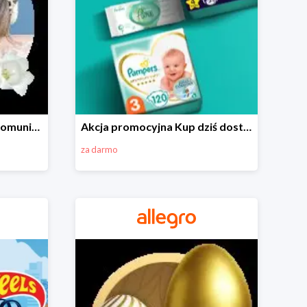
Wszystko do Pierwszej Komunii na Allegro do -70%
Akcja promocyjna Kup dziś dostawa jutro
za darmo