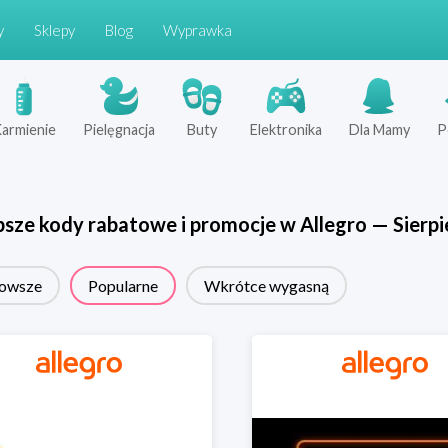
y
Sklepy
Blog
Wyprawka
armienie
Pielęgnacja
Buty
Elektronika
Dla Mamy
P
psze kody rabatowe i promocje w
Allegro
—
Sierpi
owsze
Popularne
Wkrótce wygasną