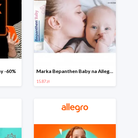
day -60%
Marka Bepanthen Baby na Allegro od 15,87 zł!
15.87 zł