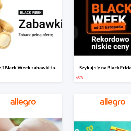
Z okazji Black Week zabawki taniej na allegro.pl
Szykuj się na Black Fri
60%