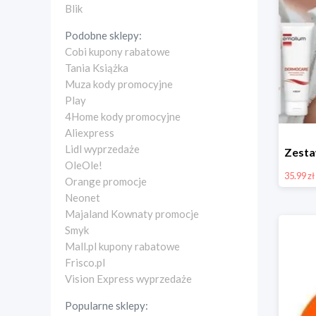
Blik
Podobne sklepy:
Cobi kupony rabatowe
Tania Książka
Muza kody promocyjne
Play
4Home kody promocyjne
Aliexpress
Lidl wyprzedaże
OleOle!
35.99 zł
Orange promocje
Neonet
Majaland Kownaty promocje
Smyk
Mall.pl kupony rabatowe
Frisco.pl
Vision Express wyprzedaże
Popularne sklepy: