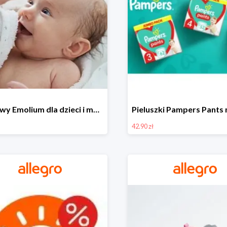
Zestawy Emolium dla dzieci i mam na Allegro od 35,99 zł
42.90 zł