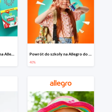
Pieluszki Pampers Pants na Allegro od 42,90 zł
Powrót do szkoły na Allegro do -40%
40%