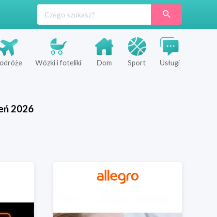
odróże
Wózki i foteliki
Dom
Sport
Usługi
eń
2026