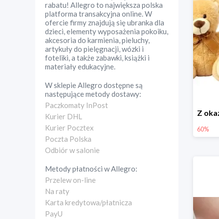
rabatu! Allegro to największa polska
platforma transakcyjna online. W
ofercie firmy znajdują się ubranka dla
dzieci, elementy wyposażenia pokoiku,
akcesoria do karmienia, pieluchy,
artykuły do pielęgnacji, wózki i
foteliki, a także zabawki, książki i
materiały edukacyjne.
W sklepie
Allegro
dostępne są
następujące metody dostawy:
Paczkomaty InPost
Kurier DHL
Kurier Pocztex
60%
Poczta Polska
Odbiór w salonie
Metody płatności w
Allegro
:
Przelew on-line
Na raty
Karta kredytowa/płatnicza
PayU