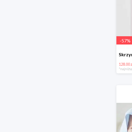
-
57
%
128.00 z
*najniższ