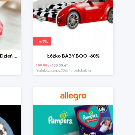
-
60
%
Zabawki dla maluszka na Dzień Dziecka na Allegro do -60%
Łóżko BABY BOO -60%
199.99 zł
499.99 zł*
*najniższa cena z 30 dni przed obniżką