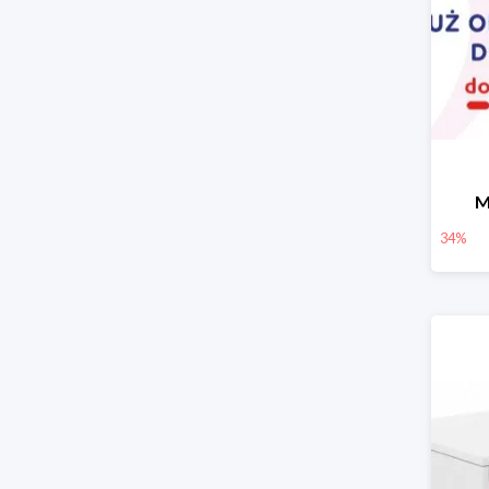
M
34%