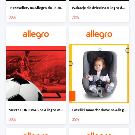
Bestsellery na Allegro do -80%
Wakacje dla dzieci na Allegro do -70%
80%
70%
Mecze EURO w 4K na Allagro w super cenach
Foteliki samochodowe na Allegro w super cenach
30%
35%