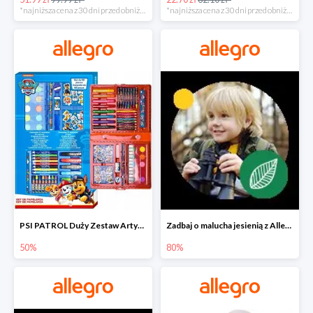
*najniższa cena z 30 dni przed obniżką
*najniższa cena z 30 dni przed obniżką
PSI PATROL Duży Zestaw Artystyczny 52 elementy na piąty komplet -50%
Zadbaj o malucha jesienią z Allegro do -80%
50%
80%