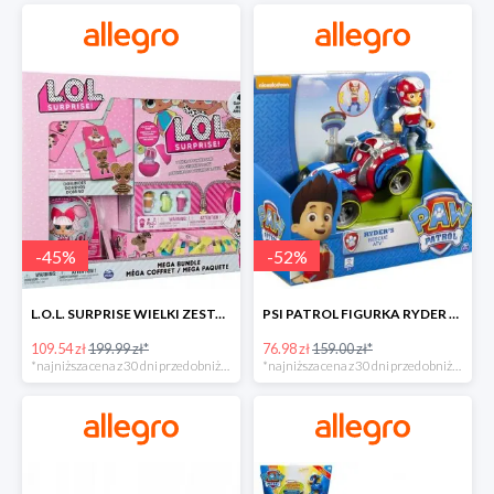
-
45
%
-
52
%
L.O.L. SURPRISE WIELKI ZESTAW NIESPODZIANKA 4 GRY -45%
PSI PATROL FIGURKA RYDER + QUAD POJAZD RATUNKOWY -51%
109.54 zł
199.99 zł*
76.98 zł
159.00 zł*
*najniższa cena z 30 dni przed obniżką
*najniższa cena z 30 dni przed obniżką