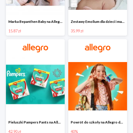
Marka Bepanthen Baby na Allegro od 15,87 zł!
Zestawy Emolium dla dzieci i mam na Allegro od 35,99 zł
15.87 zł
35.99 zł
Pieluszki Pampers Pants na Allegro od 42,90 zł
Powrót do szkoły na Allegro do -40%
42.90 zł
40%