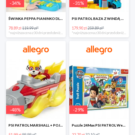
-
34
%
-
31
%
ŚWINKA PEPPA PIANINKO DLA DZIECI -34%
PSI PATROL BAZA Z WINDĄ WIEŻA + POJAZD AUTO REX -30%
78.89 zł
119.99 zł*
179.90 zł
259.89 zł*
*najniższa cena z 30 dni przed obniżką
*najniższa cena z 30 dni przed obniżką
-
48
%
-
29
%
PSI PATROL MARSHALL + POJAZD WÓZ STRAŻACKI DŹWIĘK -48%
Puzzle 24Max PSI PATROL Wesoła drużyna TREFL -29%
51.99 zł
99.99 zł*
22.70 zł
32.10 zł*