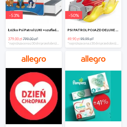
-
53
%
-
50
%
Łóżko Psi Patrol LUKI +szuflada+materac+grafika -52%
PSI PATROL POJAZD DELUXE FIGURKA MARSHALL MIGHTY -50%
379.00 zł
799.00 zł*
49.90 zł
99.99 zł*
*najniższa cena z 30 dni przed obniżką
*najniższa cena z 30 dni przed obniżką