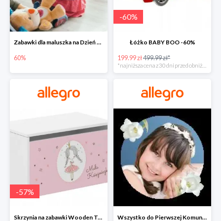
-
60
%
Zabawki dla maluszka na Dzień Dziecka na Allegro do -60%
Łóżko BABY BOO -60%
60%
199.99 zł
499.99 zł*
*najniższa cena z 30 dni przed obniżką
-
57
%
Skrzynia na zabawki Wooden Toys -57%
Wszystko do Pierwszej Komunii na Allegro do -70%