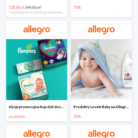
128.00 zł
299.00 zł*
70%
*najniższa cena z 30 dni przed obniżką
Akcja promocyjna Kup dziś dostawa jutro
Produkty Lovela Baby na Allegro do -30%
za darmo
30%