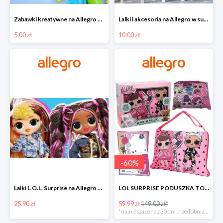
Zabawki kreatywne na Allegro w super cenach od 5 zł
Lalki i akcesoria na Allegro w super cenach od 10 zł
5.00 zł
10.00 zł
-
60
%
Lalki L.O.L. Surprise na Allegro w super cenach od 25,90 zł
LOL SURPRISE PODUSZKA TOREBKA SEKRETNY SCHOWEK MP3 -59%
25.90 zł
59.99 zł
149.00 zł*
*najniższa cena z 30 dni przed obniżką