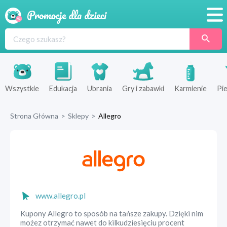
Promocje
Produkty
Sklepy
Wszystkie
Edukacja
Ubrania
Gry i zabawki
Karmienie
Pie
Blog
Strona Główna
>
Sklepy
>
Allegro
Wyprawka
www.allegro.pl
Kupony Allegro to sposób na tańsze zakupy. Dzięki nim
możez otrzymać nawet do kilkudziesięciu procent