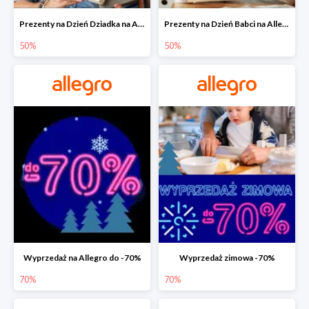
Prezenty na Dzień Dziadka na Allegro do -50%
Prezenty na Dzień Babci na Allegro do -50%
50%
50%
Wyprzedaż na Allegro do -70%
Wyprzedaż zimowa -70%
70%
70%