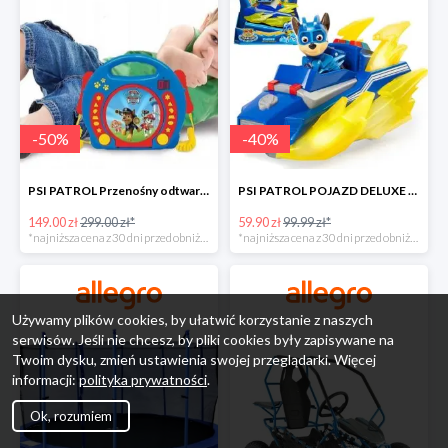
-
50
%
-
40
%
PSI PATROL Przenośny odtwarzacz CD Karaoke PAW -50%
PSI PATROL POJAZD DELUXE FIGURKA CHASE MIGHTY PUPS -40%
149.00 zł
299.00 zł*
59.90 zł
99.99 zł*
*najniższa cena z 30 dni przed obniżką
*najniższa cena z 30 dni przed obniżką
Używamy plików cookies, by ułatwić korzystanie z naszych
serwisów. Jeśli nie chcesz, by pliki cookies były zapisywane na
Twoim dysku, zmień ustawienia swojej przeglądarki. Więcej
informacji:
polityka prywatności
.
Ok, rozumiem