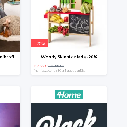
-
20
%
4Home Świecąca pościel mikroflanela Planetarium -35%
Woody Sklepik z ladą -20%
196.99 zł
245.99 zł*
*najniższa cena z 30 dni przed obniżką