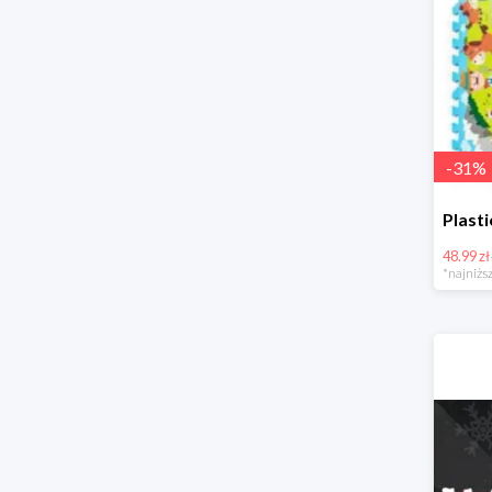
-
31
%
48.99 zł
*najniższ