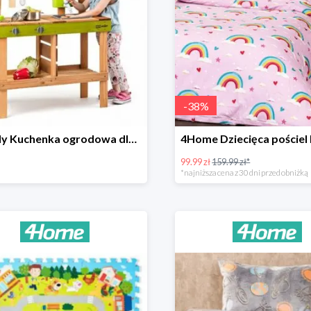
-
38
%
Woody Kuchenka ogrodowa dla dzieci Rosalie
99.99 zł
159.99 zł*
*najniższa cena z 30 dni przed obniżką