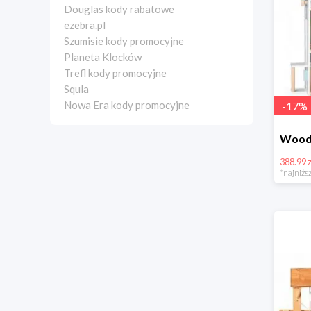
Douglas kody rabatowe
ezebra.pl
Szumisie kody promocyjne
Planeta Klocków
Trefl kody promocyjne
Squla
Nowa Era kody promocyjne
-
17
%
388.99 z
*najniższ