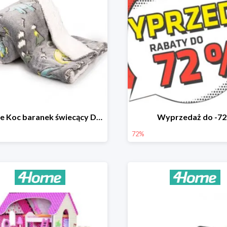
4Home Koc baranek świecący Dino
Wyprzedaż do -7
72%