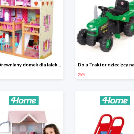
Bino Drewniany domek dla lalek z mebelkami -33%
25%