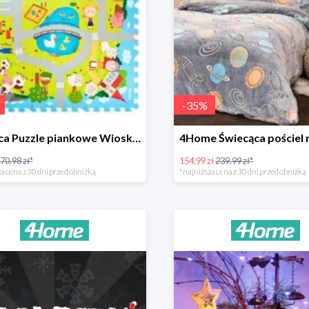
-
35
%
Plastica Puzzle piankowe Wioska -31%
70.98 zł*
154.99 zł
239.99 zł*
a cena z 30 dni przed obniżką
*najniższa cena z 30 dni przed obniżką