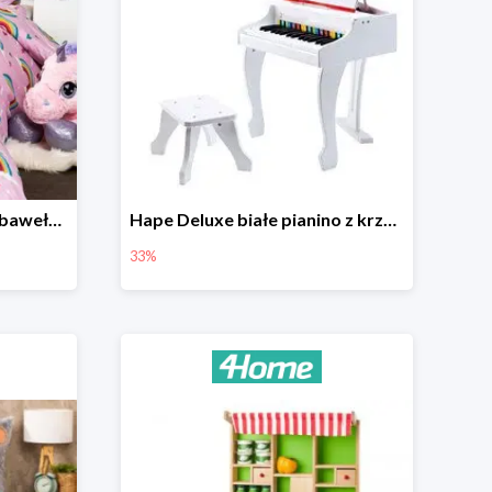
4Home Dziecięca pościel bawełniana Rainbow
Hape Deluxe białe pianino z krzesłem -33%
33%