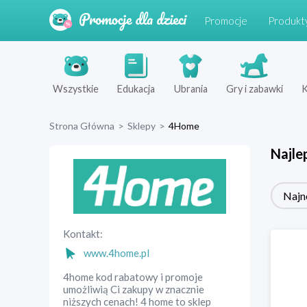
Promocje
Produkt
Wszystkie
Edukacja
Ubrania
Gry i zabawki
K
Strona Główna
>
Sklepy
>
4Home
Najle
Najn
Kontakt:
www.4home.pl
4home kod rabatowy i promoje
umożliwią Ci zakupy w znacznie
niższych cenach! 4 home to sklep