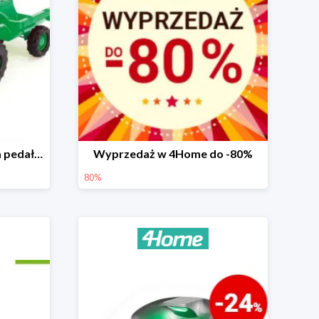
Dolu Traktor dziecięcy na pedały z przyczepką -25%
Wyprzedaż w 4Home do -80%
80%