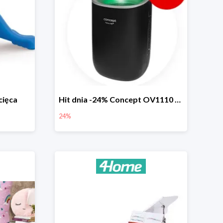
cięca
Hit dnia -24% Concept OV1110 osuszacz powietrza Perfect Air
24%