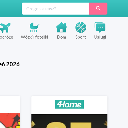
odróże
Wózki i foteliki
Dom
Sport
Usługi
eń
2026