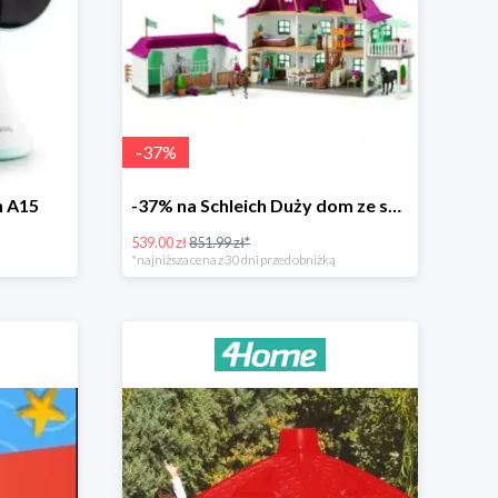
-
37
%
h A15
-37% na Schleich Duży dom ze stajnią i akcesoriami 96 cm
539.00 zł
851.99 zł*
*najniższa cena z 30 dni przed obniżką