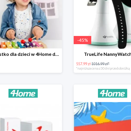
-
45
%
Wszystko dla dzieci w 4Home do -90%
TrueLife NannyWatc
557.99 zł
1016.99 zł*
*najniższa cena z 30 dni przed obniżką