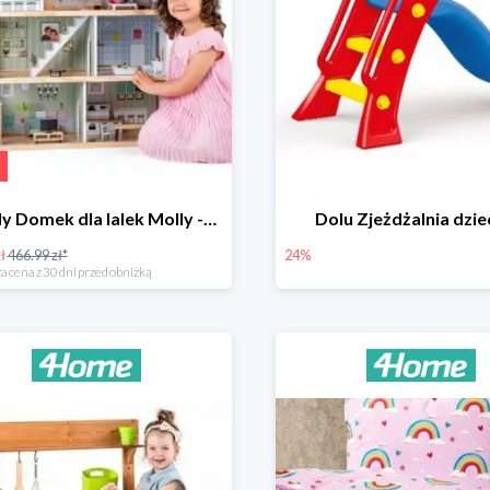
Woody Domek dla lalek Molly -78zł
Dolu Zjeżdżalnia dzie
ł
466.99 zł*
24%
a cena z 30 dni przed obniżką