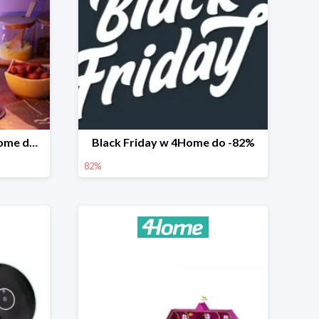
Prezenty na Święta w 4Home do -50%
Black Friday w 4Home do -82%
82%