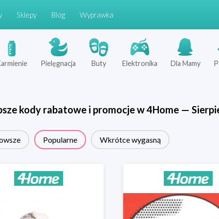
y
Sklepy
Blog
Wyprawka
armienie
Pielęgnacja
Buty
Elektronika
Dla Mamy
P
psze kody rabatowe i promocje w
4Home
—
Sierpi
owsze
Popularne
Wkrótce wygasną