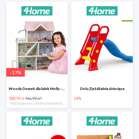
-
17
%
Woody Domek dla lalek Molly -78zł
Dolu Zjeżdżalnia dziecięca
388.99 zł
466.99 zł*
24%
*najniższa cena z 30 dni przed obniżką