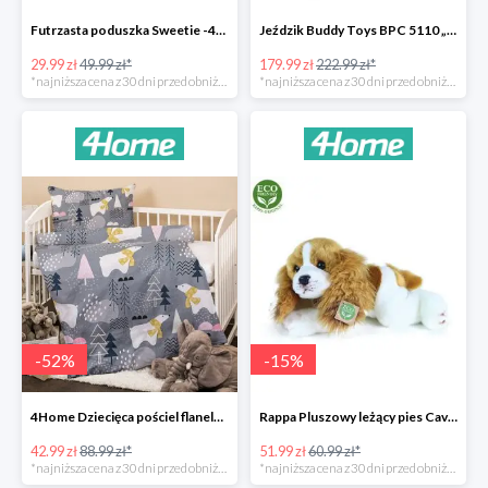
Futrzasta poduszka Sweetie -40%
Jeździk Buddy Toys BPC 5110 „Mercedes Benz SLS” -20%
29.99 zł
49.99 zł*
179.99 zł
222.99 zł*
*najniższa cena z 30 dni przed obniżką
*najniższa cena z 30 dni przed obniżką
-
52
%
-
15
%
4Home Dziecięca pościel flanelowa do łóżeczka Nordic Bear -52%
Rappa Pluszowy leżący pies Cavalier King Charles Spaniel -15%
42.99 zł
88.99 zł*
51.99 zł
60.99 zł*
*najniższa cena z 30 dni przed obniżką
*najniższa cena z 30 dni przed obniżką