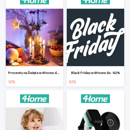
Prezenty na Święta w 4Home do -50%
Black Friday w 4Home do -82%
50%
82%