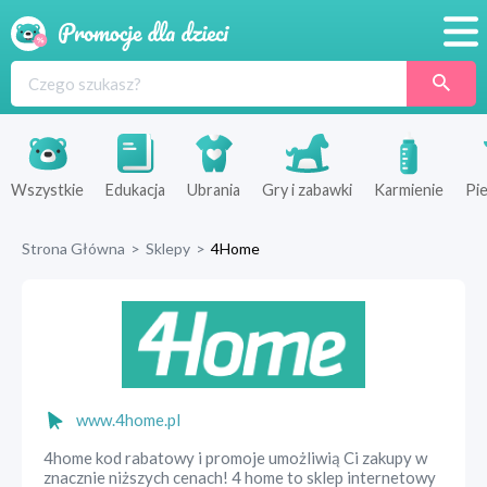
Promocje
Produkty
Sklepy
Wszystkie
Edukacja
Ubrania
Gry i zabawki
Karmienie
Pie
Blog
Strona Główna
>
Sklepy
>
4Home
Wyprawka
www.4home.pl
4home kod rabatowy i promoje umożliwią Ci zakupy w
znacznie niższych cenach! 4 home to sklep internetowy