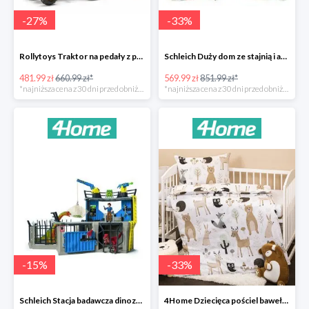
-
27
%
-
33
%
Rollytoys Traktor na pedały z przyczepą Farm Rolly Junior -27%
Schleich Duży dom ze stajnią i akcesoriami -33%
481.99 zł
660.99 zł*
569.99 zł
851.99 zł*
*najniższa cena z 30 dni przed obniżką
*najniższa cena z 30 dni przed obniżką
-
15
%
-
33
%
Schleich Stacja badawcza dinozaurów -15%
4Home Dziecięca pościel bawełniana do łóżeczka Nordic Friends -33%