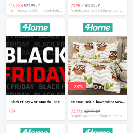
446.99 zł
527.99 zł*
73.98 zł
109.99 zł*
*najniższa cena z 30 dni przed obniżką
*najniższa cena z 30 dni przed obniżką
-
28
%
Black Friday w 4Home do -78%
4Home Pościel bawełniana Sowy -28%
78%
92.99 zł
129.99 zł*
*najniższa cena z 30 dni przed obniżką