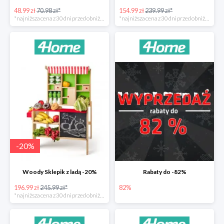
48.99 zł
70.98 zł*
154.99 zł
239.99 zł*
*najniższa cena z 30 dni przed obniżką
*najniższa cena z 30 dni przed obniżką
-
20
%
Woody Sklepik z ladą -20%
Rabaty do -82%
196.99 zł
245.99 zł*
82%
*najniższa cena z 30 dni przed obniżką