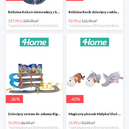
Belisima Kokon niemowlęcy z kołderką Angel Baby-23%
Belisima Becik dziecięcy z wkładem kokosowym Inteligentna sówka -26%
197.99 zł
259.99 zł*
92.99 zł
125.99 zł*
*najniższa cena z 30 dni przed obniżką
*najniższa cena z 30 dni przed obniżką
-
36
%
-
40
%
Dziecięcy zestaw do zabawy Big garage -36%
Magiczny pluszak Małpka/Słoń -40%
55.99 zł
86.99 zł*
55.99 zł
92.99 zł*
*najniższa cena z 30 dni przed obniżką
*najniższa cena z 30 dni przed obniżką