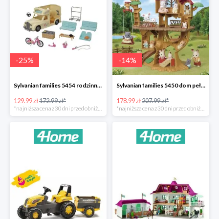
-
25
%
-
14
%
Sylvanian families 5454 rodzinny kamper -25%
Sylvanian families 5450 dom pełen przygód na drzewie -14%
129.99 zł
172.99 zł*
178.99 zł
207.99 zł*
*najniższa cena z 30 dni przed obniżką
*najniższa cena z 30 dni przed obniżką