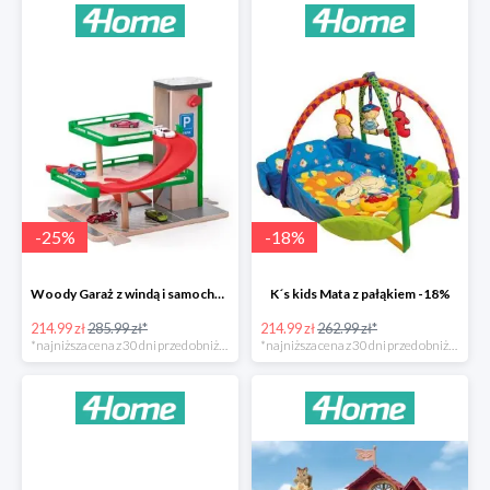
-
25
%
-
18
%
Woody Garaż z windą i samochodziki SIKU -25%
K´s kids Mata z pałąkiem -18%
214.99 zł
285.99 zł*
214.99 zł
262.99 zł*
*najniższa cena z 30 dni przed obniżką
*najniższa cena z 30 dni przed obniżką