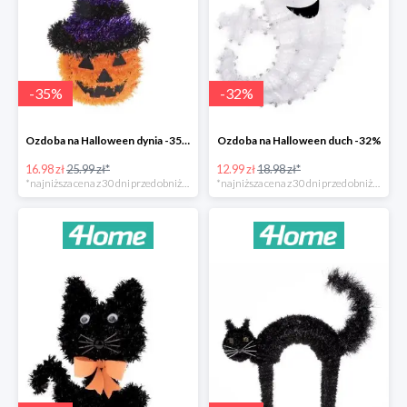
-
35
%
-
32
%
Ozdoba na Halloween dynia -35%
Ozdoba na Halloween duch -32%
16.98 zł
25.99 zł*
12.99 zł
18.98 zł*
*najniższa cena z 30 dni przed obniżką
*najniższa cena z 30 dni przed obniżką