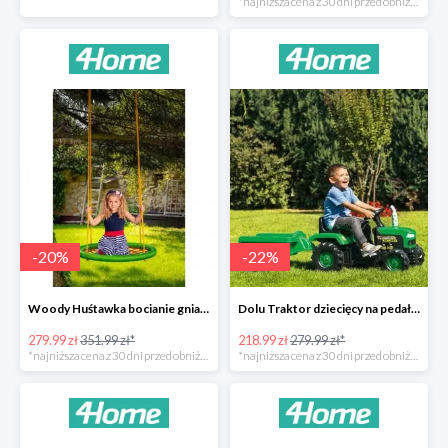
*najniższa cena z 30 dni przed obniżką
-
20
%
-
22
%
Woody Huśtawka bocianie gniazdo -20%
Dolu Traktor dziecięcy na pedały z przyczepką -22%
279.99 zł
351.99 zł*
218.99 zł
279.99 zł*
*najniższa cena z 30 dni przed obniżką
*najniższa cena z 30 dni przed obniżką