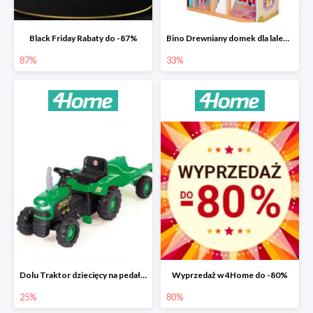
Black Friday Rabaty do -87%
Bino Drewniany domek dla lalek z mebelkami -33%
87%
33%
Dolu Traktor dziecięcy na pedały z przyczepką -25%
Wyprzedaż w 4Home do -80%
25%
80%