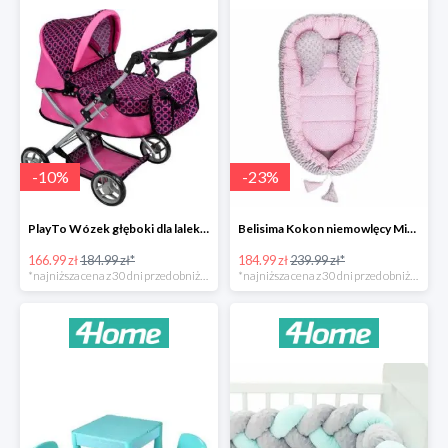
-
10
%
-
23
%
PlayTo Wózek głęboki dla lalek Viola -10%
Belisima Kokon niemowlęcy Minky Sweet Baby -23%
166.99 zł
184.99 zł*
184.99 zł
239.99 zł*
*najniższa cena z 30 dni przed obniżką
*najniższa cena z 30 dni przed obniżką