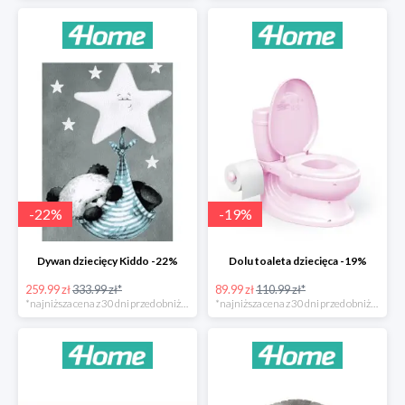
-
22
%
-
19
%
Dywan dziecięcy Kiddo -22%
Dolu toaleta dziecięca -19%
259.99 zł
333.99 zł*
89.99 zł
110.99 zł*
*najniższa cena z 30 dni przed obniżką
*najniższa cena z 30 dni przed obniżką