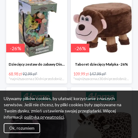
-
26
%
-
26
%
Dziecięcy zestaw do zabawy Dinosaur Collection -26%
Taboret dziecięcy Małpka -26%
68.98 zł
92.99 zł*
109.99 zł
147.99 zł*
*najniższa cena z 30 dni przed obniżką
*najniższa cena z 30 dni przed obniżką
Używamy plików cookies, by ułatwić korzystanie z naszych
serwisów. Jeśli nie chcesz, by pliki cookies były zapisywane na
Twoim dysku, zmień ustawienia swojej przeglądarki. Więcej
informacji:
polityka prywatności
.
Ok, rozumiem