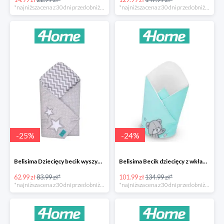
*najniższa cena z 30 dni przed obniżką
*najniższa cena z 30 dni przed obniżką
-
25
%
-
24
%
Belisima Dziecięcy becik wyszywany Gwiazdka -25%
Belisima Becik dziecięcy z wkładem kokosowym Teddy Bear -24%
62.99 zł
83.99 zł*
101.99 zł
134.99 zł*
*najniższa cena z 30 dni przed obniżką
*najniższa cena z 30 dni przed obniżką