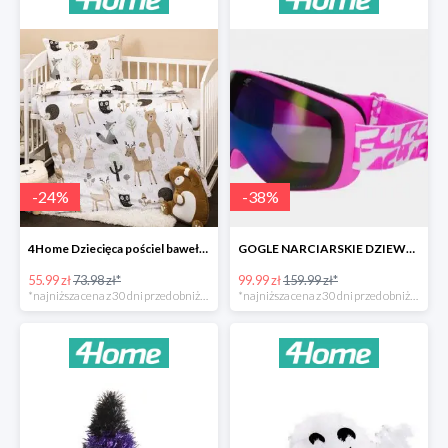
-
24
%
-
38
%
4Home Dziecięca pościel bawełniana do łóżeczka Nordic Friends -24%
GOGLE NARCIARSKIE DZIEWCZĘCE -37%
55.99 zł
73.98 zł*
99.99 zł
159.99 zł*
*najniższa cena z 30 dni przed obniżką
*najniższa cena z 30 dni przed obniżką