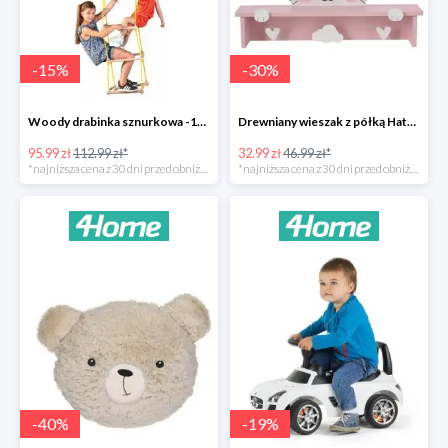
-
15
%
-
30
%
Woody drabinka sznurkowa -15%
Drewniany wieszak z półką Hatu, kot -30%
95.99 zł
112.99 zł*
32.99 zł
46.99 zł*
*najniższa cena z 30 dni przed obniżką
*najniższa cena z 30 dni przed obniżką
-
40
%
-
19
%