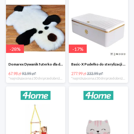
-
28
%
-
17
%
Domarex Dywanik futerko dla dzieci Pies czarno-biały -28%
Basic-X Pudełko do sterylizacji z ozonem -17%
67.98 zł
93.99 zł*
277.99 zł
333.99 zł*
*najniższa cena z 30 dni przed obniżką
*najniższa cena z 30 dni przed obniżką