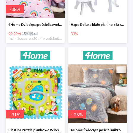
-
38
%
4Home Dziecięca pościel bawełniana Rainbow
Hape Deluxe białe pianino z krzesłem -33%
99.99 zł
159.99 zł*
33%
*najniższa cena z 30 dni przed obniżką
-
31
%
-
35
%
Plastica Puzzle piankowe Wioska -31%
4Home Świecąca pościel mikroflanela Planetarium -35%