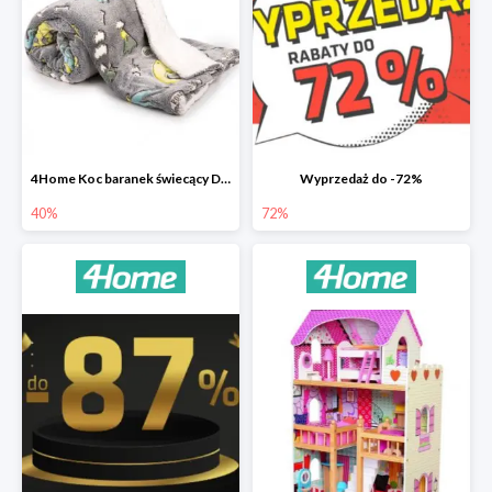
4Home Koc baranek świecący Dino
Wyprzedaż do -72%
40%
72%