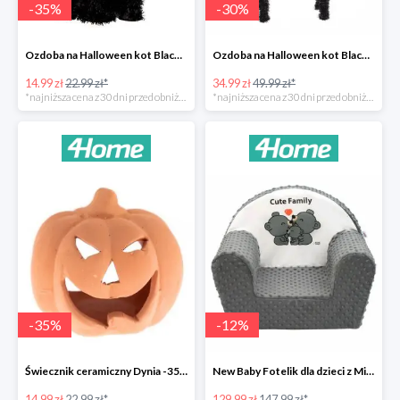
-
35
%
-
30
%
Ozdoba na Halloween kot Blackie -35%
Ozdoba na Halloween kot Black -35%
14.99 zł
22.99 zł*
34.99 zł
49.99 zł*
*najniższa cena z 30 dni przed obniżką
*najniższa cena z 30 dni przed obniżką
-
35
%
-
12
%
Świecznik ceramiczny Dynia -35%
New Baby Fotelik dla dzieci z Minky Cute Family -12%
14.99 zł
22.99 zł*
129.99 zł
147.99 zł*