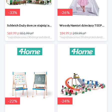
-
33
%
-
26
%
Schleich Duży dom ze stajnią i akcesoriami -33%
Woody Namiot dziecięcy TEEPEE -26%
569.99 zł
851.99 zł*
184.99 zł
249.99 zł*
*najniższa cena z 30 dni przed obniżką
*najniższa cena z 30 dni przed obniżką
-
22
%
-
24
%