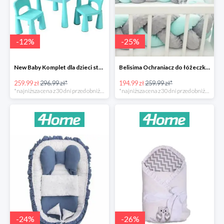
-
12
%
-
25
%
New Baby Komplet dla dzieci stolik i krzesełka -12%
Belisima Ochraniacz do łóżeczka Warkocz -25%
259.99 zł
296.99 zł*
194.99 zł
259.99 zł*
*najniższa cena z 30 dni przed obniżką
*najniższa cena z 30 dni przed obniżką
-
24
%
-
26
%