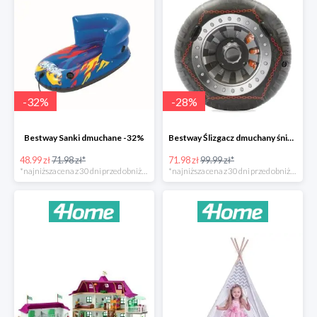
-
32
%
-
28
%
Bestway Sanki dmuchane -32%
Bestway Ślizgacz dmuchany śniegowy H2OGO -28%
48.99 zł
71.98 zł*
71.98 zł
99.99 zł*
*najniższa cena z 30 dni przed obniżką
*najniższa cena z 30 dni przed obniżką