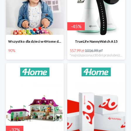
-
45
%
Wszystko dla dzieci w 4Home do -90%
TrueLife NannyWatch A15
90%
557.99 zł
1016.99 zł*
*najniższa cena z 30 dni przed obniżką
-
37
%