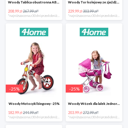
Woody Tablica obustronna ABC -22%
Woody Tor kolejowy ze zjeżdżalnią i żurawiem -24%
208.99 zł
267.99 zł*
229.99 zł
303.99 zł*
*najniższa cena z 30 dni przed obniżką
*najniższa cena z 30 dni przed obniżką
-
25
%
-
25
%
Woody Motocykl biegowy -25%
Woody Wózek dla lalek Jednorożec -25%
182.99 zł
244.99 zł*
203.99 zł
272.99 zł*
*najniższa cena z 30 dni przed obniżką
*najniższa cena z 30 dni przed obniżką