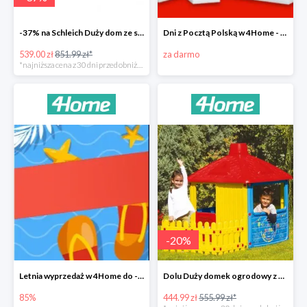
-37% na Schleich Duży dom ze stajnią i akcesoriami 96 cm
Dni z Pocztą Polską w 4Home - darmowa dostawa
539.00 zł
851.99 zł*
za darmo
*najniższa cena z 30 dni przed obniżką
-
20
%
Letnia wyprzedaż w 4Home do -85%
Dolu Duży domek ogrodowy z płotem -20%
85%
444.99 zł
555.99 zł*