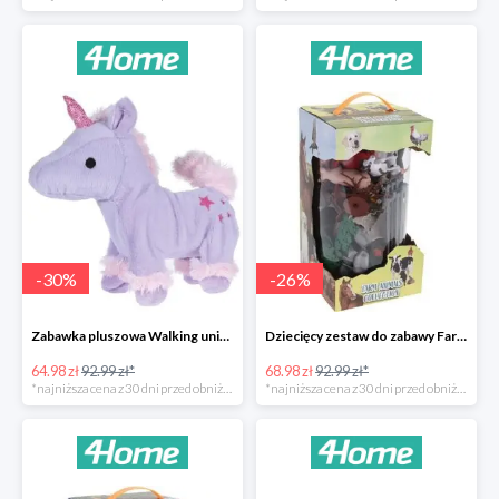
-
30
%
-
26
%
Zabawka pluszowa Walking unicorn -30%
Dziecięcy zestaw do zabawy Farm animals Collection -26%
64.98 zł
92.99 zł*
68.98 zł
92.99 zł*
*najniższa cena z 30 dni przed obniżką
*najniższa cena z 30 dni przed obniżką