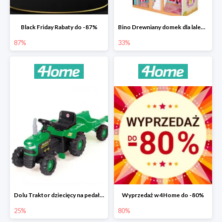
Black Friday Rabaty do -87%
Bino Drewniany domek dla lalek z mebelkami -33%
87%
33%
Dolu Traktor dziecięcy na pedały z przyczepką -25%
Wyprzedaż w 4Home do -80%
25%
80%