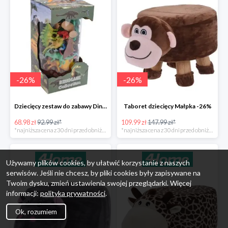
-
26
%
-
26
%
Dziecięcy zestaw do zabawy Dinosaur Collection -26%
Taboret dziecięcy Małpka -26%
68.98 zł
92.99 zł*
109.99 zł
147.99 zł*
*najniższa cena z 30 dni przed obniżką
*najniższa cena z 30 dni przed obniżką
Używamy plików cookies, by ułatwić korzystanie z naszych
serwisów. Jeśli nie chcesz, by pliki cookies były zapisywane na
Twoim dysku, zmień ustawienia swojej przeglądarki. Więcej
informacji:
polityka prywatności
.
Ok, rozumiem