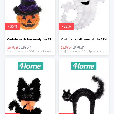
-
35
%
-
32
%
Ozdoba na Halloween dynia -35%
Ozdoba na Halloween duch -32%
16.98 zł
25.99 zł*
12.99 zł
18.98 zł*
*najniższa cena z 30 dni przed obniżką
*najniższa cena z 30 dni przed obniżką