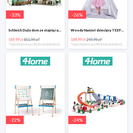
-
33
%
-
26
%
Schleich Duży dom ze stajnią i akcesoriami -33%
Woody Namiot dziecięcy TEEPEE -26%
569.99 zł
851.99 zł*
184.99 zł
249.99 zł*
*najniższa cena z 30 dni przed obniżką
*najniższa cena z 30 dni przed obniżką
-
22
%
-
24
%