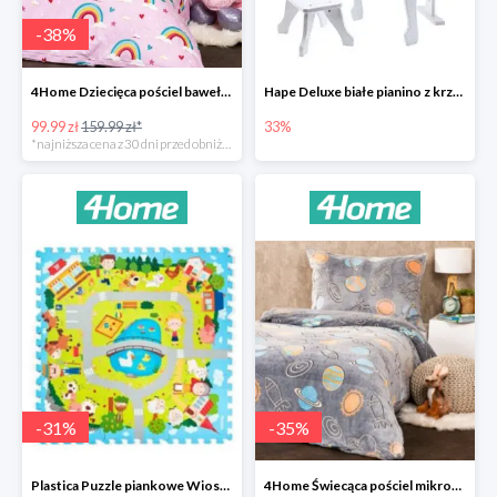
-
38
%
4Home Dziecięca pościel bawełniana Rainbow
Hape Deluxe białe pianino z krzesłem -33%
99.99 zł
159.99 zł*
33%
*najniższa cena z 30 dni przed obniżką
-
31
%
-
35
%
Plastica Puzzle piankowe Wioska -31%
4Home Świecąca pościel mikroflanela Planetarium -35%