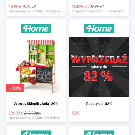
48.99 zł
70.98 zł*
154.99 zł
239.99 zł*
*najniższa cena z 30 dni przed obniżką
*najniższa cena z 30 dni przed obniżką
-
20
%
Woody Sklepik z ladą -20%
Rabaty do -82%
196.99 zł
245.99 zł*
82%
*najniższa cena z 30 dni przed obniżką