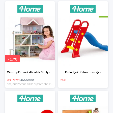
-
17
%
Woody Domek dla lalek Molly -78zł
Dolu Zjeżdżalnia dziecięca
388.99 zł
466.99 zł*
24%
*najniższa cena z 30 dni przed obniżką