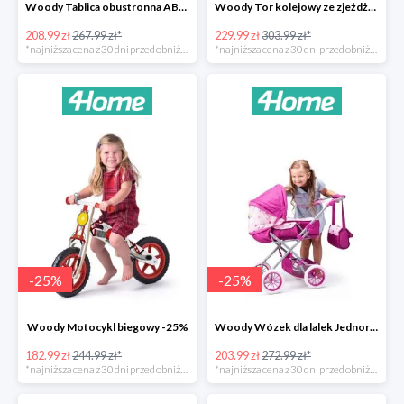
Woody Tablica obustronna ABC -22%
Woody Tor kolejowy ze zjeżdżalnią i żurawiem -24%
208.99 zł
267.99 zł*
229.99 zł
303.99 zł*
*najniższa cena z 30 dni przed obniżką
*najniższa cena z 30 dni przed obniżką
-
25
%
-
25
%
Woody Motocykl biegowy -25%
Woody Wózek dla lalek Jednorożec -25%
182.99 zł
244.99 zł*
203.99 zł
272.99 zł*
*najniższa cena z 30 dni przed obniżką
*najniższa cena z 30 dni przed obniżką