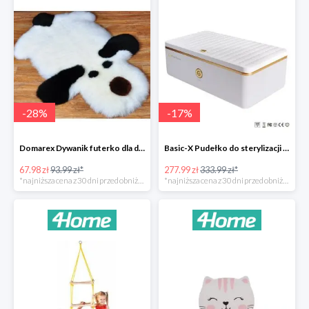
-
28
%
-
17
%
Domarex Dywanik futerko dla dzieci Pies czarno-biały -28%
Basic-X Pudełko do sterylizacji z ozonem -17%
67.98 zł
93.99 zł*
277.99 zł
333.99 zł*
*najniższa cena z 30 dni przed obniżką
*najniższa cena z 30 dni przed obniżką