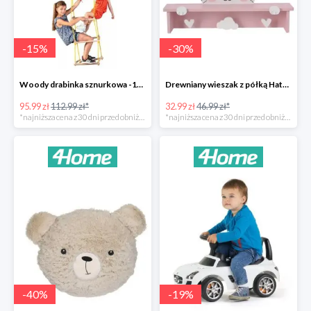
-
15
%
-
30
%
Woody drabinka sznurkowa -15%
Drewniany wieszak z półką Hatu, kot -30%
95.99 zł
112.99 zł*
32.99 zł
46.99 zł*
*najniższa cena z 30 dni przed obniżką
*najniższa cena z 30 dni przed obniżką
-
40
%
-
19
%