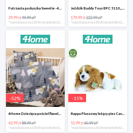
Futrzasta poduszka Sweetie -40%
Jeździk Buddy Toys BPC 5110 „Mercedes Benz SLS” -20%
29.99 zł
49.99 zł*
179.99 zł
222.99 zł*
*najniższa cena z 30 dni przed obniżką
*najniższa cena z 30 dni przed obniżką
-
52
%
-
15
%
4Home Dziecięca pościel flanelowa do łóżeczka Nordic Bear -52%
Rappa Pluszowy leżący pies Cavalier King Charles Spaniel -15%
42.99 zł
88.99 zł*
51.99 zł
60.99 zł*
*najniższa cena z 30 dni przed obniżką
*najniższa cena z 30 dni przed obniżką