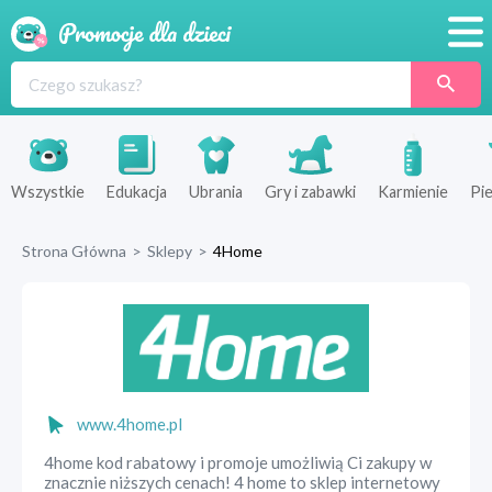
Promocje
Produkty
Sklepy
Wszystkie
Edukacja
Ubrania
Gry i zabawki
Karmienie
Pie
Blog
Strona Główna
>
Sklepy
>
4Home
Wyprawka
www.4home.pl
4home kod rabatowy i promoje umożliwią Ci zakupy w
znacznie niższych cenach! 4 home to sklep internetowy