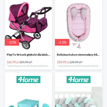
-
10
%
-
23
%
PlayTo Wózek głęboki dla lalek Viola -10%
Belisima Kokon niemowlęcy Minky Sweet Baby -23%
166.99 zł
184.99 zł*
184.99 zł
239.99 zł*
*najniższa cena z 30 dni przed obniżką
*najniższa cena z 30 dni przed obniżką