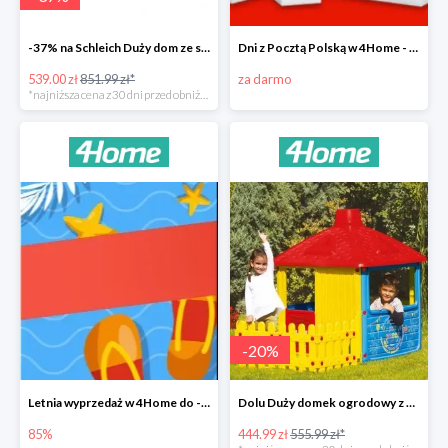
-37% na Schleich Duży dom ze stajnią i akcesoriami 96 cm
Dni z Pocztą Polską w 4Home - darmowa dostawa
539.00 zł
851.99 zł*
za darmo
*najniższa cena z 30 dni przed obniżką
-
20
%
Letnia wyprzedaż w 4Home do -85%
Dolu Duży domek ogrodowy z płotem -20%
85%
444.99 zł
555.99 zł*