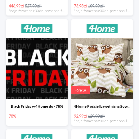
446.99 zł
527.99 zł*
73.98 zł
109.99 zł*
*najniższa cena z 30 dni przed obniżką
*najniższa cena z 30 dni przed obniżką
-
28
%
Black Friday w 4Home do -78%
4Home Pościel bawełniana Sowy -28%
78%
92.99 zł
129.99 zł*
*najniższa cena z 30 dni przed obniżką