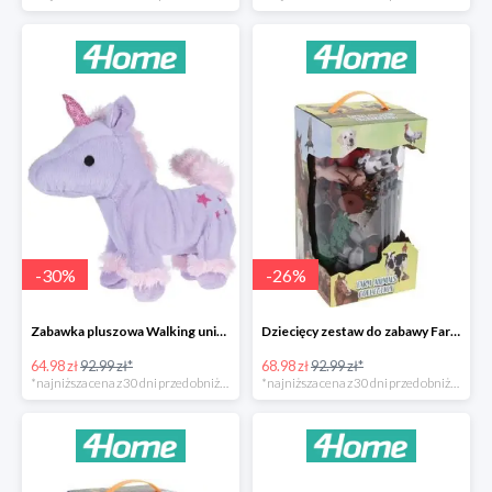
-
30
%
-
26
%
Zabawka pluszowa Walking unicorn -30%
Dziecięcy zestaw do zabawy Farm animals Collection -26%
64.98 zł
92.99 zł*
68.98 zł
92.99 zł*
*najniższa cena z 30 dni przed obniżką
*najniższa cena z 30 dni przed obniżką