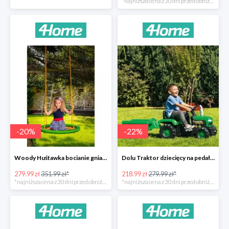
*najniższa cena z 30 dni przed obniżką
-
20
%
-
22
%
Woody Huśtawka bocianie gniazdo -20%
Dolu Traktor dziecięcy na pedały z przyczepką -22%
279.99 zł
351.99 zł*
218.99 zł
279.99 zł*
*najniższa cena z 30 dni przed obniżką
*najniższa cena z 30 dni przed obniżką