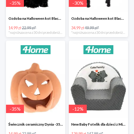
-
35
%
-
30
%
Ozdoba na Halloween kot Blackie -35%
Ozdoba na Halloween kot Black -35%
14.99 zł
22.99 zł*
34.99 zł
49.99 zł*
*najniższa cena z 30 dni przed obniżką
*najniższa cena z 30 dni przed obniżką
-
35
%
-
12
%
Świecznik ceramiczny Dynia -35%
New Baby Fotelik dla dzieci z Minky Cute Family -12%
14.99 zł
22.99 zł*
129.99 zł
147.99 zł*