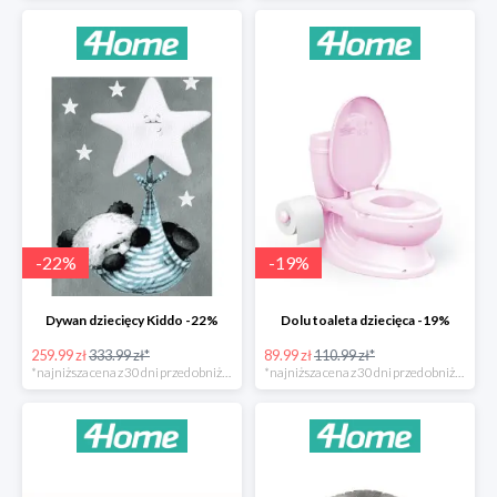
-
22
%
-
19
%
Dywan dziecięcy Kiddo -22%
Dolu toaleta dziecięca -19%
259.99 zł
333.99 zł*
89.99 zł
110.99 zł*
*najniższa cena z 30 dni przed obniżką
*najniższa cena z 30 dni przed obniżką