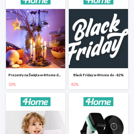
Prezenty na Święta w 4Home do -50%
Black Friday w 4Home do -82%
50%
82%