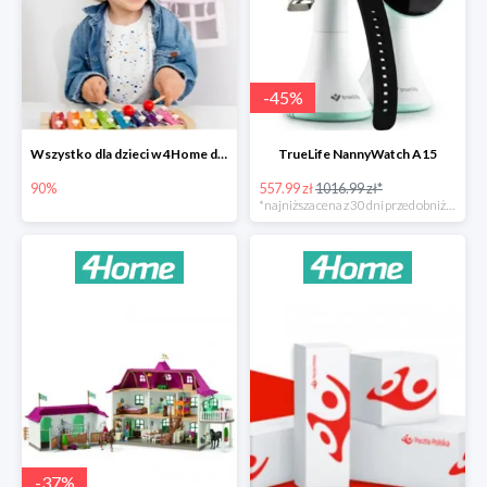
-
45
%
Wszystko dla dzieci w 4Home do -90%
TrueLife NannyWatch A15
90%
557.99 zł
1016.99 zł*
*najniższa cena z 30 dni przed obniżką
-
37
%