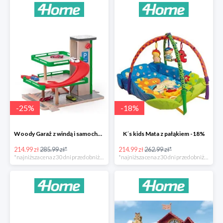
-
25
%
-
18
%
Woody Garaż z windą i samochodziki SIKU -25%
K´s kids Mata z pałąkiem -18%
214.99 zł
285.99 zł*
214.99 zł
262.99 zł*
*najniższa cena z 30 dni przed obniżką
*najniższa cena z 30 dni przed obniżką