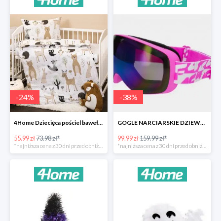
-
24
%
-
38
%
4Home Dziecięca pościel bawełniana do łóżeczka Nordic Friends -24%
GOGLE NARCIARSKIE DZIEWCZĘCE -37%
55.99 zł
73.98 zł*
99.99 zł
159.99 zł*
*najniższa cena z 30 dni przed obniżką
*najniższa cena z 30 dni przed obniżką