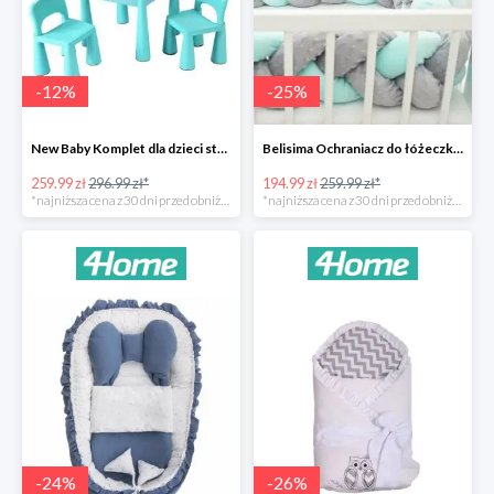
-
12
%
-
25
%
New Baby Komplet dla dzieci stolik i krzesełka -12%
Belisima Ochraniacz do łóżeczka Warkocz -25%
259.99 zł
296.99 zł*
194.99 zł
259.99 zł*
*najniższa cena z 30 dni przed obniżką
*najniższa cena z 30 dni przed obniżką
-
24
%
-
26
%