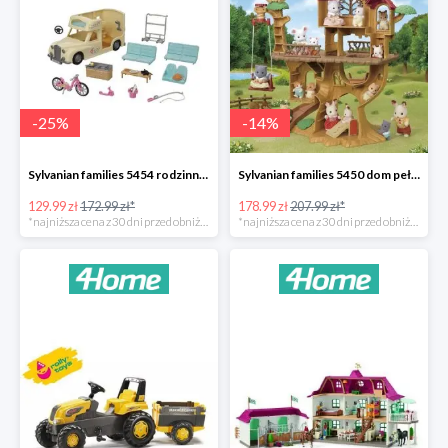
-
25
%
-
14
%
Sylvanian families 5454 rodzinny kamper -25%
Sylvanian families 5450 dom pełen przygód na drzewie -14%
129.99 zł
172.99 zł*
178.99 zł
207.99 zł*
*najniższa cena z 30 dni przed obniżką
*najniższa cena z 30 dni przed obniżką