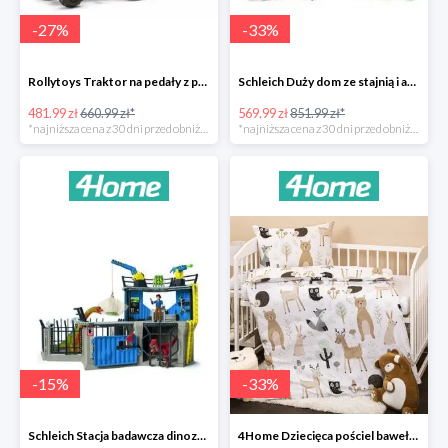
-
27
%
-
33
%
Rollytoys Traktor na pedały z przyczepą Farm Rolly Junior -27%
Schleich Duży dom ze stajnią i akcesoriami -33%
481.99 zł
660.99 zł*
569.99 zł
851.99 zł*
*najniższa cena z 30 dni przed obniżką
*najniższa cena z 30 dni przed obniżką
-
15
%
-
33
%
Schleich Stacja badawcza dinozaurów -15%
4Home Dziecięca pościel bawełniana do łóżeczka Nordic Friends -33%