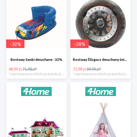
-
32
%
-
28
%
Bestway Sanki dmuchane -32%
Bestway Ślizgacz dmuchany śniegowy H2OGO -28%
48.99 zł
71.98 zł*
71.98 zł
99.99 zł*
*najniższa cena z 30 dni przed obniżką
*najniższa cena z 30 dni przed obniżką