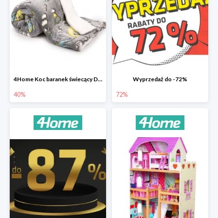
4Home Koc baranek świecący Dino
Wyprzedaż do -72%
40%
72%