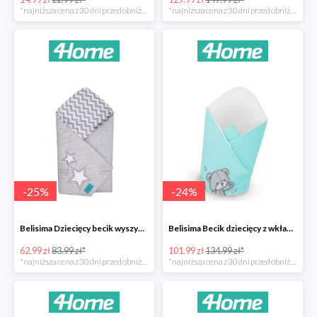
*najniższa cena z 30 dni przed obniżką
*najniższa cena z 30 dni przed obniżką
-
25
%
-
24
%
Belisima Dziecięcy becik wyszywany Gwiazdka -25%
Belisima Becik dziecięcy z wkładem kokosowym Teddy Bear -24%
62.99 zł
83.99 zł*
101.99 zł
134.99 zł*
*najniższa cena z 30 dni przed obniżką
*najniższa cena z 30 dni przed obniżką