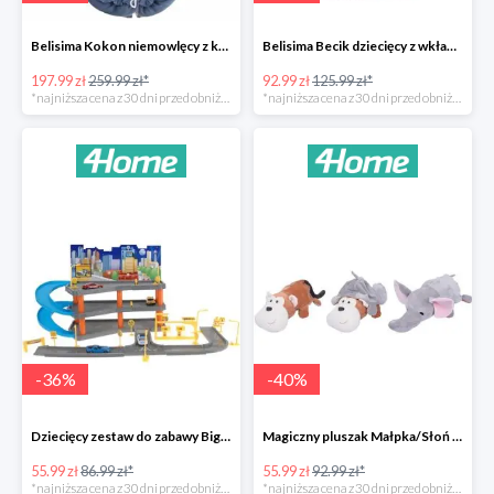
Belisima Kokon niemowlęcy z kołderką Angel Baby-23%
Belisima Becik dziecięcy z wkładem kokosowym Inteligentna sówka -26%
197.99 zł
259.99 zł*
92.99 zł
125.99 zł*
*najniższa cena z 30 dni przed obniżką
*najniższa cena z 30 dni przed obniżką
-
36
%
-
40
%
Dziecięcy zestaw do zabawy Big garage -36%
Magiczny pluszak Małpka/Słoń -40%
55.99 zł
86.99 zł*
55.99 zł
92.99 zł*
*najniższa cena z 30 dni przed obniżką
*najniższa cena z 30 dni przed obniżką