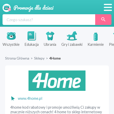
Promocje
Produkty
Sklepy
Wszystkie
Edukacja
Ubrania
Gry i zabawki
Karmienie
Pie
Blog
Strona Główna
>
Sklepy
>
4Home
Wyprawka
www.4home.pl
4home kod rabatowy i promoje umożliwią Ci zakupy w
znacznie niższych cenach! 4 home to sklep internetowy