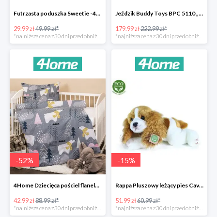
Futrzasta poduszka Sweetie -40%
Jeździk Buddy Toys BPC 5110 „Mercedes Benz SLS” -20%
29.99 zł
49.99 zł*
179.99 zł
222.99 zł*
*najniższa cena z 30 dni przed obniżką
*najniższa cena z 30 dni przed obniżką
-
52
%
-
15
%
4Home Dziecięca pościel flanelowa do łóżeczka Nordic Bear -52%
Rappa Pluszowy leżący pies Cavalier King Charles Spaniel -15%
42.99 zł
88.99 zł*
51.99 zł
60.99 zł*
*najniższa cena z 30 dni przed obniżką
*najniższa cena z 30 dni przed obniżką