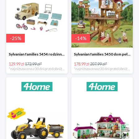
-
25
%
-
14
%
Sylvanian families 5454 rodzinny kamper -25%
Sylvanian families 5450 dom pełen przygód na drzewie -14%
129.99 zł
172.99 zł*
178.99 zł
207.99 zł*
*najniższa cena z 30 dni przed obniżką
*najniższa cena z 30 dni przed obniżką