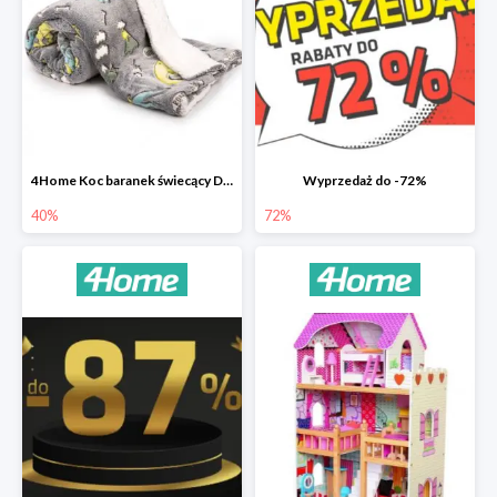
4Home Koc baranek świecący Dino
Wyprzedaż do -72%
40%
72%