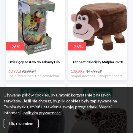
-
26
%
-
26
%
Dziecięcy zestaw do zabawy Dinosaur Collection -26%
Taboret dziecięcy Małpka -26%
68.98 zł
92.99 zł*
109.99 zł
147.99 zł*
*najniższa cena z 30 dni przed obniżką
*najniższa cena z 30 dni przed obniżką
Używamy plików cookies, by ułatwić korzystanie z naszych
serwisów. Jeśli nie chcesz, by pliki cookies były zapisywane na
Twoim dysku, zmień ustawienia swojej przeglądarki. Więcej
informacji:
polityka prywatności
.
Ok, rozumiem