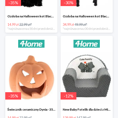
-
35
%
-
30
%
Ozdoba na Halloween kot Blackie -35%
Ozdoba na Halloween kot Black -35%
14.99 zł
22.99 zł*
34.99 zł
49.99 zł*
*najniższa cena z 30 dni przed obniżką
*najniższa cena z 30 dni przed obniżką
-
35
%
-
12
%
Świecznik ceramiczny Dynia -35%
New Baby Fotelik dla dzieci z Minky Cute Family -12%
14.99 zł
22.99 zł*
129.99 zł
147.99 zł*