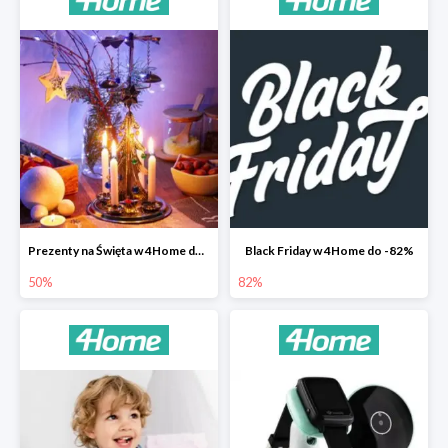
Prezenty na Święta w 4Home do -50%
Black Friday w 4Home do -82%
50%
82%