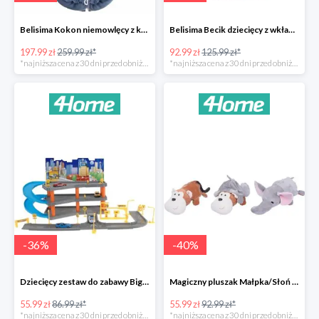
Belisima Kokon niemowlęcy z kołderką Angel Baby-23%
Belisima Becik dziecięcy z wkładem kokosowym Inteligentna sówka -26%
197.99 zł
259.99 zł*
92.99 zł
125.99 zł*
*najniższa cena z 30 dni przed obniżką
*najniższa cena z 30 dni przed obniżką
-
36
%
-
40
%
Dziecięcy zestaw do zabawy Big garage -36%
Magiczny pluszak Małpka/Słoń -40%
55.99 zł
86.99 zł*
55.99 zł
92.99 zł*
*najniższa cena z 30 dni przed obniżką
*najniższa cena z 30 dni przed obniżką