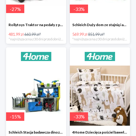
-
27
%
-
33
%
Rollytoys Traktor na pedały z przyczepą Farm Rolly Junior -27%
Schleich Duży dom ze stajnią i akcesoriami -33%
481.99 zł
660.99 zł*
569.99 zł
851.99 zł*
*najniższa cena z 30 dni przed obniżką
*najniższa cena z 30 dni przed obniżką
-
15
%
-
33
%
Schleich Stacja badawcza dinozaurów -15%
4Home Dziecięca pościel bawełniana do łóżeczka Nordic Friends -33%