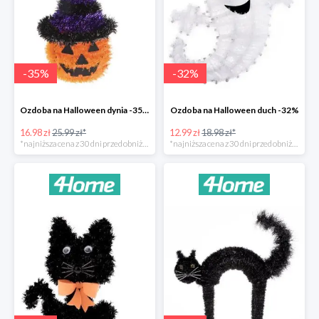
-
35
%
-
32
%
Ozdoba na Halloween dynia -35%
Ozdoba na Halloween duch -32%
16.98 zł
25.99 zł*
12.99 zł
18.98 zł*
*najniższa cena z 30 dni przed obniżką
*najniższa cena z 30 dni przed obniżką