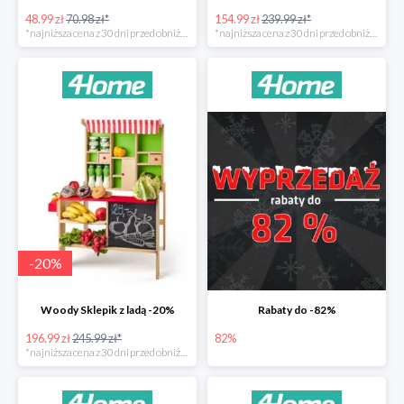
48.99 zł
70.98 zł*
154.99 zł
239.99 zł*
*najniższa cena z 30 dni przed obniżką
*najniższa cena z 30 dni przed obniżką
-
20
%
Woody Sklepik z ladą -20%
Rabaty do -82%
196.99 zł
245.99 zł*
82%
*najniższa cena z 30 dni przed obniżką