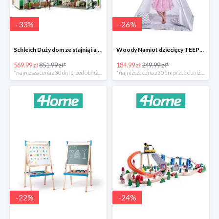
-
33
%
-
26
%
Schleich Duży dom ze stajnią i akcesoriami -33%
Woody Namiot dziecięcy TEEPEE -26%
569.99 zł
851.99 zł*
184.99 zł
249.99 zł*
*najniższa cena z 30 dni przed obniżką
*najniższa cena z 30 dni przed obniżką
-
22
%
-
24
%