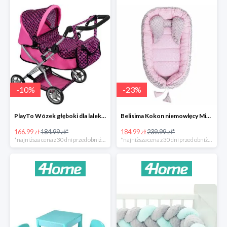
-
10
%
-
23
%
PlayTo Wózek głęboki dla lalek Viola -10%
Belisima Kokon niemowlęcy Minky Sweet Baby -23%
166.99 zł
184.99 zł*
184.99 zł
239.99 zł*
*najniższa cena z 30 dni przed obniżką
*najniższa cena z 30 dni przed obniżką