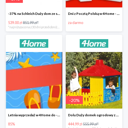
-37% na Schleich Duży dom ze stajnią i akcesoriami 96 cm
Dni z Pocztą Polską w 4Home - darmowa dostawa
539.00 zł
851.99 zł*
za darmo
*najniższa cena z 30 dni przed obniżką
-
20
%
Letnia wyprzedaż w 4Home do -85%
Dolu Duży domek ogrodowy z płotem -20%
85%
444.99 zł
555.99 zł*