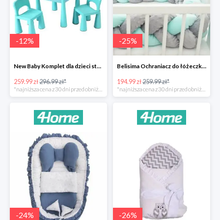
-
12
%
-
25
%
New Baby Komplet dla dzieci stolik i krzesełka -12%
Belisima Ochraniacz do łóżeczka Warkocz -25%
259.99 zł
296.99 zł*
194.99 zł
259.99 zł*
*najniższa cena z 30 dni przed obniżką
*najniższa cena z 30 dni przed obniżką
-
24
%
-
26
%