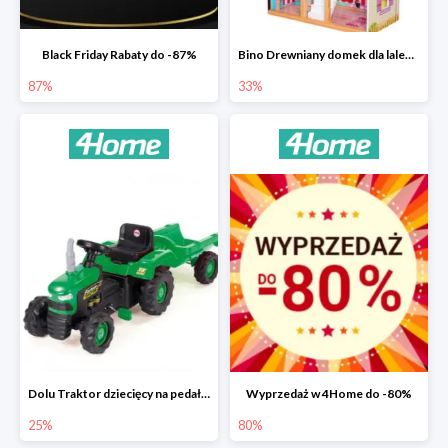
Black Friday Rabaty do -87%
Bino Drewniany domek dla lalek z mebelkami -33%
87%
33%
Dolu Traktor dziecięcy na pedały z przyczepką -25%
Wyprzedaż w 4Home do -80%
25%
80%