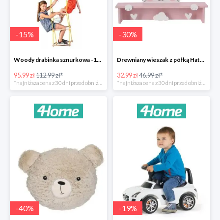
-
15
%
-
30
%
Woody drabinka sznurkowa -15%
Drewniany wieszak z półką Hatu, kot -30%
95.99 zł
112.99 zł*
32.99 zł
46.99 zł*
*najniższa cena z 30 dni przed obniżką
*najniższa cena z 30 dni przed obniżką
-
40
%
-
19
%