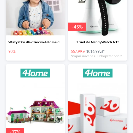
-
45
%
Wszystko dla dzieci w 4Home do -90%
TrueLife NannyWatch A15
90%
557.99 zł
1016.99 zł*
*najniższa cena z 30 dni przed obniżką
-
37
%