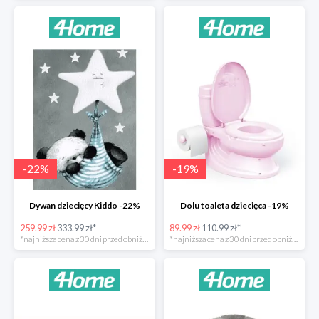
-
22
%
-
19
%
Dywan dziecięcy Kiddo -22%
Dolu toaleta dziecięca -19%
259.99 zł
333.99 zł*
89.99 zł
110.99 zł*
*najniższa cena z 30 dni przed obniżką
*najniższa cena z 30 dni przed obniżką