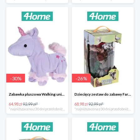
-
30
%
-
26
%
Zabawka pluszowa Walking unicorn -30%
Dziecięcy zestaw do zabawy Farm animals Collection -26%
64.98 zł
92.99 zł*
68.98 zł
92.99 zł*
*najniższa cena z 30 dni przed obniżką
*najniższa cena z 30 dni przed obniżką