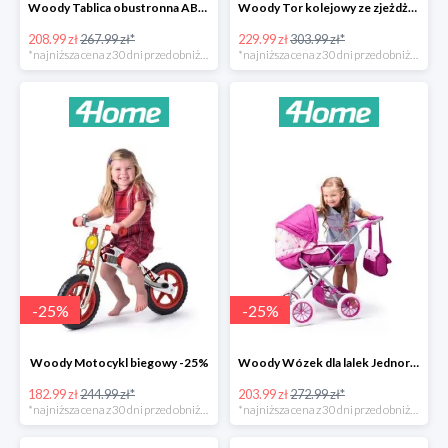
Woody Tablica obustronna ABC -22%
Woody Tor kolejowy ze zjeżdżalnią i żurawiem -24%
208.99 zł
267.99 zł*
229.99 zł
303.99 zł*
*najniższa cena z 30 dni przed obniżką
*najniższa cena z 30 dni przed obniżką
-
25
%
-
25
%
Woody Motocykl biegowy -25%
Woody Wózek dla lalek Jednorożec -25%
182.99 zł
244.99 zł*
203.99 zł
272.99 zł*
*najniższa cena z 30 dni przed obniżką
*najniższa cena z 30 dni przed obniżką