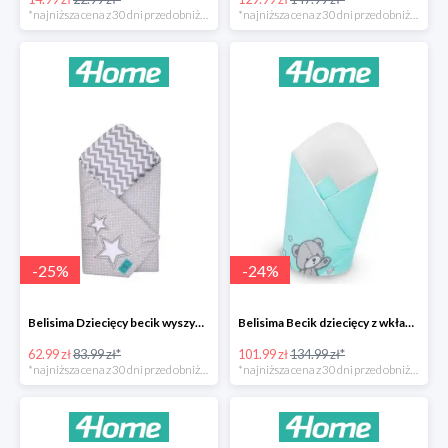
*najniższa cena z 30 dni przed obniżką
*najniższa cena z 30 dni przed obniżką
-
25
%
-
24
%
Belisima Dziecięcy becik wyszywany Gwiazdka -25%
Belisima Becik dziecięcy z wkładem kokosowym Teddy Bear -24%
62.99 zł
83.99 zł*
101.99 zł
134.99 zł*
*najniższa cena z 30 dni przed obniżką
*najniższa cena z 30 dni przed obniżką