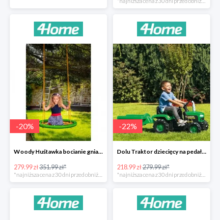
*najniższa cena z 30 dni przed obniżką
-
20
%
-
22
%
Woody Huśtawka bocianie gniazdo -20%
Dolu Traktor dziecięcy na pedały z przyczepką -22%
279.99 zł
351.99 zł*
218.99 zł
279.99 zł*
*najniższa cena z 30 dni przed obniżką
*najniższa cena z 30 dni przed obniżką