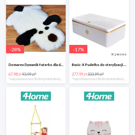
-
28
%
-
17
%
Domarex Dywanik futerko dla dzieci Pies czarno-biały -28%
Basic-X Pudełko do sterylizacji z ozonem -17%
67.98 zł
93.99 zł*
277.99 zł
333.99 zł*
*najniższa cena z 30 dni przed obniżką
*najniższa cena z 30 dni przed obniżką