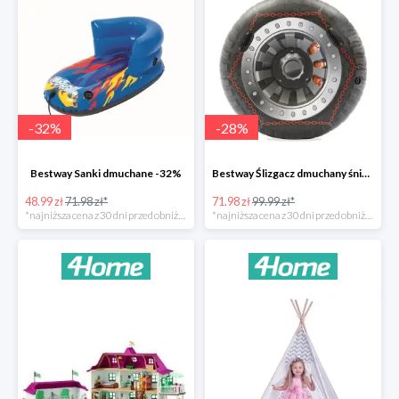
-
32
%
-
28
%
Bestway Sanki dmuchane -32%
Bestway Ślizgacz dmuchany śniegowy H2OGO -28%
48.99 zł
71.98 zł*
71.98 zł
99.99 zł*
*najniższa cena z 30 dni przed obniżką
*najniższa cena z 30 dni przed obniżką