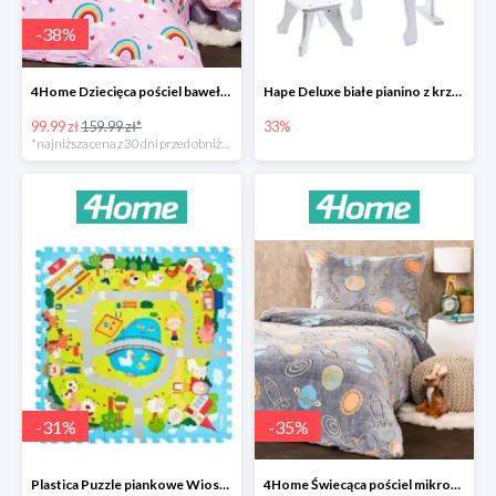
-
38
%
4Home Dziecięca pościel bawełniana Rainbow
Hape Deluxe białe pianino z krzesłem -33%
99.99 zł
159.99 zł*
33%
*najniższa cena z 30 dni przed obniżką
-
31
%
-
35
%
Plastica Puzzle piankowe Wioska -31%
4Home Świecąca pościel mikroflanela Planetarium -35%