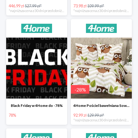
446.99 zł
527.99 zł*
73.98 zł
109.99 zł*
*najniższa cena z 30 dni przed obniżką
*najniższa cena z 30 dni przed obniżką
-
28
%
Black Friday w 4Home do -78%
4Home Pościel bawełniana Sowy -28%
78%
92.99 zł
129.99 zł*
*najniższa cena z 30 dni przed obniżką