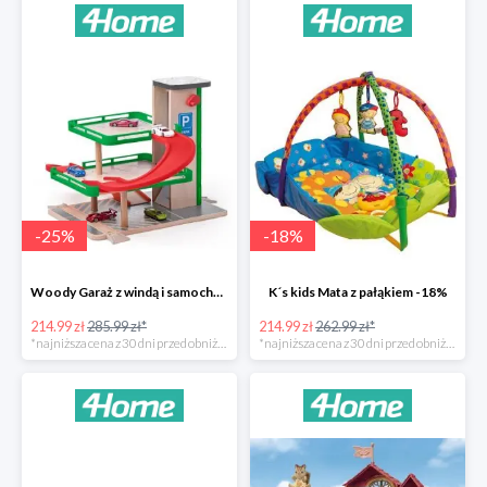
-
25
%
-
18
%
Woody Garaż z windą i samochodziki SIKU -25%
K´s kids Mata z pałąkiem -18%
214.99 zł
285.99 zł*
214.99 zł
262.99 zł*
*najniższa cena z 30 dni przed obniżką
*najniższa cena z 30 dni przed obniżką