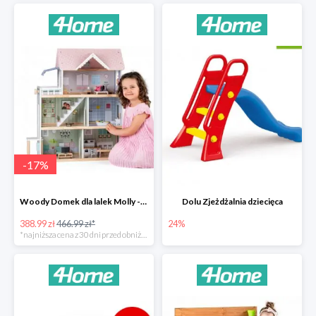
-
17
%
Woody Domek dla lalek Molly -78zł
Dolu Zjeżdżalnia dziecięca
388.99 zł
466.99 zł*
24%
*najniższa cena z 30 dni przed obniżką