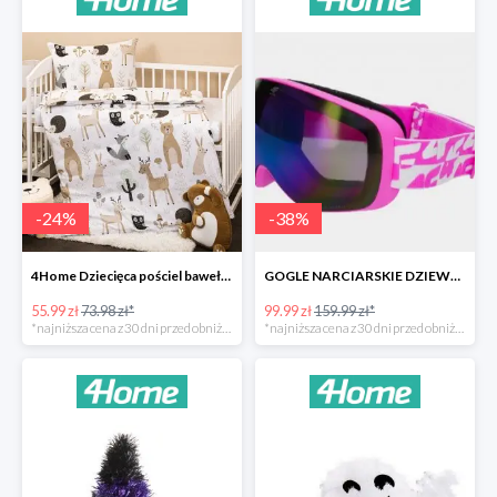
-
24
%
-
38
%
4Home Dziecięca pościel bawełniana do łóżeczka Nordic Friends -24%
GOGLE NARCIARSKIE DZIEWCZĘCE -37%
55.99 zł
73.98 zł*
99.99 zł
159.99 zł*
*najniższa cena z 30 dni przed obniżką
*najniższa cena z 30 dni przed obniżką