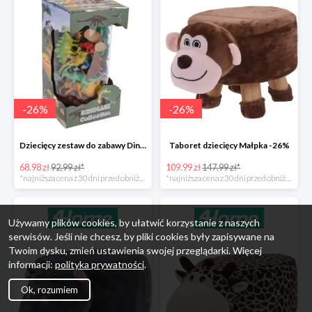
-
26
%
-
26
%
Dziecięcy zestaw do zabawy Dinosaur Collection -26%
Taboret dziecięcy Małpka -26%
68.98 zł
92.99 zł*
109.99 zł
147.99 zł*
*najniższa cena z 30 dni przed obniżką
*najniższa cena z 30 dni przed obniżką
Używamy plików cookies, by ułatwić korzystanie z naszych
serwisów. Jeśli nie chcesz, by pliki cookies były zapisywane na
Twoim dysku, zmień ustawienia swojej przeglądarki. Więcej
informacji:
polityka prywatności
.
Ok, rozumiem