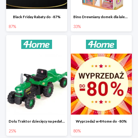
Black Friday Rabaty do -87%
Bino Drewniany domek dla lalek z mebelkami -33%
87%
33%
Dolu Traktor dziecięcy na pedały z przyczepką -25%
Wyprzedaż w 4Home do -80%
25%
80%