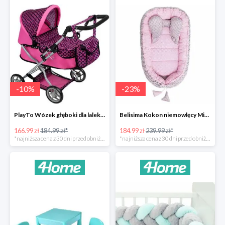
-
10
%
-
23
%
PlayTo Wózek głęboki dla lalek Viola -10%
Belisima Kokon niemowlęcy Minky Sweet Baby -23%
166.99 zł
184.99 zł*
184.99 zł
239.99 zł*
*najniższa cena z 30 dni przed obniżką
*najniższa cena z 30 dni przed obniżką