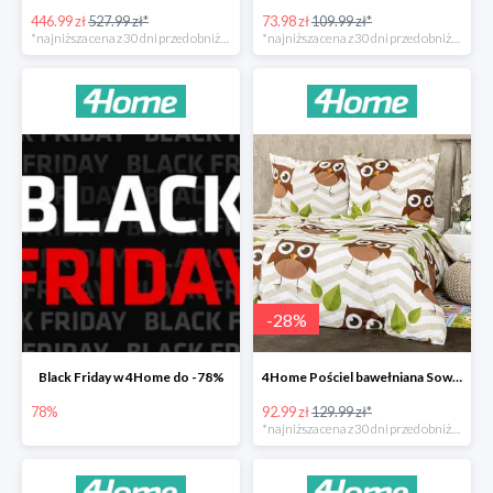
446.99 zł
527.99 zł*
73.98 zł
109.99 zł*
*najniższa cena z 30 dni przed obniżką
*najniższa cena z 30 dni przed obniżką
-
28
%
Black Friday w 4Home do -78%
4Home Pościel bawełniana Sowy -28%
78%
92.99 zł
129.99 zł*
*najniższa cena z 30 dni przed obniżką