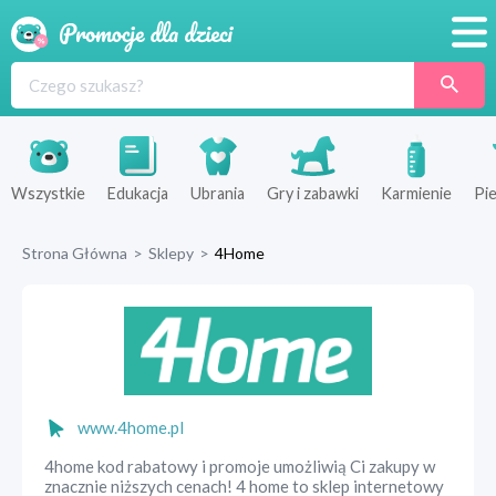
Promocje
Produkty
Sklepy
Wszystkie
Edukacja
Ubrania
Gry i zabawki
Karmienie
Pie
Blog
Strona Główna
>
Sklepy
>
4Home
Wyprawka
www.4home.pl
4home kod rabatowy i promoje umożliwią Ci zakupy w
znacznie niższych cenach! 4 home to sklep internetowy