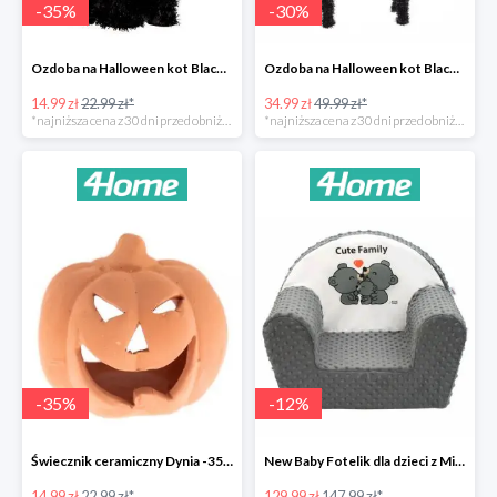
-
35
%
-
30
%
Ozdoba na Halloween kot Blackie -35%
Ozdoba na Halloween kot Black -35%
14.99 zł
22.99 zł*
34.99 zł
49.99 zł*
*najniższa cena z 30 dni przed obniżką
*najniższa cena z 30 dni przed obniżką
-
35
%
-
12
%
Świecznik ceramiczny Dynia -35%
New Baby Fotelik dla dzieci z Minky Cute Family -12%
14.99 zł
22.99 zł*
129.99 zł
147.99 zł*