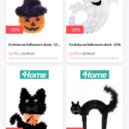
-
35
%
-
32
%
Ozdoba na Halloween dynia -35%
Ozdoba na Halloween duch -32%
16.98 zł
25.99 zł*
12.99 zł
18.98 zł*
*najniższa cena z 30 dni przed obniżką
*najniższa cena z 30 dni przed obniżką