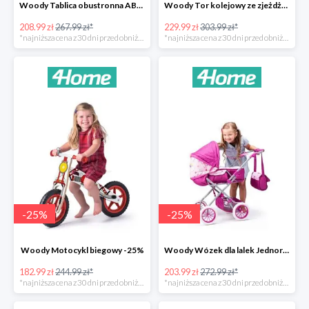
Woody Tablica obustronna ABC -22%
Woody Tor kolejowy ze zjeżdżalnią i żurawiem -24%
208.99 zł
267.99 zł*
229.99 zł
303.99 zł*
*najniższa cena z 30 dni przed obniżką
*najniższa cena z 30 dni przed obniżką
-
25
%
-
25
%
Woody Motocykl biegowy -25%
Woody Wózek dla lalek Jednorożec -25%
182.99 zł
244.99 zł*
203.99 zł
272.99 zł*
*najniższa cena z 30 dni przed obniżką
*najniższa cena z 30 dni przed obniżką