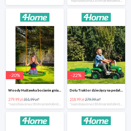
*najniższa cena z 30 dni przed obniżką
-
20
%
-
22
%
Woody Huśtawka bocianie gniazdo -20%
Dolu Traktor dziecięcy na pedały z przyczepką -22%
279.99 zł
351.99 zł*
218.99 zł
279.99 zł*
*najniższa cena z 30 dni przed obniżką
*najniższa cena z 30 dni przed obniżką