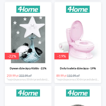
-
22
%
-
19
%
Dywan dziecięcy Kiddo -22%
Dolu toaleta dziecięca -19%
259.99 zł
333.99 zł*
89.99 zł
110.99 zł*
*najniższa cena z 30 dni przed obniżką
*najniższa cena z 30 dni przed obniżką