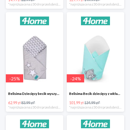
*najniższa cena z 30 dni przed obniżką
*najniższa cena z 30 dni przed obniżką
-
25
%
-
24
%
Belisima Dziecięcy becik wyszywany Gwiazdka -25%
Belisima Becik dziecięcy z wkładem kokosowym Teddy Bear -24%
62.99 zł
83.99 zł*
101.99 zł
134.99 zł*
*najniższa cena z 30 dni przed obniżką
*najniższa cena z 30 dni przed obniżką