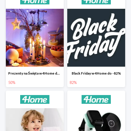
Prezenty na Święta w 4Home do -50%
Black Friday w 4Home do -82%
50%
82%