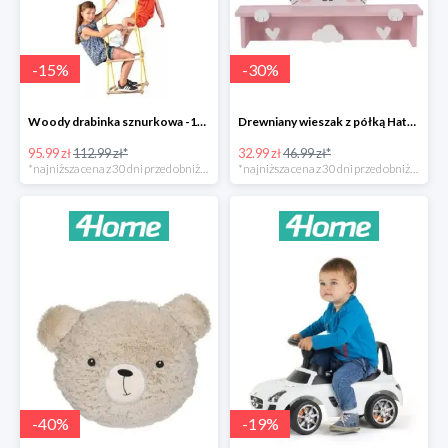
-
15
%
-
30
%
Woody drabinka sznurkowa -15%
Drewniany wieszak z półką Hatu, kot -30%
95.99 zł
112.99 zł*
32.99 zł
46.99 zł*
*najniższa cena z 30 dni przed obniżką
*najniższa cena z 30 dni przed obniżką
-
40
%
-
19
%