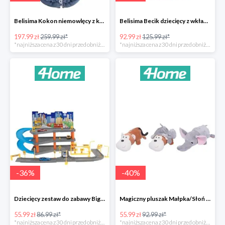
Belisima Kokon niemowlęcy z kołderką Angel Baby-23%
Belisima Becik dziecięcy z wkładem kokosowym Inteligentna sówka -26%
197.99 zł
259.99 zł*
92.99 zł
125.99 zł*
*najniższa cena z 30 dni przed obniżką
*najniższa cena z 30 dni przed obniżką
-
36
%
-
40
%
Dziecięcy zestaw do zabawy Big garage -36%
Magiczny pluszak Małpka/Słoń -40%
55.99 zł
86.99 zł*
55.99 zł
92.99 zł*
*najniższa cena z 30 dni przed obniżką
*najniższa cena z 30 dni przed obniżką