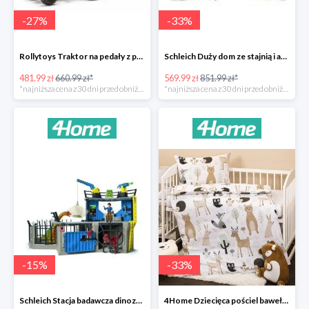
-
27
%
-
33
%
Rollytoys Traktor na pedały z przyczepą Farm Rolly Junior -27%
Schleich Duży dom ze stajnią i akcesoriami -33%
481.99 zł
660.99 zł*
569.99 zł
851.99 zł*
*najniższa cena z 30 dni przed obniżką
*najniższa cena z 30 dni przed obniżką
-
15
%
-
33
%
Schleich Stacja badawcza dinozaurów -15%
4Home Dziecięca pościel bawełniana do łóżeczka Nordic Friends -33%