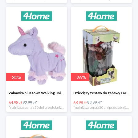
-
30
%
-
26
%
Zabawka pluszowa Walking unicorn -30%
Dziecięcy zestaw do zabawy Farm animals Collection -26%
64.98 zł
92.99 zł*
68.98 zł
92.99 zł*
*najniższa cena z 30 dni przed obniżką
*najniższa cena z 30 dni przed obniżką