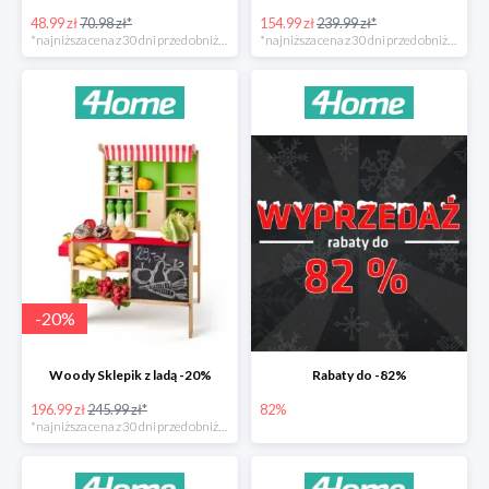
48.99 zł
70.98 zł*
154.99 zł
239.99 zł*
*najniższa cena z 30 dni przed obniżką
*najniższa cena z 30 dni przed obniżką
-
20
%
Woody Sklepik z ladą -20%
Rabaty do -82%
196.99 zł
245.99 zł*
82%
*najniższa cena z 30 dni przed obniżką