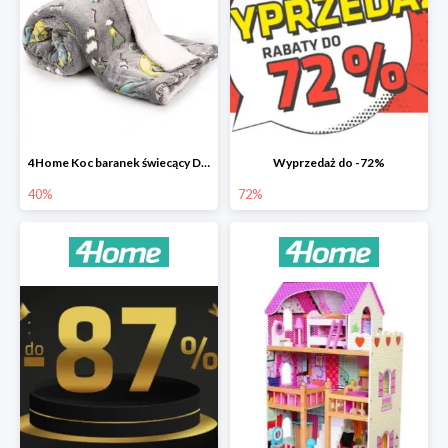
4Home Koc baranek świecący Dino
Wyprzedaż do -72%
40%
72%