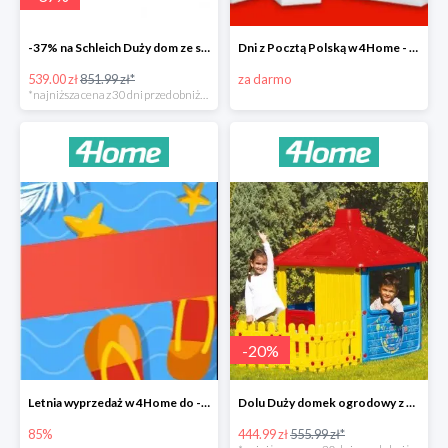
-37% na Schleich Duży dom ze stajnią i akcesoriami 96 cm
Dni z Pocztą Polską w 4Home - darmowa dostawa
539.00 zł
851.99 zł*
za darmo
*najniższa cena z 30 dni przed obniżką
-
20
%
Letnia wyprzedaż w 4Home do -85%
Dolu Duży domek ogrodowy z płotem -20%
85%
444.99 zł
555.99 zł*