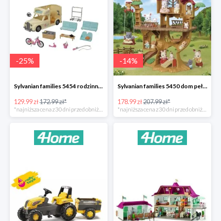
-
25
%
-
14
%
Sylvanian families 5454 rodzinny kamper -25%
Sylvanian families 5450 dom pełen przygód na drzewie -14%
129.99 zł
172.99 zł*
178.99 zł
207.99 zł*
*najniższa cena z 30 dni przed obniżką
*najniższa cena z 30 dni przed obniżką