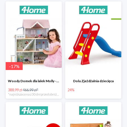
-
17
%
Woody Domek dla lalek Molly -78zł
Dolu Zjeżdżalnia dziecięca
388.99 zł
466.99 zł*
24%
*najniższa cena z 30 dni przed obniżką