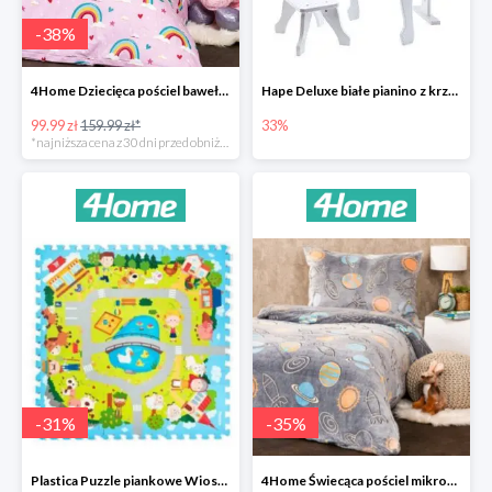
-
38
%
4Home Dziecięca pościel bawełniana Rainbow
Hape Deluxe białe pianino z krzesłem -33%
99.99 zł
159.99 zł*
33%
*najniższa cena z 30 dni przed obniżką
-
31
%
-
35
%
Plastica Puzzle piankowe Wioska -31%
4Home Świecąca pościel mikroflanela Planetarium -35%