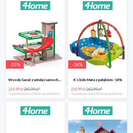
-
25
%
-
18
%
Woody Garaż z windą i samochodziki SIKU -25%
K´s kids Mata z pałąkiem -18%
214.99 zł
285.99 zł*
214.99 zł
262.99 zł*
*najniższa cena z 30 dni przed obniżką
*najniższa cena z 30 dni przed obniżką