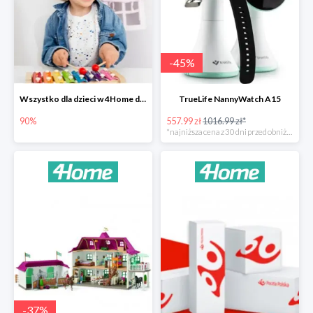
-
45
%
Wszystko dla dzieci w 4Home do -90%
TrueLife NannyWatch A15
90%
557.99 zł
1016.99 zł*
*najniższa cena z 30 dni przed obniżką
-
37
%