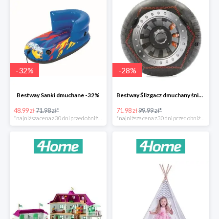
-
32
%
-
28
%
Bestway Sanki dmuchane -32%
Bestway Ślizgacz dmuchany śniegowy H2OGO -28%
48.99 zł
71.98 zł*
71.98 zł
99.99 zł*
*najniższa cena z 30 dni przed obniżką
*najniższa cena z 30 dni przed obniżką