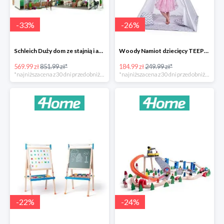
-
33
%
-
26
%
Schleich Duży dom ze stajnią i akcesoriami -33%
Woody Namiot dziecięcy TEEPEE -26%
569.99 zł
851.99 zł*
184.99 zł
249.99 zł*
*najniższa cena z 30 dni przed obniżką
*najniższa cena z 30 dni przed obniżką
-
22
%
-
24
%