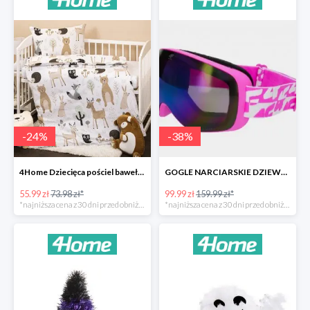
-
24
%
-
38
%
4Home Dziecięca pościel bawełniana do łóżeczka Nordic Friends -24%
GOGLE NARCIARSKIE DZIEWCZĘCE -37%
55.99 zł
73.98 zł*
99.99 zł
159.99 zł*
*najniższa cena z 30 dni przed obniżką
*najniższa cena z 30 dni przed obniżką