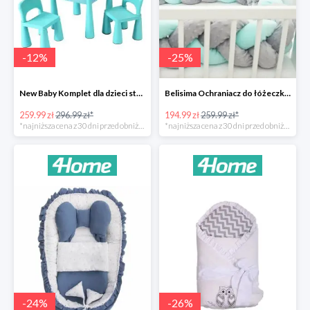
-
12
%
-
25
%
New Baby Komplet dla dzieci stolik i krzesełka -12%
Belisima Ochraniacz do łóżeczka Warkocz -25%
259.99 zł
296.99 zł*
194.99 zł
259.99 zł*
*najniższa cena z 30 dni przed obniżką
*najniższa cena z 30 dni przed obniżką
-
24
%
-
26
%