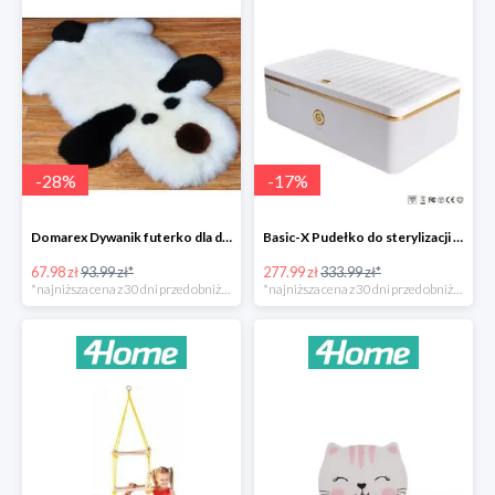
-
28
%
-
17
%
Domarex Dywanik futerko dla dzieci Pies czarno-biały -28%
Basic-X Pudełko do sterylizacji z ozonem -17%
67.98 zł
93.99 zł*
277.99 zł
333.99 zł*
*najniższa cena z 30 dni przed obniżką
*najniższa cena z 30 dni przed obniżką