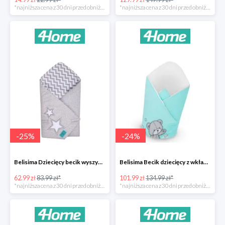
*najniższa cena z 30 dni przed obniżką
*najniższa cena z 30 dni przed obniżką
-
25
%
-
24
%
Belisima Dziecięcy becik wyszywany Gwiazdka -25%
Belisima Becik dziecięcy z wkładem kokosowym Teddy Bear -24%
62.99 zł
83.99 zł*
101.99 zł
134.99 zł*
*najniższa cena z 30 dni przed obniżką
*najniższa cena z 30 dni przed obniżką