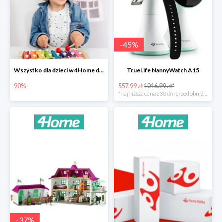
-
45
%
Wszystko dla dzieci w 4Home do -90%
TrueLife NannyWatch A15
90%
557.99 zł
1016.99 zł*
*najniższa cena z 30 dni przed obniżką
-
37
%