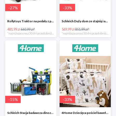
-
27
%
-
33
%
Rollytoys Traktor na pedały z przyczepą Farm Rolly Junior -27%
Schleich Duży dom ze stajnią i akcesoriami -33%
481.99 zł
660.99 zł*
569.99 zł
851.99 zł*
*najniższa cena z 30 dni przed obniżką
*najniższa cena z 30 dni przed obniżką
-
15
%
-
33
%
Schleich Stacja badawcza dinozaurów -15%
4Home Dziecięca pościel bawełniana do łóżeczka Nordic Friends -33%