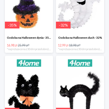
-
35
%
-
32
%
Ozdoba na Halloween dynia -35%
Ozdoba na Halloween duch -32%
16.98 zł
25.99 zł*
12.99 zł
18.98 zł*
*najniższa cena z 30 dni przed obniżką
*najniższa cena z 30 dni przed obniżką