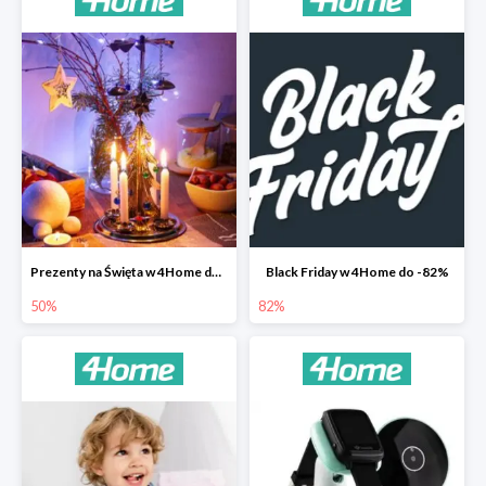
Prezenty na Święta w 4Home do -50%
Black Friday w 4Home do -82%
50%
82%