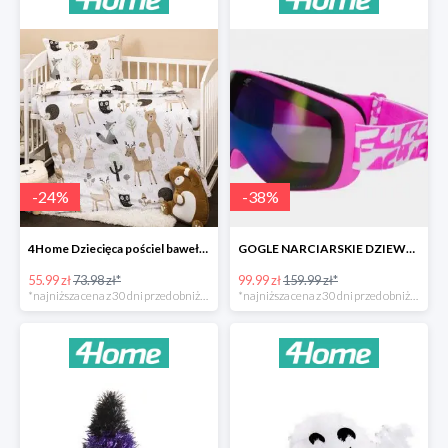
-
24
%
-
38
%
4Home Dziecięca pościel bawełniana do łóżeczka Nordic Friends -24%
GOGLE NARCIARSKIE DZIEWCZĘCE -37%
55.99 zł
73.98 zł*
99.99 zł
159.99 zł*
*najniższa cena z 30 dni przed obniżką
*najniższa cena z 30 dni przed obniżką