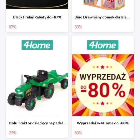
Black Friday Rabaty do -87%
Bino Drewniany domek dla lalek z mebelkami -33%
87%
33%
Dolu Traktor dziecięcy na pedały z przyczepką -25%
Wyprzedaż w 4Home do -80%
25%
80%