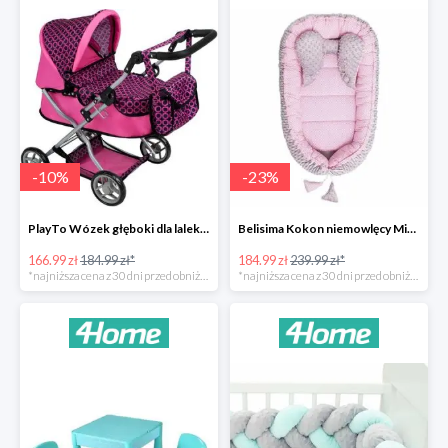
-
10
%
-
23
%
PlayTo Wózek głęboki dla lalek Viola -10%
Belisima Kokon niemowlęcy Minky Sweet Baby -23%
166.99 zł
184.99 zł*
184.99 zł
239.99 zł*
*najniższa cena z 30 dni przed obniżką
*najniższa cena z 30 dni przed obniżką