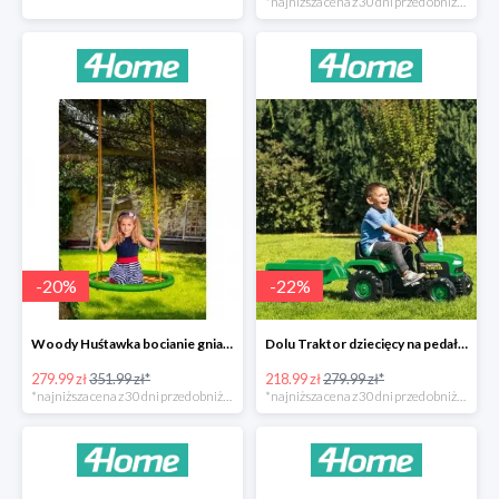
*najniższa cena z 30 dni przed obniżką
-
20
%
-
22
%
Woody Huśtawka bocianie gniazdo -20%
Dolu Traktor dziecięcy na pedały z przyczepką -22%
279.99 zł
351.99 zł*
218.99 zł
279.99 zł*
*najniższa cena z 30 dni przed obniżką
*najniższa cena z 30 dni przed obniżką