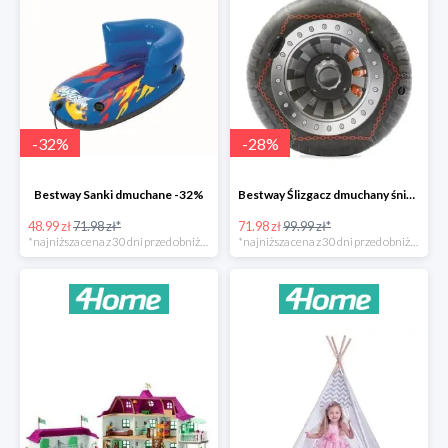
-
32
%
-
28
%
Bestway Sanki dmuchane -32%
Bestway Ślizgacz dmuchany śniegowy H2OGO -28%
48.99 zł
71.98 zł*
71.98 zł
99.99 zł*
*najniższa cena z 30 dni przed obniżką
*najniższa cena z 30 dni przed obniżką