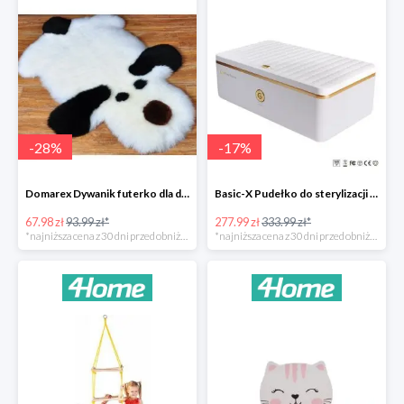
-
28
%
-
17
%
Domarex Dywanik futerko dla dzieci Pies czarno-biały -28%
Basic-X Pudełko do sterylizacji z ozonem -17%
67.98 zł
93.99 zł*
277.99 zł
333.99 zł*
*najniższa cena z 30 dni przed obniżką
*najniższa cena z 30 dni przed obniżką