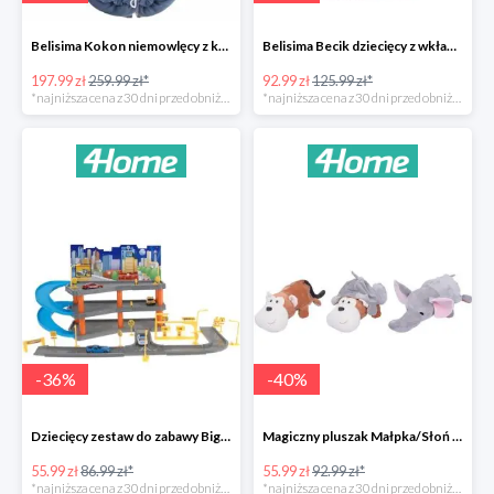
Belisima Kokon niemowlęcy z kołderką Angel Baby-23%
Belisima Becik dziecięcy z wkładem kokosowym Inteligentna sówka -26%
197.99 zł
259.99 zł*
92.99 zł
125.99 zł*
*najniższa cena z 30 dni przed obniżką
*najniższa cena z 30 dni przed obniżką
-
36
%
-
40
%
Dziecięcy zestaw do zabawy Big garage -36%
Magiczny pluszak Małpka/Słoń -40%
55.99 zł
86.99 zł*
55.99 zł
92.99 zł*
*najniższa cena z 30 dni przed obniżką
*najniższa cena z 30 dni przed obniżką