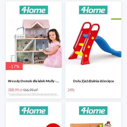
-
17
%
Woody Domek dla lalek Molly -78zł
Dolu Zjeżdżalnia dziecięca
388.99 zł
466.99 zł*
24%
*najniższa cena z 30 dni przed obniżką