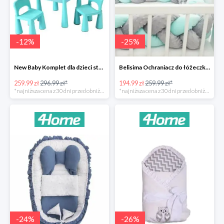
-
12
%
-
25
%
New Baby Komplet dla dzieci stolik i krzesełka -12%
Belisima Ochraniacz do łóżeczka Warkocz -25%
259.99 zł
296.99 zł*
194.99 zł
259.99 zł*
*najniższa cena z 30 dni przed obniżką
*najniższa cena z 30 dni przed obniżką
-
24
%
-
26
%