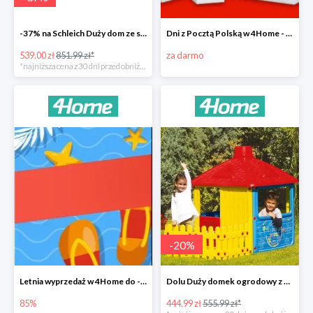
-37% na Schleich Duży dom ze stajnią i akcesoriami 96 cm
Dni z Pocztą Polską w 4Home - darmowa dostawa
539.00 zł
851.99 zł*
za darmo
*najniższa cena z 30 dni przed obniżką
-
20
%
Letnia wyprzedaż w 4Home do -85%
Dolu Duży domek ogrodowy z płotem -20%
85%
444.99 zł
555.99 zł*