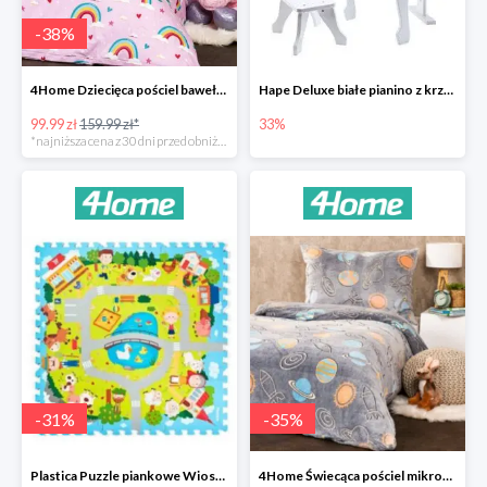
-
38
%
4Home Dziecięca pościel bawełniana Rainbow
Hape Deluxe białe pianino z krzesłem -33%
99.99 zł
159.99 zł*
33%
*najniższa cena z 30 dni przed obniżką
-
31
%
-
35
%
Plastica Puzzle piankowe Wioska -31%
4Home Świecąca pościel mikroflanela Planetarium -35%