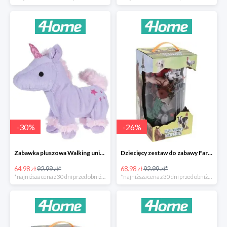
-
30
%
-
26
%
Zabawka pluszowa Walking unicorn -30%
Dziecięcy zestaw do zabawy Farm animals Collection -26%
64.98 zł
92.99 zł*
68.98 zł
92.99 zł*
*najniższa cena z 30 dni przed obniżką
*najniższa cena z 30 dni przed obniżką