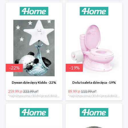
-
22
%
-
19
%
Dywan dziecięcy Kiddo -22%
Dolu toaleta dziecięca -19%
259.99 zł
333.99 zł*
89.99 zł
110.99 zł*
*najniższa cena z 30 dni przed obniżką
*najniższa cena z 30 dni przed obniżką