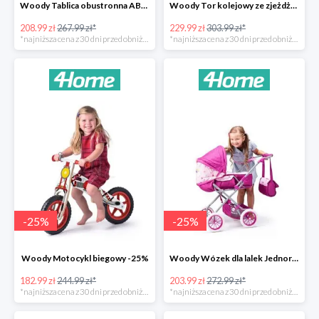
Woody Tablica obustronna ABC -22%
Woody Tor kolejowy ze zjeżdżalnią i żurawiem -24%
208.99 zł
267.99 zł*
229.99 zł
303.99 zł*
*najniższa cena z 30 dni przed obniżką
*najniższa cena z 30 dni przed obniżką
-
25
%
-
25
%
Woody Motocykl biegowy -25%
Woody Wózek dla lalek Jednorożec -25%
182.99 zł
244.99 zł*
203.99 zł
272.99 zł*
*najniższa cena z 30 dni przed obniżką
*najniższa cena z 30 dni przed obniżką