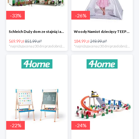
-
33
%
-
26
%
Schleich Duży dom ze stajnią i akcesoriami -33%
Woody Namiot dziecięcy TEEPEE -26%
569.99 zł
851.99 zł*
184.99 zł
249.99 zł*
*najniższa cena z 30 dni przed obniżką
*najniższa cena z 30 dni przed obniżką
-
22
%
-
24
%