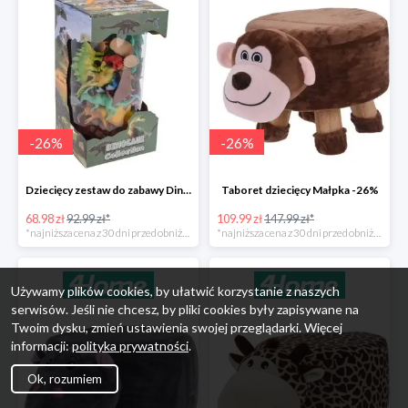
-
26
%
-
26
%
Dziecięcy zestaw do zabawy Dinosaur Collection -26%
Taboret dziecięcy Małpka -26%
68.98 zł
92.99 zł*
109.99 zł
147.99 zł*
*najniższa cena z 30 dni przed obniżką
*najniższa cena z 30 dni przed obniżką
Używamy plików cookies, by ułatwić korzystanie z naszych
serwisów. Jeśli nie chcesz, by pliki cookies były zapisywane na
Twoim dysku, zmień ustawienia swojej przeglądarki. Więcej
informacji:
polityka prywatności
.
Ok, rozumiem