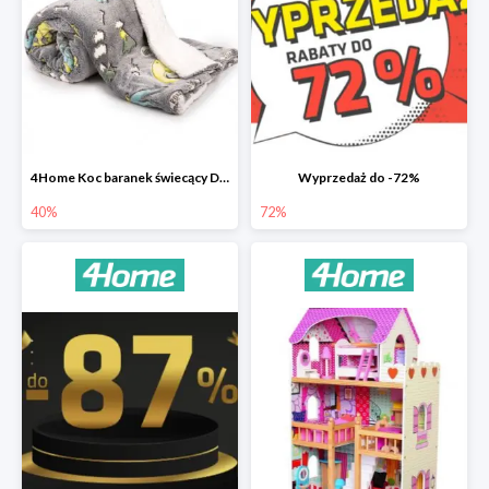
4Home Koc baranek świecący Dino
Wyprzedaż do -72%
40%
72%