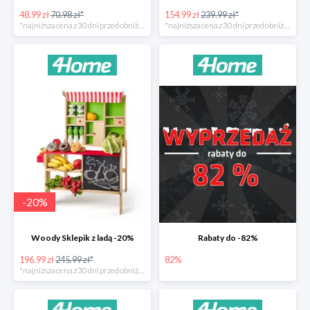
48.99 zł
70.98 zł*
154.99 zł
239.99 zł*
*najniższa cena z 30 dni przed obniżką
*najniższa cena z 30 dni przed obniżką
-
20
%
Woody Sklepik z ladą -20%
Rabaty do -82%
196.99 zł
245.99 zł*
82%
*najniższa cena z 30 dni przed obniżką