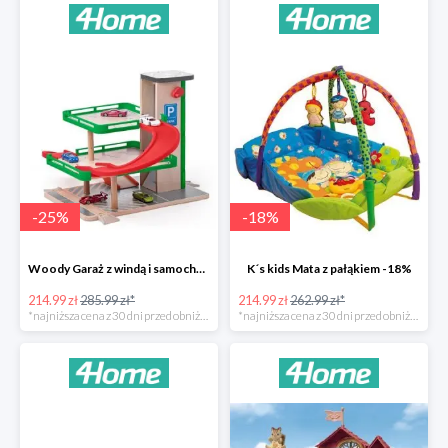
-
25
%
-
18
%
Woody Garaż z windą i samochodziki SIKU -25%
K´s kids Mata z pałąkiem -18%
214.99 zł
285.99 zł*
214.99 zł
262.99 zł*
*najniższa cena z 30 dni przed obniżką
*najniższa cena z 30 dni przed obniżką