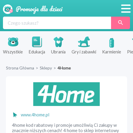
Promocje
Produkty
Sklepy
Wszystkie
Edukacja
Ubrania
Gry i zabawki
Karmienie
Pie
Blog
Strona Główna
>
Sklepy
>
4Home
Wyprawka
www.4home.pl
4home kod rabatowy i promoje umożliwią Ci zakupy w
znacznie niższych cenach! 4 home to sklep internetowy