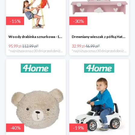
-
15
%
-
30
%
Woody drabinka sznurkowa -15%
Drewniany wieszak z półką Hatu, kot -30%
95.99 zł
112.99 zł*
32.99 zł
46.99 zł*
*najniższa cena z 30 dni przed obniżką
*najniższa cena z 30 dni przed obniżką
-
40
%
-
19
%