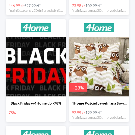
446.99 zł
527.99 zł*
73.98 zł
109.99 zł*
*najniższa cena z 30 dni przed obniżką
*najniższa cena z 30 dni przed obniżką
-
28
%
Black Friday w 4Home do -78%
4Home Pościel bawełniana Sowy -28%
78%
92.99 zł
129.99 zł*
*najniższa cena z 30 dni przed obniżką