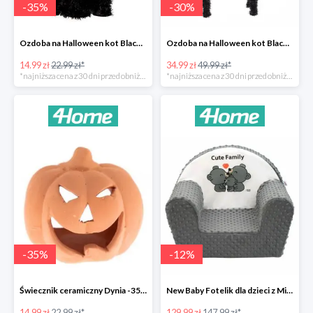
-
35
%
-
30
%
Ozdoba na Halloween kot Blackie -35%
Ozdoba na Halloween kot Black -35%
14.99 zł
22.99 zł*
34.99 zł
49.99 zł*
*najniższa cena z 30 dni przed obniżką
*najniższa cena z 30 dni przed obniżką
-
35
%
-
12
%
Świecznik ceramiczny Dynia -35%
New Baby Fotelik dla dzieci z Minky Cute Family -12%
14.99 zł
22.99 zł*
129.99 zł
147.99 zł*