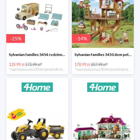
-
25
%
-
14
%
Sylvanian families 5454 rodzinny kamper -25%
Sylvanian families 5450 dom pełen przygód na drzewie -14%
129.99 zł
172.99 zł*
178.99 zł
207.99 zł*
*najniższa cena z 30 dni przed obniżką
*najniższa cena z 30 dni przed obniżką