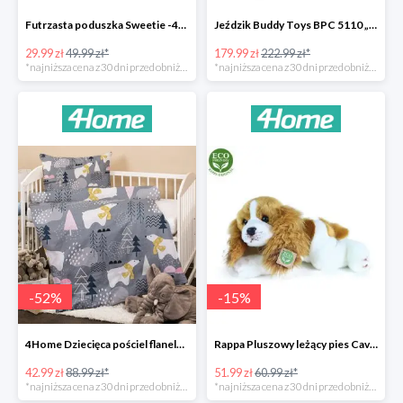
Futrzasta poduszka Sweetie -40%
Jeździk Buddy Toys BPC 5110 „Mercedes Benz SLS” -20%
29.99 zł
49.99 zł*
179.99 zł
222.99 zł*
*najniższa cena z 30 dni przed obniżką
*najniższa cena z 30 dni przed obniżką
-
52
%
-
15
%
4Home Dziecięca pościel flanelowa do łóżeczka Nordic Bear -52%
Rappa Pluszowy leżący pies Cavalier King Charles Spaniel -15%
42.99 zł
88.99 zł*
51.99 zł
60.99 zł*
*najniższa cena z 30 dni przed obniżką
*najniższa cena z 30 dni przed obniżką