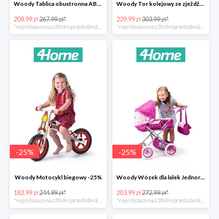
Woody Tablica obustronna ABC -22%
Woody Tor kolejowy ze zjeżdżalnią i żurawiem -24%
208.99 zł
267.99 zł*
229.99 zł
303.99 zł*
*najniższa cena z 30 dni przed obniżką
*najniższa cena z 30 dni przed obniżką
-
25
%
-
25
%
Woody Motocykl biegowy -25%
Woody Wózek dla lalek Jednorożec -25%
182.99 zł
244.99 zł*
203.99 zł
272.99 zł*
*najniższa cena z 30 dni przed obniżką
*najniższa cena z 30 dni przed obniżką