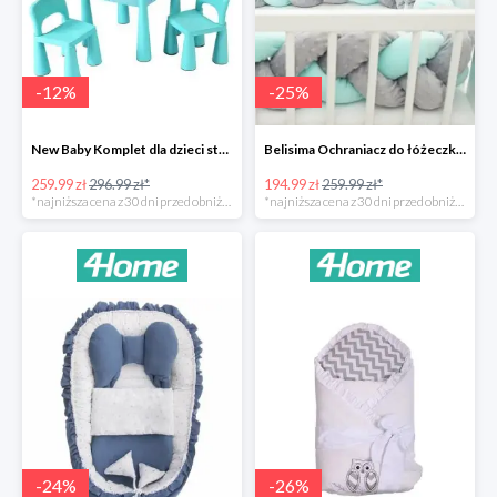
-
12
%
-
25
%
New Baby Komplet dla dzieci stolik i krzesełka -12%
Belisima Ochraniacz do łóżeczka Warkocz -25%
259.99 zł
296.99 zł*
194.99 zł
259.99 zł*
*najniższa cena z 30 dni przed obniżką
*najniższa cena z 30 dni przed obniżką
-
24
%
-
26
%