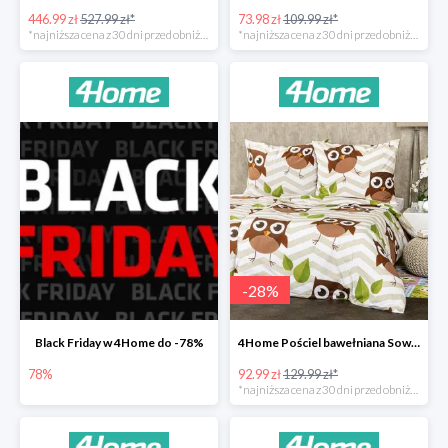
446.99 zł
527.99 zł*
73.98 zł
109.99 zł*
*najniższa cena z 30 dni przed obniżką
*najniższa cena z 30 dni przed obniżką
-
28
%
Black Friday w 4Home do -78%
4Home Pościel bawełniana Sowy -28%
78%
92.99 zł
129.99 zł*
*najniższa cena z 30 dni przed obniżką