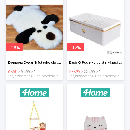
-
28
%
-
17
%
Domarex Dywanik futerko dla dzieci Pies czarno-biały -28%
Basic-X Pudełko do sterylizacji z ozonem -17%
67.98 zł
93.99 zł*
277.99 zł
333.99 zł*
*najniższa cena z 30 dni przed obniżką
*najniższa cena z 30 dni przed obniżką