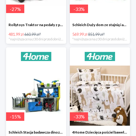
-
27
%
-
33
%
Rollytoys Traktor na pedały z przyczepą Farm Rolly Junior -27%
Schleich Duży dom ze stajnią i akcesoriami -33%
481.99 zł
660.99 zł*
569.99 zł
851.99 zł*
*najniższa cena z 30 dni przed obniżką
*najniższa cena z 30 dni przed obniżką
-
15
%
-
33
%
Schleich Stacja badawcza dinozaurów -15%
4Home Dziecięca pościel bawełniana do łóżeczka Nordic Friends -33%