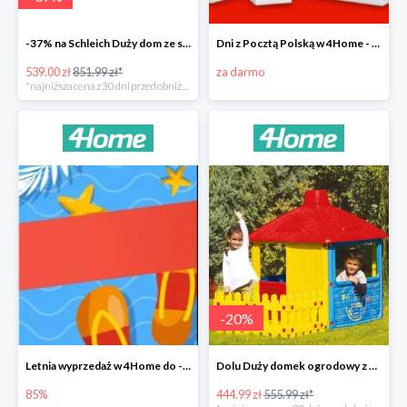
-37% na Schleich Duży dom ze stajnią i akcesoriami 96 cm
Dni z Pocztą Polską w 4Home - darmowa dostawa
539.00 zł
851.99 zł*
za darmo
*najniższa cena z 30 dni przed obniżką
-
20
%
Letnia wyprzedaż w 4Home do -85%
Dolu Duży domek ogrodowy z płotem -20%
85%
444.99 zł
555.99 zł*