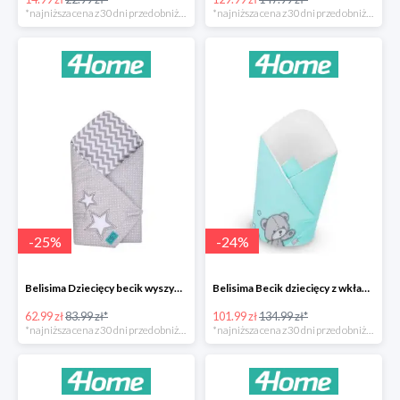
*najniższa cena z 30 dni przed obniżką
*najniższa cena z 30 dni przed obniżką
-
25
%
-
24
%
Belisima Dziecięcy becik wyszywany Gwiazdka -25%
Belisima Becik dziecięcy z wkładem kokosowym Teddy Bear -24%
62.99 zł
83.99 zł*
101.99 zł
134.99 zł*
*najniższa cena z 30 dni przed obniżką
*najniższa cena z 30 dni przed obniżką