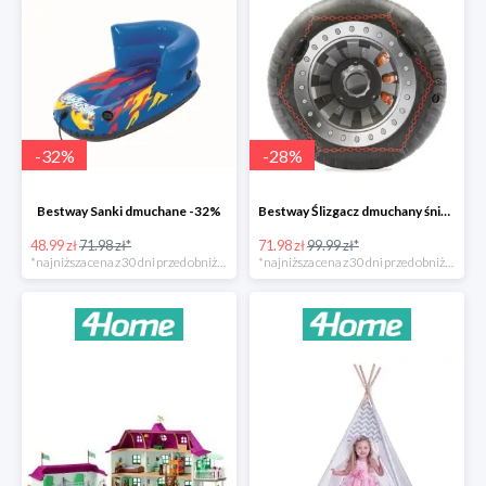
-
32
%
-
28
%
Bestway Sanki dmuchane -32%
Bestway Ślizgacz dmuchany śniegowy H2OGO -28%
48.99 zł
71.98 zł*
71.98 zł
99.99 zł*
*najniższa cena z 30 dni przed obniżką
*najniższa cena z 30 dni przed obniżką