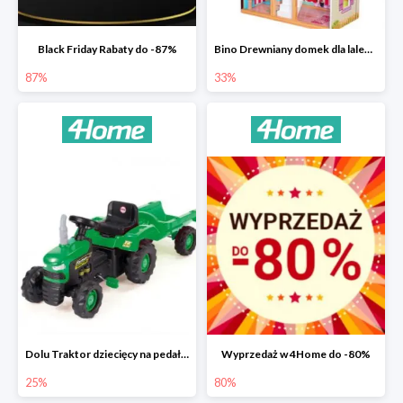
Black Friday Rabaty do -87%
Bino Drewniany domek dla lalek z mebelkami -33%
87%
33%
Dolu Traktor dziecięcy na pedały z przyczepką -25%
Wyprzedaż w 4Home do -80%
25%
80%