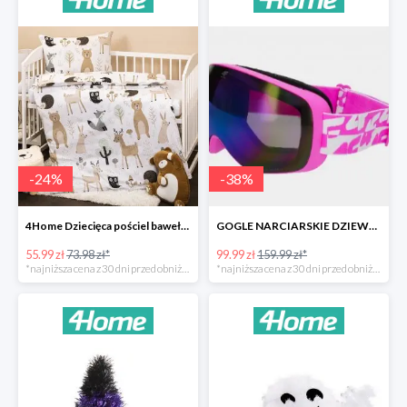
-
24
%
-
38
%
4Home Dziecięca pościel bawełniana do łóżeczka Nordic Friends -24%
GOGLE NARCIARSKIE DZIEWCZĘCE -37%
55.99 zł
73.98 zł*
99.99 zł
159.99 zł*
*najniższa cena z 30 dni przed obniżką
*najniższa cena z 30 dni przed obniżką