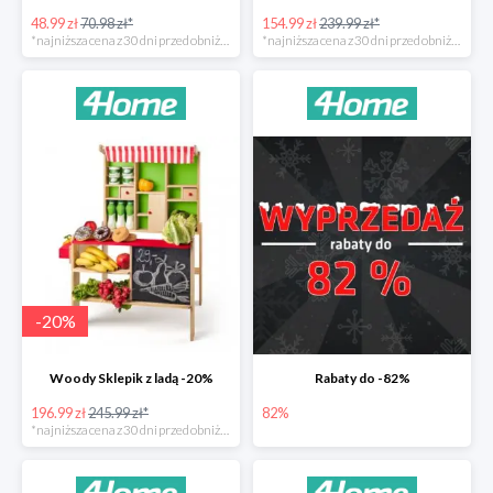
48.99 zł
70.98 zł*
154.99 zł
239.99 zł*
*najniższa cena z 30 dni przed obniżką
*najniższa cena z 30 dni przed obniżką
-
20
%
Woody Sklepik z ladą -20%
Rabaty do -82%
196.99 zł
245.99 zł*
82%
*najniższa cena z 30 dni przed obniżką