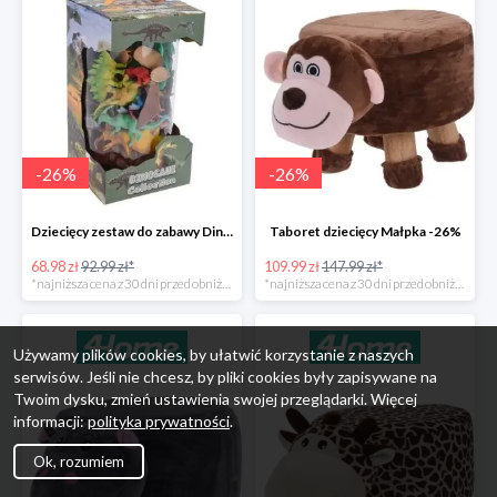
-
26
%
-
26
%
Dziecięcy zestaw do zabawy Dinosaur Collection -26%
Taboret dziecięcy Małpka -26%
68.98 zł
92.99 zł*
109.99 zł
147.99 zł*
*najniższa cena z 30 dni przed obniżką
*najniższa cena z 30 dni przed obniżką
Używamy plików cookies, by ułatwić korzystanie z naszych
serwisów. Jeśli nie chcesz, by pliki cookies były zapisywane na
Twoim dysku, zmień ustawienia swojej przeglądarki. Więcej
informacji:
polityka prywatności
.
Ok, rozumiem