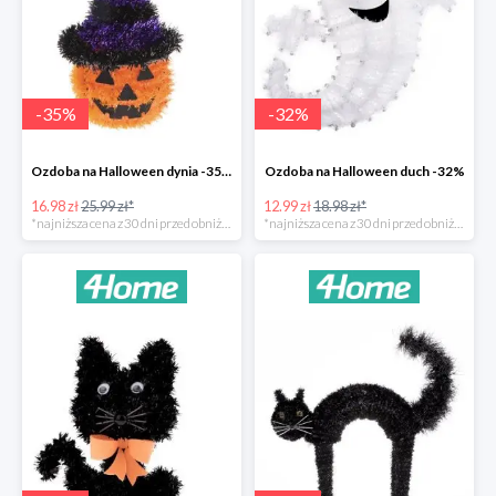
-
35
%
-
32
%
Ozdoba na Halloween dynia -35%
Ozdoba na Halloween duch -32%
16.98 zł
25.99 zł*
12.99 zł
18.98 zł*
*najniższa cena z 30 dni przed obniżką
*najniższa cena z 30 dni przed obniżką