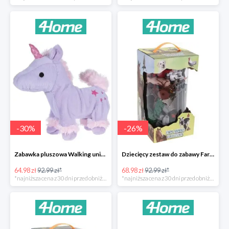
-
30
%
-
26
%
Zabawka pluszowa Walking unicorn -30%
Dziecięcy zestaw do zabawy Farm animals Collection -26%
64.98 zł
92.99 zł*
68.98 zł
92.99 zł*
*najniższa cena z 30 dni przed obniżką
*najniższa cena z 30 dni przed obniżką