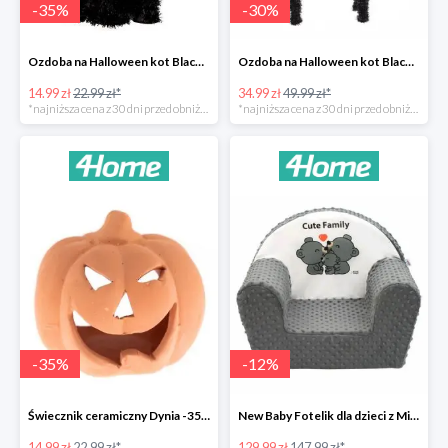
-
35
%
-
30
%
Ozdoba na Halloween kot Blackie -35%
Ozdoba na Halloween kot Black -35%
14.99 zł
22.99 zł*
34.99 zł
49.99 zł*
*najniższa cena z 30 dni przed obniżką
*najniższa cena z 30 dni przed obniżką
-
35
%
-
12
%
Świecznik ceramiczny Dynia -35%
New Baby Fotelik dla dzieci z Minky Cute Family -12%
14.99 zł
22.99 zł*
129.99 zł
147.99 zł*