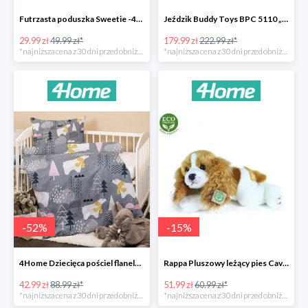
Futrzasta poduszka Sweetie -40%
Jeździk Buddy Toys BPC 5110 „Mercedes Benz SLS” -20%
29.99 zł
49.99 zł*
179.99 zł
222.99 zł*
*najniższa cena z 30 dni przed obniżką
*najniższa cena z 30 dni przed obniżką
-
52
%
-
15
%
4Home Dziecięca pościel flanelowa do łóżeczka Nordic Bear -52%
Rappa Pluszowy leżący pies Cavalier King Charles Spaniel -15%
42.99 zł
88.99 zł*
51.99 zł
60.99 zł*
*najniższa cena z 30 dni przed obniżką
*najniższa cena z 30 dni przed obniżką