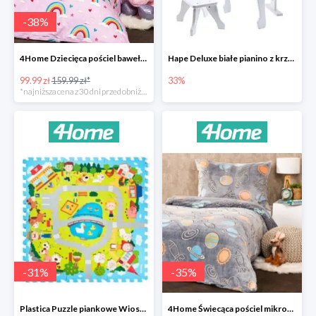
-
38
%
4Home Dziecięca pościel bawełniana Rainbow
Hape Deluxe białe pianino z krzesłem -33%
99.99 zł
159.99 zł*
33%
*najniższa cena z 30 dni przed obniżką
-
31
%
-
35
%
Plastica Puzzle piankowe Wioska -31%
4Home Świecąca pościel mikroflanela Planetarium -35%