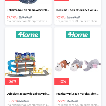
Belisima Kokon niemowlęcy z kołderką Angel Baby-23%
Belisima Becik dziecięcy z wkładem kokosowym Inteligentna sówka -26%
197.99 zł
259.99 zł*
92.99 zł
125.99 zł*
*najniższa cena z 30 dni przed obniżką
*najniższa cena z 30 dni przed obniżką
-
36
%
-
40
%
Dziecięcy zestaw do zabawy Big garage -36%
Magiczny pluszak Małpka/Słoń -40%
55.99 zł
86.99 zł*
55.99 zł
92.99 zł*
*najniższa cena z 30 dni przed obniżką
*najniższa cena z 30 dni przed obniżką