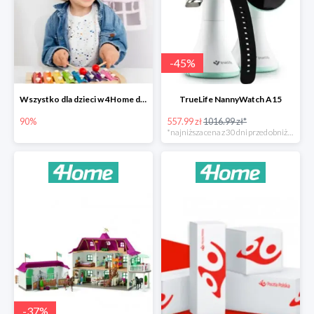
-
45
%
Wszystko dla dzieci w 4Home do -90%
TrueLife NannyWatch A15
90%
557.99 zł
1016.99 zł*
*najniższa cena z 30 dni przed obniżką
-
37
%