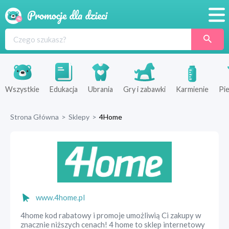
Promocje
Produkty
Sklepy
Wszystkie
Edukacja
Ubrania
Gry i zabawki
Karmienie
Pie
Blog
Strona Główna
>
Sklepy
>
4Home
Wyprawka
www.4home.pl
4home kod rabatowy i promoje umożliwią Ci zakupy w
znacznie niższych cenach! 4 home to sklep internetowy