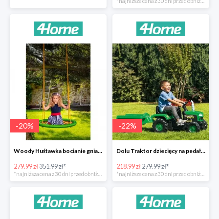
*najniższa cena z 30 dni przed obniżką
-
20
%
-
22
%
Woody Huśtawka bocianie gniazdo -20%
Dolu Traktor dziecięcy na pedały z przyczepką -22%
279.99 zł
351.99 zł*
218.99 zł
279.99 zł*
*najniższa cena z 30 dni przed obniżką
*najniższa cena z 30 dni przed obniżką