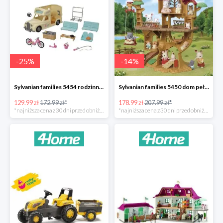
-
25
%
-
14
%
Sylvanian families 5454 rodzinny kamper -25%
Sylvanian families 5450 dom pełen przygód na drzewie -14%
129.99 zł
172.99 zł*
178.99 zł
207.99 zł*
*najniższa cena z 30 dni przed obniżką
*najniższa cena z 30 dni przed obniżką