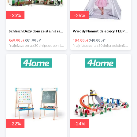
-
33
%
-
26
%
Schleich Duży dom ze stajnią i akcesoriami -33%
Woody Namiot dziecięcy TEEPEE -26%
569.99 zł
851.99 zł*
184.99 zł
249.99 zł*
*najniższa cena z 30 dni przed obniżką
*najniższa cena z 30 dni przed obniżką
-
22
%
-
24
%