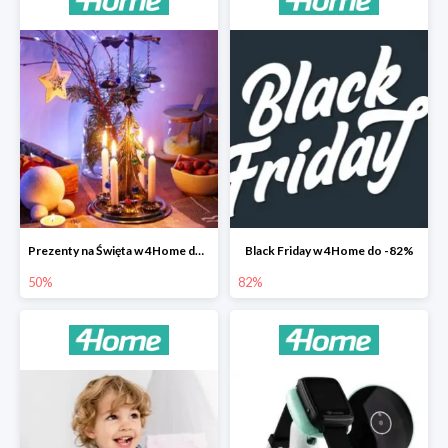
Prezenty na Święta w 4Home do -50%
Black Friday w 4Home do -82%
50%
82%