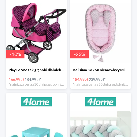
-
10
%
-
23
%
PlayTo Wózek głęboki dla lalek Viola -10%
Belisima Kokon niemowlęcy Minky Sweet Baby -23%
166.99 zł
184.99 zł*
184.99 zł
239.99 zł*
*najniższa cena z 30 dni przed obniżką
*najniższa cena z 30 dni przed obniżką