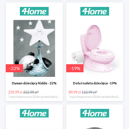
-
22
%
-
19
%
Dywan dziecięcy Kiddo -22%
Dolu toaleta dziecięca -19%
259.99 zł
333.99 zł*
89.99 zł
110.99 zł*
*najniższa cena z 30 dni przed obniżką
*najniższa cena z 30 dni przed obniżką