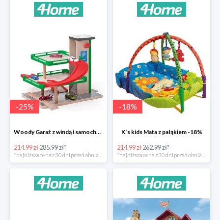
-
25
%
-
18
%
Woody Garaż z windą i samochodziki SIKU -25%
K´s kids Mata z pałąkiem -18%
214.99 zł
285.99 zł*
214.99 zł
262.99 zł*
*najniższa cena z 30 dni przed obniżką
*najniższa cena z 30 dni przed obniżką