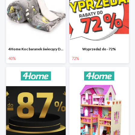
4Home Koc baranek świecący Dino
Wyprzedaż do -72%
40%
72%