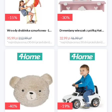
-
15
%
-
30
%
Woody drabinka sznurkowa -15%
Drewniany wieszak z półką Hatu, kot -30%
95.99 zł
112.99 zł*
32.99 zł
46.99 zł*
*najniższa cena z 30 dni przed obniżką
*najniższa cena z 30 dni przed obniżką
-
40
%
-
19
%