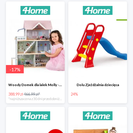
-
17
%
Woody Domek dla lalek Molly -78zł
Dolu Zjeżdżalnia dziecięca
388.99 zł
466.99 zł*
24%
*najniższa cena z 30 dni przed obniżką