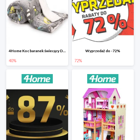
4Home Koc baranek świecący Dino
Wyprzedaż do -72%
40%
72%