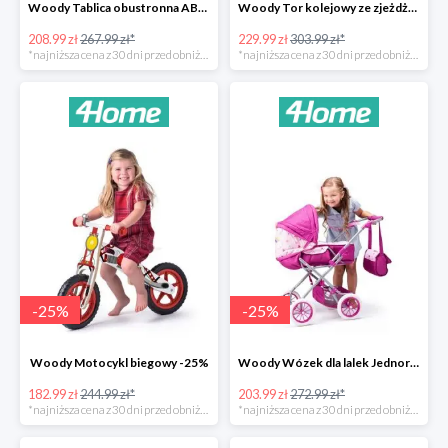
Woody Tablica obustronna ABC -22%
Woody Tor kolejowy ze zjeżdżalnią i żurawiem -24%
208.99 zł
267.99 zł*
229.99 zł
303.99 zł*
*najniższa cena z 30 dni przed obniżką
*najniższa cena z 30 dni przed obniżką
-
25
%
-
25
%
Woody Motocykl biegowy -25%
Woody Wózek dla lalek Jednorożec -25%
182.99 zł
244.99 zł*
203.99 zł
272.99 zł*
*najniższa cena z 30 dni przed obniżką
*najniższa cena z 30 dni przed obniżką