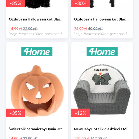
-
35
%
-
30
%
Ozdoba na Halloween kot Blackie -35%
Ozdoba na Halloween kot Black -35%
14.99 zł
22.99 zł*
34.99 zł
49.99 zł*
*najniższa cena z 30 dni przed obniżką
*najniższa cena z 30 dni przed obniżką
-
35
%
-
12
%
Świecznik ceramiczny Dynia -35%
New Baby Fotelik dla dzieci z Minky Cute Family -12%
14.99 zł
22.99 zł*
129.99 zł
147.99 zł*