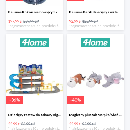
Belisima Kokon niemowlęcy z kołderką Angel Baby-23%
Belisima Becik dziecięcy z wkładem kokosowym Inteligentna sówka -26%
197.99 zł
259.99 zł*
92.99 zł
125.99 zł*
*najniższa cena z 30 dni przed obniżką
*najniższa cena z 30 dni przed obniżką
-
36
%
-
40
%
Dziecięcy zestaw do zabawy Big garage -36%
Magiczny pluszak Małpka/Słoń -40%
55.99 zł
86.99 zł*
55.99 zł
92.99 zł*
*najniższa cena z 30 dni przed obniżką
*najniższa cena z 30 dni przed obniżką