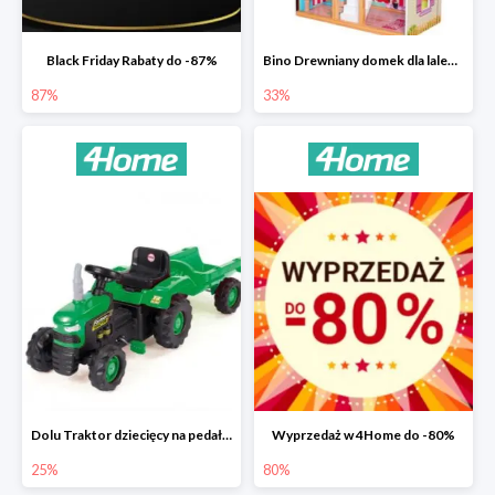
Black Friday Rabaty do -87%
Bino Drewniany domek dla lalek z mebelkami -33%
87%
33%
Dolu Traktor dziecięcy na pedały z przyczepką -25%
Wyprzedaż w 4Home do -80%
25%
80%