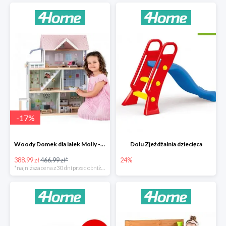
-
17
%
Woody Domek dla lalek Molly -78zł
Dolu Zjeżdżalnia dziecięca
388.99 zł
466.99 zł*
24%
*najniższa cena z 30 dni przed obniżką