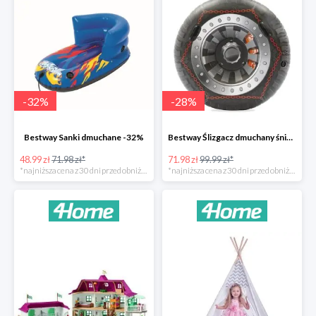
-
32
%
-
28
%
Bestway Sanki dmuchane -32%
Bestway Ślizgacz dmuchany śniegowy H2OGO -28%
48.99 zł
71.98 zł*
71.98 zł
99.99 zł*
*najniższa cena z 30 dni przed obniżką
*najniższa cena z 30 dni przed obniżką