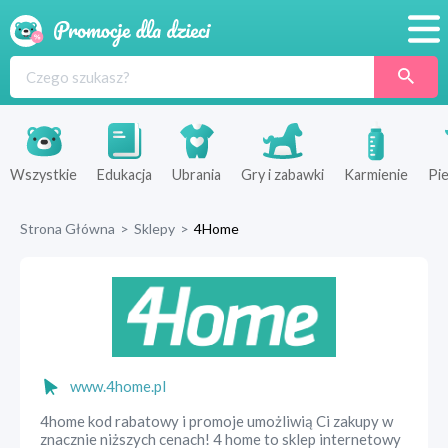
Promocje
Produkty
Sklepy
Wszystkie
Edukacja
Ubrania
Gry i zabawki
Karmienie
Pie
Blog
Strona Główna
>
Sklepy
>
4Home
Wyprawka
www.4home.pl
4home kod rabatowy i promoje umożliwią Ci zakupy w
znacznie niższych cenach! 4 home to sklep internetowy