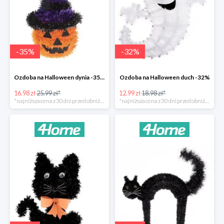
-
35
%
-
32
%
Ozdoba na Halloween dynia -35%
Ozdoba na Halloween duch -32%
16.98 zł
25.99 zł*
12.99 zł
18.98 zł*
*najniższa cena z 30 dni przed obniżką
*najniższa cena z 30 dni przed obniżką