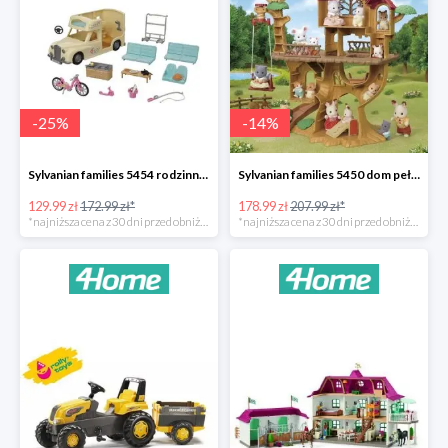
-
25
%
-
14
%
Sylvanian families 5454 rodzinny kamper -25%
Sylvanian families 5450 dom pełen przygód na drzewie -14%
129.99 zł
172.99 zł*
178.99 zł
207.99 zł*
*najniższa cena z 30 dni przed obniżką
*najniższa cena z 30 dni przed obniżką