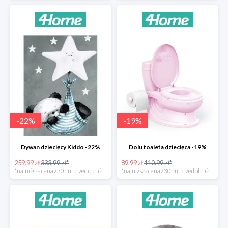
-
22
%
-
19
%
Dywan dziecięcy Kiddo -22%
Dolu toaleta dziecięca -19%
259.99 zł
333.99 zł*
89.99 zł
110.99 zł*
*najniższa cena z 30 dni przed obniżką
*najniższa cena z 30 dni przed obniżką