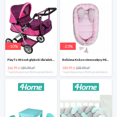
-
10
%
-
23
%
PlayTo Wózek głęboki dla lalek Viola -10%
Belisima Kokon niemowlęcy Minky Sweet Baby -23%
166.99 zł
184.99 zł*
184.99 zł
239.99 zł*
*najniższa cena z 30 dni przed obniżką
*najniższa cena z 30 dni przed obniżką