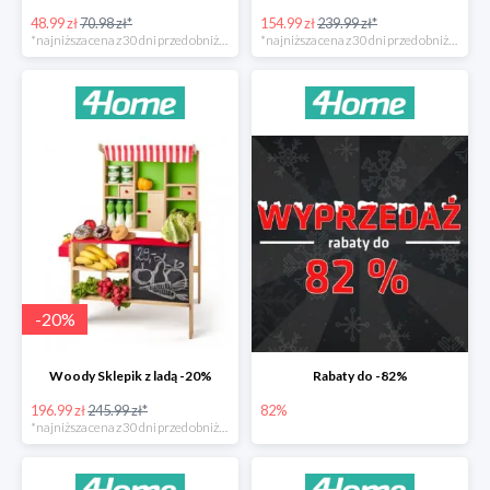
48.99 zł
70.98 zł*
154.99 zł
239.99 zł*
*najniższa cena z 30 dni przed obniżką
*najniższa cena z 30 dni przed obniżką
-
20
%
Woody Sklepik z ladą -20%
Rabaty do -82%
196.99 zł
245.99 zł*
82%
*najniższa cena z 30 dni przed obniżką