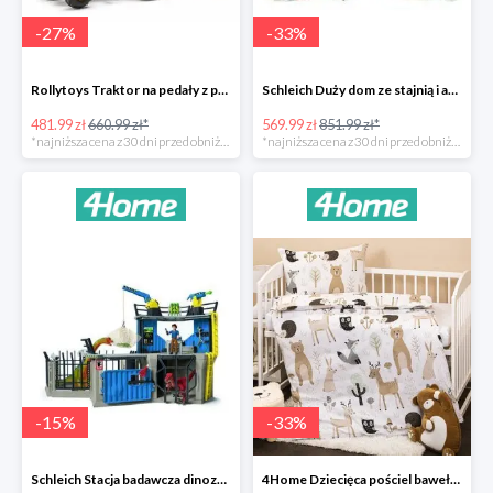
-
27
%
-
33
%
Rollytoys Traktor na pedały z przyczepą Farm Rolly Junior -27%
Schleich Duży dom ze stajnią i akcesoriami -33%
481.99 zł
660.99 zł*
569.99 zł
851.99 zł*
*najniższa cena z 30 dni przed obniżką
*najniższa cena z 30 dni przed obniżką
-
15
%
-
33
%
Schleich Stacja badawcza dinozaurów -15%
4Home Dziecięca pościel bawełniana do łóżeczka Nordic Friends -33%