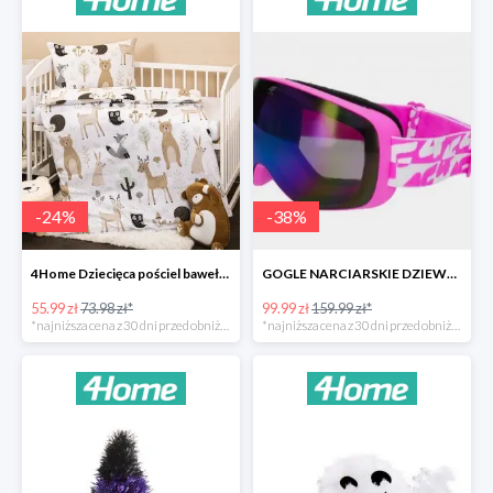
-
24
%
-
38
%
4Home Dziecięca pościel bawełniana do łóżeczka Nordic Friends -24%
GOGLE NARCIARSKIE DZIEWCZĘCE -37%
55.99 zł
73.98 zł*
99.99 zł
159.99 zł*
*najniższa cena z 30 dni przed obniżką
*najniższa cena z 30 dni przed obniżką