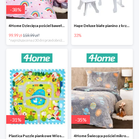
-
38
%
4Home Dziecięca pościel bawełniana Rainbow
Hape Deluxe białe pianino z krzesłem -33%
99.99 zł
159.99 zł*
33%
*najniższa cena z 30 dni przed obniżką
-
31
%
-
35
%
Plastica Puzzle piankowe Wioska -31%
4Home Świecąca pościel mikroflanela Planetarium -35%