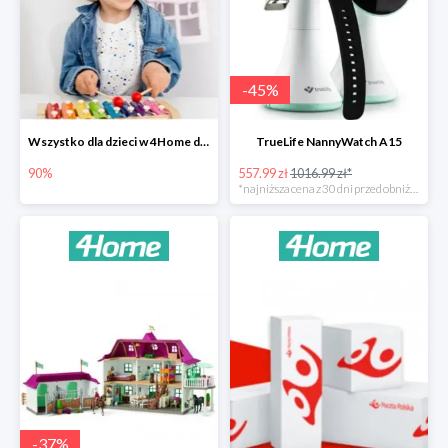
-
45
%
Wszystko dla dzieci w 4Home do -90%
TrueLife NannyWatch A15
90%
557.99 zł
1016.99 zł*
*najniższa cena z 30 dni przed obniżką
-
37
%