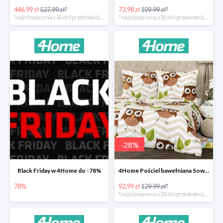
446.99 zł
527.99 zł*
73.98 zł
109.99 zł*
*najniższa cena z 30 dni przed obniżką
*najniższa cena z 30 dni przed obniżką
-
28
%
Black Friday w 4Home do -78%
4Home Pościel bawełniana Sowy -28%
78%
92.99 zł
129.99 zł*
*najniższa cena z 30 dni przed obniżką