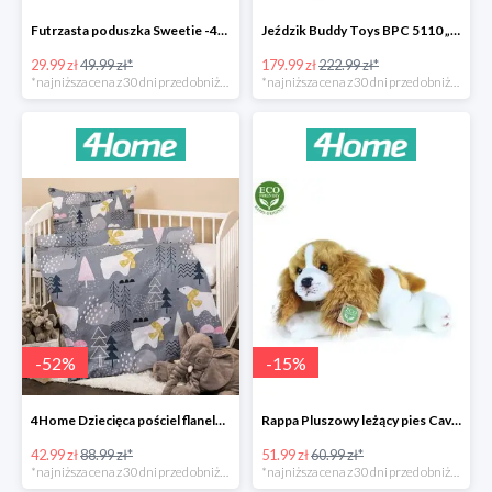
Futrzasta poduszka Sweetie -40%
Jeździk Buddy Toys BPC 5110 „Mercedes Benz SLS” -20%
29.99 zł
49.99 zł*
179.99 zł
222.99 zł*
*najniższa cena z 30 dni przed obniżką
*najniższa cena z 30 dni przed obniżką
-
52
%
-
15
%
4Home Dziecięca pościel flanelowa do łóżeczka Nordic Bear -52%
Rappa Pluszowy leżący pies Cavalier King Charles Spaniel -15%
42.99 zł
88.99 zł*
51.99 zł
60.99 zł*
*najniższa cena z 30 dni przed obniżką
*najniższa cena z 30 dni przed obniżką