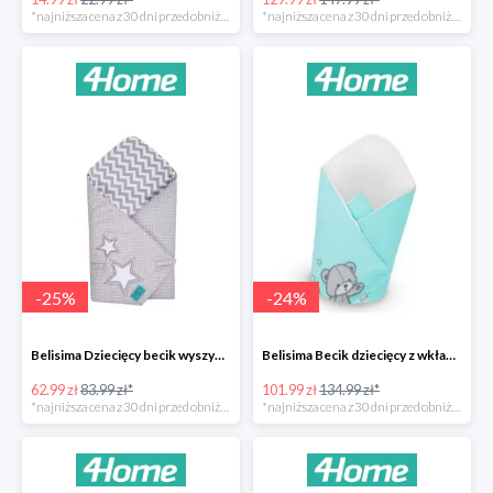
*najniższa cena z 30 dni przed obniżką
*najniższa cena z 30 dni przed obniżką
-
25
%
-
24
%
Belisima Dziecięcy becik wyszywany Gwiazdka -25%
Belisima Becik dziecięcy z wkładem kokosowym Teddy Bear -24%
62.99 zł
83.99 zł*
101.99 zł
134.99 zł*
*najniższa cena z 30 dni przed obniżką
*najniższa cena z 30 dni przed obniżką