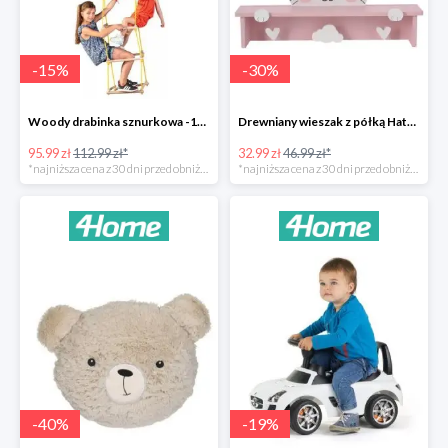
-
15
%
-
30
%
Woody drabinka sznurkowa -15%
Drewniany wieszak z półką Hatu, kot -30%
95.99 zł
112.99 zł*
32.99 zł
46.99 zł*
*najniższa cena z 30 dni przed obniżką
*najniższa cena z 30 dni przed obniżką
-
40
%
-
19
%