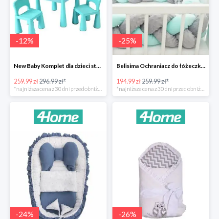
-
12
%
-
25
%
New Baby Komplet dla dzieci stolik i krzesełka -12%
Belisima Ochraniacz do łóżeczka Warkocz -25%
259.99 zł
296.99 zł*
194.99 zł
259.99 zł*
*najniższa cena z 30 dni przed obniżką
*najniższa cena z 30 dni przed obniżką
-
24
%
-
26
%