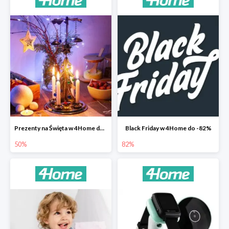
Prezenty na Święta w 4Home do -50%
Black Friday w 4Home do -82%
50%
82%