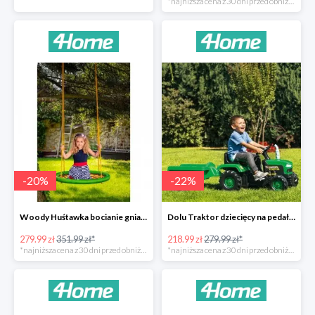
*najniższa cena z 30 dni przed obniżką
-
20
%
-
22
%
Woody Huśtawka bocianie gniazdo -20%
Dolu Traktor dziecięcy na pedały z przyczepką -22%
279.99 zł
351.99 zł*
218.99 zł
279.99 zł*
*najniższa cena z 30 dni przed obniżką
*najniższa cena z 30 dni przed obniżką