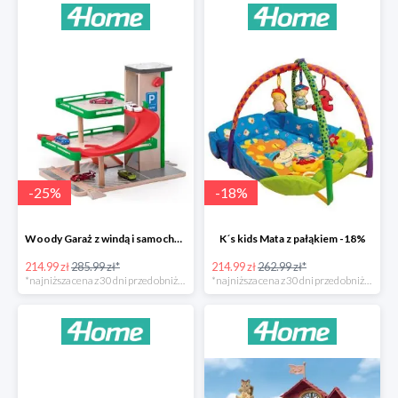
-
25
%
-
18
%
Woody Garaż z windą i samochodziki SIKU -25%
K´s kids Mata z pałąkiem -18%
214.99 zł
285.99 zł*
214.99 zł
262.99 zł*
*najniższa cena z 30 dni przed obniżką
*najniższa cena z 30 dni przed obniżką