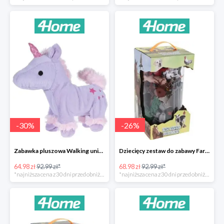
-
30
%
-
26
%
Zabawka pluszowa Walking unicorn -30%
Dziecięcy zestaw do zabawy Farm animals Collection -26%
64.98 zł
92.99 zł*
68.98 zł
92.99 zł*
*najniższa cena z 30 dni przed obniżką
*najniższa cena z 30 dni przed obniżką