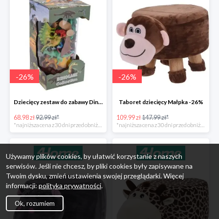
-
26
%
-
26
%
Dziecięcy zestaw do zabawy Dinosaur Collection -26%
Taboret dziecięcy Małpka -26%
68.98 zł
92.99 zł*
109.99 zł
147.99 zł*
*najniższa cena z 30 dni przed obniżką
*najniższa cena z 30 dni przed obniżką
Używamy plików cookies, by ułatwić korzystanie z naszych
serwisów. Jeśli nie chcesz, by pliki cookies były zapisywane na
Twoim dysku, zmień ustawienia swojej przeglądarki. Więcej
informacji:
polityka prywatności
.
Ok, rozumiem