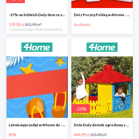
-37% na Schleich Duży dom ze stajnią i akcesoriami 96 cm
Dni z Pocztą Polską w 4Home - darmowa dostawa
539.00 zł
851.99 zł*
za darmo
*najniższa cena z 30 dni przed obniżką
-
20
%
Letnia wyprzedaż w 4Home do -85%
Dolu Duży domek ogrodowy z płotem -20%
85%
444.99 zł
555.99 zł*