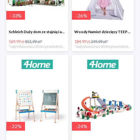
-
33
%
-
26
%
Schleich Duży dom ze stajnią i akcesoriami -33%
Woody Namiot dziecięcy TEEPEE -26%
569.99 zł
851.99 zł*
184.99 zł
249.99 zł*
*najniższa cena z 30 dni przed obniżką
*najniższa cena z 30 dni przed obniżką
-
22
%
-
24
%