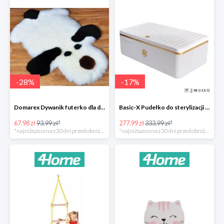
-
28
%
-
17
%
Domarex Dywanik futerko dla dzieci Pies czarno-biały -28%
Basic-X Pudełko do sterylizacji z ozonem -17%
67.98 zł
93.99 zł*
277.99 zł
333.99 zł*
*najniższa cena z 30 dni przed obniżką
*najniższa cena z 30 dni przed obniżką