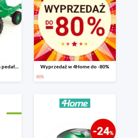
Dolu Traktor dziecięcy na pedały z przyczepką -25%
Wyprzedaż w 4Home do -80%
80%