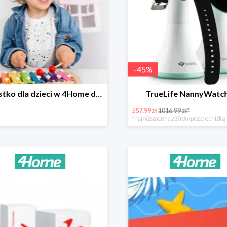
-
45
%
Wszystko dla dzieci w 4Home do -90%
TrueLife NannyWatc
557.99 zł
1016.99 zł*
*najniższa cena z 30 dni przed obniżką