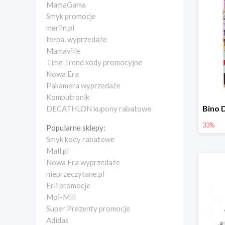
MamaGama
Smyk promocje
merlin.pl
tołpa. wyprzedaże
Mamaville
Time Trend kody promocyjne
Nowa Era
Pakamera wyprzedaże
Komputronik
DECATHLON kupony rabatowe
33%
Popularne sklepy:
Smyk kody rabatowe
Mall.pl
Nowa Era wyprzedaże
nieprzeczytane.pl
Erli promocje
Moi-Mili
Super Prezenty promocje
Adidas