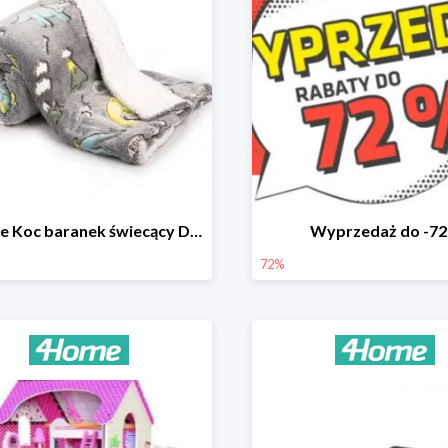
4Home Koc baranek świecący Dino
Wyprzedaż do -7
72%