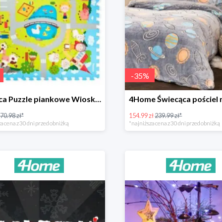
-
35
%
Plastica Puzzle piankowe Wioska -31%
70.98 zł*
154.99 zł
239.99 zł*
a cena z 30 dni przed obniżką
*najniższa cena z 30 dni przed obniżką