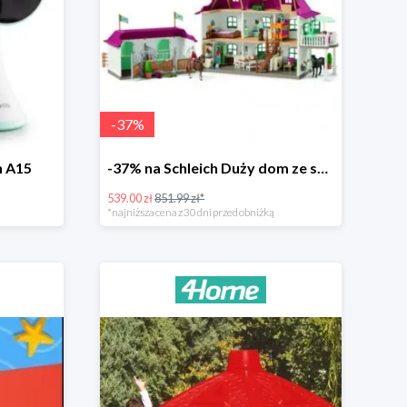
-
37
%
h A15
-37% na Schleich Duży dom ze stajnią i akcesoriami 96 cm
539.00 zł
851.99 zł*
*najniższa cena z 30 dni przed obniżką