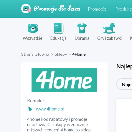
Promocje
Produkt
Wszystkie
Edukacja
Ubrania
Gry i zabawki
K
Strona Główna
>
Sklepy
>
4Home
Najle
Najn
Kontakt:
www.4home.pl
4home kod rabatowy i promoje
umożliwią Ci zakupy w znacznie
niższych cenach! 4 home to sklep