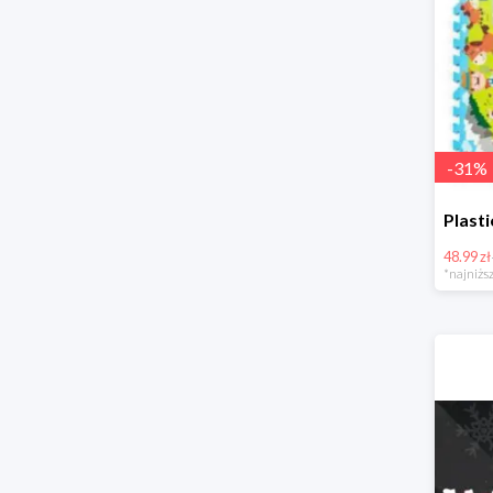
-
31
%
48.99 zł
*najniższ