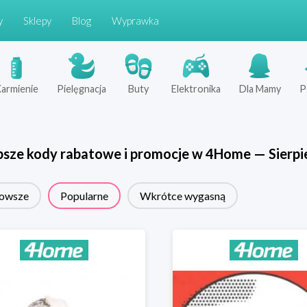
y
Sklepy
Blog
Wyprawka
armienie
Pielęgnacja
Buty
Elektronika
Dla Mamy
P
psze kody rabatowe i promocje w
4Home
—
Sierpi
owsze
Popularne
Wkrótce wygasną