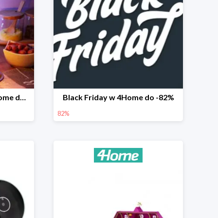
Prezenty na Święta w 4Home do -50%
Black Friday w 4Home do -82%
82%