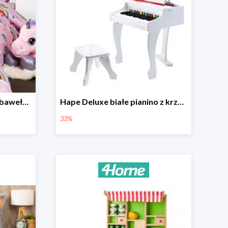
4Home Dziecięca pościel bawełniana Rainbow
Hape Deluxe białe pianino z krzesłem -33%
33%