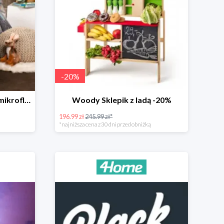
-
20
%
4Home Świecąca pościel mikroflanela Planetarium -35%
Woody Sklepik z ladą -20%
196.99 zł
245.99 zł*
*najniższa cena z 30 dni przed obniżką