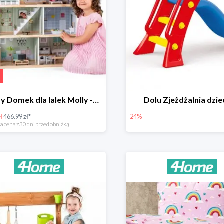
Woody Domek dla lalek Molly -78zł
Dolu Zjeżdżalnia dzie
ł
466.99 zł*
24%
a cena z 30 dni przed obniżką