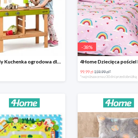
-
38
%
Woody Kuchenka ogrodowa dla dzieci Rosalie
99.99 zł
159.99 zł*
*najniższa cena z 30 dni przed obniżką