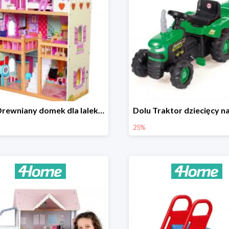
Bino Drewniany domek dla lalek z mebelkami -33%
25%