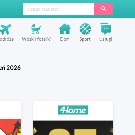
odróże
Wózki i foteliki
Dom
Sport
Usługi
eń
2026