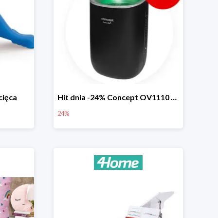
cięca
Hit dnia -24% Concept OV1110 osuszacz powietrza Perfect Air
24%