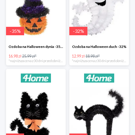
-
35
%
-
32
%
Ozdoba na Halloween dynia -35%
Ozdoba na Halloween duch -32%
16.98 zł
25.99 zł*
12.99 zł
18.98 zł*
*najniższa cena z 30 dni przed obniżką
*najniższa cena z 30 dni przed obniżką