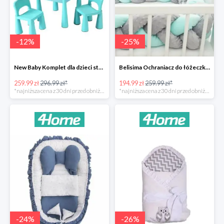
-
12
%
-
25
%
New Baby Komplet dla dzieci stolik i krzesełka -12%
Belisima Ochraniacz do łóżeczka Warkocz -25%
259.99 zł
296.99 zł*
194.99 zł
259.99 zł*
*najniższa cena z 30 dni przed obniżką
*najniższa cena z 30 dni przed obniżką
-
24
%
-
26
%