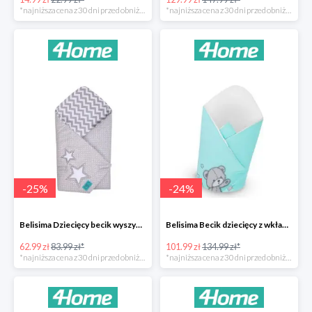
*najniższa cena z 30 dni przed obniżką
*najniższa cena z 30 dni przed obniżką
-
25
%
-
24
%
Belisima Dziecięcy becik wyszywany Gwiazdka -25%
Belisima Becik dziecięcy z wkładem kokosowym Teddy Bear -24%
62.99 zł
83.99 zł*
101.99 zł
134.99 zł*
*najniższa cena z 30 dni przed obniżką
*najniższa cena z 30 dni przed obniżką