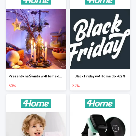
Prezenty na Święta w 4Home do -50%
Black Friday w 4Home do -82%
50%
82%