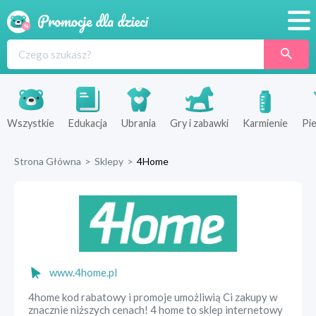
Promocje
Produkty
Sklepy
Wszystkie
Edukacja
Ubrania
Gry i zabawki
Karmienie
Pie
Blog
Strona Główna
>
Sklepy
>
4Home
Wyprawka
www.4home.pl
4home kod rabatowy i promoje umożliwią Ci zakupy w
znacznie niższych cenach! 4 home to sklep internetowy