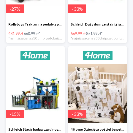
-
27
%
-
33
%
Rollytoys Traktor na pedały z przyczepą Farm Rolly Junior -27%
Schleich Duży dom ze stajnią i akcesoriami -33%
481.99 zł
660.99 zł*
569.99 zł
851.99 zł*
*najniższa cena z 30 dni przed obniżką
*najniższa cena z 30 dni przed obniżką
-
15
%
-
33
%
Schleich Stacja badawcza dinozaurów -15%
4Home Dziecięca pościel bawełniana do łóżeczka Nordic Friends -33%