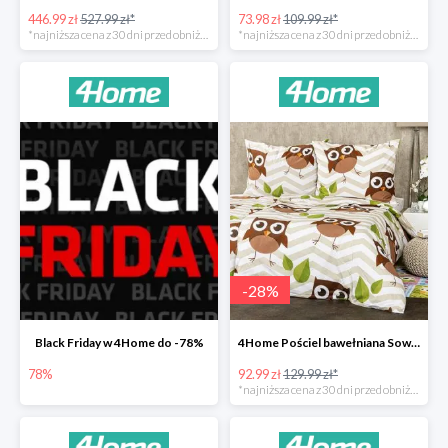
446.99 zł
527.99 zł*
73.98 zł
109.99 zł*
*najniższa cena z 30 dni przed obniżką
*najniższa cena z 30 dni przed obniżką
-
28
%
Black Friday w 4Home do -78%
4Home Pościel bawełniana Sowy -28%
78%
92.99 zł
129.99 zł*
*najniższa cena z 30 dni przed obniżką