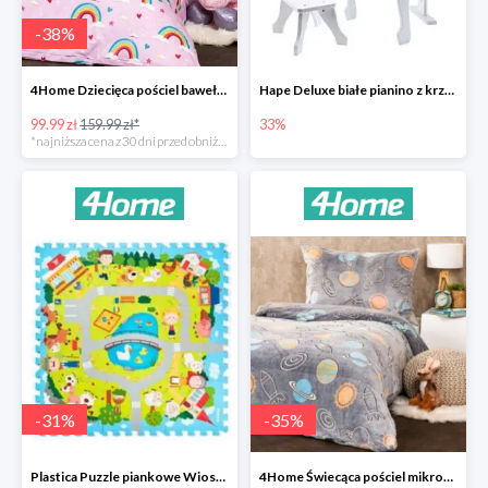
-
38
%
4Home Dziecięca pościel bawełniana Rainbow
Hape Deluxe białe pianino z krzesłem -33%
99.99 zł
159.99 zł*
33%
*najniższa cena z 30 dni przed obniżką
-
31
%
-
35
%
Plastica Puzzle piankowe Wioska -31%
4Home Świecąca pościel mikroflanela Planetarium -35%