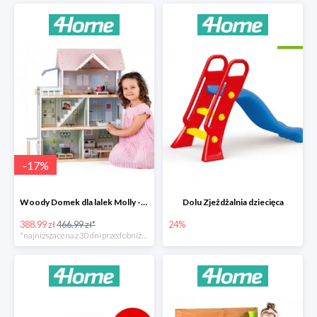
-
17
%
Woody Domek dla lalek Molly -78zł
Dolu Zjeżdżalnia dziecięca
388.99 zł
466.99 zł*
24%
*najniższa cena z 30 dni przed obniżką