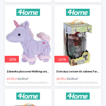
-
30
%
-
26
%
Zabawka pluszowa Walking unicorn -30%
Dziecięcy zestaw do zabawy Farm animals Collection -26%
64.98 zł
92.99 zł*
68.98 zł
92.99 zł*
*najniższa cena z 30 dni przed obniżką
*najniższa cena z 30 dni przed obniżką