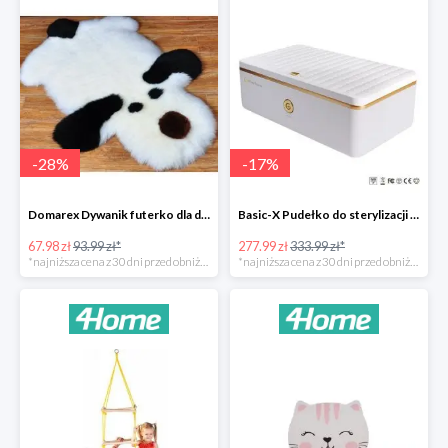
-
28
%
-
17
%
Domarex Dywanik futerko dla dzieci Pies czarno-biały -28%
Basic-X Pudełko do sterylizacji z ozonem -17%
67.98 zł
93.99 zł*
277.99 zł
333.99 zł*
*najniższa cena z 30 dni przed obniżką
*najniższa cena z 30 dni przed obniżką