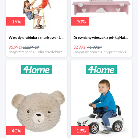
-
15
%
-
30
%
Woody drabinka sznurkowa -15%
Drewniany wieszak z półką Hatu, kot -30%
95.99 zł
112.99 zł*
32.99 zł
46.99 zł*
*najniższa cena z 30 dni przed obniżką
*najniższa cena z 30 dni przed obniżką
-
40
%
-
19
%