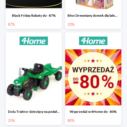
Black Friday Rabaty do -87%
Bino Drewniany domek dla lalek z mebelkami -33%
87%
33%
Dolu Traktor dziecięcy na pedały z przyczepką -25%
Wyprzedaż w 4Home do -80%
25%
80%