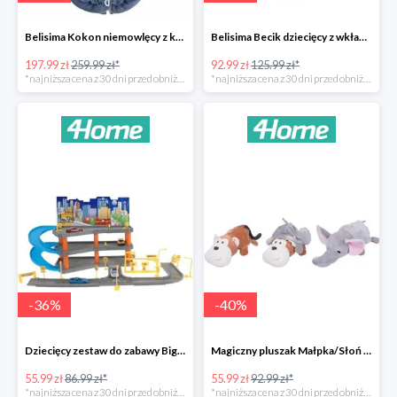
Belisima Kokon niemowlęcy z kołderką Angel Baby-23%
Belisima Becik dziecięcy z wkładem kokosowym Inteligentna sówka -26%
197.99 zł
259.99 zł*
92.99 zł
125.99 zł*
*najniższa cena z 30 dni przed obniżką
*najniższa cena z 30 dni przed obniżką
-
36
%
-
40
%
Dziecięcy zestaw do zabawy Big garage -36%
Magiczny pluszak Małpka/Słoń -40%
55.99 zł
86.99 zł*
55.99 zł
92.99 zł*
*najniższa cena z 30 dni przed obniżką
*najniższa cena z 30 dni przed obniżką