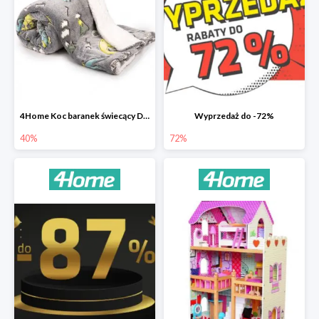
4Home Koc baranek świecący Dino
Wyprzedaż do -72%
40%
72%