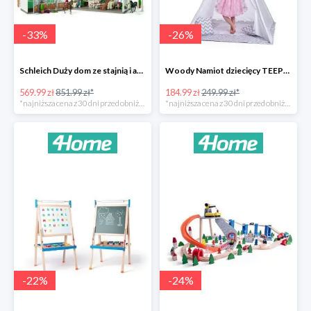
-
33
%
-
26
%
Schleich Duży dom ze stajnią i akcesoriami -33%
Woody Namiot dziecięcy TEEPEE -26%
569.99 zł
851.99 zł*
184.99 zł
249.99 zł*
*najniższa cena z 30 dni przed obniżką
*najniższa cena z 30 dni przed obniżką
-
22
%
-
24
%