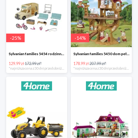
-
25
%
-
14
%
Sylvanian families 5454 rodzinny kamper -25%
Sylvanian families 5450 dom pełen przygód na drzewie -14%
129.99 zł
172.99 zł*
178.99 zł
207.99 zł*
*najniższa cena z 30 dni przed obniżką
*najniższa cena z 30 dni przed obniżką