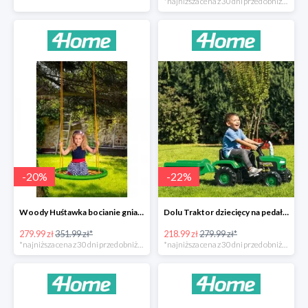
*najniższa cena z 30 dni przed obniżką
-
20
%
-
22
%
Woody Huśtawka bocianie gniazdo -20%
Dolu Traktor dziecięcy na pedały z przyczepką -22%
279.99 zł
351.99 zł*
218.99 zł
279.99 zł*
*najniższa cena z 30 dni przed obniżką
*najniższa cena z 30 dni przed obniżką