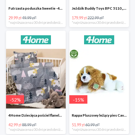
Futrzasta poduszka Sweetie -40%
Jeździk Buddy Toys BPC 5110 „Mercedes Benz SLS” -20%
29.99 zł
49.99 zł*
179.99 zł
222.99 zł*
*najniższa cena z 30 dni przed obniżką
*najniższa cena z 30 dni przed obniżką
-
52
%
-
15
%
4Home Dziecięca pościel flanelowa do łóżeczka Nordic Bear -52%
Rappa Pluszowy leżący pies Cavalier King Charles Spaniel -15%
42.99 zł
88.99 zł*
51.99 zł
60.99 zł*
*najniższa cena z 30 dni przed obniżką
*najniższa cena z 30 dni przed obniżką