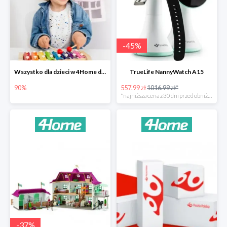
-
45
%
Wszystko dla dzieci w 4Home do -90%
TrueLife NannyWatch A15
90%
557.99 zł
1016.99 zł*
*najniższa cena z 30 dni przed obniżką
-
37
%