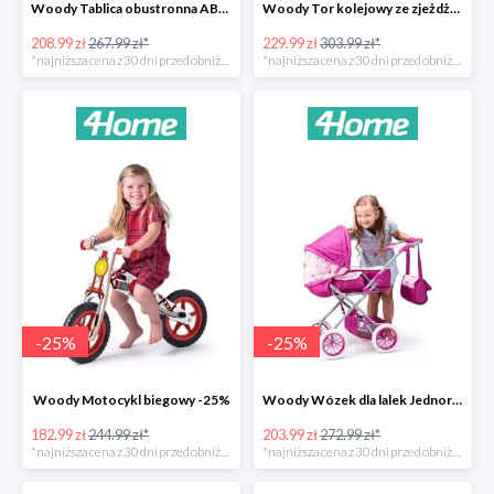
Woody Tablica obustronna ABC -22%
Woody Tor kolejowy ze zjeżdżalnią i żurawiem -24%
208.99 zł
267.99 zł*
229.99 zł
303.99 zł*
*najniższa cena z 30 dni przed obniżką
*najniższa cena z 30 dni przed obniżką
-
25
%
-
25
%
Woody Motocykl biegowy -25%
Woody Wózek dla lalek Jednorożec -25%
182.99 zł
244.99 zł*
203.99 zł
272.99 zł*
*najniższa cena z 30 dni przed obniżką
*najniższa cena z 30 dni przed obniżką