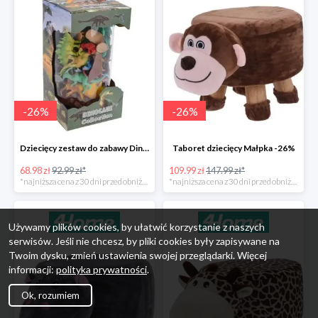
-
26
%
-
26
%
Dziecięcy zestaw do zabawy Dinosaur Collection -26%
Taboret dziecięcy Małpka -26%
68.98 zł
92.99 zł*
109.99 zł
147.99 zł*
*najniższa cena z 30 dni przed obniżką
*najniższa cena z 30 dni przed obniżką
Używamy plików cookies, by ułatwić korzystanie z naszych
serwisów. Jeśli nie chcesz, by pliki cookies były zapisywane na
Twoim dysku, zmień ustawienia swojej przeglądarki. Więcej
informacji:
polityka prywatności
.
Ok, rozumiem