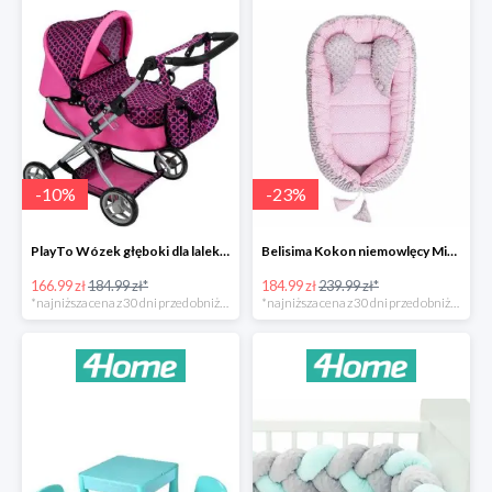
-
10
%
-
23
%
PlayTo Wózek głęboki dla lalek Viola -10%
Belisima Kokon niemowlęcy Minky Sweet Baby -23%
166.99 zł
184.99 zł*
184.99 zł
239.99 zł*
*najniższa cena z 30 dni przed obniżką
*najniższa cena z 30 dni przed obniżką