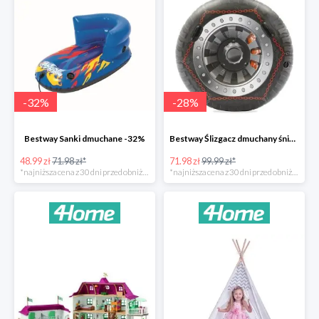
-
32
%
-
28
%
Bestway Sanki dmuchane -32%
Bestway Ślizgacz dmuchany śniegowy H2OGO -28%
48.99 zł
71.98 zł*
71.98 zł
99.99 zł*
*najniższa cena z 30 dni przed obniżką
*najniższa cena z 30 dni przed obniżką