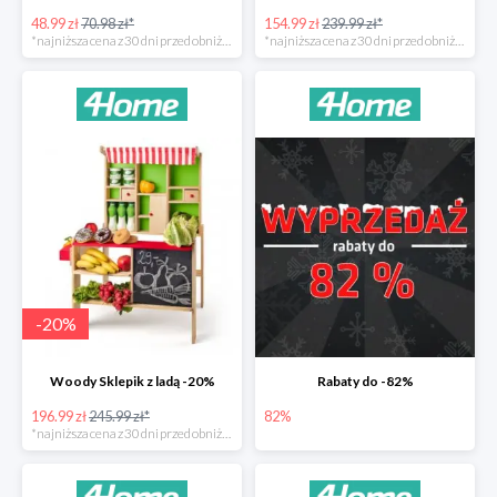
48.99 zł
70.98 zł*
154.99 zł
239.99 zł*
*najniższa cena z 30 dni przed obniżką
*najniższa cena z 30 dni przed obniżką
-
20
%
Woody Sklepik z ladą -20%
Rabaty do -82%
196.99 zł
245.99 zł*
82%
*najniższa cena z 30 dni przed obniżką