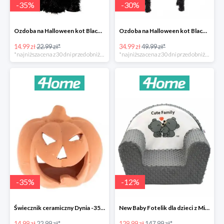
-
35
%
-
30
%
Ozdoba na Halloween kot Blackie -35%
Ozdoba na Halloween kot Black -35%
14.99 zł
22.99 zł*
34.99 zł
49.99 zł*
*najniższa cena z 30 dni przed obniżką
*najniższa cena z 30 dni przed obniżką
-
35
%
-
12
%
Świecznik ceramiczny Dynia -35%
New Baby Fotelik dla dzieci z Minky Cute Family -12%
14.99 zł
22.99 zł*
129.99 zł
147.99 zł*