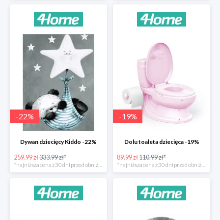
-
22
%
-
19
%
Dywan dziecięcy Kiddo -22%
Dolu toaleta dziecięca -19%
259.99 zł
333.99 zł*
89.99 zł
110.99 zł*
*najniższa cena z 30 dni przed obniżką
*najniższa cena z 30 dni przed obniżką