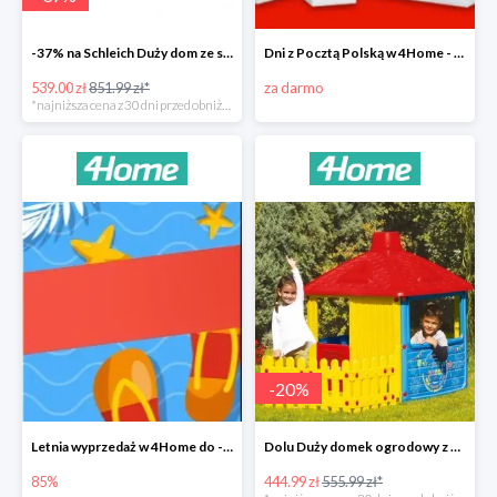
-37% na Schleich Duży dom ze stajnią i akcesoriami 96 cm
Dni z Pocztą Polską w 4Home - darmowa dostawa
539.00 zł
851.99 zł*
za darmo
*najniższa cena z 30 dni przed obniżką
-
20
%
Letnia wyprzedaż w 4Home do -85%
Dolu Duży domek ogrodowy z płotem -20%
85%
444.99 zł
555.99 zł*