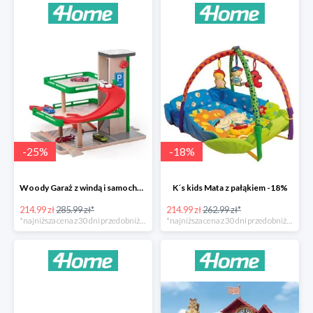
-
25
%
-
18
%
Woody Garaż z windą i samochodziki SIKU -25%
K´s kids Mata z pałąkiem -18%
214.99 zł
285.99 zł*
214.99 zł
262.99 zł*
*najniższa cena z 30 dni przed obniżką
*najniższa cena z 30 dni przed obniżką