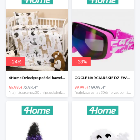
-
24
%
-
38
%
4Home Dziecięca pościel bawełniana do łóżeczka Nordic Friends -24%
GOGLE NARCIARSKIE DZIEWCZĘCE -37%
55.99 zł
73.98 zł*
99.99 zł
159.99 zł*
*najniższa cena z 30 dni przed obniżką
*najniższa cena z 30 dni przed obniżką