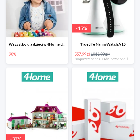
-
45
%
Wszystko dla dzieci w 4Home do -90%
TrueLife NannyWatch A15
90%
557.99 zł
1016.99 zł*
*najniższa cena z 30 dni przed obniżką
-
37
%