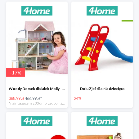
-
17
%
Woody Domek dla lalek Molly -78zł
Dolu Zjeżdżalnia dziecięca
388.99 zł
466.99 zł*
24%
*najniższa cena z 30 dni przed obniżką