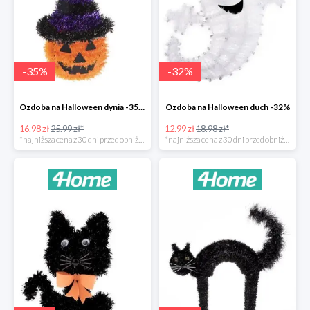
-
35
%
-
32
%
Ozdoba na Halloween dynia -35%
Ozdoba na Halloween duch -32%
16.98 zł
25.99 zł*
12.99 zł
18.98 zł*
*najniższa cena z 30 dni przed obniżką
*najniższa cena z 30 dni przed obniżką