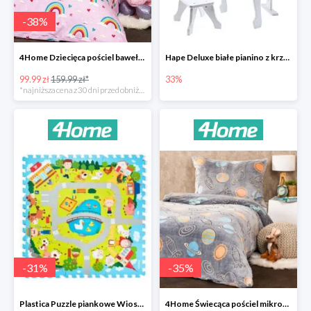
-
38
%
4Home Dziecięca pościel bawełniana Rainbow
Hape Deluxe białe pianino z krzesłem -33%
99.99 zł
159.99 zł*
33%
*najniższa cena z 30 dni przed obniżką
-
31
%
-
35
%
Plastica Puzzle piankowe Wioska -31%
4Home Świecąca pościel mikroflanela Planetarium -35%