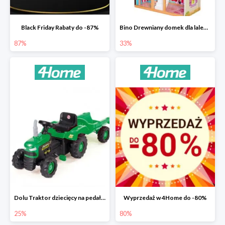
Black Friday Rabaty do -87%
Bino Drewniany domek dla lalek z mebelkami -33%
87%
33%
Dolu Traktor dziecięcy na pedały z przyczepką -25%
Wyprzedaż w 4Home do -80%
25%
80%