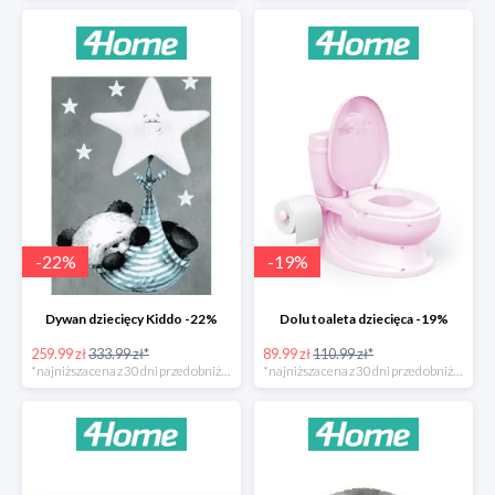
-
22
%
-
19
%
Dywan dziecięcy Kiddo -22%
Dolu toaleta dziecięca -19%
259.99 zł
333.99 zł*
89.99 zł
110.99 zł*
*najniższa cena z 30 dni przed obniżką
*najniższa cena z 30 dni przed obniżką