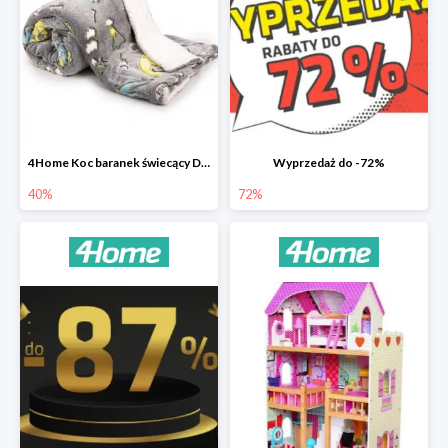
4Home Koc baranek świecący Dino
Wyprzedaż do -72%
40%
72%