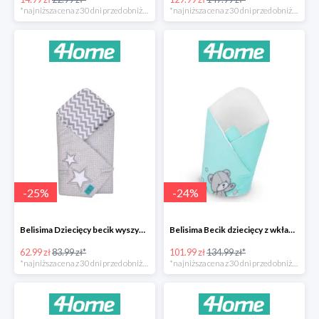
*najniższa cena z 30 dni przed obniżką
*najniższa cena z 30 dni przed obniżką
-
25
%
-
24
%
Belisima Dziecięcy becik wyszywany Gwiazdka -25%
Belisima Becik dziecięcy z wkładem kokosowym Teddy Bear -24%
62.99 zł
83.99 zł*
101.99 zł
134.99 zł*
*najniższa cena z 30 dni przed obniżką
*najniższa cena z 30 dni przed obniżką