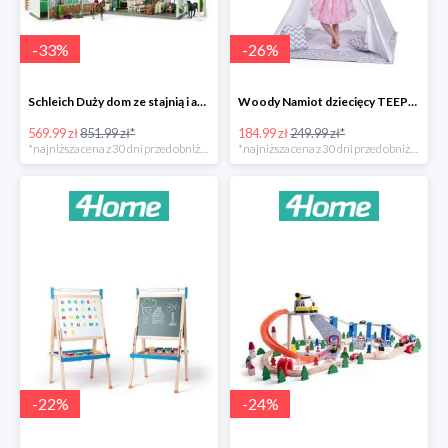
-
33
%
-
26
%
Schleich Duży dom ze stajnią i akcesoriami -33%
Woody Namiot dziecięcy TEEPEE -26%
569.99 zł
851.99 zł*
184.99 zł
249.99 zł*
*najniższa cena z 30 dni przed obniżką
*najniższa cena z 30 dni przed obniżką
-
22
%
-
24
%