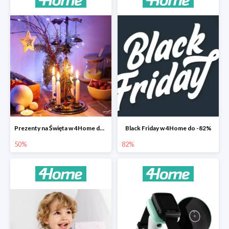
Prezenty na Święta w 4Home do -50%
Black Friday w 4Home do -82%
50%
82%