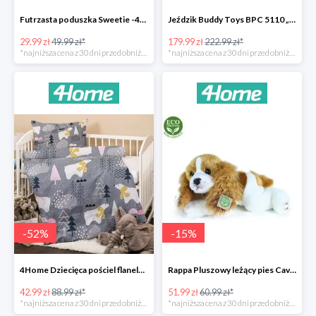
Futrzasta poduszka Sweetie -40%
Jeździk Buddy Toys BPC 5110 „Mercedes Benz SLS” -20%
29.99 zł
49.99 zł*
179.99 zł
222.99 zł*
*najniższa cena z 30 dni przed obniżką
*najniższa cena z 30 dni przed obniżką
-
52
%
-
15
%
4Home Dziecięca pościel flanelowa do łóżeczka Nordic Bear -52%
Rappa Pluszowy leżący pies Cavalier King Charles Spaniel -15%
42.99 zł
88.99 zł*
51.99 zł
60.99 zł*
*najniższa cena z 30 dni przed obniżką
*najniższa cena z 30 dni przed obniżką