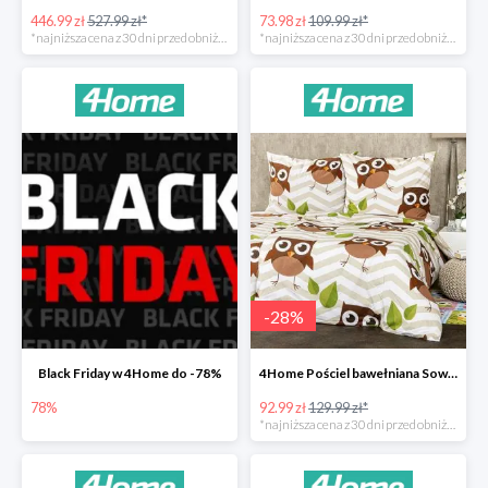
446.99 zł
527.99 zł*
73.98 zł
109.99 zł*
*najniższa cena z 30 dni przed obniżką
*najniższa cena z 30 dni przed obniżką
-
28
%
Black Friday w 4Home do -78%
4Home Pościel bawełniana Sowy -28%
78%
92.99 zł
129.99 zł*
*najniższa cena z 30 dni przed obniżką