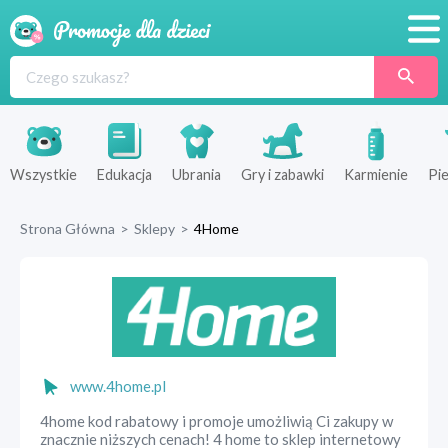
Promocje
Produkty
Sklepy
Wszystkie
Edukacja
Ubrania
Gry i zabawki
Karmienie
Pie
Blog
Strona Główna
>
Sklepy
>
4Home
Wyprawka
www.4home.pl
4home kod rabatowy i promoje umożliwią Ci zakupy w
znacznie niższych cenach! 4 home to sklep internetowy