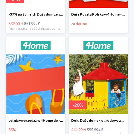
-37% na Schleich Duży dom ze stajnią i akcesoriami 96 cm
Dni z Pocztą Polską w 4Home - darmowa dostawa
539.00 zł
851.99 zł*
za darmo
*najniższa cena z 30 dni przed obniżką
-
20
%
Letnia wyprzedaż w 4Home do -85%
Dolu Duży domek ogrodowy z płotem -20%
85%
444.99 zł
555.99 zł*