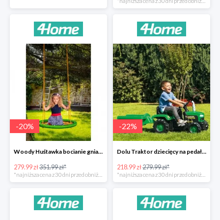
*najniższa cena z 30 dni przed obniżką
-
20
%
-
22
%
Woody Huśtawka bocianie gniazdo -20%
Dolu Traktor dziecięcy na pedały z przyczepką -22%
279.99 zł
351.99 zł*
218.99 zł
279.99 zł*
*najniższa cena z 30 dni przed obniżką
*najniższa cena z 30 dni przed obniżką