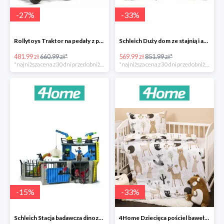
-
27
%
-
33
%
Rollytoys Traktor na pedały z przyczepą Farm Rolly Junior -27%
Schleich Duży dom ze stajnią i akcesoriami -33%
481.99 zł
660.99 zł*
569.99 zł
851.99 zł*
*najniższa cena z 30 dni przed obniżką
*najniższa cena z 30 dni przed obniżką
-
15
%
-
33
%
Schleich Stacja badawcza dinozaurów -15%
4Home Dziecięca pościel bawełniana do łóżeczka Nordic Friends -33%