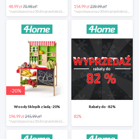
48.99 zł
70.98 zł*
154.99 zł
239.99 zł*
*najniższa cena z 30 dni przed obniżką
*najniższa cena z 30 dni przed obniżką
-
20
%
Woody Sklepik z ladą -20%
Rabaty do -82%
196.99 zł
245.99 zł*
82%
*najniższa cena z 30 dni przed obniżką