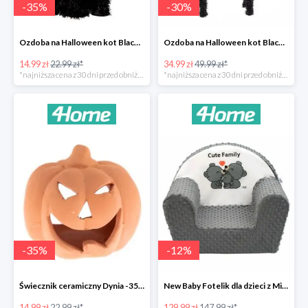
-
35
%
-
30
%
Ozdoba na Halloween kot Blackie -35%
Ozdoba na Halloween kot Black -35%
14.99 zł
22.99 zł*
34.99 zł
49.99 zł*
*najniższa cena z 30 dni przed obniżką
*najniższa cena z 30 dni przed obniżką
-
35
%
-
12
%
Świecznik ceramiczny Dynia -35%
New Baby Fotelik dla dzieci z Minky Cute Family -12%
14.99 zł
22.99 zł*
129.99 zł
147.99 zł*