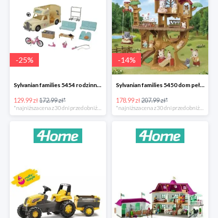
-
25
%
-
14
%
Sylvanian families 5454 rodzinny kamper -25%
Sylvanian families 5450 dom pełen przygód na drzewie -14%
129.99 zł
172.99 zł*
178.99 zł
207.99 zł*
*najniższa cena z 30 dni przed obniżką
*najniższa cena z 30 dni przed obniżką