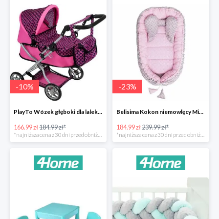
-
10
%
-
23
%
PlayTo Wózek głęboki dla lalek Viola -10%
Belisima Kokon niemowlęcy Minky Sweet Baby -23%
166.99 zł
184.99 zł*
184.99 zł
239.99 zł*
*najniższa cena z 30 dni przed obniżką
*najniższa cena z 30 dni przed obniżką