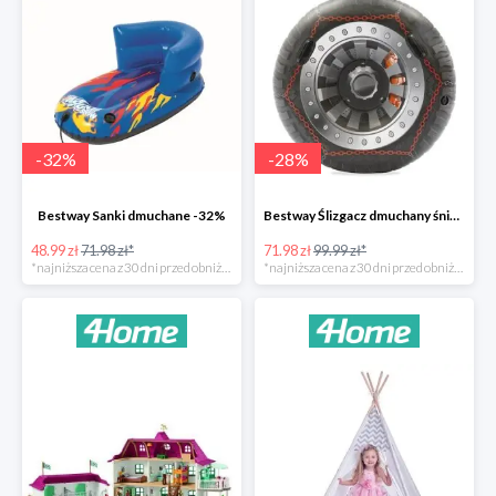
-
32
%
-
28
%
Bestway Sanki dmuchane -32%
Bestway Ślizgacz dmuchany śniegowy H2OGO -28%
48.99 zł
71.98 zł*
71.98 zł
99.99 zł*
*najniższa cena z 30 dni przed obniżką
*najniższa cena z 30 dni przed obniżką