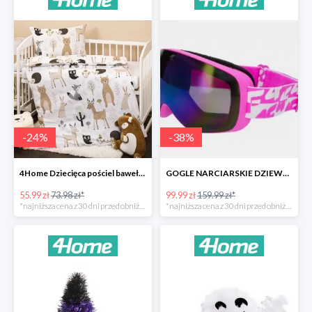
-
24
%
-
38
%
4Home Dziecięca pościel bawełniana do łóżeczka Nordic Friends -24%
GOGLE NARCIARSKIE DZIEWCZĘCE -37%
55.99 zł
73.98 zł*
99.99 zł
159.99 zł*
*najniższa cena z 30 dni przed obniżką
*najniższa cena z 30 dni przed obniżką