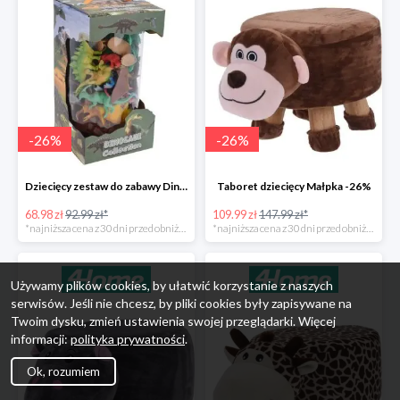
-
26
%
-
26
%
Dziecięcy zestaw do zabawy Dinosaur Collection -26%
Taboret dziecięcy Małpka -26%
68.98 zł
92.99 zł*
109.99 zł
147.99 zł*
*najniższa cena z 30 dni przed obniżką
*najniższa cena z 30 dni przed obniżką
Używamy plików cookies, by ułatwić korzystanie z naszych
serwisów. Jeśli nie chcesz, by pliki cookies były zapisywane na
Twoim dysku, zmień ustawienia swojej przeglądarki. Więcej
informacji:
polityka prywatności
.
Ok, rozumiem