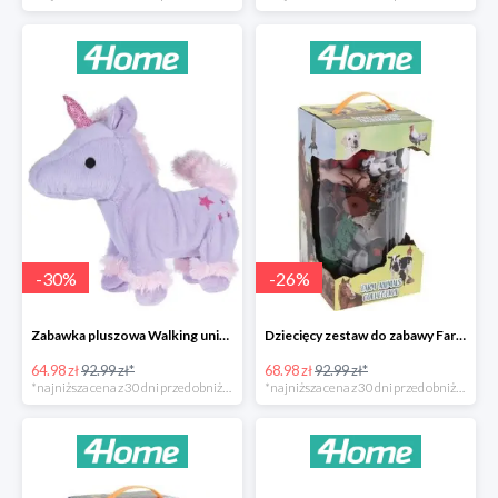
-
30
%
-
26
%
Zabawka pluszowa Walking unicorn -30%
Dziecięcy zestaw do zabawy Farm animals Collection -26%
64.98 zł
92.99 zł*
68.98 zł
92.99 zł*
*najniższa cena z 30 dni przed obniżką
*najniższa cena z 30 dni przed obniżką