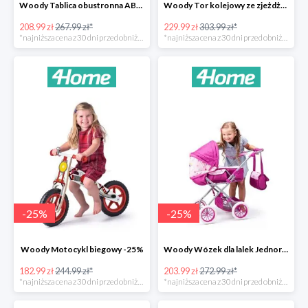
Woody Tablica obustronna ABC -22%
Woody Tor kolejowy ze zjeżdżalnią i żurawiem -24%
208.99 zł
267.99 zł*
229.99 zł
303.99 zł*
*najniższa cena z 30 dni przed obniżką
*najniższa cena z 30 dni przed obniżką
-
25
%
-
25
%
Woody Motocykl biegowy -25%
Woody Wózek dla lalek Jednorożec -25%
182.99 zł
244.99 zł*
203.99 zł
272.99 zł*
*najniższa cena z 30 dni przed obniżką
*najniższa cena z 30 dni przed obniżką