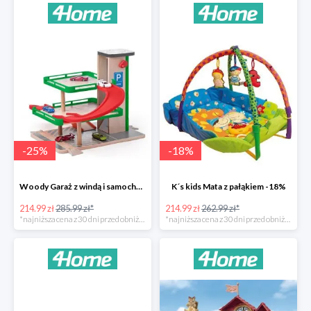
-
25
%
-
18
%
Woody Garaż z windą i samochodziki SIKU -25%
K´s kids Mata z pałąkiem -18%
214.99 zł
285.99 zł*
214.99 zł
262.99 zł*
*najniższa cena z 30 dni przed obniżką
*najniższa cena z 30 dni przed obniżką