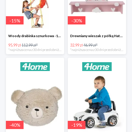
-
15
%
-
30
%
Woody drabinka sznurkowa -15%
Drewniany wieszak z półką Hatu, kot -30%
95.99 zł
112.99 zł*
32.99 zł
46.99 zł*
*najniższa cena z 30 dni przed obniżką
*najniższa cena z 30 dni przed obniżką
-
40
%
-
19
%