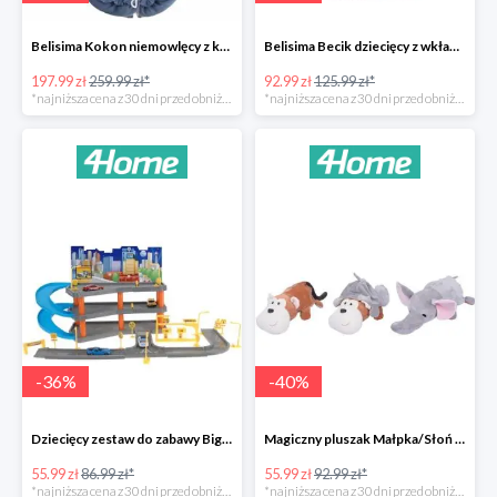
Belisima Kokon niemowlęcy z kołderką Angel Baby-23%
Belisima Becik dziecięcy z wkładem kokosowym Inteligentna sówka -26%
197.99 zł
259.99 zł*
92.99 zł
125.99 zł*
*najniższa cena z 30 dni przed obniżką
*najniższa cena z 30 dni przed obniżką
-
36
%
-
40
%
Dziecięcy zestaw do zabawy Big garage -36%
Magiczny pluszak Małpka/Słoń -40%
55.99 zł
86.99 zł*
55.99 zł
92.99 zł*
*najniższa cena z 30 dni przed obniżką
*najniższa cena z 30 dni przed obniżką