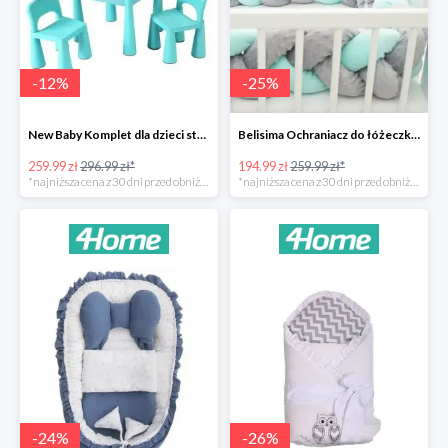
-
12
%
-
25
%
New Baby Komplet dla dzieci stolik i krzesełka -12%
Belisima Ochraniacz do łóżeczka Warkocz -25%
259.99 zł
296.99 zł*
194.99 zł
259.99 zł*
*najniższa cena z 30 dni przed obniżką
*najniższa cena z 30 dni przed obniżką
-
24
%
-
26
%