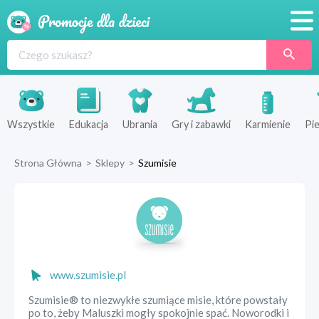
Promocje
Produkty
Sklepy
Wszystkie
Edukacja
Ubrania
Gry i zabawki
Karmienie
Pie
Blog
Strona Główna
>
Sklepy
>
Szumisie
Wyprawka
www.szumisie.pl
Szumisie® to niezwykłe szumiące misie, które powstały
po to, żeby Maluszki mogły spokojnie spać. Noworodki i