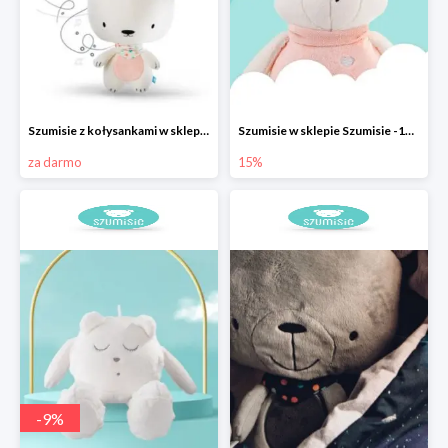
Szumisie z kołysankami w sklepie Szumisie - teraz darmowa dostawa
Szumisie w sklepie Szumisie -15%
za darmo
15%
-
9
%