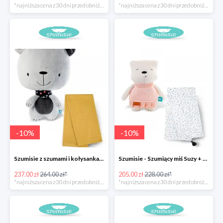
*najniższa cena z 30 dni przed obniżką
*najniższa cena z 30 dni przed obniżką
-
10
%
-
10
%
Szumisie z szumami i kołysankami szary + otulacz
Szumisie - Szumiący miś Suzy + otulacz
237.00 zł
264.00 zł*
205.00 zł
228.00 zł*
*najniższa cena z 30 dni przed obniżką
*najniższa cena z 30 dni przed obniżką