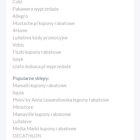
Cobi
Pakamera wyprzedaże
Allegro
Mustache.pl kupony rabatowe
4Home
Lullalove kody promocyjne
Vobis
Fiszki kupony rabatowe
Smyk
szafa-bobasa.pl wyprzedaże
Popularne sklepy:
Mamaiti kupony rabatowe
Squla
Phlov by Anna Lewandowska kupony rabatowe
Ministore
Mamaville kupony rabatowe
Lullalove
Media Markt kupony rabatowe
DECATHLON