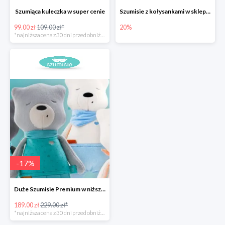
Szumiąca kuleczka w super cenie
Szumisie z kołysankami w sklepie Szumisie -20%
99.00 zł
109.00 zł*
20%
*najniższa cena z 30 dni przed obniżką
-
17
%
Duże Szumisie Premium w niższej cenie
189.00 zł
229.00 zł*
*najniższa cena z 30 dni przed obniżką