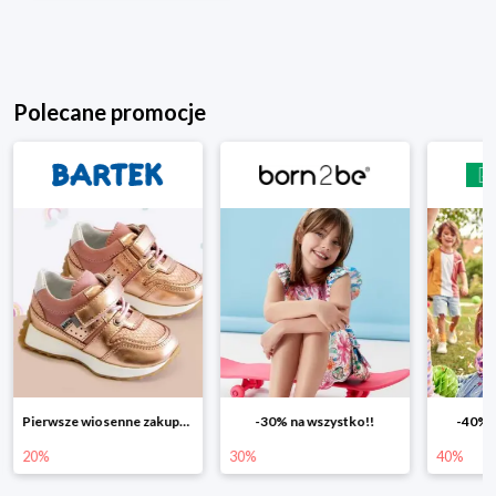
Polecane promocje
Pierwsze wiosenne zakupy -20%
-30% na wszystko!!
-40% n
20%
30%
40%