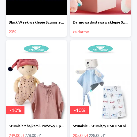
Black Week w sklepie Szumisie - wszystkie Szumisie -20%
Darmowa dostawa w sklepie Szumisie
20%
za darmo
-
10
%
-
10
%
Szumisie z bajkami - różowy + ponczo
Szumisie - Szumiący Dou Dou niebieski + otulacz
249.00 zł
278.00 zł*
205.00 zł
228.00 zł*