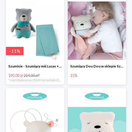
-
11
%
Szumisie - Szumiący miś Lucas + otulacz
Szumiący Dou Dou w sklepie Szumisie -15%
190.00 zł
214.00 zł*
15%
*najniższa cena z 30 dni przed obniżką